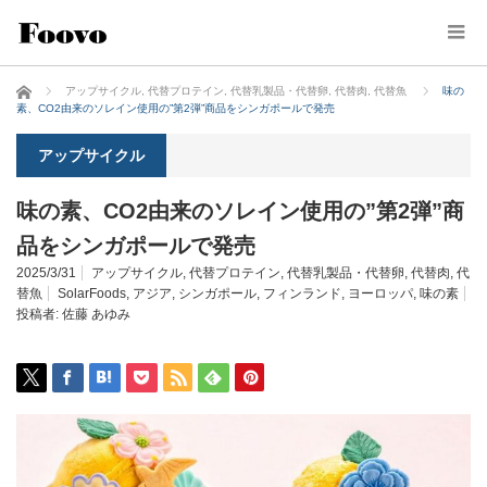
ホーム
アップサイクル
,
代替プロテイン
,
代替乳製品・代替卵
,
代替肉
,
代替魚
味の
素、CO2由来のソレイン使用の”第2弾”商品をシンガポールで発売
アップサイクル
味の素、CO2由来のソレイン使用の”第2弾”商
品をシンガポールで発売
2025/3/31
アップサイクル
,
代替プロテイン
,
代替乳製品・代替卵
,
代替肉
,
代
替魚
SolarFoods
,
アジア
,
シンガポール
,
フィンランド
,
ヨーロッパ
,
味の素
投稿者:
佐藤 あゆみ