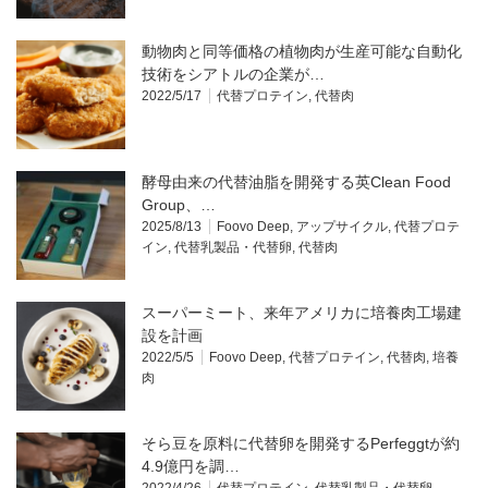
動物肉と同等価格の植物肉が生産可能な自動化
技術をシアトルの企業が…
2022/5/17
代替プロテイン
,
代替肉
酵母由来の代替油脂を開発する英Clean Food
Group、…
2025/8/13
Foovo Deep
,
アップサイクル
,
代替プロテ
イン
,
代替乳製品・代替卵
,
代替肉
スーパーミート、来年アメリカに培養肉工場建
設を計画
2022/5/5
Foovo Deep
,
代替プロテイン
,
代替肉
,
培養
肉
そら豆を原料に代替卵を開発するPerfeggtが約
4.9億円を調…
2022/4/26
代替プロテイン
,
代替乳製品・代替卵