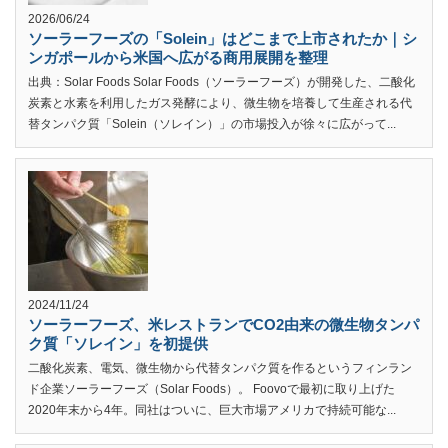
2026/06/24
ソーラーフーズの「Solein」はどこまで上市されたか｜シ
ンガポールから米国へ広がる商用展開を整理
出典：Solar Foods Solar Foods（ソーラーフーズ）が開発した、二酸化
炭素と水素を利用したガス発酵により、微生物を培養して生産される代
替タンパク質「Solein（ソレイン）」の市場投入が徐々に広がって...
2024/11/24
ソーラーフーズ、米レストランでCO2由来の微生物タンパ
ク質「ソレイン」を初提供
二酸化炭素、電気、微生物から代替タンパク質を作るというフィンラン
ド企業ソーラーフーズ（Solar Foods）。 Foovoで最初に取り上げた
2020年末から4年。同社はついに、巨大市場アメリカで持続可能な...