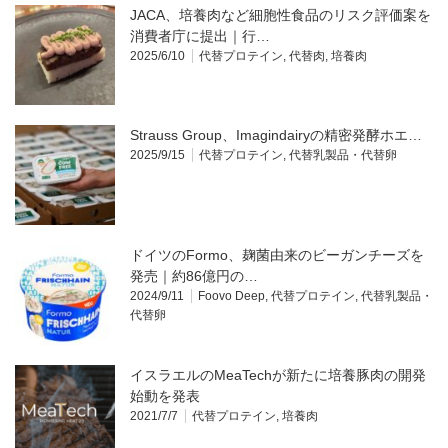
JACA、培養肉など細胞性食品のリスク評価案を
消費者庁に提出｜行…
2025/6/10
代替プロテイン
,
代替肉
,
培養肉
Strauss Group、Imagindairyの精密発酵ホエ…
2025/9/15
代替プロテイン
,
代替乳製品・代替卵
ドイツのFormo、麹菌由来のビーガンチーズを
発売｜約86億円の…
2024/9/11
Foovo Deep
,
代替プロテイン
,
代替乳製品・
代替卵
イスラエルのMeaTechが新たに培養豚肉の開発
始動を発表
2021/7/7
代替プロテイン
,
培養肉