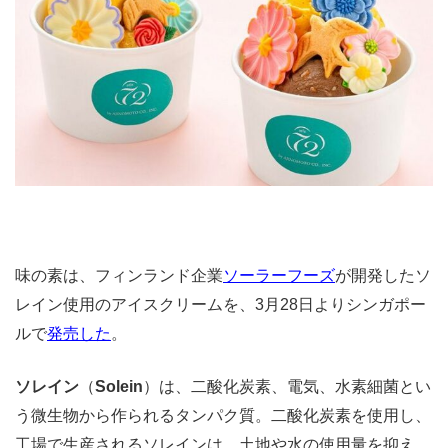
味の素は、フィンランド企業
ソーラーフーズ
が開発したソ
レイン使用のアイスクリームを、3月28日よりシンガポー
ルで
発売した
。
ソレイン
（
Solein
）は、二酸化炭素、電気、水素細菌とい
う微生物から作られるタンパク質。二酸化炭素を使用し、
工場で生産されるソレインは、土地や水の使用量を抑え、