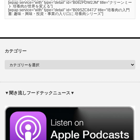
[wpap service=”with” type=”detail” id=”B082PDW2JM” title=”クリーンミー
ト 培養肉が世界を変える”]
[wpap service=”with” type=”detail” id=”B09SZC847J” title=”培養肉の入門
書: 趣味・興味・投資・事業の入り口に 培養肉シリーズ”]
カテゴリー
▼聞き流しフードテックニュース▼