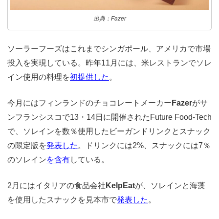
出典：Fazer
ソーラーフーズはこれまでシンガポール、アメリカで市場
投入を実現している。昨年11月には、米レストランでソレ
イン使用の料理を
初提供した
。
今月にはフィンランドのチョコレートメーカー
Fazer
がサ
ンフランシスコで13・14日に開催されたFuture Food-Tech
で、ソレインを数％使用したビーガンドリンクとスナック
の限定版を
発表した
。ドリンクには2%、スナックには7％
のソレイン
を含有
している。
2月にはイタリアの食品会社
KelpEat
が、ソレインと海藻
を使用したスナックを見本市で
発表した
。