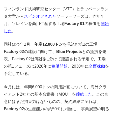
フィンランド技術研究センター（VTT）とラッペーンラン
タ大学から
スピンオフされた
ソーラーフーズは、昨年4
月、ソレインを商用生産する工場
Factory 01
の稼働を
開始
した
。
同社は今年2月、
年産12,800トン
を見込む第2の工場、
Factory 02
の建設に向けて、
Blue Projects
との提携を発
表。Factory 02は3段階に分けて建設される予定で、工場
の第1フェーズは2028年に
稼働開始
、2030年に
全面稼働
を
予定している。
今月には、年間6,000トンの商用計画について、海外クラ
イアント2社との基本合意書（MOU）を
締結した
。この合
意にはまだ拘束力はないものの、契約締結に至れば、
Factory 02
の生産能力の約50％に相当し、事業展望の明る