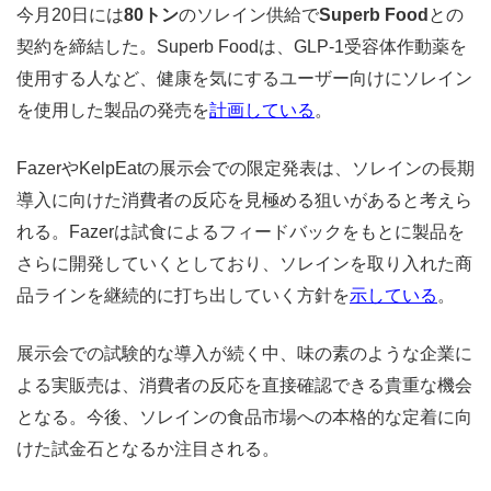
今月20日には
80トン
のソレイン供給で
Superb Food
との
契約を締結した。Superb Foodは、GLP-1受容体作動薬を
使用する人など、健康を気にするユーザー向けにソレイン
を使用した製品の発売を
計画している
。
FazerやKelpEatの展示会での限定発表は、ソレインの長期
導入に向けた消費者の反応を見極める狙いがあると考えら
れる。Fazerは試食によるフィードバックをもとに製品を
さらに開発していくとしており、ソレインを取り入れた商
品ラインを継続的に打ち出していく方針を
示している
。
展示会での試験的な導入が続く中、味の素のような企業に
よる実販売は、消費者の反応を直接確認できる貴重な機会
となる。今後、ソレインの食品市場への本格的な定着に向
けた試金石となるか注目される。