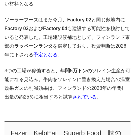
い材料となる。
ソーラーフーズはまた今月、
Factory 02
と同じ敷地内に
Factory 03
および
Factory 04
も建設する可能性を検討して
いると発表した。工場建設候補地として、フィンランド東
部の
ラッペーンランタ
を選定しており、投資判断は2026
年に下される
予定となる
。
3つの工場が稼働すると、
年間5万トン
のソレイン生産が可
能になる見込み。牛肉をソレインに置き換えた場合の温室
効果ガスの削減効果は、フィンランドの2023年の年間排
出量の約25％に相当すると試算
されている
。
Fazer、KelpEat、Superb Food、味の