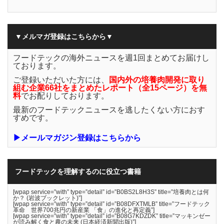
▼メルマガ登録はこちらから▼
フードテックの海外ニュースを週1回まとめてお届けし
ております。
ご登録いただいた方には、
国内外の培養肉開発に取り
組む企業66社をまとめたレポート（全15ページ）を無
料
でお配りしております。
最新のフードテックニュースを逃したくない方におす
すめです。
▶メールマガジン登録はこちらから
フードテックを理解するのに役立つ書籍
[wpap service=”with” type=”detail” id=”B0BS2L8H3S” title=”培養肉とは何
か？ (岩波ブックレット)”]
[wpap service=”with” type=”detail” id=”B08DFXTMLB” title=”フードテック
革命 世界700兆円の新産業 「食」の進化と再定義”]
[wpap service=”with” type=”detail” id=”B08G7KDZDK” title=”マッキンゼー
が読み解く食と農の未来 (日本経済新聞出版)”]