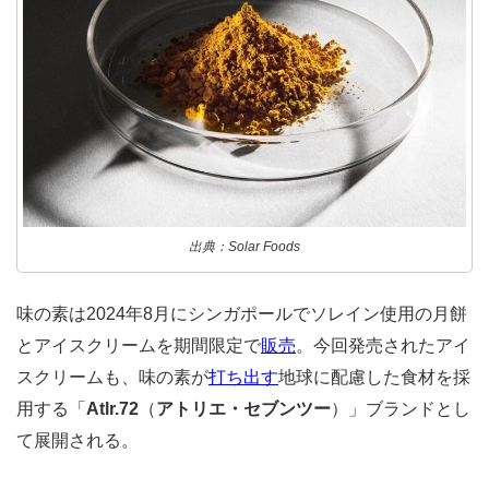
出典：Solar Foods
味の素は2024年8月にシンガポールでソレイン使用の月餅
とアイスクリームを期間限定で
販売
。今回発売されたアイ
スクリームも、味の素が
打ち出す
地球に配慮した食材を採
用する「
Atlr.72
（
アトリエ・セブンツー
）」ブランドとし
て展開される。