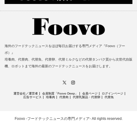
海外のフードテックニュースをほぼ毎日お届けする専門メディア『Foovo（フー
ボ）』
培養肉、代替肉、代替魚、代替卵、代替ミルクなどの代替タンパク質から次世代自販
機、ロボットまで海外の最新のフードテックニュースをお届けします。
X
Instagram
運営会社／運営者
会員制度「Foovo Deep」
会員ページ
ログインページ
広告サービス
培養肉
代替肉
代替乳製品・代替卵
代替魚
Foovo -フードテックニュースの専門メディア-
All rights reserved.