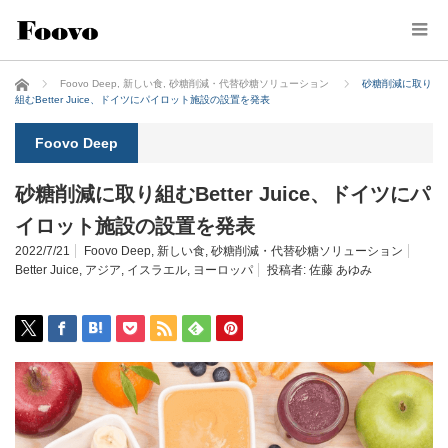
ホーム
Foovo Deep
,
新しい食
,
砂糖削減・代替砂糖ソリューション
砂糖削減に取り
組むBetter Juice、ドイツにパイロット施設の設置を発表
Foovo Deep
砂糖削減に取り組むBetter Juice、ドイツにパ
イロット施設の設置を発表
2022/7/21
Foovo Deep
,
新しい食
,
砂糖削減・代替砂糖ソリューション
Better Juice
,
アジア
,
イスラエル
,
ヨーロッパ
投稿者:
佐藤 あゆみ