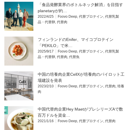
「食品発酵業界のボトルネック解消」を目指す
planetaryが約…
2022/4/25
Foovo Deep
,
代替プロテイン
,
代替乳製
品・代替卵
,
代替肉
フィンランドのEnifer、マイコプロテイン
「PEKILO」で米…
2025/9/17
Foovo Deep
,
代替プロテイン
,
代替乳製
品・代替卵
,
代替肉
,
代替魚
中国の培養肉企業CellXが培養肉のパイロット工
場建設を発表
2023/2/10
Foovo Deep
,
代替プロテイン
,
代替肉
,
培養
肉
中国代替肉企業Hey MaetがプレシリーズAで数
百万ドルを資金…
2021/1/16
Foovo Deep
,
代替プロテイン
,
代替肉