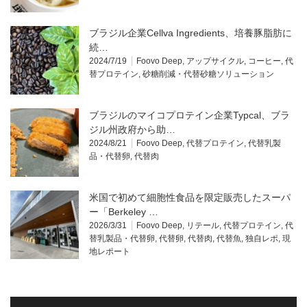
ブラジル企業Cellva Ingredients、培養豚脂肪に
続…
2024/7/19
Foovo Deep
,
アップサイクル
,
コーヒー
,
代
替プロテイン
,
砂糖削減・代替砂糖ソリューション
ブラジルのマイコプロテイン企業Typcal、ブラ
ジル州政府から助…
2024/8/21
Foovo Deep
,
代替プロテイン
,
代替乳製
品・代替卵
,
代替肉
米国で初めて細胞性食品を限定販売したスーパ
ー「Berkeley …
2026/3/31
Foovo Deep
,
リテール
,
代替プロテイン
,
代
替乳製品・代替卵
,
代替卵
,
代替肉
,
代替魚
,
独自レポ
,
現
地レポート