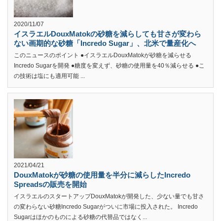
2020/11/07
イスラエルDouxMatokの砂糖を減らしても甘さが変わら
ない画期的な砂糖「Incredo Sugar」、北米で量産化へ
このニュースのポイント ●イスラエルDouxMatokが砂糖を減らせる
Incredo Sugarを開発 ●糖度を変えず、砂糖の使用量を40％減らせる ●こ
の技術は塩にも適用可能 ...
2021/04/21
DouxMatokが砂糖の使用量を半分に減らしたIncredo
Spreadsの販売を開始
イスラエルのスタートアップDouxMatokが開発した、少ない量でも甘さ
の変わらない砂糖Incredo Sugarがついに市場に投入された。 Incredo
Sugarはほかのものによる砂糖の代替品ではなく...