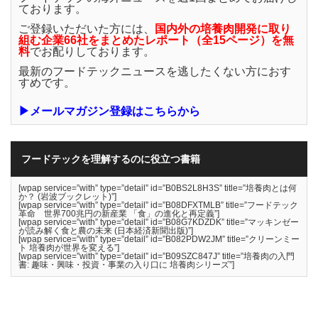
ております。
ご登録いただいた方には、
国内外の培養肉開発に取り
組む企業66社をまとめたレポート（全15ページ）を無
料
でお配りしております。
最新のフードテックニュースを逃したくない方におす
すめです。
▶メールマガジン登録はこちらから
フードテックを理解するのに役立つ書籍
[wpap service=”with” type=”detail” id=”B0BS2L8H3S” title=”培養肉とは何
か？ (岩波ブックレット)”]
[wpap service=”with” type=”detail” id=”B08DFXTMLB” title=”フードテック
革命 世界700兆円の新産業 「食」の進化と再定義”]
[wpap service=”with” type=”detail” id=”B08G7KDZDK” title=”マッキンゼー
が読み解く食と農の未来 (日本経済新聞出版)”]
[wpap service=”with” type=”detail” id=”B082PDW2JM” title=”クリーンミー
ト 培養肉が世界を変える”]
[wpap service=”with” type=”detail” id=”B09SZC847J” title=”培養肉の入門
書: 趣味・興味・投資・事業の入り口に 培養肉シリーズ”]