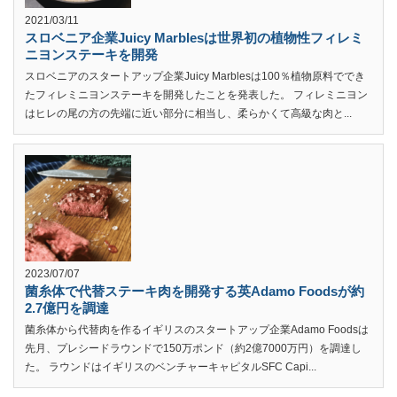
2021/03/11
スロベニア企業Juicy Marblesは世界初の植物性フィレミ
ニヨンステーキを開発
スロベニアのスタートアップ企業Juicy Marblesは100％植物原料ででき
たフィレミニヨンステーキを開発したことを発表した。 フィレミニヨン
はヒレの尾の方の先端に近い部分に相当し、柔らかくて高級な肉と...
2023/07/07
菌糸体で代替ステーキ肉を開発する英Adamo Foodsが約
2.7億円を調達
菌糸体から代替肉を作るイギリスのスタートアップ企業Adamo Foodsは
先月、プレシードラウンドで150万ポンド（約2億7000万円）を調達し
た。 ラウンドはイギリスのベンチャーキャピタルSFC Capi...