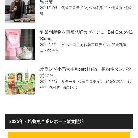
密発酵…
2021/12/9
代替プロテイン
,
代替乳製品・代替卵
,
代替
卵
乳業副産物を精密発酵カゼインに─Bel Goup×仏
Standi…
2025/4/21
Foovo Deep
,
代替プロテイン
,
代替乳製
品・代替卵
オランダ小売大手Albert Heijn、植物性タンパク
質47％…
2025/5/25
リテール
,
代替プロテイン
,
代替乳製品・代
替卵
,
代替肉
,
独自レポ
2025年・培養魚企業レポート販売開始