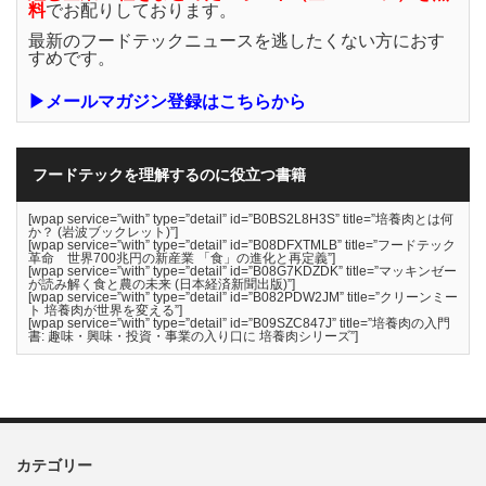
料
でお配りしております。
最新のフードテックニュースを逃したくない方におす
すめです。
▶メールマガジン登録はこちらから
フードテックを理解するのに役立つ書籍
[wpap service=”with” type=”detail” id=”B0BS2L8H3S” title=”培養肉とは何
か？ (岩波ブックレット)”]
[wpap service=”with” type=”detail” id=”B08DFXTMLB” title=”フードテック
革命 世界700兆円の新産業 「食」の進化と再定義”]
[wpap service=”with” type=”detail” id=”B08G7KDZDK” title=”マッキンゼー
が読み解く食と農の未来 (日本経済新聞出版)”]
[wpap service=”with” type=”detail” id=”B082PDW2JM” title=”クリーンミー
ト 培養肉が世界を変える”]
[wpap service=”with” type=”detail” id=”B09SZC847J” title=”培養肉の入門
書: 趣味・興味・投資・事業の入り口に 培養肉シリーズ”]
カテゴリー