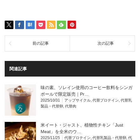
前の記事
次の記事
関連記事
味の素、ソレイン使用のコーヒー飲料をシンガ
ポールで限定販売｜Pr…
2025/10/31
アップサイクル
,
代替プロテイン
,
代替乳
製品・代替卵
,
代替肉
米イート・ジャスト、植物性チキン「Just
Meat」を全米のウ…
2025/11/25
代替プロテイン
,
代替乳製品・代替卵
,
代