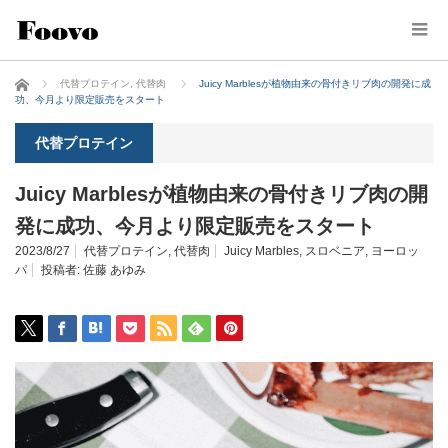
ホーム
代替プロテイン
,
代替肉
Juicy Marblesが植物由来の骨付きリブ肉の開発に成
功、今月より限定販売をスタート
代替プロテイン
Juicy Marblesが植物由来の骨付きリブ肉の開
発に成功、今月より限定販売をスタート
2023/8/27
代替プロテイン
,
代替肉
Juicy Marbles
,
スロベニア
,
ヨーロッ
パ
投稿者:
佐藤 あゆみ