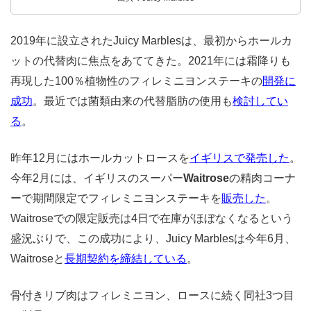
2019年に設立されたJuicy Marblesは、最初からホールカ
ットの代替肉に焦点をあててきた。2021年には霜降りも
再現した100％植物性のフィレミニヨンステーキの
開発に
成功
。最近では菌類由来の代替脂肪の使用も
検討してい
る
。
昨年12月にはホールカットロースを
イギリスで発売した
。
今年2月には、イギリスのスーパー
Waitrose
の精肉コーナ
ーで期間限定でフィレミニヨンステーキを
販売した
。
Waitroseでの限定販売は4日で在庫がほぼなくなるという
盛況ぶりで、この成功により、Juicy Marblesは今年6月、
Waitroseと
長期契約を締結している
。
骨付きリブ肉はフィレミニヨン、ロースに続く同社3つ目