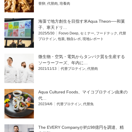
替卵
,
代替肉
,
培養肉
海藻で地方創生を目指す米Aqua Theon──和菓
子、寒天ドリ…
2025/5/30
Foovo Deep
,
セミナー
,
フードテック
,
代替
プロテイン
,
包装
,
独自レポ
,
現地レポート
微生物・空気・電気からタンパク質を生産する
ソーラーフーズ、年内に…
2021/11/13
代替プロテイン
,
代替肉
Aqua Cultured Foods、マイコプロテイン由来の
代…
2023/4/6
代替プロテイン
,
代替魚
The EVERY Companyが約198億円を調達、精