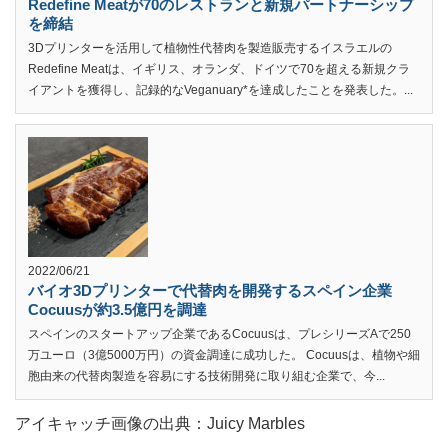
Redefine Meatが70のレストランと新規パートナーシップ
を締結
3Dプリンターを活用して植物性代替肉を製造販売するイスラエルの
Redefine Meatは、イギリス、オランダ、ドイツで70を超える新規クラ
イアントを獲得し、記録的なVeganuary*を達成したことを発表した。...
2022/06/21
バイオ3Dプリンターで代替肉を開発するスペイン企業
Cocuusが約3.5億円を調達
スペインのスタートアップ企業であるCocuusは、プレシリーズAで250
万ユーロ（3億5000万円）の資金調達に成功した。 Cocuusは、植物や細
胞由来の代替肉製造を容易にする技術開発に取り組む企業で、今...
アイキャッチ画像の出典：Juicy Marbles