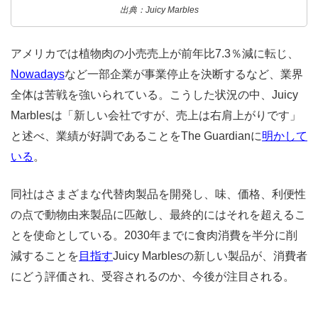
出典：Juicy Marbles
アメリカでは植物肉の小売売上が前年比7.3％減に転じ、
Nowadays
など一部企業が事業停止を決断するなど、業界
全体は苦戦を強いられている。こうした状況の中、Juicy
Marblesは「新しい会社ですが、売上は右肩上がりです」
と述べ、業績が好調であることをThe Guardianに
明かして
いる
。
同社はさまざまな代替肉製品を開発し、味、価格、利便性
の点で動物由来製品に匹敵し、最終的にはそれを超えるこ
とを使命としている。2030年までに食肉消費を半分に削
減することを
目指す
Juicy Marblesの新しい製品が、消費者
にどう評価され、受容されるのか、今後が注目される。