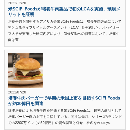
2022/12/20
米SCiFi Foodsが培養牛肉製品で初のLCAを実施、環境メ
リットを証明
培養牛肉を開発するアメリカ企業SCiFi Foodsは、培養牛肉製品について
初となるライフサイクルアセスメント（LCA）を実施した。オハイオ州
立大学が実施した研究内容により、気候変動への影響において、培養牛
肉は畜...
2022/07/20
培養牛肉バーガーで早期の米国上市を目指すSCiFi Foods
が約30億円を調達
細胞培養による培養牛肉を開発する米SCiFi Foodsは、最初の商品として
培養バーガー肉の上市を目指している。同社は先月、シリーズAラウンド
での2200万ドル（約30億円）の資金調達と併せ、社名をArtemys...