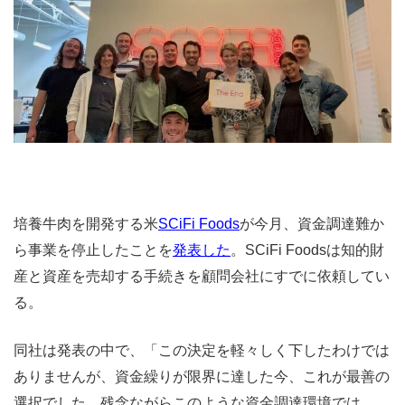
培養牛肉を開発する米
SCiFi Foods
が今月、資金調達難か
ら事業を停止したことを
発表した
。SCiFi Foodsは知的財
産と資産を売却する手続きを顧問会社にすでに依頼してい
る。
同社は発表の中で、「この決定を軽々しく下したわけでは
ありませんが、資金繰りが限界に達した今、これが最善の
選択でした。残念ながらこのような資金調達環境では、