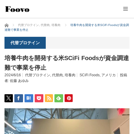
ホーム
代替プロテイン
,
代替肉
,
培養肉
培養牛肉を開発する米SCiFi Foodsが資金調
達難で事業を停止
代替プロテイン
培養牛肉を開発する米SCiFi Foodsが資金調達
難で事業を停止
2024/6/16
代替プロテイン
,
代替肉
,
培養肉
SCiFi Foods
,
アメリカ
投稿
者:
佐藤 あゆみ