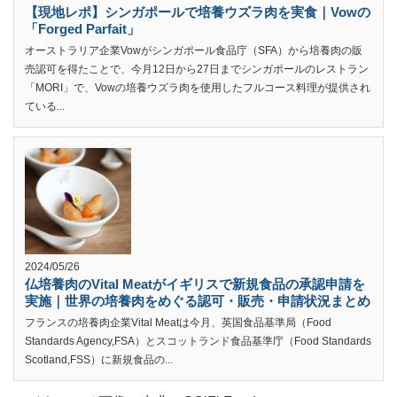
【現地レポ】シンガポールで培養ウズラ肉を実食｜Vowの
「Forged Parfait」
オーストラリア企業Vowがシンガポール食品庁（SFA）から培養肉の販
売認可を得たことで、今月12日から27日までシンガポールのレストラン
「MORI」で、Vowの培養ウズラ肉を使用したフルコース料理が提供され
ている...
2024/05/26
仏培養肉のVital Meatがイギリスで新規食品の承認申請を
実施｜世界の培養肉をめぐる認可・販売・申請状況まとめ
フランスの培養肉企業Vital Meatは今月、英国食品基準局（Food
Standards Agency,FSA）とスコットランド食品基準庁（Food Standards
Scotland,FSS）に新規食品の...