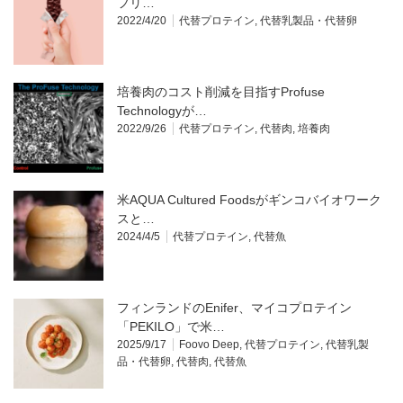
フリ…
2022/4/20
代替プロテイン
,
代替乳製品・代替卵
培養肉のコスト削減を目指すProfuse
Technologyが…
2022/9/26
代替プロテイン
,
代替肉
,
培養肉
米AQUA Cultured Foodsがギンコバイオワーク
スと…
2024/4/5
代替プロテイン
,
代替魚
フィンランドのEnifer、マイコプロテイン
「PEKILO」で米…
2025/9/17
Foovo Deep
,
代替プロテイン
,
代替乳製
品・代替卵
,
代替肉
,
代替魚