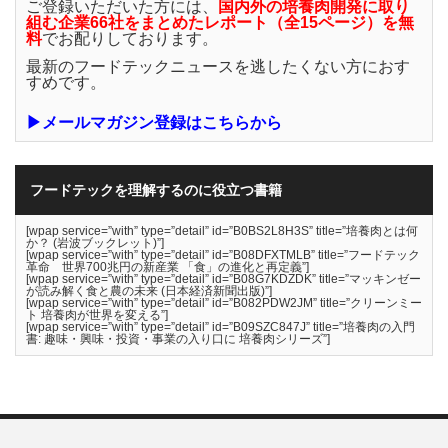
ご登録いただいた方には、
国内外の培養肉開発に取り
組む企業66社をまとめたレポート（全15ページ）を無
料
でお配りしております。
最新のフードテックニュースを逃したくない方におす
すめです。
▶メールマガジン登録はこちらから
フードテックを理解するのに役立つ書籍
[wpap service=”with” type=”detail” id=”B0BS2L8H3S” title=”培養肉とは何
か？ (岩波ブックレット)”]
[wpap service=”with” type=”detail” id=”B08DFXTMLB” title=”フードテック
革命 世界700兆円の新産業 「食」の進化と再定義”]
[wpap service=”with” type=”detail” id=”B08G7KDZDK” title=”マッキンゼー
が読み解く食と農の未来 (日本経済新聞出版)”]
[wpap service=”with” type=”detail” id=”B082PDW2JM” title=”クリーンミー
ト 培養肉が世界を変える”]
[wpap service=”with” type=”detail” id=”B09SZC847J” title=”培養肉の入門
書: 趣味・興味・投資・事業の入り口に 培養肉シリーズ”]