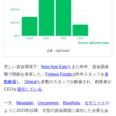
出典：AgFunder
苦しい資金環境下、
New Age Eats
もまた昨年、資金調達
難で閉鎖を発表した。
Finless Foods
は昨年スタッフを
多
数解雇
し、
Omeat
も多数のスタッフが解雇され、創業者が
CEOを
退任している
。
一方、
Meatable
、
Uncommon
、
BlueNalu
、
モサミート
の
ように2023年以降、大型の資金調達に成功した企業もあ