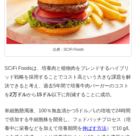
出典：SCiFi Foods
SCiFi Foodsは、培養肉と植物肉をブレンドするハイブリ
ッド戦略を採用することでコスト高という大きな課題を解
決できると考え、過去5年間で培養牛肉バーガーのコスト
を
2万ドル
から
15ドル
以下に削減することに成功。
単細胞懸濁液、100％無血清かつ5ドル／Lの培地で24時間
で倍加する牛細胞株を開発し、フェドバッチプロセス（培
養中に栄養などを加えて培養期間を
伸ばす方法
）で10 g/L