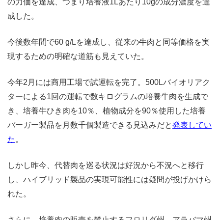
の力価を達成、つまり培養液1Lあたり10gの成分濃度を達
成した。
今後数年間で60 g/Lを達成し、従来の牛肉と同等価格を実
現するための明確な道筋も見えていた。
今年2月には商用工場で試運転を完了。500Lバイオリアク
ターによる1回の運転で数キログラムの培養牛肉を生成で
き、培養牛ひき肉を10％、植物成分を90％使用した培養
バーガー製品を月数千個製造できる見込みだと
発表してい
た
。
しかし昨今、代替肉を巡る状況は好況から不況へと移行
し、ハイブリッド製品の実現可能性には疑問が投げかけら
れた。
さらに、培養肉の販売を禁止するフロリダ州、アラバマ州