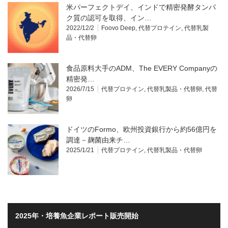
米パーフェクトデイ、インドで精密発酵タンパ
ク質の認可を取得、イン…
2022/12/2
Foovo Deep
,
代替プロテイン
,
代替乳製
品・代替卵
食品原料大手のADM、The EVERY Companyの
精密発…
2026/7/15
代替プロテイン
,
代替乳製品・代替卵
,
代替
卵
ドイツのFormo、欧州投資銀行から約56億円を
調達－麹菌由来チ…
2025/1/21
代替プロテイン
,
代替乳製品・代替卵
2025年・培養魚企業レポート販売開始