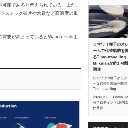
不可能であると考えられている。また、
プラスチック破片や水銀など高濃度の重
が高まっているとWanda Fishは
ヒマワリ種子のオ
ームで代替脂肪を
るTime-travelling
Milkmanが約1.4
調達
ヒマワリの種子からク
ーな代替乳製品を開発
Time-travelling…
2024/3/30
Foovo D
替プロテイン
,
代替乳
代替卵