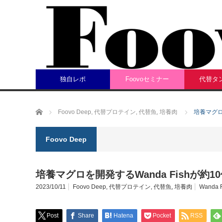
独自レポ
Foovoセミナー
代替タ
ホーム
Foovo Deep
,
代替プロテイン
,
代替魚
,
培養肉
培養マグロ
Foovo Deep
培養マグロを開発するWanda Fishが約1
2023/10/11
Foovo Deep
,
代替プロテイン
,
代替魚
,
培養肉
Wanda F
Post
Share
Hatena
Pocket
RSS