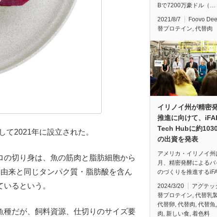
Bで7200万豪ドル（…
2021/8/7
Foovo De
替プロテイン
,
代替肉
イリノイ州が精密
推進に向けて、iFA
Tech Hubに約10
として2021年に設立された。
の出資を発表
アメリカ・イリノイ州
ロの切り身は、魚の筋肉と脂肪細胞から
月、精密発酵によるバ
然由来と同じタンパク質・脂肪酸を含ん
のづくりを推進するiFA
ているという。
2024/3/20
アグテッ
替プロテイン
,
代替乳
代替卵
,
代替肉
,
代替魚
魚種だが、飼料資源、仕切りのサイズ要
肉
,
新しい食
,
着色料