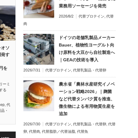
業務用ソーセージを発売
2026/8/2
代替プロテイン
,
代替
肉
ドイツの老舗乳製品メーカー
Bauer、植物性ヨーグルト向
レオソ
け原料を大豆から自社製造へ
開発す
｜GEAの技術を導入
億円を
2026/7/31
代替プロテイン
,
代替乳製品・代替卵
農水省「農林水産研究イノベ
リーミ
する
ーション戦略2026」｜麹菌
など代替タンパク質を推進、
eep
,
代
微生物による有用物質生産を
製品・
追加
2026/7/30
代替プロテイン
,
代替乳製品・代替卵
,
代替
卵
,
代替肉
,
代替脂肪／代替油脂
,
代替魚