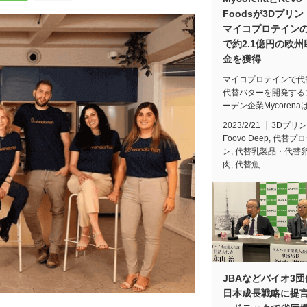
Foodsが3Dプリ
マイコプロテイン
で約2.1億円の欧州
金を獲得
マイコプロテインで代
代替バターを開発する
ーデン企業Mycorena
2023/2/21
3Dプリ
Foovo Deep
,
代替プロ
ン
,
代替乳製品・代替
肉
,
代替魚
JBAなどバイオ3
日本成長戦略に提