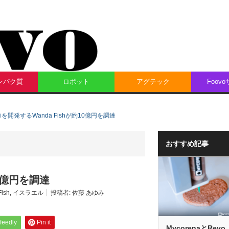
ンパク質
ロボット
アグテック
Foov
を開発するWanda Fishが約10億円を調達
おすすめ記事
0億円を調達
ish
,
イスラエル
投稿者:
佐藤 あゆみ
feedly
Pin it
MycorenaとRevo