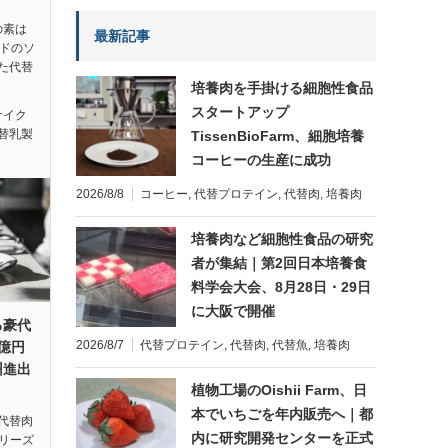
味の素は
最新記事
ンドのソ
た代替
培養肉を手掛ける細胞性食品
スタートアップ
サイク
替乳製
TissenBioFarm、細胞培養
コーヒーの生産に成功
2026/8/8
コーヒー
,
代替プロテイン
,
代替肉
,
培養肉
培養肉など細胞性食品の研究
者が集結｜第2回日本培養食
料学会大会、8月28日・29日
に大阪で開催
る豪代
2026/8/7
代替プロテイン
,
代替肉
,
代替魚
,
培養肉
8億円
州進出
植物工場のOishii Farm、日
本でいちごを年内販売へ｜都
代替肉
内に研究開発センターを正式
シリーズ