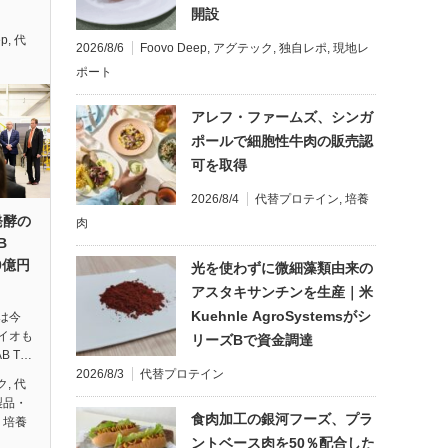
開設
ep
,
代
2026/8/6
Foovo Deep
,
アグテック
,
独自レポ
,
現地レ
ポート
アレフ・ファームズ、シンガ
ポールで細胞性牛肉の販売認
可を取得
2026/8/4
代替プロテイン
,
培養
発酵の
肉
B
30億円
光を使わずに微細藻類由来の
アスタキサンチンを生産｜米
Kuehnle AgroSystemsがシ
は今
イオも
リーズBで資金調達
B T…
2026/8/3
代替プロテイン
ク
,
代
製品・
食肉加工の銀河フーズ、プラ
,
培養
ントベース肉を50％配合した