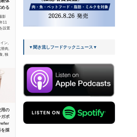
横断体
求める
）撮影
年11
を設置
テイン
,
▼聞き流しフードテックニュース▼
代替肉
,
食
,
独
使用の
ンガポ
fer
料を採