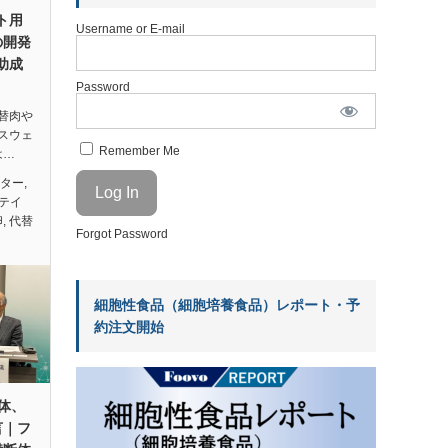
ント用
Username or E-mail
の開発
助成
Password
替肉や
スウェ
Remember Me
は…
ンター
,
テイ
卵
,
代替
Forgot Password
細胞性食品（細胞培養食品）レポート・予
約注文開始
団体、
言｜フ