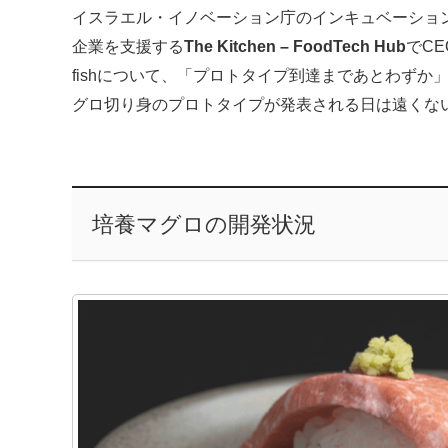
イスラエル・イノベーション庁のインキュベーショ
企業を支援する
The Kitchen – FoodTech Hub
でC
fishについて、「プロトタイプ到達まであとわずか」だ
グロ切り身のプロトタイプが発表される日は遠くな
培養マグロの開発状況