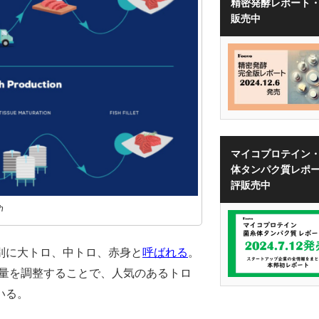
精密発酵レポート
販売中
マイコプロテイン
体タンパク質レポ
評販売中
h
別に大トロ、中トロ、赤身と
呼ばれる
。
含有量を調整することで、人気のあるトロ
いる。