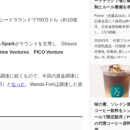
ードテックで省庁
制とルール整備を
Foovo（佐藤あゆみ
シードラウンドで700万ドル（約10億
記者会見にて政府は昨
月、日本成長戦略本部
し、17の戦略…
2026/3/3
代替プロ
-Spark
がラウンドを主導し、Strauss
代替乳製品・代替卵
,
rine Ventures
、
PICO Venture
代替魚
,
培養肉
,
新しい
自レポ
,
現地レポート
。
金調達に続くもので、今回の資金調達に
億円）と
なった
。Wanda Fishは調達した資
味の素、ソレイン
コーヒー飲料をシ
ールで限定販売｜Pre
の代替コーヒー原
用