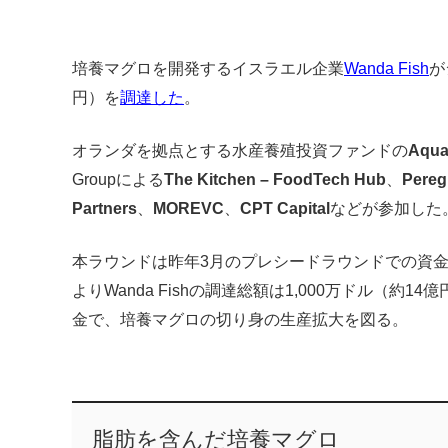
培養マグロを開発するイスラエル企業
Wanda Fish
が
円）を
調達した
。
オランダを拠点とする水産養殖投資ファンドの
Aqua
Groupによる
The Kitchen – FoodTech Hub
、
Pereg
Partners
、
MOREVC
、
CPT Capital
などが参加した
本ラウンドは昨年3月のプレシードラウンドでの資
よりWanda Fishの調達総額は1,000万ドル（約14
金で、培養マグロの切り身の生産拡大を図る。
脂肪を含んだ培養マグロ