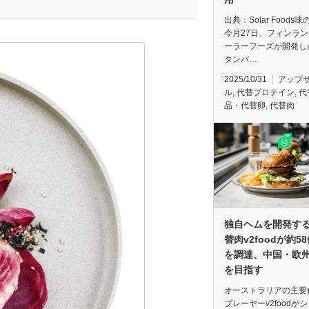
出典：Solar Foods
今月27日、フィンラ
ーラーフーズが開発し
タンパ…
2025/10/31
アップ
ル
,
代替プロテイン
,
代
品・代替卵
,
代替肉
独自ヘムを開発す
替肉v2foodが約5
を調達、中国・欧
を目指す
オーストラリアの主要
プレーヤーv2foodが