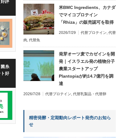
・好評
米BMC Ingredients、カナダ
でマイコプロテイン
「Rhiza」の販売認可を取得
2026/7/29
代替プロテイン
,
代替
肉
,
代替魚
発芽オーツ麦でカゼインを開
発｜イスラエル発の植物分子
・菌糸
農業スタートアップ
ート好
Plantopiaが約14.7億円を調
達
2026/7/28
代替プロテイン
,
代替乳製品・代替卵
精密発酵・定期動向レポート発売のお知ら
せ