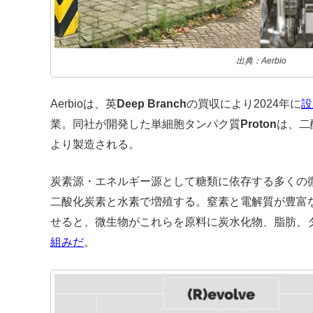
出典：Aerbio
Aerbioは、英
Deep Branch
の買収により2024年に
設
業。
同社が開発した単細胞タンパク質
Proton
は、二
より製造される。
炭素源・エネルギー源として糖類に依存する多くの微生
二酸化炭素と水素で増殖する。窒素と電解質が豊富
せると、微生物がこれらを原料に炭水化物、脂肪、
組みだ
。