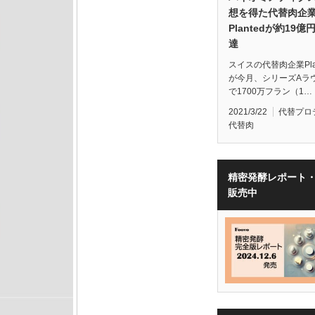
想を得た代替肉企
Plantedが約19億
達
スイスの代替肉企業Plan
が今月、シリーズAラ
で1700万フラン（1…
2021/3/22
代替プロ
代替肉
精密発酵レポート
販売中