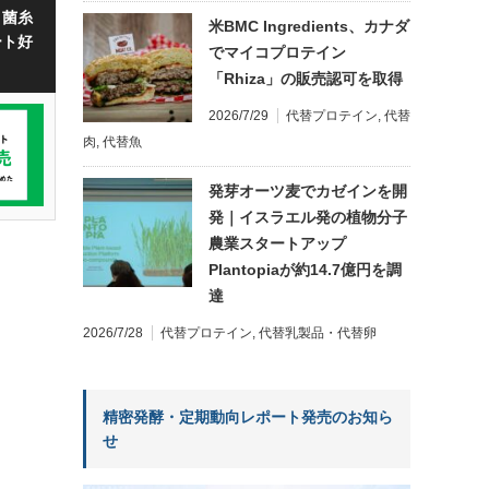
・菌糸
米BMC Ingredients、カナダ
ート好
でマイコプロテイン
「Rhiza」の販売認可を取得
2026/7/29
代替プロテイン
,
代替
肉
,
代替魚
発芽オーツ麦でカゼインを開
発｜イスラエル発の植物分子
農業スタートアップ
Plantopiaが約14.7億円を調
達
2026/7/28
代替プロテイン
,
代替乳製品・代替卵
精密発酵・定期動向レポート発売のお知ら
せ