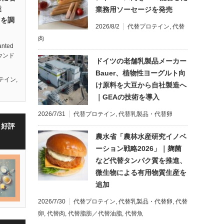
業
業務用ソーセージを発売
円を調
2026/8/2
代替プロテイン
,
代替
肉
ted
ウンド
ドイツの老舗乳製品メーカー
Bauer、植物性ヨーグルト向
テイン
,
け原料を大豆から自社製造へ
｜GEAの技術を導入
2026/7/31
代替プロテイン
,
代替乳製品・代替卵
・好評
農水省「農林水産研究イノベ
ーション戦略2026」｜麹菌
など代替タンパク質を推進、
微生物による有用物質生産を
追加
2026/7/30
代替プロテイン
,
代替乳製品・代替卵
,
代替
卵
,
代替肉
,
代替脂肪／代替油脂
,
代替魚