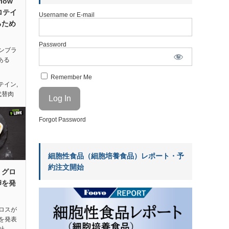
low
ロテイ
Username or E-mail
るため
Password
ンブラ
ある
Remember Me
テイン
,
代替肉
Forgot Password
細胞性食品（細胞培養食品）レポート・予
約注文開始
ミグロ
卵を発
ロスが
を発表