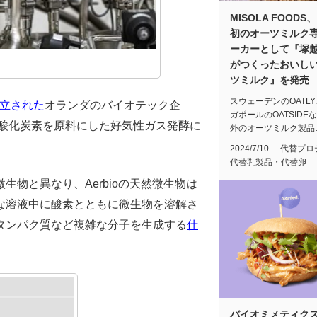
MISOLA FOODS
初のオーツミルク
ーカーとして『塚
がつくったおいし
ツミルク』を発売
スウェーデンのOATL
立された
オランダのバイオテック企
ガポールのOATSIDE
酸化炭素を原料にした好気性ガス発酵に
外のオーツミルク製品
2024/7/10
代替プロ
代替乳製品・代替卵
物と異なり、Aerbioの天然微生物は
な溶液中に酸素とともに微生物を溶解さ
タンパク質など複雑な分子を生成する
仕
バイオミメティク