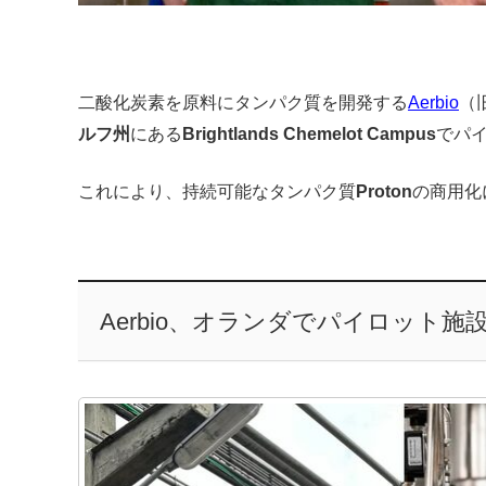
二酸化炭素を原料にタンパク質を開発する
Aerbio
（
ルフ州
にある
Brightlands Chemelot Campus
でパ
これにより、持続可能なタンパク質
Proton
の商用化
Aerbio、オランダでパイロット施