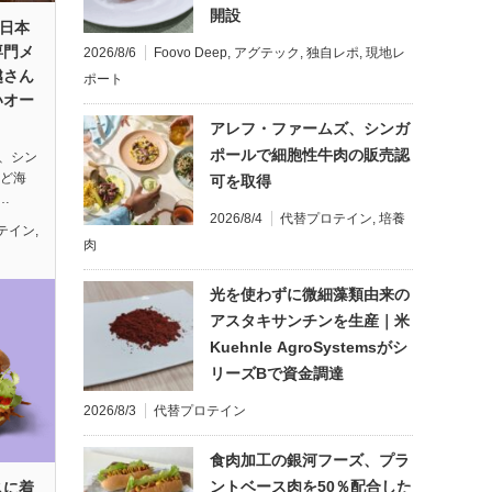
開設
、日本
専門メ
2026/8/6
Foovo Deep
,
アグテック
,
独自レポ
,
現地レ
越さん
ポート
いオー
アレフ・ファームズ、シンガ
ポールで細胞性牛肉の販売認
Y、シン
など海
可を取得
…
2026/8/4
代替プロテイン
,
培養
テイン
,
肉
光を使わずに微細藻類由来の
アスタキサンチンを生産｜米
Kuehnle AgroSystemsがシ
リーズBで資金調達
2026/8/3
代替プロテイン
食肉加工の銀河フーズ、プラ
ントベース肉を50％配合した
スに着