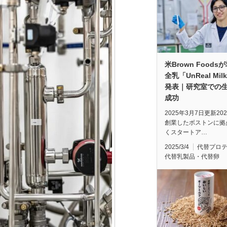
米Brown Foods
全乳「UnReal Mil
発表｜研究室での
成功
2025年3月7日更新20
創業したボストンに拠
くスタートア…
2025/3/4
代替プロ
代替乳製品・代替卵