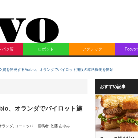
ンパク質
ロボット
アグテック
Foov
質を開発するAerbio、オランダでパイロット施設の本格稼働を開始
おすすめ記事
bio、オランダでパイロット施
オランダ
,
ヨーロッパ
投稿者:
佐藤 あゆみ