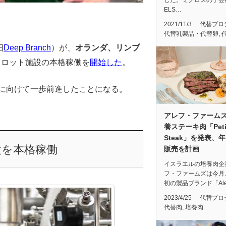
した。ミグロスの子会
ELS…
2021/11/3
代替プロ
代替乳製品・代替卵
,
旧
Deep Branch
）が、
オランダ、リンブ
イロット施設の本格稼働を
開始した
。
に向けて一歩前進したことになる。
アレフ・ファーム
養ステーキ肉「Peti
Steak」を発表、
設を本格稼働
販売を計画
イスラエルの培養肉企
フ・ファームズは今月
初の製品ブランド「Ale
2023/4/25
代替プロ
代替肉
,
培養肉