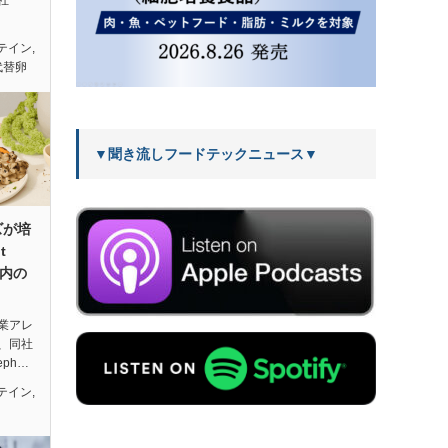
社
テイン
,
代替卵
▼聞き流しフードテックニュース▼
ズが培
t
年内の
業アレ
、同社
ph…
テイン
,