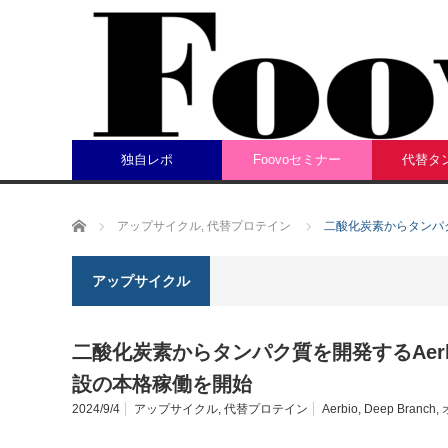
独自レポ
Foovoセミナー
代替タ
ホーム
アップサイクル
,
代替プロテイン
二酸化炭素からタンパク
アップサイクル
二酸化炭素からタンパク質を開発するAer
設の本格稼働を開始
2024/9/4
アップサイクル
,
代替プロテイン
Aerbio
,
Deep Branch
,