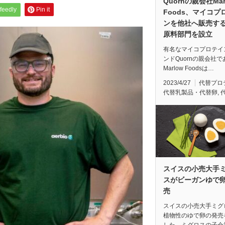
Quornの親会社Mar
feedly
Pin it
Foods、マイコプ
ンを他社へ販売す
原料部門を設立
有名なマイコプロテイ
ンドQuornの親会社で
Marlow Foodsは…
2023/4/27
代替プロ
代替乳製品・代替卵
,
スイスの小売大手
スがビーガンゆで
売
スイスの小売大手ミグ
植物性のゆで卵の発売