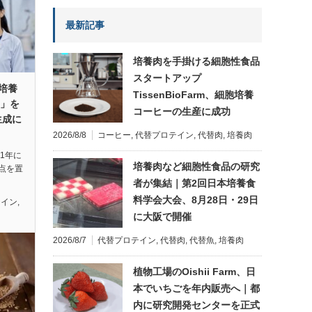
最新記事
培養肉を手掛ける細胞性食品
スタートアップ
が培養
TissenBioFarm、細胞培養
k」を
コーヒーの生産に成功
生成に
2026/8/8
コーヒー
,
代替プロテイン
,
代替肉
,
培養肉
21年に
培養肉など細胞性食品の研究
点を置
者が集結｜第2回日本培養食
料学会大会、8月28日・29日
テイン
,
に大阪で開催
2026/8/7
代替プロテイン
,
代替肉
,
代替魚
,
培養肉
植物工場のOishii Farm、日
本でいちごを年内販売へ｜都
内に研究開発センターを正式