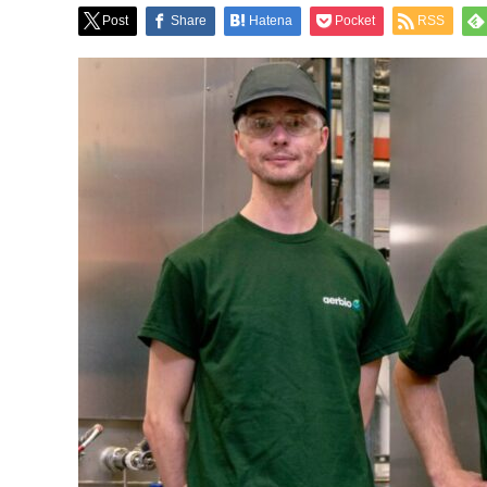
Post
Share
Hatena
Pocket
RSS