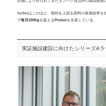
生物により作られてきたタンパク質以外の製品開発
Aerbioはこのほど、期待を上回る原料の変換効率
で
毎月200kg
を超える
Proton
を生産している。
実証施設建設に向けたシリーズAラ