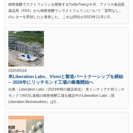
精密発酵でラクトフェリンを開発するTurtleTreeは今月、アメリカ食品医
薬品局（FDA）から精密発酵ウシラクトフェリンについて「質問なし」
のレターを受領したと発表した。 これは同社が2023年11月にG...
2025/05/16
米Liberation Labs、Viviciと製造パートナーシップを締結
─ 2026年にリッチモンド工場の稼働開始へ
出典：Liberation Labs（2024年時の建設状況） 米インディアナ州リッチ
モンドで60万L規模の精密発酵工場を建設中のLiberation Labs（現
Liberation Bioindustries）は5...