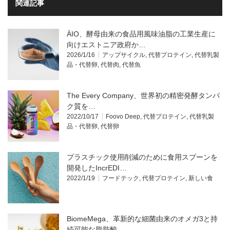
関連記事
ÄIO、酵母由来の食品用風味油脂の工業生産に
向けエストニア政府か…
2026/1/16
アップサイクル
,
代替プロテイン
,
代替乳製
品・代替卵
,
代替肉
,
代替魚
The Every Company、世界初の精密発酵タンパ
ク質を…
2022/10/17
Foovo Deep
,
代替プロテイン
,
代替乳製
品・代替卵
,
代替卵
プラスチック使用削減のために食用スプーンを
開発したIncrEDI…
2022/1/19
フードテック
,
代替プロテイン
,
新しい食
BiomeMega、革新的な細菌由来のオメガ3と持
続可能な脂肪酸…