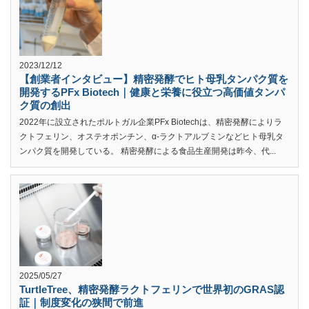
2023/12/12
【創業者インタビュー】精密発酵でヒト母乳タンパク質を
開発するPFx Biotech｜健康と栄養に役立つ高価値タンパ
ク質の創出
2022年に設立されたポルトガル企業PFx Biotechは、精密発酵によりラ
クトフェリン、オステオポンチン、α-ラクトアルブミンなどヒト母乳タ
ンパク質を開発している。 精密発酵による食品生産開発は昨今、代...
2025/05/27
TurtleTree、精密発酵ラクトフェリンで世界初のGRAS認
証｜制度変化の狭間で前進