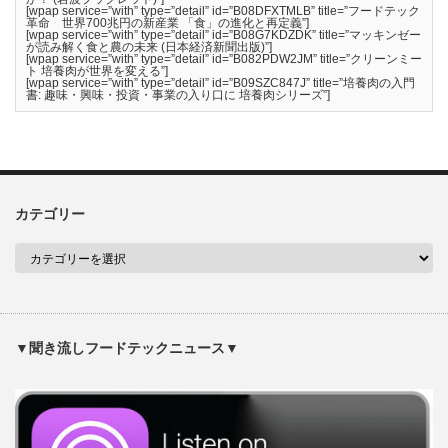
[wpap service=”with” type=”detail” id=”B08DFXTMLB” title=”フードテック
革命 世界700兆円の新産業 「食」の進化と再定義”]
[wpap service=”with” type=”detail” id=”B08G7KDZDK” title=”マッキンゼー
が読み解く食と農の未来 (日本経済新聞出版)”]
[wpap service=”with” type=”detail” id=”B082PDW2JM” title=”クリーンミー
ト 培養肉が世界を変える”]
[wpap service=”with” type=”detail” id=”B09SZC847J” title=”培養肉の入門
書: 趣味・興味・投資・事業の入り口に 培養肉シリーズ”]
カテゴリー
▼聞き流しフードテックニュース▼