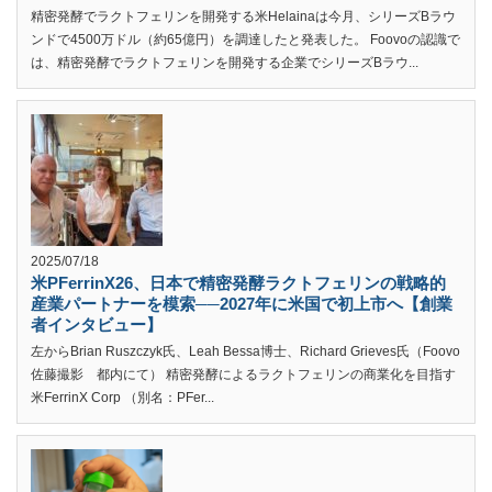
精密発酵でラクトフェリンを開発する米Helainaは今月、シリーズBラウ
ンドで4500万ドル（約65億円）を調達したと発表した。 Foovoの認識で
は、精密発酵でラクトフェリンを開発する企業でシリーズBラウ...
2025/07/18
米PFerrinX26、日本で精密発酵ラクトフェリンの戦略的
産業パートナーを模索──2027年に米国で初上市へ【創業
者インタビュー】
左からBrian Ruszczyk氏、Leah Bessa博士、Richard Grieves氏（Foovo
佐藤撮影 都内にて） 精密発酵によるラクトフェリンの商業化を目指す
米FerrinX Corp （別名：PFer...