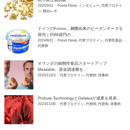
2025/3/11
Foovo Deep
,
インタビュー
,
代替プロテイ
ン
,
独自レポ
ドイツのFormo、麹菌由来のビーガンチーズを
発売｜約86億円の…
2024/9/11
Foovo Deep
,
代替プロテイン
,
代替乳製品・
代替卵
オランダの細胞性食品スタートアップ
Meatable、資金調達難を…
2025/12/23
代替プロテイン
,
代替肉
,
培養肉
Profuse TechnologyとGelatexが成果を発表…
2023/11/30
代替プロテイン
,
代替肉
,
代替魚
,
培養肉