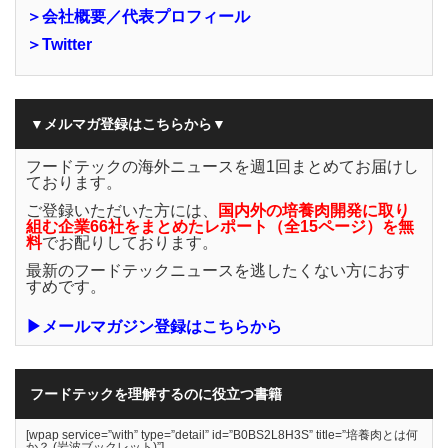
＞会社概要／代表プロフィール
＞Twitter
▼メルマガ登録はこちらから▼
フードテックの海外ニュースを週1回まとめてお届けし
ております。
ご登録いただいた方には、
国内外の培養肉開発に取り
組む企業66社をまとめたレポート（全15ページ）を無
料
でお配りしております。
最新のフードテックニュースを逃したくない方におす
すめです。
▶メールマガジン登録はこちらから
フードテックを理解するのに役立つ書籍
[wpap service=”with” type=”detail” id=”B0BS2L8H3S” title=”培養肉とは何
か？ (岩波ブックレット)”]