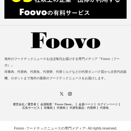
海外のフードテックニュースをほぼ毎日お届けする専門メディア『Foovo（フー
ボ）』
培養肉、代替肉、代替魚、代替卵、代替ミルクなどの代替タンパク質から次世代自販
機、ロボットまで海外の最新のフードテックニュースをお届けします。
X
Instagram
運営会社／運営者
会員制度「Foovo Deep」
会員ページ
ログインページ
広告サービス
培養肉
代替肉
代替乳製品・代替卵
代替魚
Foovo -フードテックニュースの専門メディア-
All rights reserved.