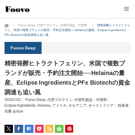
ホーム
Foovo Deep
,
代替プロテイン
,
代替乳製品・代替卵
精密発酵ヒトラクトフェ
リン、米国で複数ブランドが販売・予約注文開始──Helainaの量産、Eclipse Ingredientsと
PFx Biotechの資金調達も追い風
Foovo Deep
精密発酵ヒトラクトフェリン、米国で複数ブ
ランドが販売・予約注文開始──Helainaの量
産、Eclipse IngredientsとPFx Biotechの資金
調達も追い風
2025/7/22
Foovo Deep
,
代替プロテイン
,
代替乳製品・代替卵
Eclipse Ingredients
,
Helaina
,
アメリカ
,
オセアニア
,
オーストラリア
投稿者:
佐藤 あゆみ