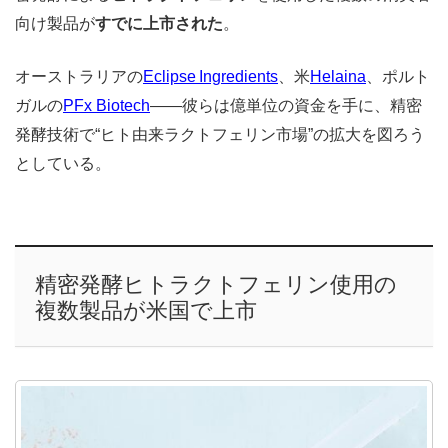
向け製品が
すでに上市された
。
オーストラリアの
Eclipse Ingredients
、米
Helaina
、ポルト
ガルの
PFx Biotech
――彼らは億単位の資金を手に、精密
発酵技術で“ヒト由来ラクトフェリン市場”の拡大を図ろう
としている。
精密発酵ヒトラクトフェリン使用の
複数製品が米国で上市