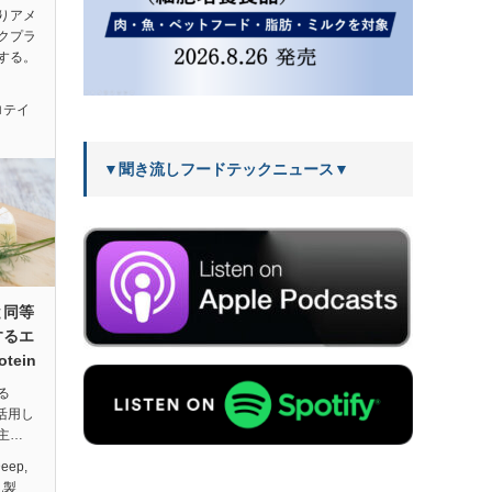
りアメ
クプラ
する。
ロテイ
▼聞き流しフードテックニュース▼
と同等
するエ
tein
る
を活用し
主…
Deep
,
乳製