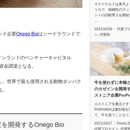
マクドナルドは来月よ
リカで、植物性のマッ
ントの試験導入を開始
…
2021/10/18
代替プ
ンド企業
Onego Bio
はシードラウンドで
ン
,
代替肉
ィンランドのベンチャーキャピタル
初の資金調達となる。
し、世界で最も使用される動物タンパク
牛を使わずに本物
のカゼインを開発
る。
ストニア企業ProPro
エストニアを拠点とす
ProProteinは微生物
て、牛を使うことなく
発するOnego Bio
2021/10/17
Foovo 
代替プロテイン
,
代替