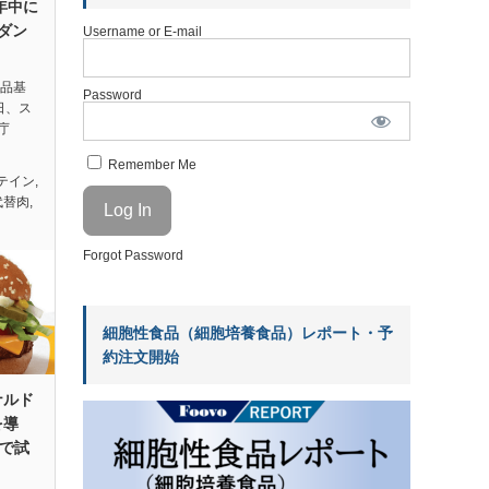
年中に
ダン
Username or E-mail
食品基
Password
日、ス
庁
Remember Me
テイン
,
代替肉
,
Forgot Password
細胞性食品（細胞培養食品）レポート・予
約注文開始
ナルド
を導
舗で試