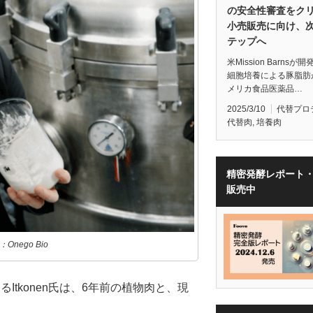
の安全性審査をク
小売販売に向け、
テップへ
米Mission Barnsが
細胞培養による豚脂肪
メリカ食品医薬品…
2025/3/10
代替プロ
代替肉
,
培養肉
精密発酵レポート
販売中
：Onego Bio
Itkonen氏は、6年前の植物肉と、現