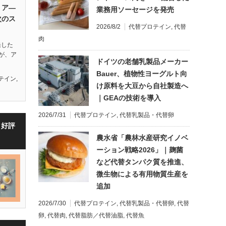
リア—
業務用ソーセージを発売
次のス
2026/8/2
代替プロテイン
,
代替
肉
開発した
が、ア
ドイツの老舗乳製品メーカー
Bauer、植物性ヨーグルト向
テイン
,
け原料を大豆から自社製造へ
｜GEAの技術を導入
2026/7/31
代替プロテイン
,
代替乳製品・代替卵
・好評
農水省「農林水産研究イノベ
ーション戦略2026」｜麹菌
など代替タンパク質を推進、
微生物による有用物質生産を
追加
2026/7/30
代替プロテイン
,
代替乳製品・代替卵
,
代替
卵
,
代替肉
,
代替脂肪／代替油脂
,
代替魚