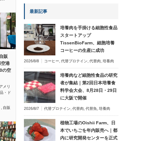
最新記事
培養肉を手掛ける細胞性食品
スタートアップ
TissenBioFarm、細胞培養
コーヒーの生産に成功
ザ自販
2026/8/8
コーヒー
,
代替プロテイン
,
代替肉
,
培養肉
際空港
0の空
培養肉など細胞性食品の研究
者が集結｜第2回日本培養食
アメリ
料学会大会、8月28日・29日
、食品・ド
に大阪で開催
ト
,
自販
2026/8/7
代替プロテイン
,
代替肉
,
代替魚
,
培養肉
植物工場のOishii Farm、日
本でいちごを年内販売へ｜都
内に研究開発センターを正式