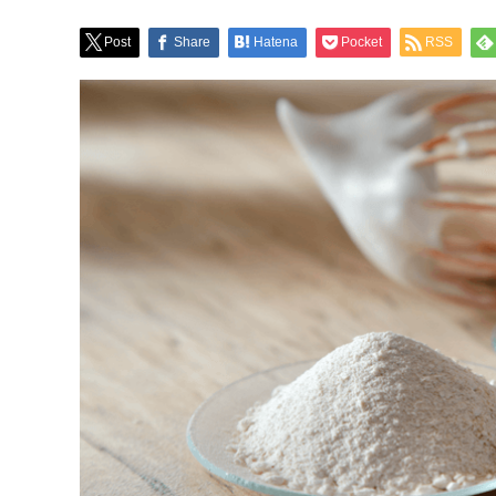
Post
Share
Hatena
Pocket
RSS