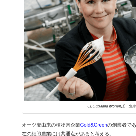
CEOのMaija Itkonen氏 出典
オーツ麦由来の植物肉企業
Gold&Green
の創業者である
在の細胞農業には共通点があると考える。