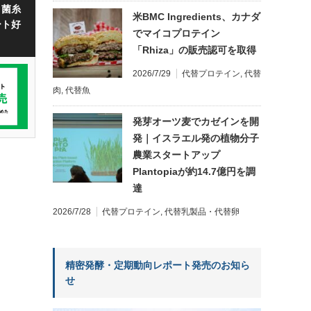
・菌糸
米BMC Ingredients、カナダ
ート好
でマイコプロテイン
「Rhiza」の販売認可を取得
2026/7/29
代替プロテイン
,
代替
肉
,
代替魚
発芽オーツ麦でカゼインを開
発｜イスラエル発の植物分子
農業スタートアップ
Plantopiaが約14.7億円を調
達
2026/7/28
代替プロテイン
,
代替乳製品・代替卵
精密発酵・定期動向レポート発売のお知ら
せ