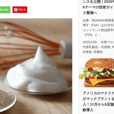
ンスを公開｜2026
6テーマの技術ガイ
feedly
Pin it
ス整備へ
出典：BlueNalu英国
準庁（FSA）は12月5
コットランド食品基準
（FSS）と…
2025/12/9
代替プロ
代替乳製品・代替卵
,
代替魚
,
培養肉
アメリカのマクド
がマックプラント
入！11月から8店
験導入