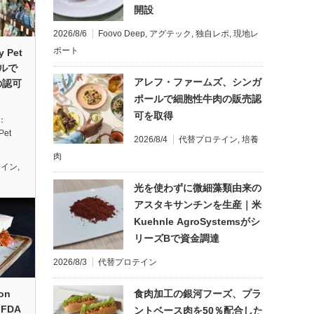
開設
2026/8/6
Foovo Deep
,
アグテック
,
独自レポ
,
現地レ
ポート
y Pet
ールで
アレフ・ファームズ、シンガ
の認可
ポールで細胞性牛肉の販売認
可を取得
典：
Pet
2026/8/4
代替プロテイン
,
培養
肉
テイン
,
光を使わずに微細藻類由来の
アスタキサンチンを生産｜米
Kuehnle AgroSystemsがシ
リーズBで資金調達
2026/8/3
代替プロテイン
食肉加工の銀河フーズ、プラ
on
FDA
ントベース肉を50％配合した