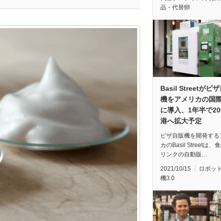
品・代替卵
Basil Streetがピ
機をアメリカの国
に導入、1年半で20
港へ拡大予定
ピザ自販機を開発する
カのBasil Streetは
リンクの自動販…
2021/10/15
ロボッ
機3.0