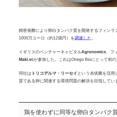
精密発酵により卵白タンパク質を開発するフィンラ
1000万ユーロ（約12億円）を
調達した
。
イギリスのベンチャーキャピタル
Agronomics
、フ
Maki.vc
が参加した。
これはOnego Bioにとって
同社は
トリコデルマ・リーセイ
という糸状菌を活用
質である卵に関連する環境問題の解決を目指してい
鶏を使わずに同等な卵白タンパク質を開