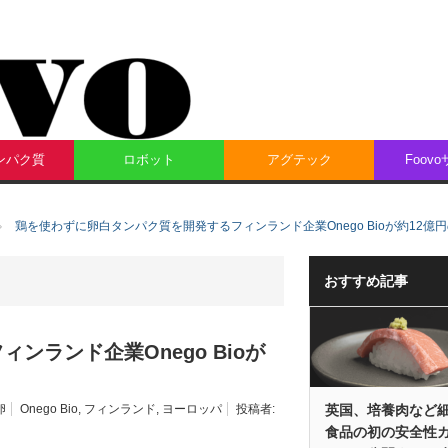
ンパク質
ロボット
アグテック
Foov
鶏を使わずに卵白タンパク質を開発するフィンランド企業Onego Bioが約12億
おすすめ記事
ランド企業Onego Bioが
英国、培養肉など
卵
Onego Bio
,
フィンランド
,
ヨーロッパ
投稿者:
食品の初の安全性