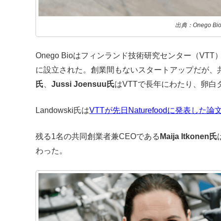
出典：Onego Bi
Onego Bioはフィンランド技術研究センター（VT
に設立された。創業間もないスタートアップだが、
氏
、
Jussi Joensuu氏
はVTTで長年にわたり、卵
Landowski氏は
VTTが先日Naturefoodに発表した論
残る1名の共同創業者兼CEOである
Maija Itkonen氏
わった。