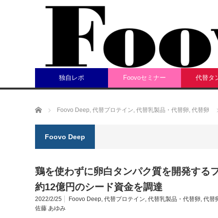
独自レポ
Foovoセミナー
代替タ
ホーム
Foovo Deep
,
代替プロテイン
,
代替乳製品・代替卵
,
代替卵
Foovo Deep
鶏を使わずに卵白タンパク質を開発するフィン
約12億円のシード資金を調達
2022/2/25
Foovo Deep
,
代替プロテイン
,
代替乳製品・代替卵
,
代替
佐藤 あゆみ