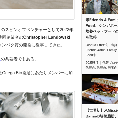
o
米Friends & Famil
Food、シンガポ
T）のスピンオフベンチャーとして2022年
培養ペットフード
共同創業者の
Christopher Landowski
を取得
白タンパク質の開発に従事してきた。
Joshua Errett氏 出
Friends &amp; Family 
Food米…
文
の共著者でもある。
2025/8/4
代替プロ
代替肉
,
代替魚
,
培養肉
はOnego Bio発足にあたりメンバーに加
【世界初】米Missi
Barnsの培養脂肪、