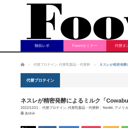
独自レポ
Foovoセミナー
代替タ
ホーム
代替プロテイン
,
代替乳製品・代替卵
ネスレが精密発酵に
代替プロテイン
ネスレが精密発酵によるミルク「Cowab
2022/12/21
代替プロテイン
,
代替乳製品・代替卵
Nestlé
,
アメリ
藤 あゆみ