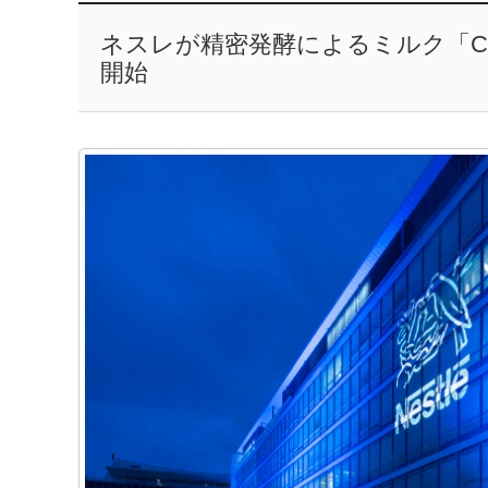
ネスレが精密発酵によるミルク「Cow
開始