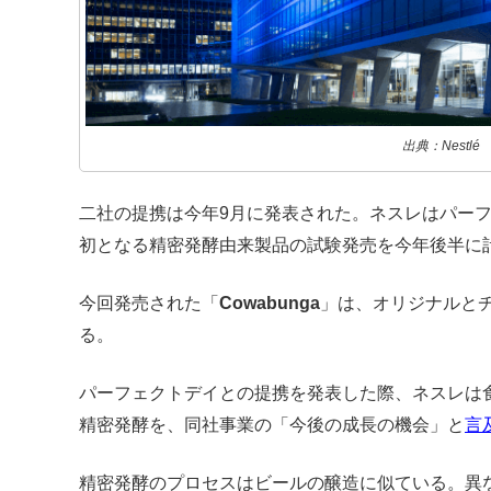
出典：Nestlé
二社の提携は今年9月に発表された。ネスレはパー
初となる精密発酵由来製品の試験発売を今年後半に
今回発売された「
Cowabunga
」は、オリジナルと
る。
パーフェクトデイとの提携を発表した際、ネスレは
精密発酵を、同社事業の「今後の成長の機会」と
言
精密発酵のプロセスはビールの醸造に似ている。異