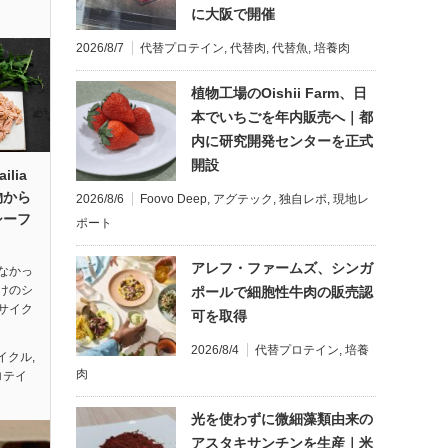
に大阪で開催
2026/8/7
代替プロテイン
,
代替肉
,
代替魚
,
培養肉
植物工場のOishii Farm、日
本でいちごを年内販売へ｜都
内に研究開発センターを正式
開設
lia
物から
2026/8/6
Foovo Deep
,
アグテック
,
独自レポ
,
現地レ
シーフ
ポート
アレフ・ファームズ、シンガ
なかっ
けのシ
ポールで細胞性牛肉の販売認
サイク
可を取得
2026/8/4
代替プロテイン
,
培養
イクル
,
肉
ロテイ
光を使わずに微細藻類由来の
アスタキサンチンを生産｜米