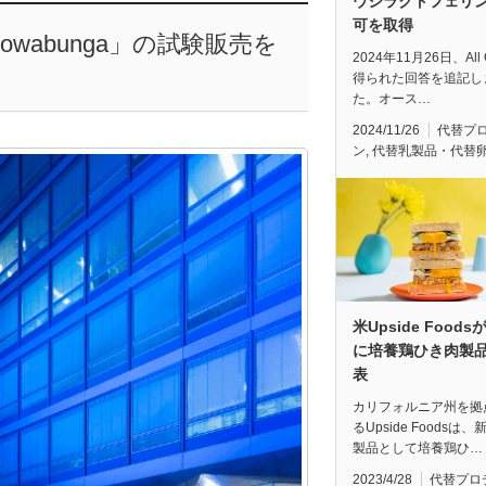
ウシラクトフェリ
可を取得
abunga」の試験販売を
2024年11月26日、All
得られた回答を追記し
た。オース…
2024/11/26
代替プ
ン
,
代替乳製品・代替
米Upside Food
に培養鶏ひき肉製
表
カリフォルニア州を拠
るUpside Foodsは
製品として培養鶏ひ…
2023/4/28
代替プロ