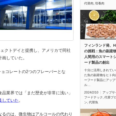
代替肉
,
培養肉
フィンランド発、Hai
フェクトデイと提携し、アメリカで同社
の挑戦：魚の副産
人間用のスマート
計画していた。
ード製品の創出
十分に活用しきれてい
チョコレートの2つのフレーバーとな
た魚の副産物をヒト向
ーフード製品にアップ
ル…
2024/2/10
アップサ
食品業界では「まだ歴史が非常に浅い」
フードテック
,
代替プ
及していた
。
ン
,
代替魚
なるのは、微生物はアルコールの代わり