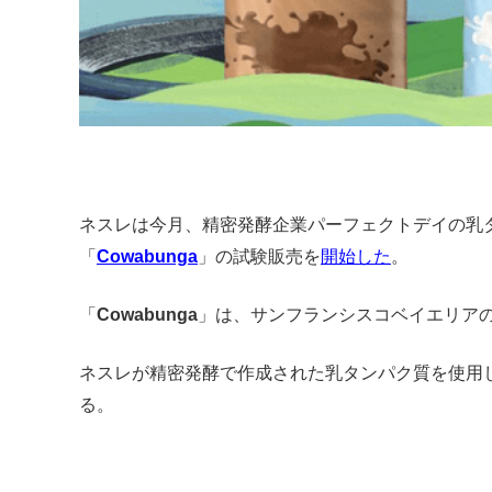
ネスレは今月、精密発酵企業パーフェクトデイの乳
「
Cowabunga
」の試験販売を
開始した
。
「
Cowabunga
」は、サンフランシスコベイエリア
ネスレが精密発酵で作成された乳タンパク質を使用
る。