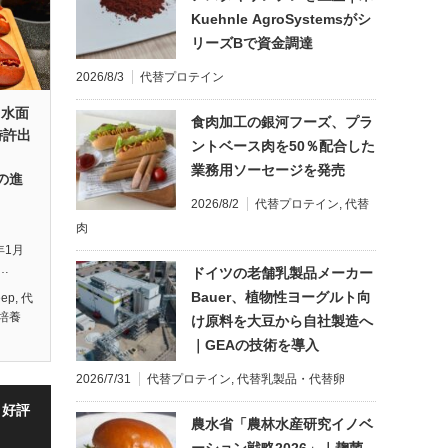
Kuehnle AgroSystemsがシ
リーズBで資金調達
2026/8/3
代替プロテイン
s、水面
食肉加工の銀河フーズ、プラ
特許出
ントベース肉を50％配合した
業務用ソーセージを発売
後の進
2026/8/2
代替プロテイン
,
代替
肉
2年1月
…
ドイツの老舗乳製品メーカー
Bauer、植物性ヨーグルト向
eep
,
代
培養
け原料を大豆から自社製造へ
｜GEAの技術を導入
2026/7/31
代替プロテイン
,
代替乳製品・代替卵
・好評
農水省「農林水産研究イノベ
ーション戦略2026」｜麹菌