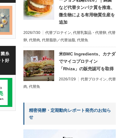
など代替タンパク質を推進、
微生物による有用物質生産を
追加
2026/7/30
代替プロテイン
,
代替乳製品・代替卵
,
代替
卵
,
代替肉
,
代替脂肪／代替油脂
,
代替魚
・菌糸
米BMC Ingredients、カナダ
ート好
でマイコプロテイン
「Rhiza」の販売認可を取得
2026/7/29
代替プロテイン
,
代替
肉
,
代替魚
精密発酵・定期動向レポート発売のお知ら
せ