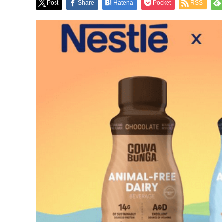
Post
Share
Hatena
Pocket
RSS