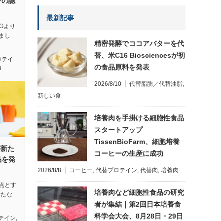
ンの認
最新記事
 Gより
まし
精密発酵でココアバターを代
替、米C16 Biosciencesが初
ロテイ
の食品原料を発表
卵
2026/8/10
代替脂肪／代替油脂
,
新しい食
培養肉を手掛ける細胞性食品
スタートアップ
TissenBioFarm、細胞培養
sが新た
コーヒーの生産に成功
品を発
2026/8/8
コーヒー
,
代替プロテイン
,
代替肉
,
培養肉
点とす
培養肉など細胞性食品の研究
、新たな
者が集結｜第2回日本培養食
料学会大会、8月28日・29日
テイン
,