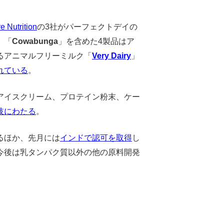
ve Nutrition
の3社がパーフェクトデイの
。「
Cowabunga
」を含めた4製品はア
るアニマルフリーミルク「
Very Dairy
」
れている
。
アイスクリーム、プロテイン粉末、ケー
岐にわたる
。
るほか、先月には
インドで認可を取得
し
今後は乳タンパク質以外の他の原料開発