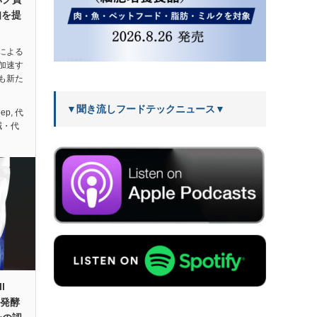
知を提
による
加速す
も新た
▼聞き流しフードテックニュース▼
eep
,
代
減・代
l
密発酵