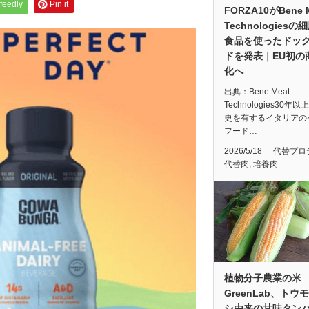
feedly
Pin it
FORZA10がBene 
Technologiesの
食品を使ったドッ
ドを発表｜EU初の
化へ
出典：Bene Meat
Technologies30年
史を有するイタリアの
フード…
2026/5/18
代替プロ
代替肉
,
培養肉
植物分子農業の米
GreenLab、トウ
シ由来の甘味タン