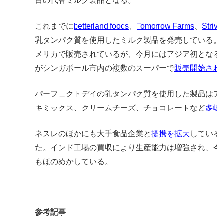
目の代替ミルク製品となる。
これまでに
betterland foods
、
Tomorrow Farms
、
Stri
乳タンパク質を使用したミルク製品を発売している
メリカで販売されているが、今月にはアジア初とな
がシンガポール市内の複数のスーパーで
販売開始さ
パーフェクトデイの乳タンパク質を使用した製品は
キミックス、クリームチーズ、チョコレートなど
多
ネスレのほかにも大手食品企業と
提携を拡大
してい
た。インド工場の買収により生産能力は増強され、
もほのめかしている。
参考記事