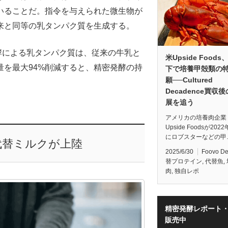
いることだ。指令を与えられた微生物が
来と同等の乳タンパク質を生成する。
酵による乳タンパク質は、従来の牛乳と
米Upside Food
量を最大94%削減すると、精密発酵の持
下で培養甲殻類の
願──Cultured
Decadence買収
展を追う
アメリカの培養肉企業
Upside Foodsが202
にロブスターなどの甲
代替ミルクが上陸
2025/6/30
Foovo D
替プロテイン
,
代替魚
,
肉
,
独自レポ
精密発酵レポート
販売中