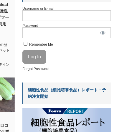
Meat
Username or E-mail
細胞性
グフー
商用
Password
Remember Me
以上の歴
ペット
テイン
,
Forgot Password
細胞性食品（細胞培養食品）レポート・予
約注文開始
モロコ
パク質