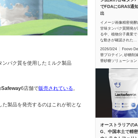
でFDAにGRAS通
出
イメージ画像精密発酵
甘味タンパク質開発が
る中、植物分子農業で
な動きが確認された…
2026/3/24
Foovo D
替プロテイン
,
砂糖削
替砂糖ソリューション
タンパク質を使用したミルク製品
の
Safeway
6店舗で
販売されている
。
した製品を発売するのはこれが初とな
オーストラリアのAl
G、中国本土で精