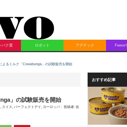
ンパク質
ロボット
アグテック
Foov
よるミルク「Cowabunga」の試験販売を開始
おすすめ記事
unga」の試験販売を開始
カ
,
スイス
,
パーフェクトデイ
,
ヨーロッパ
投稿者:
佐