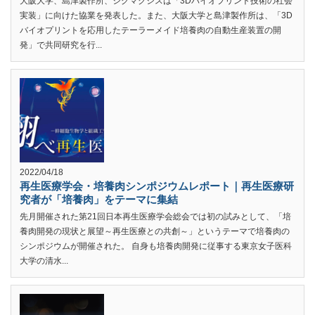
大阪大学、島津製作所、シグマクシスは「3Dバイオプリント技術の社会
実装」に向けた協業を発表した。また、大阪大学と島津製作所は、「3D
バイオプリントを応用したテーラーメイド培養肉の自動生産装置の開
発」で共同研究を行...
2022/04/18
再生医療学会・培養肉シンポジウムレポート｜再生医療研
究者が「培養肉」をテーマに集結
先月開催された第21回日本再生医療学会総会では初の試みとして、「培
養肉開発の現状と展望～再生医療との共創～」というテーマで培養肉の
シンポジウムが開催された。 自身も培養肉開発に従事する東京女子医科
大学の清水...