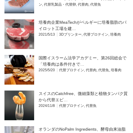
ン
,
代替乳製品・代替卵
,
代替肉
,
代替魚
培養肉企業MeaTechがベルギーに培養脂肪のパ
イロット工場を建…
2021/5/13
3Dプリンター
,
代替プロテイン
,
培養肉
国際イスラーム法学アカデミー、第26回総会で
「培養肉は条件付きで…
2025/5/20
代替プロテイン
,
代替肉
,
代替魚
,
培養肉
スイスのCatchfree、微細藻類と植物タンパク質
から代替エビ…
2024/11/8
代替プロテイン
,
代替魚
オランダのNoPalm Ingredients、酵母由来油脂