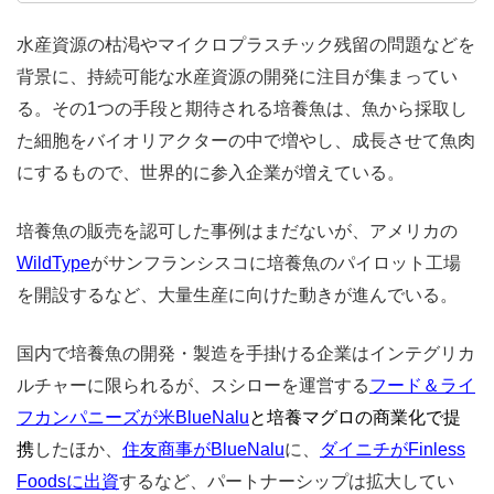
水産資源の枯渇やマイクロプラスチック残留の問題などを
背景に、持続可能な水産資源の開発に注目が集まってい
る。その1つの手段と期待される培養魚は、魚から採取し
た細胞をバイオリアクターの中で増やし、成長させて魚肉
にするもので、世界的に参入企業が増えている。
培養魚の販売を認可した事例はまだないが、アメリカの
WildType
がサンフランシスコに培養魚のパイロット工場
を開設するなど、大量生産に向けた動きが進んでいる。
国内で培養魚の開発・製造を手掛ける企業はインテグリカ
ルチャーに限られるが、スシローを運営する
フード＆ライ
フカンパニーズが米BlueNalu
と培養マグロの商業化で提
携
したほか、
住友商事がBlueNalu
に、
ダイニチがFinless
Foodsに出資
するなど、パートナーシップは拡大してい