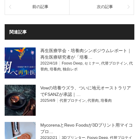
前の記事
次の記事
関連記事
再生医療学会・培養肉シンポジウムレポート｜
再生医療研究者が「培養…
2022/4/18
Foovo Deep
,
セミナー
,
代替プロテイン
,
代
替肉
,
培養肉
,
独自レポ
Vowの培養ウズラ、ついに地元オーストラリア
でFSANZが承認｜…
2025/4/9
代替プロテイン
,
代替肉
,
培養肉
MycorenaとRevo Foodsが3Dプリント用マイコ
プロ…
2023/2/21
3Dプリンター
,
Foovo Deep
,
代替プロテイ