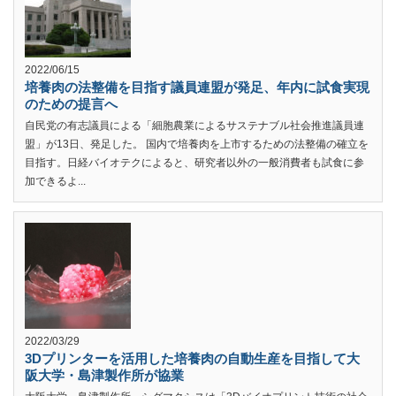
2022/06/15
培養肉の法整備を目指す議員連盟が発足、年内に試食実現
のための提言へ
自民党の有志議員による「細胞農業によるサステナブル社会推進議員連
盟」が13日、発足した。 国内で培養肉を上市するための法整備の確立を
目指す。日経バイオテクによると、研究者以外の一般消費者も試食に参
加できるよ...
2022/03/29
3Dプリンターを活用した培養肉の自動生産を目指して大
阪大学・島津製作所が協業