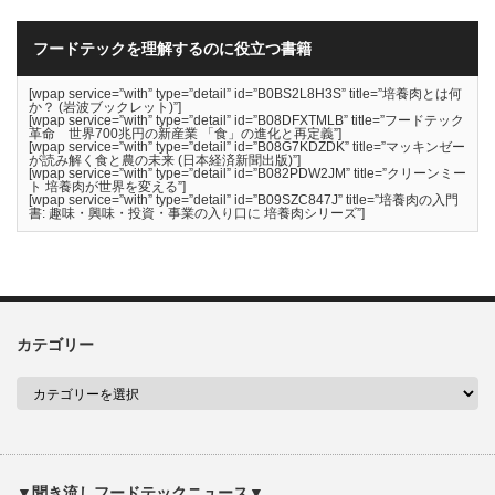
フードテックを理解するのに役立つ書籍
[wpap service=”with” type=”detail” id=”B0BS2L8H3S” title=”培養肉とは何
か？ (岩波ブックレット)”]
[wpap service=”with” type=”detail” id=”B08DFXTMLB” title=”フードテック
革命 世界700兆円の新産業 「食」の進化と再定義”]
[wpap service=”with” type=”detail” id=”B08G7KDZDK” title=”マッキンゼー
が読み解く食と農の未来 (日本経済新聞出版)”]
[wpap service=”with” type=”detail” id=”B082PDW2JM” title=”クリーンミー
ト 培養肉が世界を変える”]
[wpap service=”with” type=”detail” id=”B09SZC847J” title=”培養肉の入門
書: 趣味・興味・投資・事業の入り口に 培養肉シリーズ”]
カテゴリー
▼聞き流しフードテックニュース▼