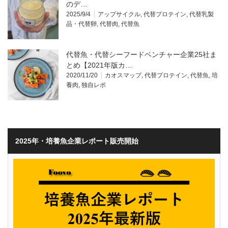
のデ…
2025/9/4
アップサイクル
,
代替プロテイン
,
代替乳製
品・代替卵
,
代替肉
,
代替魚
代替魚・代替シーフードベンチャー企業25社ま
とめ【2021年版カ…
2020/11/20
カオスマップ
,
代替プロテイン
,
代替魚
,
培
養肉
,
独自レポ
2025年・培養魚企業レポート販売開始