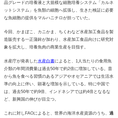
品グレードの培養液と大規模な細胞培養システム「カルネ
ットシステム」を魚類の細胞へ拡張し、生きた検証に必要
な魚細胞の提供をマルハニチロが担っていた。
今回、かまぼこ、カニかま、ちくわなど水産加工食品を製
造販売する一正蒲鉾が加わり、水産加工食品向けに研究対
象を拡大し、培養魚肉の商業生産を目指す。
水産庁が発表した
水産白書
によると、1人当たりの食用魚
介類の年間消費量は過去50年で約2倍に増加している。昔
から魚を食べる習慣のあるアジアやオセアニアでは生活水
準の向上に伴い、顕著な増加を示している。特に中国で
は、過去50年で約9倍、インドネシアでは約4倍となるな
ど、新興国の伸びが目立つ。
これに対しFAOによると、世界の海洋水産資源のうち、
過