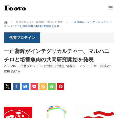
ホーム
代替プロテイン
,
代替肉
,
代替魚
,
培養肉
一正蒲鉾がインテグリカルチャー、
マルハニチロと培養魚肉の共同研究開始を発表
代替プロテイン
一正蒲鉾がインテグリカルチャー、マルハニ
チロと培養魚肉の共同研究開始を発表
2022/9/7
代替プロテイン
,
代替肉
,
代替魚
,
培養肉
アジア
,
日本
投稿者:
佐藤 あゆみ