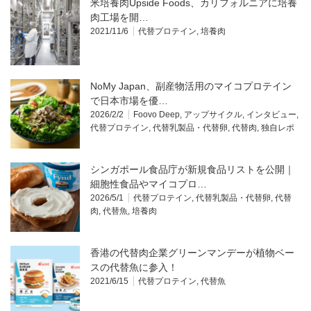
米培養肉Upside Foods、カリフォルニアに培養
肉工場を開…
2021/11/6
代替プロテイン
,
培養肉
NoMy Japan、副産物活用のマイコプロテイン
で日本市場を優…
2026/2/2
Foovo Deep
,
アップサイクル
,
インタビュー
,
代替プロテイン
,
代替乳製品・代替卵
,
代替肉
,
独自レポ
シンガポール食品庁が新規食品リストを公開｜
細胞性食品やマイコプロ…
2026/5/1
代替プロテイン
,
代替乳製品・代替卵
,
代替
肉
,
代替魚
,
培養肉
香港の代替肉企業グリーンマンデーが植物ベー
スの代替魚に参入！
2021/6/15
代替プロテイン
,
代替魚