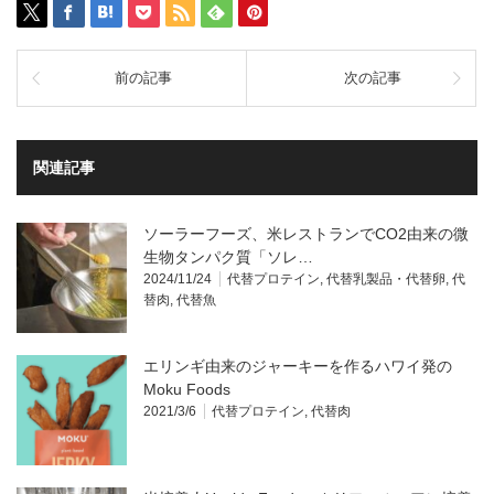
前の記事
次の記事
関連記事
ソーラーフーズ、米レストランでCO2由来の微
生物タンパク質「ソレ…
2024/11/24
代替プロテイン
,
代替乳製品・代替卵
,
代
替肉
,
代替魚
エリンギ由来のジャーキーを作るハワイ発の
Moku Foods
2021/3/6
代替プロテイン
,
代替肉