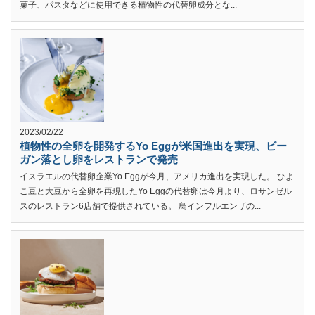
菓子、パスタなどに使用できる植物性の代替卵成分とな...
2023/02/22
植物性の全卵を開発するYo Eggが米国進出を実現、ビー
ガン落とし卵をレストランで発売
イスラエルの代替卵企業Yo Eggが今月、アメリカ進出を実現した。 ひよ
こ豆と大豆から全卵を再現したYo Eggの代替卵は今月より、ロサンゼル
スのレストラン6店舗で提供されている。 鳥インフルエンザの...