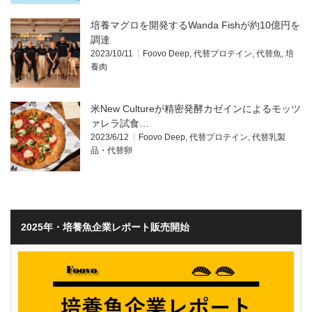
培養マグロを開発するWanda Fishが約10億円を
調達
2023/10/11
Foovo Deep
,
代替プロテイン
,
代替魚
,
培
養肉
米New Cultureが精密発酵カゼインによるモッツ
ァレラ試食…
2023/6/12
Foovo Deep
,
代替プロテイン
,
代替乳製
品・代替卵
2025年・培養魚企業レポート販売開始