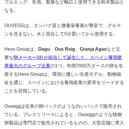
ブルエッグ、生地、製菓など幅広く使用できる粉末製品と
なる。
OUVEGGは、タンパク質と微量栄養素が豊富で、グルテ
ンを含まない。水と混合して5分置いてから使用する。
Hevo Groupは、
Dagu
、
Ous Roig
、
Granja Agas
など主
要な
卵メーカー3社が統合して誕生した、スペイン養鶏業
界最大のグループ企業
の1つ。年間7000万ダースの卵を生
産するHevo Groupは、環境に優しい生産モデル、動物福
祉を通じ、スペインにおける養鶏産業の変革をリードする
ことを目指している。
Ouveggは従来の卵パックのような白いパックで販売され
ている。プレスリリースによると、Ouveggのような植物
卵製品は専門店で販売されているものの、大型店舗に導入