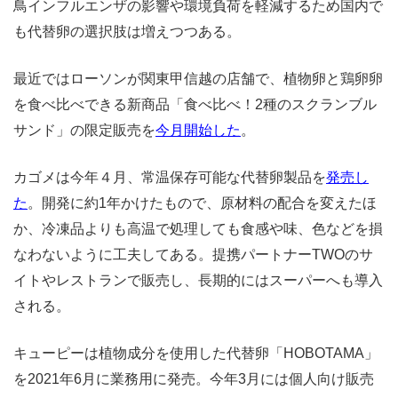
鳥インフルエンザの影響や環境負荷を軽減するため国内で
も代替卵の選択肢は増えつつある。
最近ではローソンが関東甲信越の店舗で、植物卵と鶏卵卵
を食べ比べできる新商品「食べ比べ！2種のスクランブル
サンド」の限定販売を
今月開始した
。
カゴメは今年４月、常温保存可能な代替卵製品を
発売し
た
。開発に約1年かけたもので、原材料の配合を変えたほ
か、冷凍品よりも高温で処理しても食感や味、色などを損
なわないように工夫してある。提携パートナーTWOのサ
イトやレストランで販売し、長期的にはスーパーへも導入
される。
キューピーは植物成分を使用した代替卵「HOBOTAMA」
を2021年6月に業務用に発売。今年3月には個人向け販売