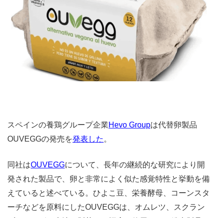
スペインの養鶏グループ企業
Hevo Group
は代替卵製品
OUVEGGの発売を
発表した
。
同社は
OUVEGG
について、長年の継続的な研究により開
発された製品で、卵と非常によく似た感覚特性と挙動を備
えていると述べている。ひよこ豆、栄養酵母、コーンスタ
ーチなどを原料にしたOUVEGGは、オムレツ、スクラン