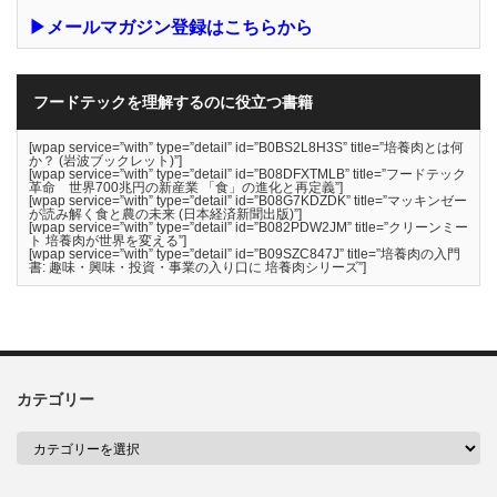
▶メールマガジン登録はこちらから
フードテックを理解するのに役立つ書籍
[wpap service=”with” type=”detail” id=”B0BS2L8H3S” title=”培養肉とは何
か？ (岩波ブックレット)”]
[wpap service=”with” type=”detail” id=”B08DFXTMLB” title=”フードテック
革命 世界700兆円の新産業 「食」の進化と再定義”]
[wpap service=”with” type=”detail” id=”B08G7KDZDK” title=”マッキンゼー
が読み解く食と農の未来 (日本経済新聞出版)”]
[wpap service=”with” type=”detail” id=”B082PDW2JM” title=”クリーンミー
ト 培養肉が世界を変える”]
[wpap service=”with” type=”detail” id=”B09SZC847J” title=”培養肉の入門
書: 趣味・興味・投資・事業の入り口に 培養肉シリーズ”]
カテゴリー