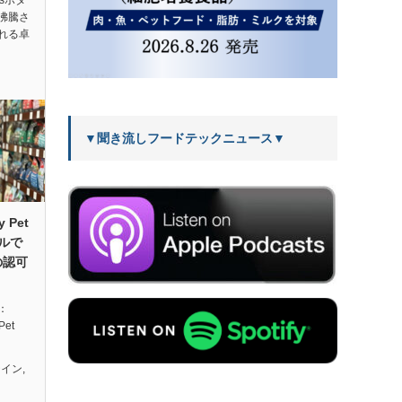
tsボタ
沸騰さ
れる卓
▼聞き流しフードテックニュース▼
y Pet
ールで
の認可
典：
Pet
テイン
,