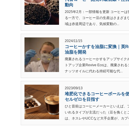
動向
2025年2月：一部情報を更新 コーヒ
る一方で、コーヒー豆の生産はさまざま
域は赤道周辺であり、気候変動の...
2024/11/15
コーヒーかすを油脂に変換｜英Rev
油脂を開発
廃棄されるコーヒーかすをアップサイク
トアップ企業Revive Ecoは、廃棄
ナッツオイルに代わる持続可能な代...
2023/09/13
堆肥化できるコーヒーボールを使う
セルゼロを目指す
ひと昔前はコーヒーメーカーといえば、
いれるタイプが主流だった（豆を挽くと
は、ネスレやUCCなど大手企業が、カプセル