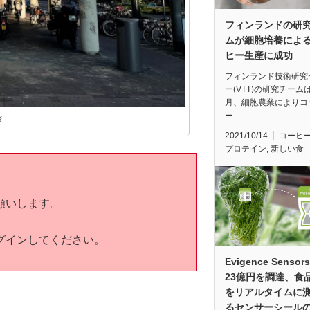
フィンランドの研
ムが細胞培養によ
ヒー生産に成功
フィンランド技術研究
ー(VTT)の研究チーム
月、細胞農業によりコ
ー…
影
2021/10/14
コーヒ
プロテイン
,
新しい食
願いします。
グインしてください。
Evigence Senso
23億円を調達、食
をリアルタイムに
るセンサーシール