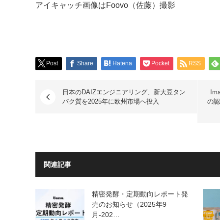
アイキャッチ画像はFoovo（佐藤）撮影
Post
Share
Hatena
Pocket
RSS
日本のDAIZエンジニアリング、新大豆タン
Im
パク質を2025年に欧州市場へ投入
の認
関連記事
精密発酵・定期動向レポート発
売のお知らせ（2025年9
月-202…