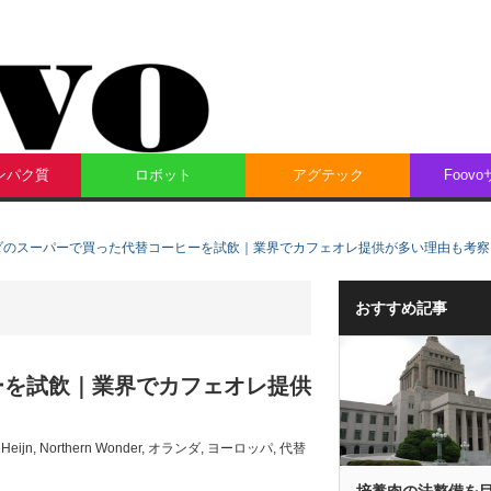
ンパク質
ロボット
アグテック
Foov
ダのスーパーで買った代替コーヒーを試飲｜業界でカフェオレ提供が多い理由も考察
おすすめ記事
ーを試飲｜業界でカフェオレ提供
 Heijn
,
Northern Wonder
,
オランダ
,
ヨーロッパ
,
代替
培養肉の法整備を