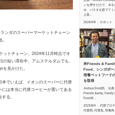
出典：Innovo Concep
ンを押すだけで、水を
せ、パスタを茹でてく
上装…
2026/4/9
ロボット
オランダのスーパーマーケットチェーン
いる。
マーケットチェーン。2024年11月時点でオ
日の短い滞在中、アムステルダムでも、
米Friends & Famil
ijnを見かけた。
Food、シンガポ
培養ペットフード
を取得
日本でいえば、イオンのスーパーに代替
Joshua Errett氏 出
ーには本当に代替コーヒーが置いてある
Friends &amp; Family 
告する。
Food米…
2025/8/4
代替プロ
代替肉
,
代替魚
,
培養肉