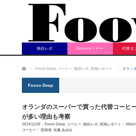
独自レポ
Foovoセミナー
代替タ
ホーム
Foovo Deep
,
コーヒー
,
独自レポ
,
現地レポート
オラン
Foovo Deep
オランダのスーパーで買った代替コーヒ
が多い理由も考察
2024/11/28
Foovo Deep
,
コーヒー
,
独自レポ
,
現地レポート
Albert
コーヒー
投稿者:
佐藤 あゆみ