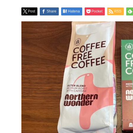
Post
Share
Hatena
Pocket
RSS