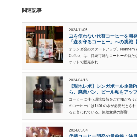
関連記事
2024/11/05
豆を使わない代替コーヒーを開発するオ
「森を守るコーヒー」への挑戦
オランダ発のスタートアップ、Northern W
Coffee」は、持続可能なコーヒーの
ケットで販売され...
2024/04/16
【現地レポ】シンガポール企業Pr
ら、廃棄パン、ビール粕をアッ
コーヒーに伴う環境負荷をご存知だろうか
のコーヒーには140Lの水が必要だとされ
ると言われている。気候変動の影響...
2024/05/04
代替コーヒー開発の最前線：注目