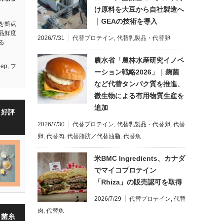
け原料を大豆から自社製造へ
｜GEAの技術を導入
を拠点
品鮮度
2026/7/31
代替プロテイン
,
代替乳製品・代替卵
る
農水省「農林水産研究イノベ
eep
,
フ
ーション戦略2026」｜麹菌
など代替タンパク質を推進、
微生物による有用物質生産を
追加
・好評
2026/7/30
代替プロテイン
,
代替乳製品・代替卵
,
代替
卵
,
代替肉
,
代替脂肪／代替油脂
,
代替魚
米BMC Ingredients、カナダ
でマイコプロテイン
「Rhiza」の販売認可を取得
2026/7/29
代替プロテイン
,
代替
肉
,
代替魚
・菌糸