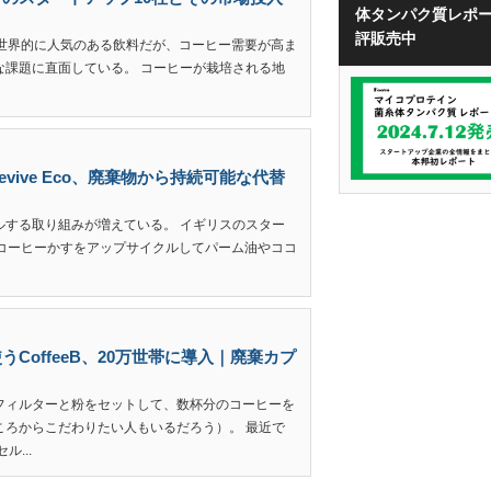
体タンパク質レポ
評販売中
ーは世界的に人気のある飲料だが、コーヒー需要が高ま
な課題に直面している。 コーヒーが栽培される地
ive Eco、廃棄物から持続可能な代替
ルする取り組みが増えている。 イギリスのスター
されるコーヒーかすをアップサイクルしてパーム油やココ
CoffeeB、20万世帯に導入｜廃棄カプ
フィルターと粉をセットして、数杯分のコーヒーを
ころからこだわりたい人もいるだろう）。 最近で
...