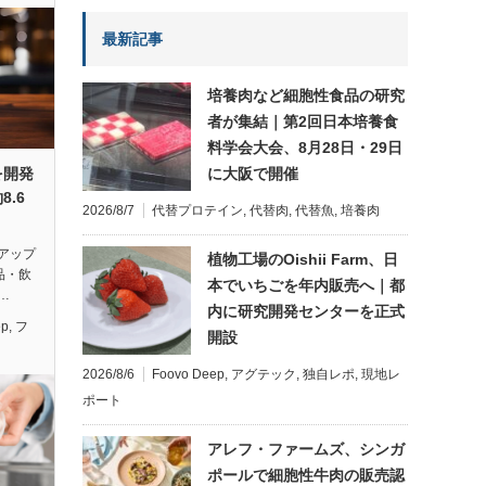
最新記事
培養肉など細胞性食品の研究
者が集結｜第2回日本培養食
料学会大会、8月28日・29日
に大阪で開催
を開発
8.6
2026/8/7
代替プロテイン
,
代替肉
,
代替魚
,
培養肉
アップ
植物工場のOishii Farm、日
食品・飲
本でいちごを年内販売へ｜都
…
内に研究開発センターを正式
ep
,
フ
開設
2026/8/6
Foovo Deep
,
アグテック
,
独自レポ
,
現地レ
ポート
アレフ・ファームズ、シンガ
ポールで細胞性牛肉の販売認