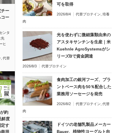
可を取得
究チー
2026/8/4
代替プロテイン
,
培養
るコー
肉
センタ
光を使わずに微細藻類由来の
は先
アスタキサンチンを生産｜米
ーヒ
Kuehnle AgroSystemsがシ
リーズBで資金調達
ー
,
代替
2026/8/3
代替プロテイン
食肉加工の銀河フーズ、プラ
ントベース肉を50％配合した
業務用ソーセージを発売
2026/8/2
代替プロテイン
,
代替
肉
rsが約
品鮮度
ドイツの老舗乳製品メーカー
測定す
Bauer、植物性ヨーグルト向
の商用