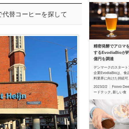
で代替コーヒーを探して
精密発酵でアロマ
するEvodiaBioが約
億円を調達
デンマークのスタート
企業EvodiaBioは、
料業界に向けた持続可
2023/2/2
Foovo De
ードテック
,
新しい食