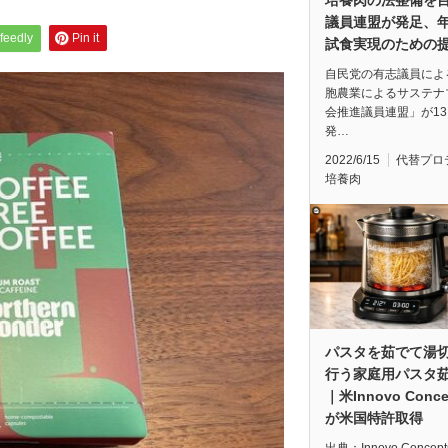
議員連盟が発足、
feedly
Pin it
試食実現のための
自民党の有志議員によ
胞農業によるサステナ
会推進議員連盟」が1
発…
2022/6/15
代替プロ
培養肉
パスタを茹でて湯
行う家庭用パスタ
｜米Innovo Conce
が米国特許取得