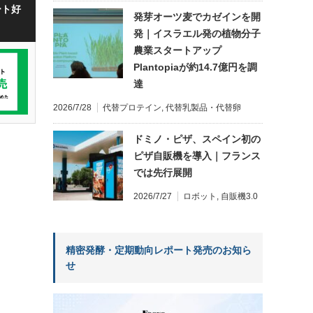
ート好
発芽オーツ麦でカゼインを開
発｜イスラエル発の植物分子
農業スタートアップ
Plantopiaが約14.7億円を調
達
2026/7/28
代替プロテイン
,
代替乳製品・代替卵
ドミノ・ピザ、スペイン初の
ピザ自販機を導入｜フランス
では先行展開
2026/7/27
ロボット
,
自販機3.0
精密発酵・定期動向レポート発売のお知ら
せ