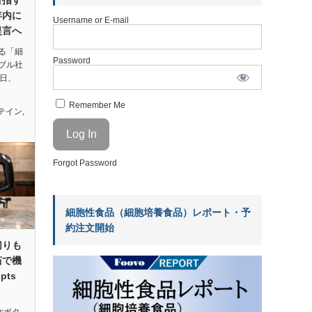
年内に
Username or E-mail
提言へ
る「細
Password
ブル社
3日、
Remember Me
テイン
,
Forgot Password
細胞性食品（細胞培養食品）レポート・予
約注文開始
切りも
茹で機
pts