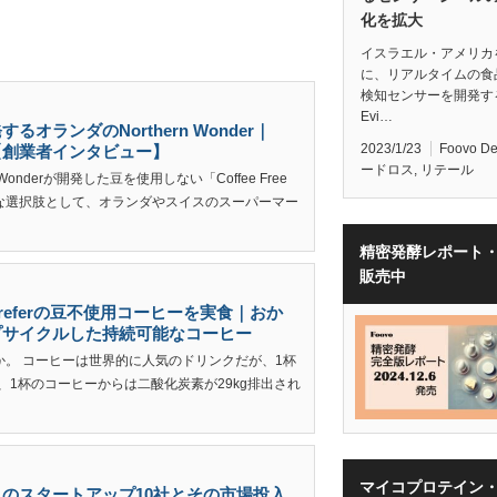
化を拡大
イスラエル・アメリカ
に、リアルタイムの食
検知センサーを開発す
Evi…
ランダのNorthern Wonder｜
2023/1/23
Foovo D
【創業者インタビュー】
ードロス
,
リテール
onderが開発した豆を使用しない「Coffee Free
新たな選択肢として、オランダやスイスのスーパーマー
精密発酵レポート
販売中
eferの豆不使用コーヒーを実食｜おか
プサイクルした持続可能なコーヒー
。 コーヒーは世界的に人気のドリンクだが、1杯
、1杯のコーヒーからは二酸化炭素が29kg排出され
マイコプロテイン
のスタートアップ10社とその市場投入