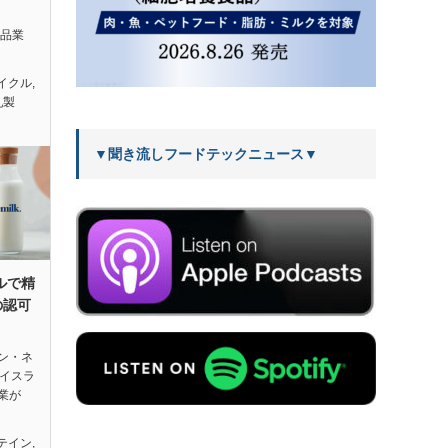
、食品業
イクル
,
乳製
▼聞き流しフードテックニュース▼
エルで精
の認可
ン・ネ
、イスラ
業が
テイン
,