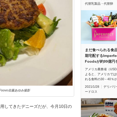
代替乳製品・代替卵
まだ食べられる食
期宅配するImperfe
Foodsが約99億
アメリカ農務省（USD
よると、アメリカでは
れる食料の30－40％
2021/1/28
デリバリ
／Foovo佐藤あゆみ撮影
ードロス
用してきたデニーズだが、今月10日の
。