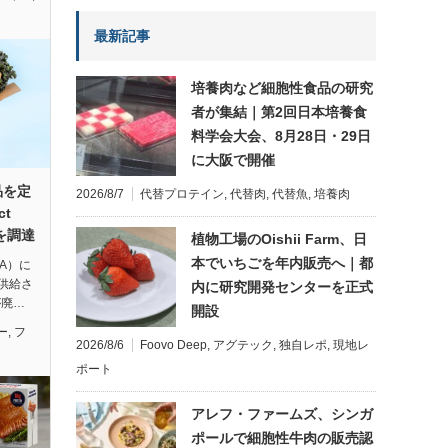
最新記事
培養肉など細胞性食品の研究
者が集結｜第2回日本培養食
料学会大会、8月28日・29日
に大阪で開催
品を定
2026/8/7
代替プロテイン
,
代替肉
,
代替魚
,
培養肉
ct
円を調達
植物工場のOishii Farm、日
本でいちごを年内販売へ｜都
A）に
供給さ
内に研究開発センターを正式
が廃…
開設
ー
,
フ
2026/8/6
Foovo Deep
,
アグテック
,
独自レポ
,
現地レ
ポート
アレフ・ファームズ、シンガ
ポールで細胞性牛肉の販売認