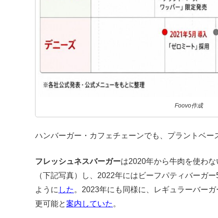
Foovo作成
ハンバーガー・カフェチェーンでも、プラントベー
フレッシュネスバーガー
は2020年から牛肉を使わ
（下記写真）し、2022年にはビーフパティバーガ
ように
した
。2023年にも同様に、レギュラーバー
更可能と
案内していた
。