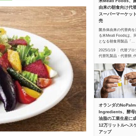
米Meati Foods
由来の朝食向け代
スーパーマーケッ
売
菌糸体由来の代替肉を
る米Meati Foodsは
となる朝食用製品「…
2025/1/19
代替プロ
代替乳製品・代替卵
,
オランダのNoPalm
Ingredients、酵
油脂の工業生産に
12万リットルへス
アップ