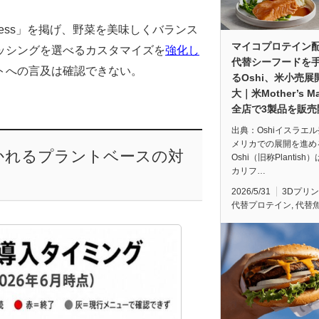
llness」を掲げ、野菜を美味しくバランス
マイコプロテイン
ッシングを選べるカスタマイズを
強化し
代替シーフードを
トへの言及は確認できない。
るOshi、米小売展
大｜米Mother’s Ma
全店で3製品を販売
出典：Oshiイスラエ
メリカでの展開を進め
かれるプラントベースの対
Oshi（旧称Plantish
カリフ…
2026/5/31
3Dプリ
代替プロテイン
,
代替