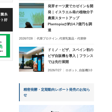
発芽オーツ麦でカゼインを開
発｜イスラエル発の植物分子
・菌糸
農業スタートアップ
ート好
Plantopiaが約14.7億円を調
達
2026/7/28
代替プロテイン
,
代替乳製品・代替卵
ドミノ・ピザ、スペイン初の
ピザ自販機を導入｜フランス
では先行展開
2026/7/27
ロボット
,
自販機3.0
精密発酵・定期動向レポート発売のお知ら
せ