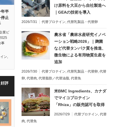
け原料を大豆から自社製造へ
今年半
｜GEAの技術を導入
を停止
2026/7/31
代替プロテイン
,
代替乳製品・代替卵
手
企業ビ
農水省「農林水産研究イノベ
025
ーション戦略2026」｜麹菌
の事
など代替タンパク質を推進、
微生物による有用物質生産を
テイン
,
追加
2026/7/30
代替プロテイン
,
代替乳製品・代替卵
,
代替
卵
,
代替肉
,
代替脂肪／代替油脂
,
代替魚
・好評
米BMC Ingredients、カナダ
でマイコプロテイン
「Rhiza」の販売認可を取得
2026/7/29
代替プロテイン
,
代替
肉
,
代替魚