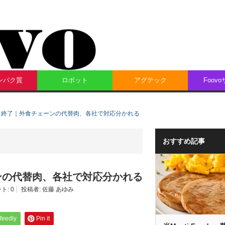
ンパク質
ロボット
アグテック
Foov
ト終了｜外食チェーンの代替肉、各社で対応分かれる
おすすめ記事
ンの代替肉、各社で対応分かれる
ト:
0
投稿者:
佐藤 あゆみ
feedly
Pin it