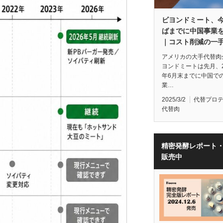
ビヨンドミート、
ばまでに中国事業
｜コスト削減の一
アメリカの大手代替肉
ヨンドミートは先月、2
年6月末までに中国で
業…
2025/3/2
代替プロ
代替肉
精密発酵レポート
販売中