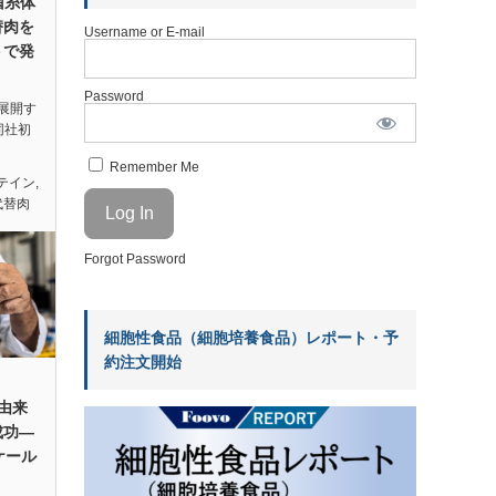
、菌糸体
替肉を
Username or E-mail
トで発
Password
展開す
、同社初
Remember Me
テイン
,
代替肉
Forgot Password
細胞性食品（細胞培養食品）レポート・予
約注文開始
母由来
成功—
ケール