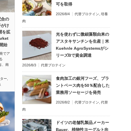
可を取得
2026/8/4
代替プロテイン
,
培養
配合の
肉
手がけ
開を拡
光を使わずに微細藻類由来の
rket
アスタキサンチンを生産｜米
開始
Kuehnle AgroSystemsがシ
ル発でア
リーズBで資金調達
る
）は、南
2026/8/3
代替プロテイン
食肉加工の銀河フーズ、プラ
ンター
,
魚
ントベース肉を50％配合した
業務用ソーセージを発売
2026/8/2
代替プロテイン
,
代替
肉
ドイツの老舗乳製品メーカー
Bauer、植物性ヨーグルト向