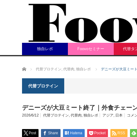
独自レポ
Foovoセミナー
代替タ
ホーム
代替プロテイン
,
代替肉
,
独自レポ
デニーズが大豆ミー
代替プロテイン
デニーズが大豆ミート終了｜外食チェー
2026/6/12
代替プロテイン
,
代替肉
,
独自レポ
アジア
,
日本
コメン
Post
Share
Hatena
Pocket
RSS