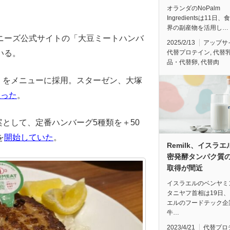
オランダのNoPalm
Ingredientsは11日
界の副産物を活用し…
ニーズ公式サイトの「大豆ミートハンバ
2025/2/13
アップサ
代替プロテイン
,
代替
いる。
品・代替卵
,
代替肉
ト」をメニューに採用。スターゼン、大塚
至った
。
案として、定番ハンバーグ5種類を＋50
を
開始していた
。
Remilk、イスラ
密発酵タンパク質
取得が間近
イスラエルのベンヤミ
タニヤフ首相は19日
エルのフードテック企
牛…
2023/4/21
代替プロ