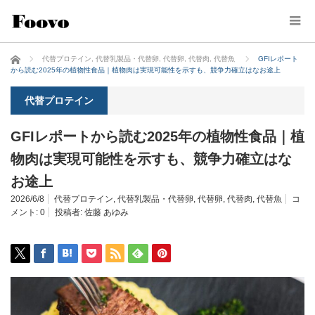
ホーム
代替プロテイン
,
代替乳製品・代替卵
,
代替卵
,
代替肉
,
代替魚
GFIレポート
から読む2025年の植物性食品｜植物肉は実現可能性を示すも、競争力確立はなお途上
代替プロテイン
GFIレポートから読む2025年の植物性食品｜植
物肉は実現可能性を示すも、競争力確立はな
お途上
2026/6/8
代替プロテイン
,
代替乳製品・代替卵
,
代替卵
,
代替肉
,
代替魚
コ
メント:
0
投稿者:
佐藤 あゆみ