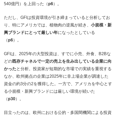
540億円）を上回った（
p6
）。
ただし、GFIは投資環境が引き締まっていると分析してお
り、特にアメリカでは、植物肉の逆風が続き、
小規模・新
興ブランドにとって厳しい年
になったとしている
（
p6
）。
GFIは、2025年の大型投資は、すでに小売、外食、B2Bな
どの
既存チャネルで一定の売上を生み出している企業に向
かった
と分析。投資家が短期的な市場での実績を重視する
なか、欧州拠点の企業は2025年に非上場企業が調達した
資金の約3分の2を獲得した。一方で、アメリカを中心とす
る小規模・新興ブランドには厳しい環境が続いた
（
p30
）。
目立ったのは、欧州における公的・多国間機関による投資