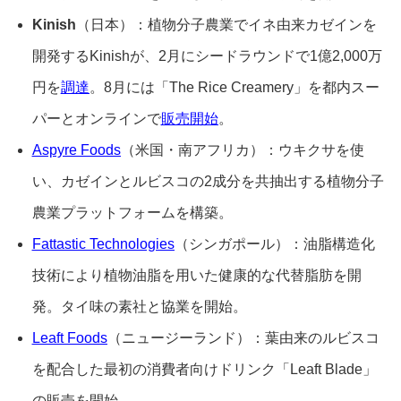
Kinish
（日本）：植物分子農業でイネ由来カゼインを
開発するKinishが、2月にシードラウンドで1億2,000万
円を
調達
。8月には「The Rice Creamery」を都内スー
パーとオンラインで
販売開始
。
Aspyre Foods
（米国・南アフリカ）：ウキクサを使
い、カゼインとルビスコの2成分を共抽出する植物分子
農業プラットフォームを構築。
Fattastic Technologies
（シンガポール）：油脂構造化
技術により植物油脂を用いた健康的な代替脂肪を開
発。タイ味の素社と協業を開始。
Leaft Foods
（ニュージーランド）：葉由来のルビスコ
を配合した最初の消費者向けドリンク「Leaft Blade」
の販売を開始。