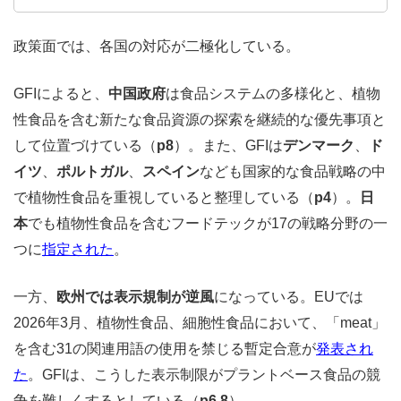
政策面では、各国の対応が二極化している。
GFIによると、
中国政府
は食品システムの多様化と、植物
性食品を含む新たな食品資源の探索を継続的な優先事項と
して位置づけている（
p8
）。また、GFIは
デンマーク
、
ド
イツ
、
ポルトガル
、
スペイン
なども国家的な食品戦略の中
で植物性食品を重視していると整理している（
p4
）。
日
本
でも植物性食品を含むフードテックが17の戦略分野の一
つに
指定された
。
一方、
欧州では表示規制が逆風
になっている。EUでは
2026年3月、植物性食品、細胞性食品において、「meat」
を含む31の関連用語の使用を禁じる暫定合意が
発表され
た
。GFIは、こうした表示制限がプラントベース食品の競
争を難しくするとしている（
p6,8
）。