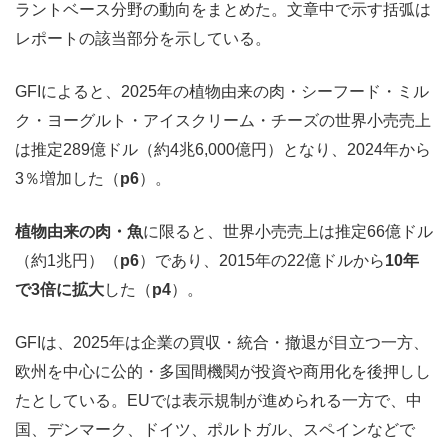
ラントベース分野の動向をまとめた。文章中で示す括弧は
レポートの該当部分を示している。
GFIによると、2025年の植物由来の肉・シーフード・ミル
ク・ヨーグルト・アイスクリーム・チーズの世界小売売上
は推定289億ドル（約4兆6,000億円）となり、2024年から
3％増加した（
p6
）。
植物由来の肉・魚
に限ると、世界小売売上は推定66億ドル
（約1兆円）（
p6
）であり、2015年の22億ドルから
10年
で3倍に拡大
した（
p4
）。
GFIは、2025年は企業の買収・統合・撤退が目立つ一方、
欧州を中心に公的・多国間機関が投資や商用化を後押しし
たとしている。EUでは表示規制が進められる一方で、中
国、デンマーク、ドイツ、ポルトガル、スペインなどで