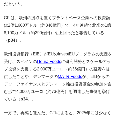
だという。
GFIは、欧州の拠点を置くプラントベース企業への投資額
は2億1,600万ドル（約346億円）で、4年連続で北米の1億
8,100万ドル（約290億円）を上回ったと報告している
（
p34
）。
欧州投資銀行（EIB）がEUのInvestEUプログラムの支援を
受け、スペインの
Heura Foods
に研究開発とスケールアッ
プ投資を支援する2,000万ユーロ（約36億円）の融資を提
供したことや、デンマークの
MATR Foods
が、EIBからの
デットファイナンスとデンマーク輸出投資基金の参加を含
む形で4,000万ユーロ（約73億円）を調達した事例を挙げ
ている（
p34
）。
一方で、再編も進んだ。GFIによると、2025年には少なく