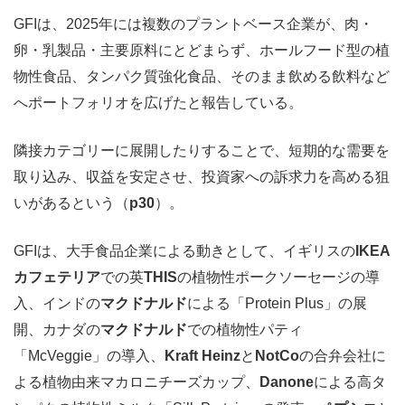
GFIは、2025年には複数のプラントベース企業が、肉・
卵・乳製品・主要原料にとどまらず、ホールフード型の植
物性食品、タンパク質強化食品、そのまま飲める飲料など
へポートフォリオを広げたと報告している。
隣接カテゴリーに展開したりすることで、短期的な需要を
取り込み、収益を安定させ、投資家への訴求力を高める狙
いがあるという（
p30
）。
GFIは、大手食品企業による動きとして、イギリスの
IKEA
カフェテリア
での英
THIS
の植物性ポークソーセージの導
入、インドの
マクドナルド
による「Protein Plus」の展
開、カナダの
マクドナルド
での植物性パティ
「McVeggie」の導入、
Kraft Heinz
と
NotCo
の合弁会社に
よる植物由来マカロニチーズカップ、
Danone
による高タ