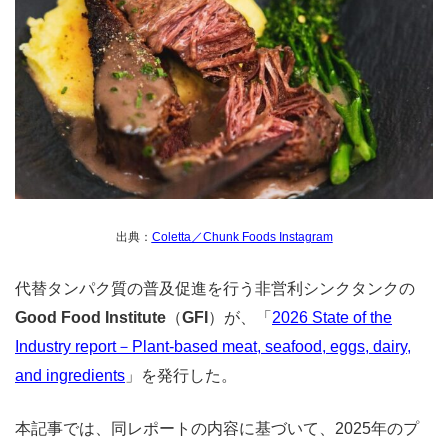
出典：
Coletta／Chunk Foods Instagram
代替タンパク質の普及促進を行う非営利シンクタンクの
Good Food Institute
（
GFI
）が、「
2026 State of the
Industry report－Plant-based meat, seafood, eggs, dairy,
and ingredients
」を発行した。
本記事では、同レポートの内容に基づいて、2025年のプ