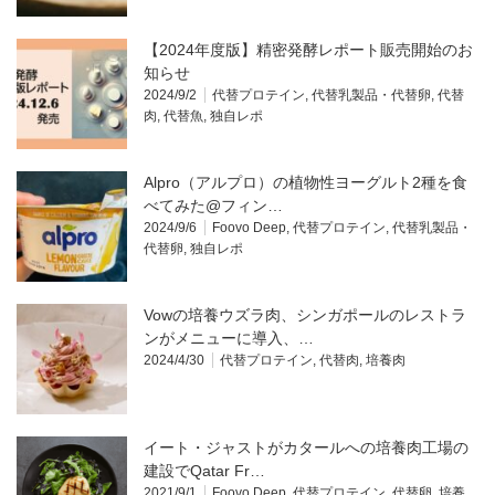
【2024年度版】精密発酵レポート販売開始のお
知らせ
2024/9/2
代替プロテイン
,
代替乳製品・代替卵
,
代替
肉
,
代替魚
,
独自レポ
Alpro（アルプロ）の植物性ヨーグルト2種を食
べてみた@フィン…
2024/9/6
Foovo Deep
,
代替プロテイン
,
代替乳製品・
代替卵
,
独自レポ
Vowの培養ウズラ肉、シンガポールのレストラ
ンがメニューに導入、…
2024/4/30
代替プロテイン
,
代替肉
,
培養肉
イート・ジャストがカタールへの培養肉工場の
建設でQatar Fr…
2021/9/1
Foovo Deep
,
代替プロテイン
,
代替卵
,
培養