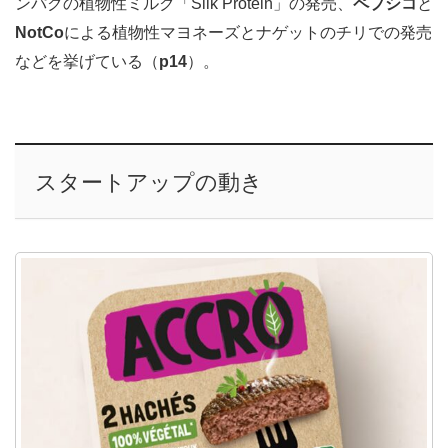
ンパクの植物性ミルク「Silk Protein」の発売、
ペプシコ
と
NotCo
による植物性マヨネーズとナゲットのチリでの発売
などを挙げている（
p14
）。
スタートアップの動き