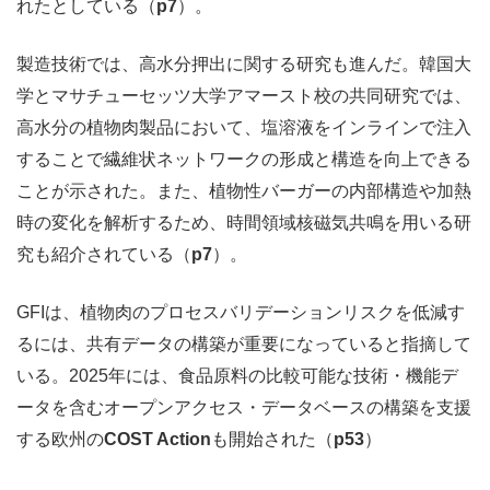
れたとしている（
p7
）。
製造技術では、高水分押出に関する研究も進んだ。韓国大
学とマサチューセッツ大学アマースト校の共同研究では、
高水分の植物肉製品において、塩溶液をインラインで注入
することで繊維状ネットワークの形成と構造を向上できる
ことが示された。また、植物性バーガーの内部構造や加熱
時の変化を解析するため、時間領域核磁気共鳴を用いる研
究も紹介されている（
p7
）。
GFIは、植物肉のプロセスバリデーションリスクを低減す
るには、共有データの構築が重要になっていると指摘して
いる。2025年には、食品原料の比較可能な技術・機能デ
ータを含むオープンアクセス・データベースの構築を支援
する欧州の
COST Action
も開始された（
p53
）