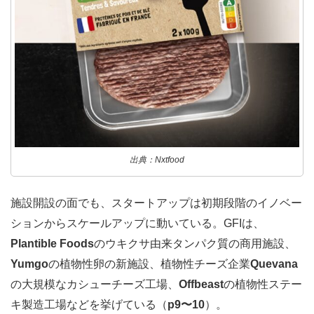
出典：Nxtfood
施設開設の面でも、スタートアップは初期段階のイノベー
ションからスケールアップに動いている。GFIは、
Plantible Foods
のウキクサ由来タンパク質の商用施設、
Yumgo
の植物性卵の新施設、植物性チーズ企業
Quevana
の大規模なカシューチーズ工場、
Offbeast
の植物性ステー
キ製造工場などを挙げている（
p9〜10
）。