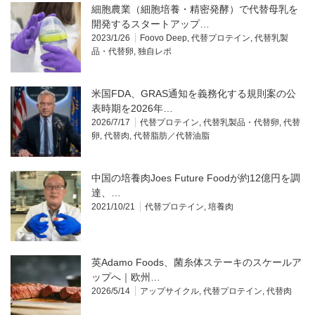
細胞農業（細胞培養・精密発酵）で代替母乳を
開発するスタートアップ…
2023/1/26
Foovo Deep
,
代替プロテイン
,
代替乳製
品・代替卵
,
独自レポ
米国FDA、GRAS通知を義務化する規則案の公
表時期を2026年…
2026/7/17
代替プロテイン
,
代替乳製品・代替卵
,
代替
卵
,
代替肉
,
代替脂肪／代替油脂
中国の培養肉Joes Future Foodが約12億円を調
達、…
2021/10/21
代替プロテイン
,
培養肉
英Adamo Foods、菌糸体ステーキのスケールア
ップへ｜欧州…
2026/5/14
アップサイクル
,
代替プロテイン
,
代替肉