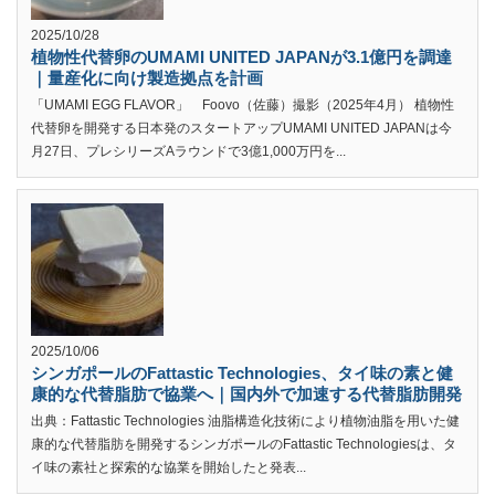
2025/10/28
植物性代替卵のUMAMI UNITED JAPANが3.1億円を調達
｜量産化に向け製造拠点を計画
「UMAMI EGG FLAVOR」 Foovo（佐藤）撮影（2025年4月） 植物性
代替卵を開発する日本発のスタートアップUMAMI UNITED JAPANは今
月27日、プレシリーズAラウンドで3億1,000万円を...
2025/10/06
シンガポールのFattastic Technologies、タイ味の素と健
康的な代替脂肪で協業へ｜国内外で加速する代替脂肪開発
出典：Fattastic Technologies 油脂構造化技術により植物油脂を用いた健
康的な代替脂肪を開発するシンガポールのFattastic Technologiesは、タ
イ味の素社と探索的な協業を開始したと発表...