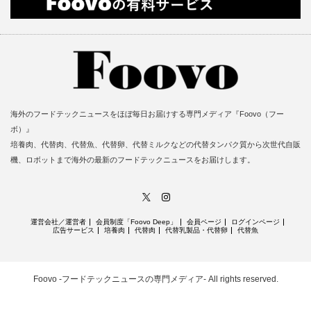
海外のフードテックニュースをほぼ毎日お届けする専門メディア『Foovo（フー
ボ）』
培養肉、代替肉、代替魚、代替卵、代替ミルクなどの代替タンパク質から次世代自販
機、ロボットまで海外の最新のフードテックニュースをお届けします。
X
Instagram
運営会社／運営者
会員制度「Foovo Deep」
会員ページ
ログインページ
広告サービス
培養肉
代替肉
代替乳製品・代替卵
代替魚
Foovo -フードテックニュースの専門メディア-
All rights reserved.