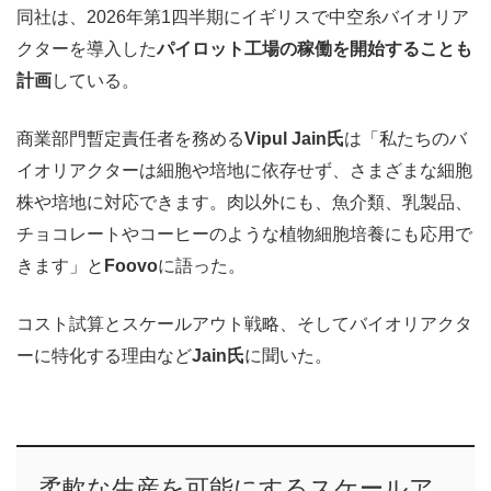
同社は、2026年第1四半期にイギリスで中空糸バイオリア
クターを導入した
パイロット工場の稼働を開始することも
計画
している。
商業部門暫定責任者を務める
Vipul Jain氏
は「私たちのバ
イオリアクターは細胞や培地に依存せず、さまざまな細胞
株や培地に対応できます。肉以外にも、魚介類、乳製品、
チョコレートやコーヒーのような植物細胞培養にも応用で
きます」と
Foovo
に語った。
コスト試算とスケールアウト戦略、そしてバイオリアクタ
ーに特化する理由など
Jain氏
に聞いた。
柔軟な生産を可能にするスケールア