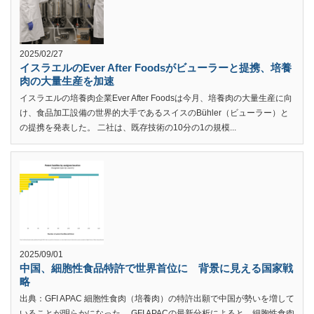
2025/02/27
イスラエルのEver After Foodsがビューラーと提携、培養
肉の大量生産を加速
イスラエルの培養肉企業Ever After Foodsは今月、培養肉の大量生産に向
け、食品加工設備の世界的大手であるスイスのBühler（ビューラー）と
の提携を発表した。 二社は、既存技術の10分の1の規模...
2025/09/01
中国、細胞性食品特許で世界首位に 背景に見える国家戦
略
出典：GFI APAC 細胞性食肉（培養肉）の特許出願で中国が勢いを増して
いることが明らかになった。 GFI APACの最新分析によると、細胞性食肉