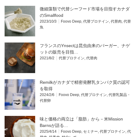
微細藻類で代替シーフード市場を目指すカナダ
のSmallfood
2023/10/3
Foovo Deep
,
代替プロテイン
,
代替肉
,
代替
魚
フランスのYnsectは昆虫由来のバーガー、ナゲ
ットの販売を目指…
2021/8/2
代替プロテイン
,
代替肉
Remilkがカナダで精密発酵乳タンパク質の認可
を取得
2024/2/6
Foovo Deep
,
代替プロテイン
,
代替乳製品・
代替卵
味と価格の両立は「脂肪」から－米Mission
Barnsが語る…
2025/4/14
Foovo Deep
,
セミナー
,
代替プロテイン
,
代