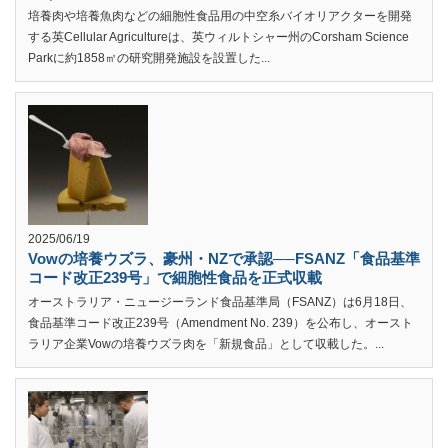
培養肉や培養魚肉などの細胞性食品用の中空糸バイオリアクターを開発
する英Cellular Agricultureは、英ウィルトシャー州のCorsham Science
Parkに約1858㎡の研究開発施設を設置した...
2025/06/19
Vowの培養ウズラ、豪州・NZで承認──FSANZ「食品基準
コード改正239号」で細胞性食品を正式収載
オーストラリア・ニュージーランド食品基準局（FSANZ）は6月18日、
食品基準コード改正239号（Amendment No. 239）を公布し、オースト
ラリア企業Vowの培養ウズラ肉を「新規食品」として収載した。...