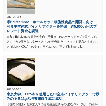
2025/08/24
米EdiMembre、ホールカット細胞性食品の開発に向け、
可食中空糸式バイオリアクターを開発｜約5,800万円のプ
レシード資金を調達
出典：EdiMembre 細胞性食肉（培養肉）のスケールアップを目指して、
アメリカで新たなスタートアップが登場した。 ドイツを拠点とするメル
ク（Merck KGaA）のライフサイエンスブランドMilliporeS...
2025/04/20
東京大学、1125本を使用した中空糸バイオリアクターで厚
みのある11gの培養鶏肉生成に成功
培養肉を開発する東京大学の竹内昌治教授らの研究グループは、内部が