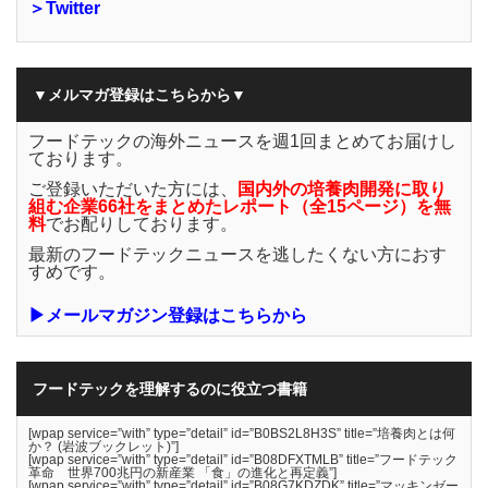
＞Twitter
▼メルマガ登録はこちらから▼
フードテックの海外ニュースを週1回まとめてお届けし
ております。
ご登録いただいた方には、
国内外の培養肉開発に取り
組む企業66社をまとめたレポート（全15ページ）を無
料
でお配りしております。
最新のフードテックニュースを逃したくない方におす
すめです。
▶メールマガジン登録はこちらから
フードテックを理解するのに役立つ書籍
[wpap service=”with” type=”detail” id=”B0BS2L8H3S” title=”培養肉とは何
か？ (岩波ブックレット)”]
[wpap service=”with” type=”detail” id=”B08DFXTMLB” title=”フードテック
革命 世界700兆円の新産業 「食」の進化と再定義”]
[wpap service=”with” type=”detail” id=”B08G7KDZDK” title=”マッキンゼー