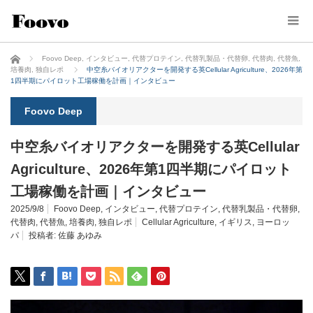
ホーム
Foovo Deep
,
インタビュー
,
代替プロテイン
,
代替乳製品・代替卵
,
代替肉
,
代替魚
,
培養肉
,
独自レポ
中空糸バイオリアクターを開発する英Cellular Agriculture、2026年第
1四半期にパイロット工場稼働を計画｜インタビュー
Foovo Deep
中空糸バイオリアクターを開発する英Cellular
Agriculture、2026年第1四半期にパイロット
工場稼働を計画｜インタビュー
2025/9/8
Foovo Deep
,
インタビュー
,
代替プロテイン
,
代替乳製品・代替卵
,
代替肉
,
代替魚
,
培養肉
,
独自レポ
Cellular Agriculture
,
イギリス
,
ヨーロッ
パ
投稿者:
佐藤 あゆみ