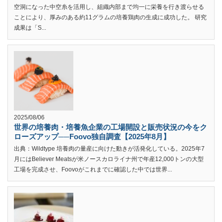
空洞になった中空糸を活用し、組織内部まで均一に栄養を行き渡らせる
ことにより、厚みのある約11グラムの培養鶏肉の生成に成功した。 研究
成果は「S...
2025/08/06
世界の培養肉・培養魚企業の工場開設と販売状況の今をク
ローズアップ──Foovo独自調査【2025年8月】
出典：Wildtype 培養肉の量産に向けた動きが活発化している。2025年7
月にはBeliever Meatsが米ノースカロライナ州で年産12,000トンの大型
工場を完成させ、Foovoがこれまでに確認した中では世界...