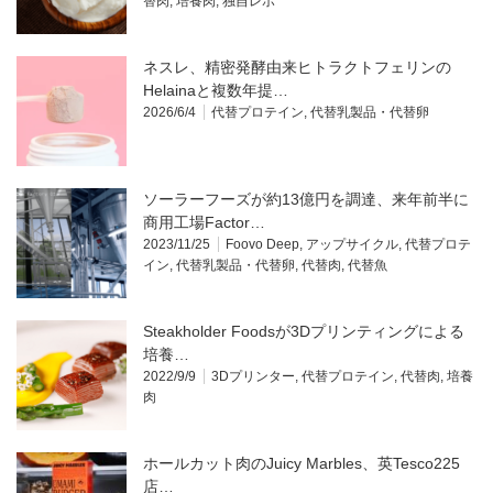
替肉
,
培養肉
,
独自レポ
ネスレ、精密発酵由来ヒトラクトフェリンの
Helainaと複数年提…
2026/6/4
代替プロテイン
,
代替乳製品・代替卵
ソーラーフーズが約13億円を調達、来年前半に
商用工場Factor…
2023/11/25
Foovo Deep
,
アップサイクル
,
代替プロテ
イン
,
代替乳製品・代替卵
,
代替肉
,
代替魚
Steakholder Foodsが3Dプリンティングによる
培養…
2022/9/9
3Dプリンター
,
代替プロテイン
,
代替肉
,
培養
肉
ホールカット肉のJuicy Marbles、英Tesco225
店…