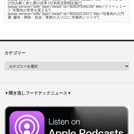
が読み解く食と農の未来 (日本経済新聞出版)”]
[wpap service=”with” type=”detail” id=”B082PDW2JM” title=”クリーンミー
ト 培養肉が世界を変える”]
[wpap service=”with” type=”detail” id=”B09SZC847J” title=”培養肉の入門
書: 趣味・興味・投資・事業の入り口に 培養肉シリーズ”]
カテゴリー
▼聞き流しフードテックニュース▼