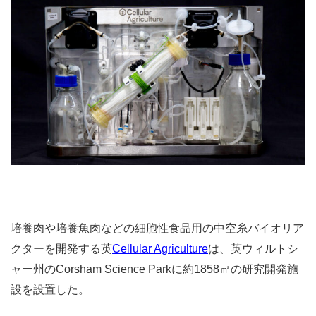
培養肉や培養魚肉などの細胞性食品用の中空糸バイオリア
クターを開発する英
Cellular Agriculture
は、英ウィルトシ
ャー州のCorsham Science Parkに約1858㎡の研究開発施
設を設置した。