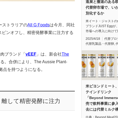
進展と撤退のある
代替卵市場で、い
別化するか
米イート・ジャストの
ーストラリアの
All G Foods
は今月、同社
ブランドJUST Eggが
市場への導入に向けて
スピンオフし、精密発酵事業に注力する
2025/4/18
代替プロ
代替乳製品・代替卵
,
植物肉ブランド「
vEEF
」は、新会社
The
により、The Aussie Plant-
流通拠点を持つようになる。
米ビヨンドミート
テインドリンク
「Beyond Immer
を切り離して精密発酵に注力
売で飲料事業に参
去には代替ミルク
出典：Beyond Meat2