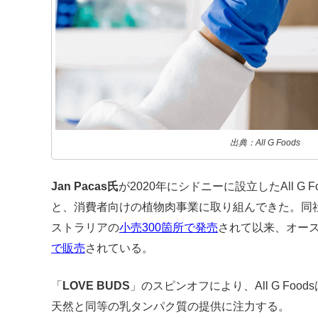
出典：All G Foods
Jan Pacas氏
が2020年にシドニーに設立したAll G
と、消費者向けの植物肉事業に取り組んできた。同
ストラリアの
小売300箇所で発売
されて以来、オー
で販売
されている。
「
LOVE BUDS
」のスピンオフにより、All G Fo
天然と同等の乳タンパク質の提供に注力する。