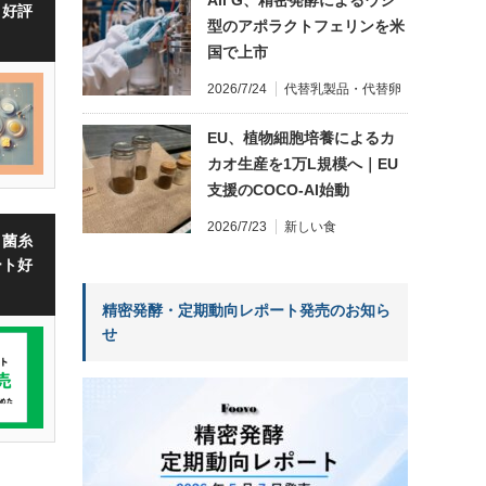
・好評
型のアポラクトフェリンを米
国で上市
2026/7/24
代替乳製品・代替卵
EU、植物細胞培養によるカ
カオ生産を1万L規模へ｜EU
支援のCOCO-AI始動
2026/7/23
新しい食
・菌糸
ート好
精密発酵・定期動向レポート発売のお知ら
せ