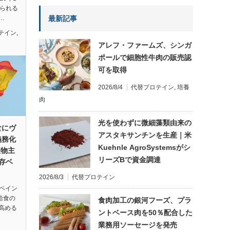
知られる
最新記事
…
テイン
,
アレフ・ファームズ、シンガ
ポールで細胞性牛肉の販売認
可を取得
2026/8/4
代替プロテイン
,
培養
肉
光を使わずに微細藻類由来の
食にヴ
アスタキサンチンを生産｜米
義務化
Kuehnle AgroSystemsがシ
植物主
リーズBで資金調達
存ベ
2026/8/3
代替プロテイン
スペイン
給食の
食肉加工の銀河フーズ、プラ
高める
ントベース肉を50％配合した
業務用ソーセージを発売