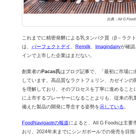
出典：All G Food
これまでに精密発酵による乳タンパク質（β－ラク
は、
パーフェクトデイ
、
Remilk
、
Imagindairy
が確認
インで上市した企業はまだない。
創業者の
Pacas氏
はブログ記事で、「最初に市場に
しています。高品質なラクトフェリン、カゼインの
を理解しており、そのプロセスを丁寧に進めること
に上市するプレーヤーになることよりも、従来の乳
備えた製品の開発に専念する姿勢を
示している
。
FoodNavigaotrの報道
によると、All G Foods
おり、2024年末までにシンガポールでの発売を目