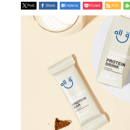
Post
Share
Hatena
Pocket
RSS