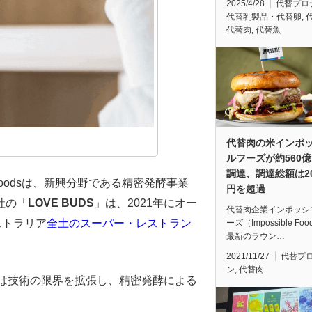
2025/4/28
代替プロ
代替乳製品・代替卵
,
代替肉
,
代替魚
代替肉の米インポ
ルフーズが約560
調達、調達総額は20
 Foodsは、新興分野である精密発酵事業
円を超過
社の「
LOVE BUDS
」は、2021年にオー
代替肉企業インポッシ
ストラリア
全土のスーパー・レストラン
ーズ（Impossible Fo
最新のラウン…
2021/11/27
代替プ
ン
,
代替肉
odsは技術の限界を拡張し、精密発酵による