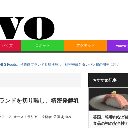
ンパク質
ロボット
アグテック
Foov
ll G Foods、植物肉ブランドを切り離し、精密発酵乳タンパク質の開発に注力
おすすめ記事
物肉ブランドを切り離し、精密発酵乳
英国、培養肉など
セアニア
,
オーストラリア
投稿者:
佐藤 あゆみ
食品の初の安全性