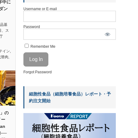
年中に
ダン
Username or E-mail
食品基
Password
日、ス
庁
Remember Me
テイン
,
代替肉
,
Forgot Password
細胞性食品（細胞培養食品）レポート・予
約注文開始
g」の
イー
an
携──