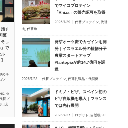
でマイコプロテイン
「Rhiza」の販売認可を取得
2026/7/29
代替プロテイン
,
代替
目指す
肉
,
代替魚
─和菓
、そし
発芽オーツ麦でカゼインを開
ル」で
発｜イスラエル発の植物分子
セル
農業スタートアップ
ト】
Plantopiaが約14.7億円を調
達
）
「卵のキ
2026/7/28
代替プロテイン
,
代替乳製品・代替卵
ゴメ
ドミノ・ピザ、スペイン初の
eep
,
セ
ピザ自販機を導入｜フランス
代替プ
ポ
,
現
では先行展開
2026/7/27
ロボット
,
自販機3.0
All G、精密発酵によるウシ