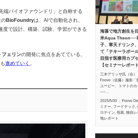
初の最先端バイオファウンドリ」と自称する
社の
BioFoundry
は、AIで自動化され、
速度で設計、構築、試験、学習ができる
海藻で地方創生を
米Aqua Theon─
子、寒天ドリンク
て「テキーラボー
トフェリン
の開発に焦点をあてている。
目指す医療用カプ
発も
進めていく
。
【セミナーレポー
三木アリッサ氏（右
Foovo（佐藤）撮影
ユーピー、トマトのカ
──…
2025/5/30
Foovo D
ミナー
,
フードテック
,
ロテイン
,
包装
,
独自レ
地レポート