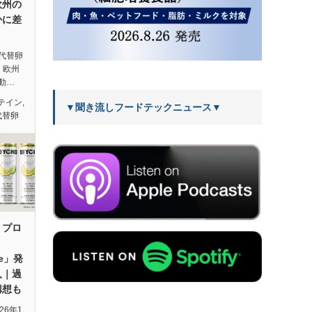
欧州の
かに差
代替卵
、欧州
動…
テイン
,
▼聞き流しフードテックニュース▼
代替卵
、プロ
se」発
入｜過
構想も
026年1