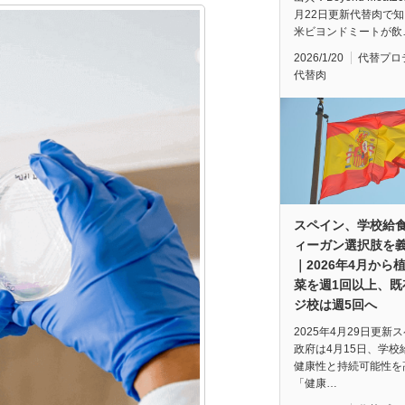
月22日更新代替肉で
米ビヨンドミートが飲
2026/1/20
代替プロ
代替肉
スペイン、学校給
ィーガン選択肢を
｜2026年4月から
菜を週1回以上、既
ジ校は週5回へ
2025年4月29日更新
政府は4月15日、学校
健康性と持続可能性を
「健康…