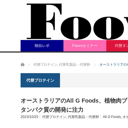
独自レポ
Foovoセミナー
代替タ
ホーム
代替プロテイン
,
代替乳製品・代替卵
オーストラリアのA
代替プロテイン
オーストラリアのAll G Foods、植
タンパク質の開発に注力
2023/10/25
代替プロテイン
,
代替乳製品・代替卵
All G Foods
,
オ