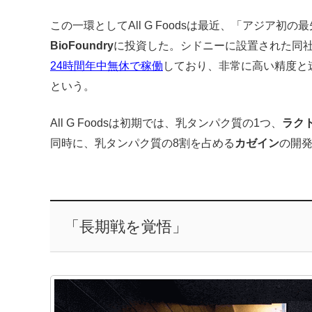
この一環としてAll G Foodsは最近、「アジア
BioFoundry
に投資した。シドニーに設置された同
24時間年中無休で稼働
しており、非常に高い精度と
という。
All G Foodsは初期では、乳タンパク質の1つ、
ラク
同時に、乳タンパク質の8割を占める
カゼイン
の開
「長期戦を覚悟」