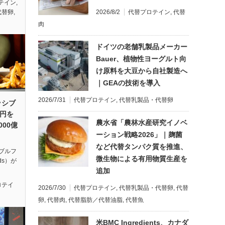
テイン
,
2026/8/2
代替プロテイン
,
代替
代替卵
,
肉
ドイツの老舗乳製品メーカー
Bauer、植物性ヨーグルト向
け原料を大豆から自社製造へ
｜GEAの技術を導入
2026/7/31
代替プロテイン
,
代替乳製品・代替卵
ッシブ
億円を
農水省「農林水産研究イノベ
00億
ーション戦略2026」｜麹菌
など代替タンパク質を推進、
ブルフ
微生物による有用物質生産を
ods）が
追加
ロテイ
2026/7/30
代替プロテイン
,
代替乳製品・代替卵
,
代替
卵
,
代替肉
,
代替脂肪／代替油脂
,
代替魚
米BMC Ingredients、カナダ