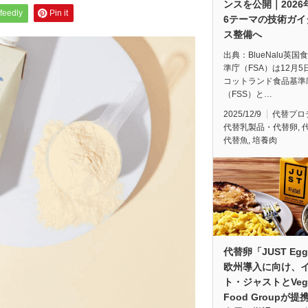
ンスを公開｜2026
feedly
Pin it
6テーマの技術ガイ
ス整備へ
出典：BlueNalu英国
準庁（FSA）は12月5
コットランド食品基準
（FSS）と…
2025/12/9
代替プロ
代替乳製品・代替卵
,
代替魚
,
培養肉
代替卵「JUST Eg
欧州導入に向け、
ト・ジャストとVeg
Food Groupが提