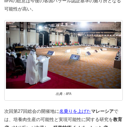
IIFAの総意は今後の各国ハラール認証基準の拠り所となる
可能性が高い。
出典：IIFA
次回第27回総会の開催地に
名乗りを上げた
マレーシア
で
は、培養肉生産の可能性と実現可能性に関する研究を
教育