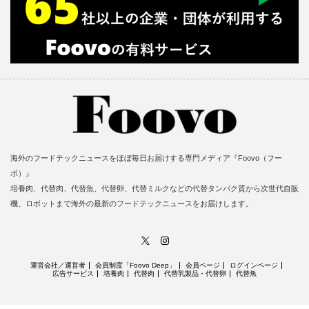
海外のフードテックニュースをほぼ毎日お届けする専門メディア『Foovo（フー
ボ）』
培養肉、代替肉、代替魚、代替卵、代替ミルクなどの代替タンパク質から次世代自販
機、ロボットまで海外の最新のフードテックニュースをお届けします。
X
Instagram
運営会社／運営者
会員制度「Foovo Deep」
会員ページ
ログインページ
広告サービス
培養肉
代替肉
代替乳製品・代替卵
代替魚