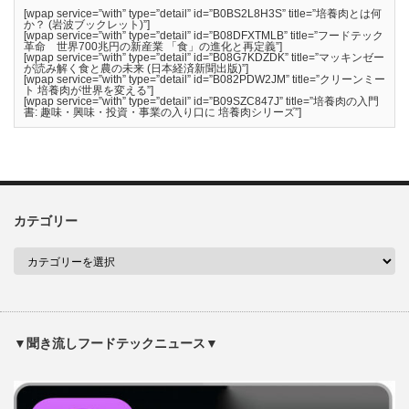
[wpap service=”with” type=”detail” id=”B0BS2L8H3S” title=”培養肉とは何
か？ (岩波ブックレット)”]
[wpap service=”with” type=”detail” id=”B08DFXTMLB” title=”フードテック
革命 世界700兆円の新産業 「食」の進化と再定義”]
[wpap service=”with” type=”detail” id=”B08G7KDZDK” title=”マッキンゼー
が読み解く食と農の未来 (日本経済新聞出版)”]
[wpap service=”with” type=”detail” id=”B082PDW2JM” title=”クリーンミー
ト 培養肉が世界を変える”]
[wpap service=”with” type=”detail” id=”B09SZC847J” title=”培養肉の入門
書: 趣味・興味・投資・事業の入り口に 培養肉シリーズ”]
カテゴリー
▼聞き流しフードテックニュース▼