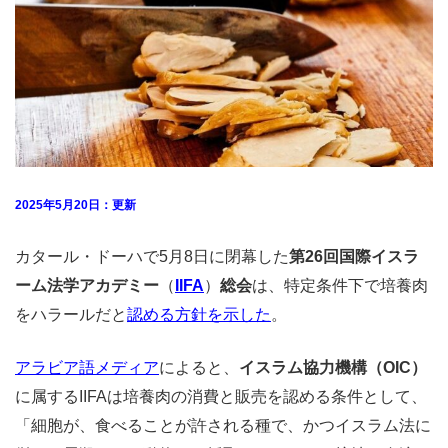
2025年5月20日：更新
カタール・ドーハで5月8日に閉幕した
第26回国際イスラ
ーム法学アカデミー
（
IIFA
）
総会
は、特定条件下で培養肉
をハラールだと
認める方針を示した
。
アラビア語メディア
によると、
イスラム協力機構（OIC）
に属するIIFAは培養肉の消費と販売を認める条件として、
「細胞が、食べることが許される種で、かつイスラム法に