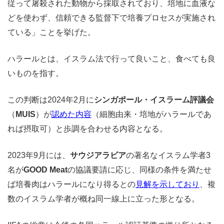
従って屠殺された動物から採取されており、培地に血液な
どを使わず、信頼できる監督下で培養プロセスが実施され
ている」ことを挙げた。
ハラールとは、イスラム法で行って良いこと、食べても良
いものを指す。
この判断は2024年2月に
シンガポール・イスラーム評議会
（
MUIS
）が
認めた内容
（細胞由来・培地がハラールであ
れば摂取可）と歩調を合わせる内容となる。
2023年9月には、
サウジアラビア
の著名なイスラム学者3
名が
GOOD Meat
の協議要請に応じ、同様の条件を満たせ
ば培養肉はハラールになり得るとの
見解を示しており
、複
数のイスラム学者が概ね同一線上に立った形となる。