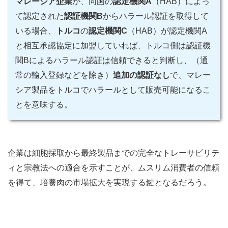
マレーシア企業
が、同国の
認定機関A
（HAB）によっ
て認定された
認証機関B
からハラール認証を取得して
いる場合、
トルコ
の
認定機関C
（HAB）が認定機関A
と相互承認協定に加盟していれば、トルコ側は認証機
関Bによるハラール認証は信頼できると判断し、（通
常の輸入登録などを除き）
追加の認証なし
で、マレー
シア製品をトルコでハラールとして販売可能になるこ
とを意味する。
企業は細胞採取から最終製品までの完全なトレーサビリテ
ィと宗教法への適合を示すことが、ムスリム消費者の信頼
を得て、培養肉の市場拡大を実現する鍵となるだろう。