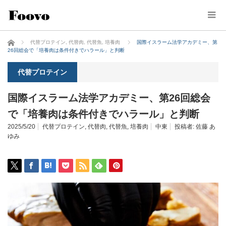
ホーム
代替プロテイン
,
代替肉
,
代替魚
,
培養肉
国際イスラーム法学アカデミー、第
26回総会で「培養肉は条件付きでハラール」と判断
代替プロテイン
国際イスラーム法学アカデミー、第26回総会
で「培養肉は条件付きでハラール」と判断
2025/5/20
代替プロテイン
,
代替肉
,
代替魚
,
培養肉
中東
投稿者:
佐藤 あ
ゆみ