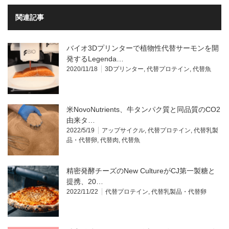
関連記事
バイオ3Dプリンターで植物性代替サーモンを開
発するLegenda…
2020/11/18
3Dプリンター
,
代替プロテイン
,
代替魚
米NovoNutrients、牛タンパク質と同品質のCO2
由来タ…
2022/5/19
アップサイクル
,
代替プロテイン
,
代替乳製
品・代替卵
,
代替肉
,
代替魚
精密発酵チーズのNew CultureがCJ第一製糖と
提携、20…
2022/11/22
代替プロテイン
,
代替乳製品・代替卵