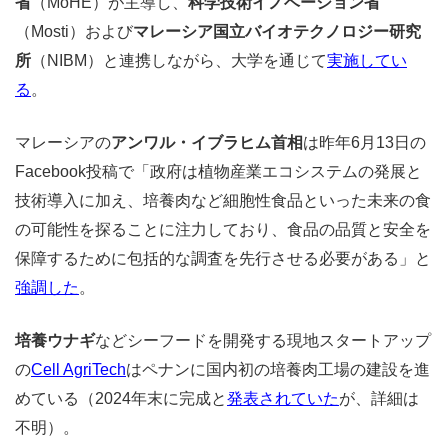
省
（MoHE）が主導し、
科学技術イノベーション省
（Mosti）および
マレーシア国立バイオテクノロジー研究
所
（NIBM）と連携しながら、大学を通じて
実施してい
る
。
マレーシアの
アンワル・イブラヒム首相
は昨年6月13日の
Facebook投稿で「政府は植物産業エコシステムの発展と
技術導入に加え、培養肉など細胞性食品といった未来の食
の可能性を探ることに注力しており、食品の品質と安全を
保障するために包括的な調査を先行させる必要がある」と
強調した
。
培養ウナギ
などシーフードを開発する現地スタートアップ
の
Cell AgriTech
はペナンに国内初の培養肉工場の建設を進
めている（2024年末に完成と
発表されていた
が、詳細は
不明）。