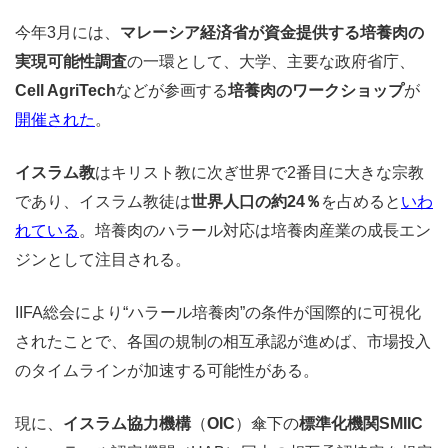
今年3月には、
マレーシア経済省が資金提供する培養肉の
実現可能性調査
の一環として、大学、主要な政府省庁、
Cell AgriTech
などが参画する
培養肉のワークショップ
が
開催された
。
イスラム教
はキリスト教に次ぎ世界で2番目に大きな宗教
であり、イスラム教徒は
世界人口の約24％
を占めると
いわ
れている
。培養肉のハラール対応は培養肉産業の成長エン
ジンとして注目される。
IIFA総会により“ハラール培養肉”の条件が国際的に可視化
されたことで、各国の規制の相互承認が進めば、市場投入
のタイムラインが加速する可能性がある。
現に、
イスラム協力機構
（
OIC
）傘下の
標準化機関SMIIC