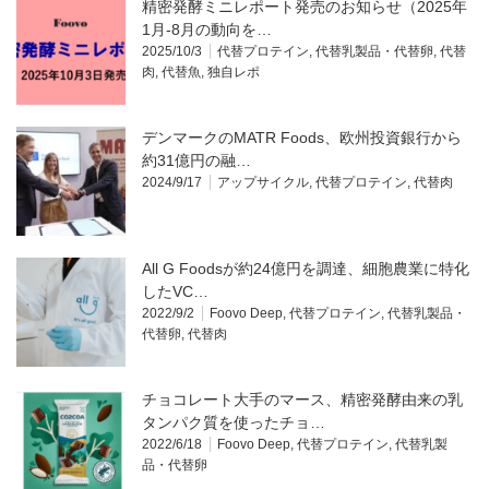
精密発酵ミニレポート発売のお知らせ（2025年
1月-8月の動向を…
2025/10/3
代替プロテイン
,
代替乳製品・代替卵
,
代替
肉
,
代替魚
,
独自レポ
デンマークのMATR Foods、欧州投資銀行から
約31億円の融…
2024/9/17
アップサイクル
,
代替プロテイン
,
代替肉
All G Foodsが約24億円を調達、細胞農業に特化
したVC…
2022/9/2
Foovo Deep
,
代替プロテイン
,
代替乳製品・
代替卵
,
代替肉
チョコレート大手のマース、精密発酵由来の乳
タンパク質を使ったチョ…
2022/6/18
Foovo Deep
,
代替プロテイン
,
代替乳製
品・代替卵