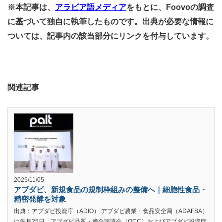
※本記事は、
アラビア語メディア
をもとに、Foovoの調査
に基づいて独自に執筆したものです。出典が必要な情報に
ついては、記事内の該当部分にリンクを付与しています。
関連記事
2025/11/05
アブダビ、新規食品の規制枠組みの整備へ｜細胞性食品・
精密発酵を対象
出典：アブダビ投資庁（ADIO） アブダビ農業・食品安全局（ADAFSA）
は先月25日、アブダビ品質・適合評議会（QCC）およびアブダビ投資庁