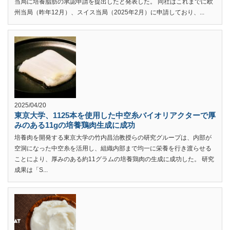
当局に培養脂肪の承認申請を提出したと発表した。 同社はこれまでに欧
州当局（昨年12月）、スイス当局（2025年2月）に申請しており、...
2025/04/20
東京大学、1125本を使用した中空糸バイオリアクターで厚
みのある11gの培養鶏肉生成に成功
培養肉を開発する東京大学の竹内昌治教授らの研究グループは、内部が
空洞になった中空糸を活用し、組織内部まで均一に栄養を行き渡らせる
ことにより、厚みのある約11グラムの培養鶏肉の生成に成功した。 研究
成果は「S...