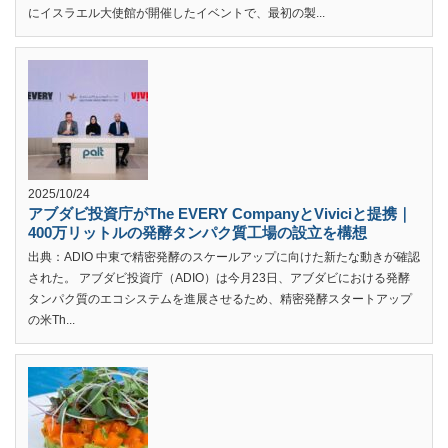
にイスラエル大使館が開催したイベントで、最初の製...
2025/10/24
アブダビ投資庁がThe EVERY CompanyとViviciと提携｜
400万リットルの発酵タンパク質工場の設立を構想
出典：ADIO 中東で精密発酵のスケールアップに向けた新たな動きが確認
された。 アブダビ投資庁（ADIO）は今月23日、アブダビにおける発酵
タンパク質のエコシステムを進展させるため、精密発酵スタートアップ
の米Th...