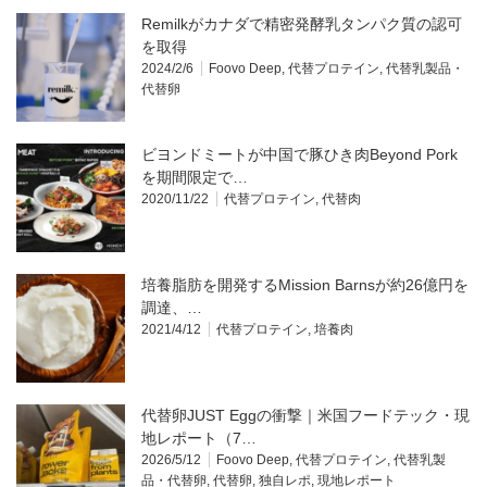
Remilkがカナダで精密発酵乳タンパク質の認可
を取得
2024/2/6
Foovo Deep
,
代替プロテイン
,
代替乳製品・
代替卵
ビヨンドミートが中国で豚ひき肉Beyond Pork
を期間限定で…
2020/11/22
代替プロテイン
,
代替肉
培養脂肪を開発するMission Barnsが約26億円を
調達、…
2021/4/12
代替プロテイン
,
培養肉
代替卵JUST Eggの衝撃｜米国フードテック・現
地レポート（7…
2026/5/12
Foovo Deep
,
代替プロテイン
,
代替乳製
品・代替卵
,
代替卵
,
独自レポ
,
現地レポート