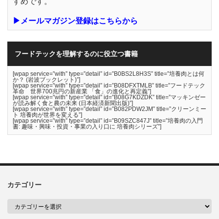
すめです。
▶メールマガジン登録はこちらから
フードテックを理解するのに役立つ書籍
[wpap service=”with” type=”detail” id=”B0BS2L8H3S” title=”培養肉とは何
か？ (岩波ブックレット)”]
[wpap service=”with” type=”detail” id=”B08DFXTMLB” title=”フードテック
革命 世界700兆円の新産業 「食」の進化と再定義”]
[wpap service=”with” type=”detail” id=”B08G7KDZDK” title=”マッキンゼー
が読み解く食と農の未来 (日本経済新聞出版)”]
[wpap service=”with” type=”detail” id=”B082PDW2JM” title=”クリーンミー
ト 培養肉が世界を変える”]
[wpap service=”with” type=”detail” id=”B09SZC847J” title=”培養肉の入門
書: 趣味・興味・投資・事業の入り口に 培養肉シリーズ”]
カテゴリー