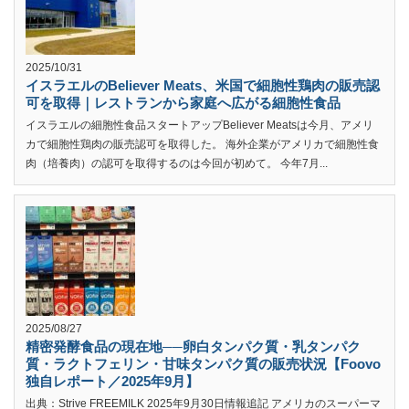
2025/10/31
イスラエルのBeliever Meats、米国で細胞性鶏肉の販売認
可を取得｜レストランから家庭へ広がる細胞性食品
イスラエルの細胞性食品スタートアップBeliever Meatsは今月、アメリ
カで細胞性鶏肉の販売認可を取得した。 海外企業がアメリカで細胞性食
肉（培養肉）の認可を取得するのは今回が初めて。 今年7月...
2025/08/27
精密発酵食品の現在地──卵白タンパク質・乳タンパク
質・ラクトフェリン・甘味タンパク質の販売状況【Foovo
独自レポート／2025年9月】
出典：Strive FREEMILK 2025年9月30日情報追記 アメリカのスーパーマ