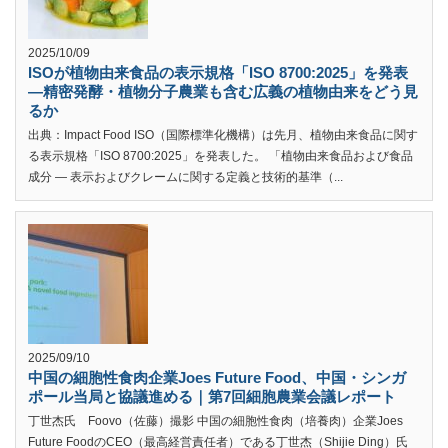
2025/10/09
ISOが植物由来食品の表示規格「ISO 8700:2025」を発表
—精密発酵・植物分子農業も含む広義の植物由来をどう見
るか
出典：Impact Food ISO（国際標準化機構）は先月、植物由来食品に関す
る表示規格「ISO 8700:2025」を発表した。 「植物由来食品および食品
成分 — 表示およびクレームに関する定義と技術的基準（...
2025/09/10
中国の細胞性食肉企業Joes Future Food、中国・シンガ
ポール当局と協議進める｜第7回細胞農業会議レポート
丁世杰氏 Foovo（佐藤）撮影 中国の細胞性食肉（培養肉）企業Joes
Future FoodのCEO（最高経営責任者）である丁世杰（Shijie Ding）氏