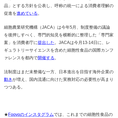
品」とする方針を公表し、呼称の統一による消費者理解の
促進を
進めている
。
細胞農業研究機構（JACA）は今年5月、制度整備の議論
を後押しすべく、専門的知見を横断的に整理した「専門家
案」を消費者庁に
提出した
。JACAは今月13-14日に、レ
ギュラトリーサイエンスを含めた細胞性食品の国際カンフ
ァレンスを都内で
開催する
。
法制度はまだ未整備な一方、日本進出を目指す海外企業の
動き
が増え、国内流通に向けた実務対応の必要性が高まり
つつある。
★
Foovoのインスタグラム
では、これまでの細胞性食品の