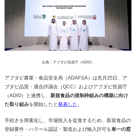
出典：アブダビ投資庁（ADIO）
アブダビ農業・食品安全局（ADAFSA）は先月25日、ア
ブダビ品質・適合評議会（QCC）およびアブダビ投資庁
（ADIO）と連携し、
新規食品の規制枠組みの構築に向け
た取り組み
を開始したと
発表した
。
手続きを簡素化し、市場投入を促進するため、新規食品の
登録要件・ハラール認証・製造および輸入許可を
単一の窓