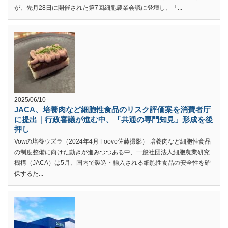
が、先月28日に開催された第7回細胞農業会議に登壇し、「...
2025/06/10
JACA、培養肉など細胞性食品のリスク評価案を消費者庁
に提出｜行政審議が進む中、「共通の専門知見」形成を後
押し
Vowの培養ウズラ（2024年4月 Foovo佐藤撮影） 培養肉など細胞性食品
の制度整備に向けた動きが進みつつある中、一般社団法人細胞農業研究
機構（JACA）は5月、国内で製造・輸入される細胞性食品の安全性を確
保するた...