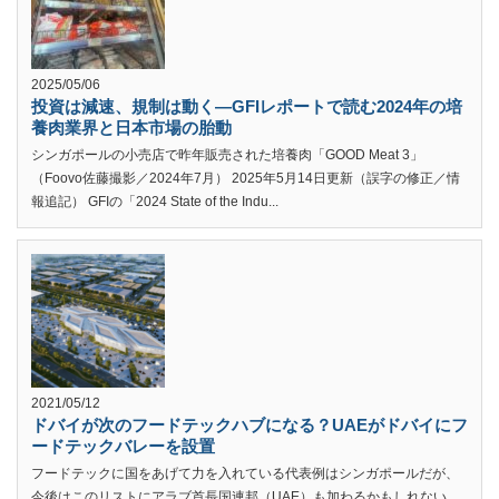
2025/05/06
投資は減速、規制は動く―GFIレポートで読む2024年の培
養肉業界と日本市場の胎動
シンガポールの小売店で昨年販売された培養肉「GOOD Meat 3」
（Foovo佐藤撮影／2024年7月） 2025年5月14日更新（誤字の修正／情
報追記） GFIの「2024 State of the Indu...
2021/05/12
ドバイが次のフードテックハブになる？UAEがドバイにフ
ードテックバレーを設置
フードテックに国をあげて力を入れている代表例はシンガポールだが、
今後はこのリストにアラブ首長国連邦（UAE）も加わるかもしれない。