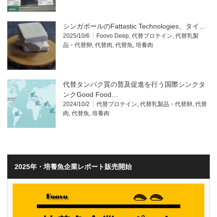
シンガポールのFattastic Technologies、タイ…
2025/10/6
Foovo Deep
,
代替プロテイン
,
代替乳製
品・代替卵
,
代替肉
,
代替魚
,
培養肉
代替タンパク質の普及促進を行う国際シンクタ
ンクGood Food…
2024/10/2
代替プロテイン
,
代替乳製品・代替卵
,
代替
肉
,
代替魚
,
培養肉
2025年・培養魚企業レポート販売開始