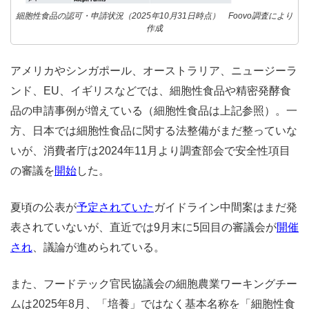
細胞性食品の認可・申請状況（2025年10月31日時点） Foovo調査により
作成
アメリカやシンガポール、オーストラリア、ニュージーラ
ンド、EU、イギリスなどでは、細胞性食品や精密発酵食
品の申請事例が増えている（細胞性食品は上記参照）。一
方、日本では細胞性食品に関する法整備がまだ整っていな
いが、消費者庁は2024年11月より調査部会で安全性項目
の審議を
開始
した。
夏頃の公表が
予定されていた
ガイドライン中間案はまだ発
表されていないが、直近では9月末に5回目の審議会が
開催
され
、議論が進められている。
また、フードテック官民協議会の細胞農業ワーキングチー
ムは2025年8月、「培養」ではなく基本名称を「細胞性食