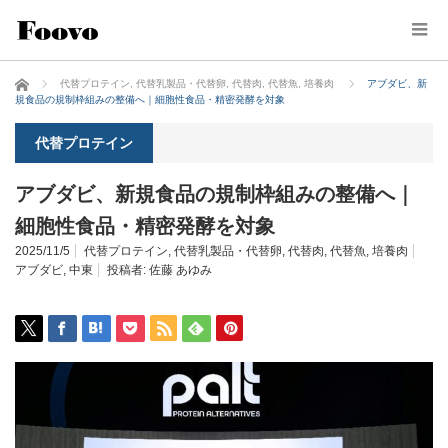
ホーム
代替プロテイン
,
代替乳製品・代替卵
,
代替肉
,
代替魚
,
培養肉
アブダビ、新
規食品の規制枠組みの整備へ｜細胞性食品・精密発酵を対象
代替プロテイン
アブダビ、新規食品の規制枠組みの整備へ｜
細胞性食品・精密発酵を対象
2025/11/5
代替プロテイン
,
代替乳製品・代替卵
,
代替肉
,
代替魚
,
培養肉
アブダビ
,
中東
投稿者:
佐藤 あゆみ