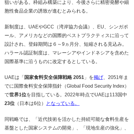
狙いがある。
枠組み構築により、今後さらに精密発酵や細
胞性食品企業の誘致が進むとみられる。
新制度は、UAEやGCC（湾岸協力会議）、EU、シンガポ
ール、アメリカなどの国際的ベストプラクティスに沿って
設計され、登録期間は６～9ヵ月分、短縮される見込み。
ハラール認証制度は、マレーシアやインドネシアを含めた
国際基準に沿うものに改定するとしている。
UAEは「
国家食料安全保障戦略 2051
」を
掲げ
、2051年ま
でに国際食料安全保障指針（Global Food Security Index）
で
世界1位
を目指している。2022年時点でUAEは113国中
23位
（日本は6位）
となっている。
同戦略では、「近代技術を活かした持続可能な食料生産を
基盤とした国家システムの開発」、「現地生産の強化」、