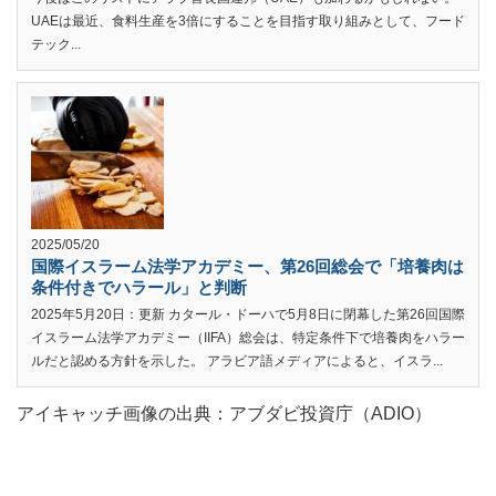
UAEは最近、食料生産を3倍にすることを目指す取り組みとして、フード
テック...
2025/05/20
国際イスラーム法学アカデミー、第26回総会で「培養肉は
条件付きでハラール」と判断
2025年5月20日：更新 カタール・ドーハで5月8日に閉幕した第26回国際
イスラーム法学アカデミー（IIFA）総会は、特定条件下で培養肉をハラー
ルだと認める方針を示した。 アラビア語メディアによると、イスラ...
アイキャッチ画像の出典：アブダビ投資庁（ADIO）