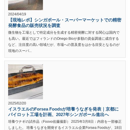
2024/04/19
【現地レポ】シンガポール・スーパーマーケットでの精密
発酵食品の販売状況を調査
微生物を工場として特定成分を生成する精密発酵に対する関心は国内で
も高い。最近ではフィランドのOnego Bioが多額の資金調達に成功する
など、注目度の高い領域だが、市場への普及度をはかる目安となるのが
現地のスーパ...
2025/02/20
イスラエルのForsea Foodsが培養うなぎを発表｜京都に
パイロット工場を計画、2027年シンガポール進出へ
培養ウナギの試作品（Foovo佐藤撮影） 2025年3月8日：内容を一部修正
しました。 培養うなぎを開発するイスラエル企業Forsea Foodsが、18日