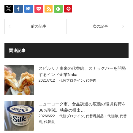
前の記事
次の記事
関連記事
スピルリナ由来の代替肉、スナックバーを開発
するインド企業Naka…
2021/7/12
代替プロテイン
,
代替肉
ニューヨーク市、食品調達の広義の環境負荷を
36％削減、狭義の排出…
2026/6/22
代替プロテイン
,
代替乳製品・代替卵
,
代替
肉
,
代替魚