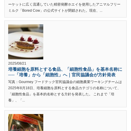
ーケットに広く流通していた精密発酵ホエイを使用したアニマルフリー
ミルク「Bored Cow」の公式サイトが閉鎖された。現在、...
2025/08/21
培養細胞を原料とする食品、「細胞性食品」を基本名称に
──「培養」から「細胞性」へ｜官民協議会が方針発表
写真：Gourmey フードテック官民協議会の細胞農業ワーキングチームは
2025年8月18日、培養細胞を原料とする食品カテゴリの名称について、
「細胞性食品」を基本的名称とする方針を発表した。 これまで「培
養」、「...