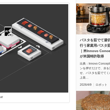
パスタを茹でて湯
行う家庭用パスタ
｜米Innovo Conce
が米国特許取得
出典：Innovo Concep
ンを押すだけで、水を
せ、パスタを茹でてく
上装…
2026/4/9
ロボット
at