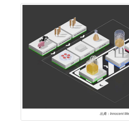
出典：Innocent Me