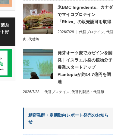
米BMC Ingredients、カナダ
でマイコプロテイン
「Rhiza」の販売認可を取得
・菌糸
ート好
2026/7/29
代替プロテイン
,
代替
肉
,
代替魚
発芽オーツ麦でカゼインを開
発｜イスラエル発の植物分子
農業スタートアップ
Plantopiaが約14.7億円を調
達
2026/7/28
代替プロテイン
,
代替乳製品・代替卵
精密発酵・定期動向レポート発売のお知ら
せ