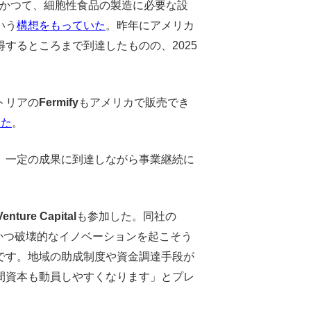
ogies）もかつて、細胞性食品の製造に必要な設
いう
構想をもっていた
。昨年にアメリカ
するところまで到達したものの、2025
トリアの
Fermify
もアメリカで販売でき
した
。
、一定の成果に到達しながら事業継続に
enture Capital
も参加した。同社の
急進的かつ破壊的なイノベーションを起こそう
です。地域の助成制度や資金調達手段が
間資本も動員しやすくなります」とプレ