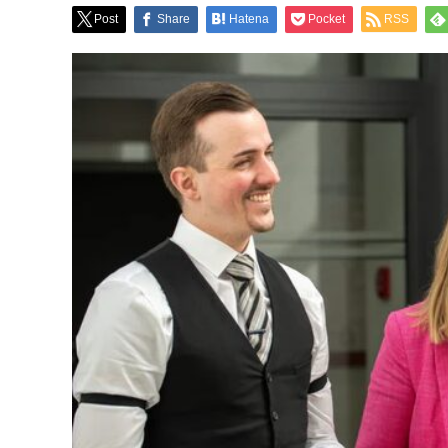
Post
Share
Hatena
Pocket
RSS