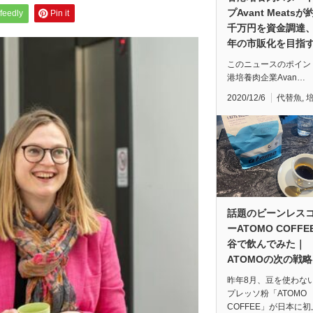
プAvant Meatsが
feedly
Pin it
千万円を資金調達、2
年の市販化を目指
このニュースのポイン
港培養肉企業Avan…
2020/12/6
代替魚
,
話題のビーンレス
ーATOMO COFF
谷で飲んでみた｜
ATOMOの次の戦略
昨年8月、豆を使わな
プレッソ粉「ATOMO
COFFEE」が日本に