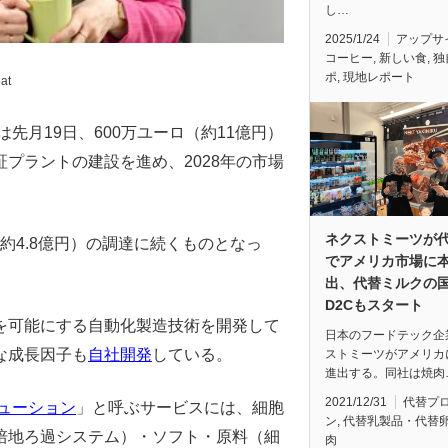
し…
2025/1/24
アップサ
コーヒー
,
新しい食
,
独
ポ
,
現地レポート
at
は先月19日、600万ユーロ（約11億円）
プラントの建設を進め、2028年の市場
ネクストミーツが
時約4.8億円）の調達に続くものとなっ
でアメリカ市場に
出、代替ミルクの
D2Cもスタート
を可能にする自動化製造技術を開発して
日本のフードテック企
な成長因子も
自社開発
している。
ストミーツがアメリカ
進出する。同社は焼肉
2021/12/31
代替プ
ューション
」と呼ぶサービスには、細胞
ン
,
代替乳製品・代替
培地ろ過システム）・ソフト・原料（細
肉