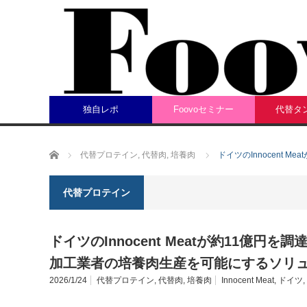
独自レポ
Foovoセミナー
代替タ
ホーム
代替プロテイン
,
代替肉
,
培養肉
ドイツのInnocent
代替プロテイン
ドイツのInnocent Meatが約11億円を
加工業者の培養肉生産を可能にするソリ
2026/1/24
代替プロテイン
,
代替肉
,
培養肉
Innocent Meat
,
ドイツ
,