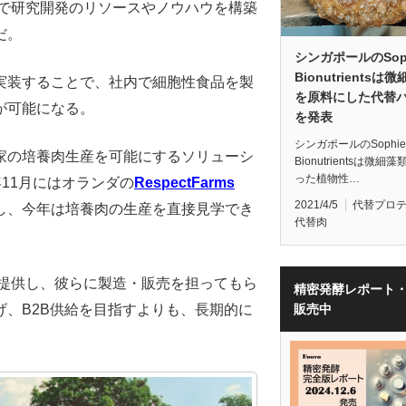
が自社で研究開発のリソースやノウハウを構築
だ。
シンガポールのSoph
Bionutrientsは
実装することで、社内で細胞性食品を製
を原料にした代替
が可能になる。
を発表
シンガポールのSophie'
家の培養肉生産を可能にするソリューシ
Bionutrientsは微細
った植物性…
11月にはオランダの
RespectFarms
2021/4/5
代替プロ
し、今年は培養肉の生産を直接見学でき
代替肉
原料を提供し、彼らに製造・販売を担ってもら
精密発酵レポート
、B2B供給を目指すよりも、長期的に
販売中