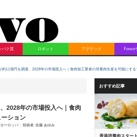
ンパク質
ロボット
アグテック
Foov
 Meatが約11億円を調達、2028年の市場投入へ｜食肉加工業者の培養肉生産を可能にす
おすすめ記事
調達、2028年の市場投入へ｜食肉
ューション
ヨーロッパ
投稿者:
佐藤 あゆみ
香港培養肉スター