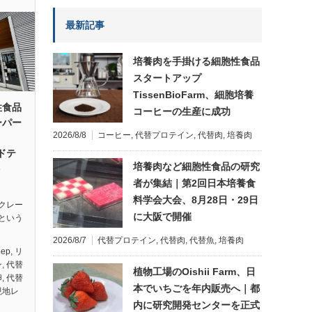
最新記事
培養肉を手掛ける細胞性食品
スタートアップ
TissenBioFarm、細胞培養
性食品
コーヒーの生産に成功
ーパー
2026/8/8
コーヒー
,
代替プロテイン
,
代替肉
,
培養肉
ドテ
培養肉など細胞性食品の研究
ト
者が集結｜第2回日本培養食
料学会大会、8月28日・29日
クレー
に大阪で開催
stという
2026/8/7
代替プロテイン
,
代替肉
,
代替魚
,
培養肉
eep
,
リ
ン
,
代替
植物工場のOishii Farm、日
卵
,
代替
本でいちごを年内販売へ｜都
現地レ
内に研究開発センターを正式