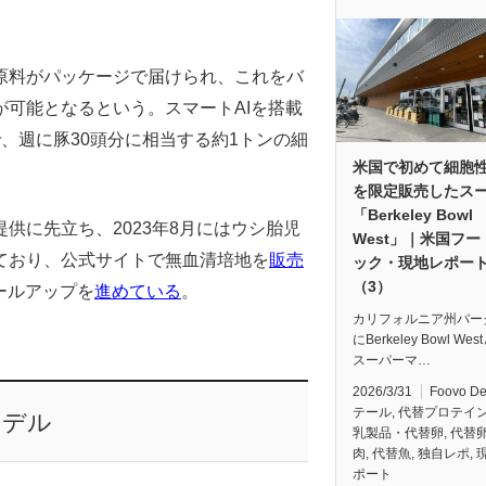
原料がパッケージで届けられ、これをバ
可能となるという。スマートAIを搭載
、週に豚30頭分に相当する約1トンの細
米国で初めて細胞
を限定販売したス
「Berkeley Bowl
供に先立ち、2023年8月にはウシ胎児
West」｜米国フー
ており、公式サイトで無血清培地を
販売
ック・現地レポー
（3）
ールアップを
進めている
。
カリフォルニア州バー
にBerkeley Bowl We
スーパーマ…
2026/3/31
Foovo D
テール
,
代替プロテイ
モデル
乳製品・代替卵
,
代替
肉
,
代替魚
,
独自レポ
,
ポート