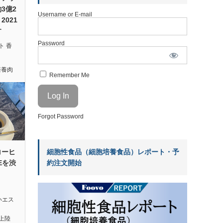
約3億2
Username or E-mail
021
す
Password
ト 香
培養肉
Remember Me
Forgot Password
細胞性食品（細胞培養食品）レポート・予
コーヒ
約注文開始
EEを渋
いエス
初上陸