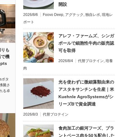
開設
2026/8/6
Foovo Deep
,
アグテック
,
独自レポ
,
現地レ
ポート
アレフ・ファームズ、シンガ
ポールで細胞性牛肉の販売認
切りも
可を取得
茹で機
2026/8/4
代替プロテイン
,
培養
pts
肉
tsボタ
光を使わずに微細藻類由来の
沸騰さ
アスタキサンチンを生産｜米
れる卓
Kuehnle AgroSystemsがシ
リーズBで資金調達
2026/8/3
代替プロテイン
食肉加工の銀河フーズ、プラ
ントベース肉を50％配合した