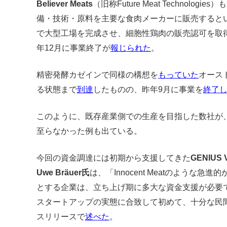
Believer Meats
（旧称Future Meat Technol
備・技術・原料を主要な食肉メーカーに販売すると
で大型工場を完成させ、細胞性鶏肉の販売認可を取得
年12月に事業終了が
報じられた
。
精密発酵カゼインで同様の構想を
もっていた
オース
る状態まで
到達
したものの、昨年9月に事業を
終了
このように、既存産業側での生産を目指した数社が
至らなかった例も出ている。
今回の資金調達には初期から支援してきた
GENIUS V
Uwe Bräuer氏
は、「Innocent Meatのような
とする企業は、立ち上げ期に多大な資金支援が必要
スタートアップの実態に合致して初めて、十分な民
スリリースで
述べた
。