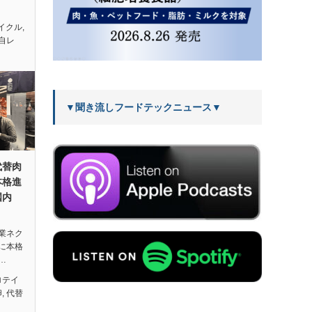
イクル
,
自レ
▼聞き流しフードテックニュース▼
代替肉
本格進
国内
業ネク
に本格
…
ロテイ
卵
,
代替