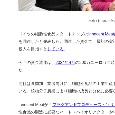
出典：Innocent Me
ドイツの細胞性食品スタートアップの
Innocent Meat
を調達したと発表した。調達した資金で、最初の実証
投入を目指すと
している
。
今回の資金調達は、
2024年4月
の300万ユーロ（当
た。
同社は食肉加工業者向けに、細胞性食品の工業生産
いる。植物分子農業により細胞の成長と分化に必要
Innocent Meatが「
プラグアンドプロデュース・ソリ
性食品の製造に必要なハード（バイオリアクターや