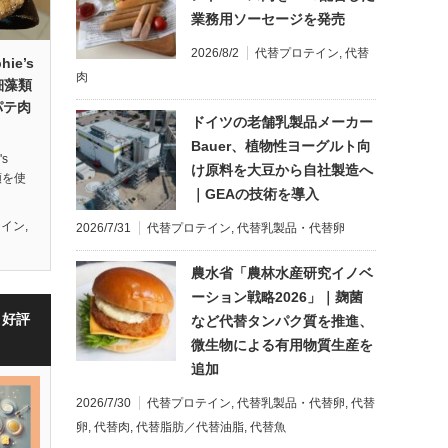
業務用ソーセージを発売
2026/8/2
代替プロテイン
,
代替
ie’s
肉
微細藻類
パテ肉
ドイツの老舗乳製品メーカー
Bauer、植物性ヨーグルト向
s
け原料を大豆から自社製造へ
藻類を使
｜GEAの技術を導入
テイン
,
2026/7/31
代替プロテイン
,
代替乳製品・代替卵
農水省「農林水産研究イノベ
ーション戦略2026」｜麹菌
・好評
など代替タンパク質を推進、
微生物による有用物質生産を
追加
2026/7/30
代替プロテイン
,
代替乳製品・代替卵
,
代替
卵
,
代替肉
,
代替脂肪／代替油脂
,
代替魚