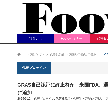
独自レポ
Foovoセミナー
代替タ
ホーム
代替プロテイン
,
代替乳製品・代替卵
,
代替肉
,
代替魚
G
代替プロテイン
GRAS自己認証に終止符か｜米国FDA、
に追加
2025/9/12
代替プロテイン
,
代替乳製品・代替卵
,
代替肉
,
代替魚