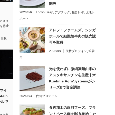
開設
2026/8/6
Foovo Deep
,
アグテック
,
独自レポ
,
現地レ
ポート
アメリ
操業を停止
アレフ・ファームズ、シンガ
ポールで細胞性牛肉の販売認
,
自販
可を取得
2026/8/4
代替プロテイン
,
培養
肉
光を使わずに微細藻類由来の
アスタキサンチンを生産｜米
Kuehnle AgroSystemsがシ
リーズBで資金調達
y、マイ
ein
2026/8/3
代替プロテイン
ールで
食肉加工の銀河フーズ、プラ
ントベース肉を50％配合した
ク企業