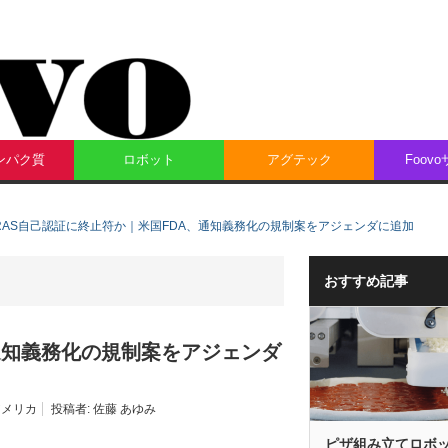
ンパク質
ロボット
アグテック
Foov
RAS自己認証に終止符か｜米国FDA、通知義務化の規制案をアジェンダに追加
おすすめ記事
通知義務化の規制案をアジェンダ
アメリカ
投稿者:
佐藤 あゆみ
ピザ組み立てロボ