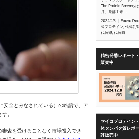
The Protein Brewery
月、発酵由来…
2024/4/8
Foovo De
替プロテイン
,
代替乳
代替卵
,
代替肉
精密発酵レポート
販売中
に安全とみなされている）の略語で、ア
さす。
マイコプロテイン
体タンパク質レポ
Aの審査を受けることなく市場投入でき
評販売中