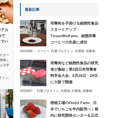
最新記事
培養肉を手掛ける細胞性食品
スタートアップ
学アカ
会で
TissenBioFarm、細胞培養
きでハ
コーヒーの生産に成功
2026/8/8
コーヒー
,
代替プロテイン
,
代替肉
,
培養肉
新カター
に閉幕し
培養肉など細胞性食品の研究
ーム法学
者が集結｜第2回日本培養食
料学会大会、8月28日・29日
テイン
,
に大阪で開催
2026/8/7
代替プロテイン
,
代替肉
,
代替魚
,
培養肉
植物工場のOishii Farm、日
本でいちごを年内販売へ｜都
内に研究開発センターを正式