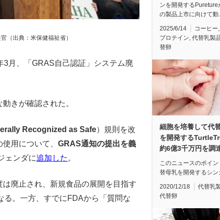
ンを開発するPuretur
の製品上市に向けて動
2025/6/14
コーヒー
プロテイン
,
代替乳製
長官（出典：米保健福祉省）
替卵
年3月、「GRAS自己認証」システム廃
な動きが確認された。
細胞を培養して代
erally Recognized as Safe
）規則を改
を開発するTurtleT
の使用について、
GRAS通知の提出を義
約6億3千万円を調
アジェンダに
追加した
。
このニュースのポイン
替母乳を開発するシン
度は廃止され、新規食品の展開を目指す
2020/12/18
代替乳
代替卵
なる。一方、すでにFDAから「質問な