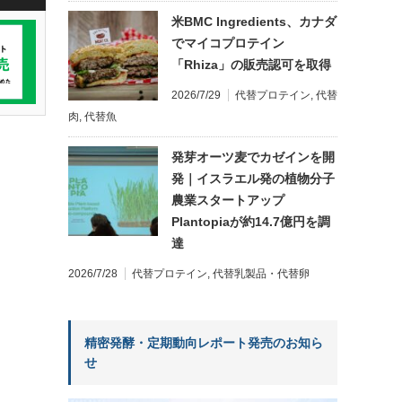
米BMC Ingredients、カナダ
でマイコプロテイン
「Rhiza」の販売認可を取得
2026/7/29
代替プロテイン
,
代替
肉
,
代替魚
発芽オーツ麦でカゼインを開
発｜イスラエル発の植物分子
農業スタートアップ
Plantopiaが約14.7億円を調
達
2026/7/28
代替プロテイン
,
代替乳製品・代替卵
精密発酵・定期動向レポート発売のお知ら
せ