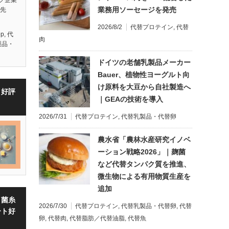
業務用ソーセージを発売
は先
2026/8/2
代替プロテイン
,
代替
ep
,
代
肉
製品・
ドイツの老舗乳製品メーカー
Bauer、植物性ヨーグルト向
け原料を大豆から自社製造へ
・好評
｜GEAの技術を導入
2026/7/31
代替プロテイン
,
代替乳製品・代替卵
農水省「農林水産研究イノベ
ーション戦略2026」｜麹菌
など代替タンパク質を推進、
微生物による有用物質生産を
追加
・菌糸
2026/7/30
代替プロテイン
,
代替乳製品・代替卵
,
代替
ート好
卵
,
代替肉
,
代替脂肪／代替油脂
,
代替魚