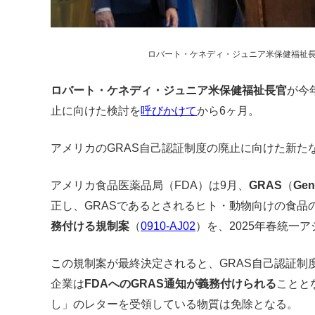
ロバート・ケネディ・ジュニア米保健福祉
ロバート・ケネディ・ジュニア米保健福祉長官
が今
止に向けた検討を
呼びかけて
から6ヶ月。
アメリカのGRAS自己認証制度の廃止に向けた新た
アメリカ食品医薬品局（FDA）は9月、
GRAS
（
Gen
正し、GRASであるとされるヒト・動物向けの食品
務付ける規制案
（
0910-AJ02
）を、2025年春統一
この規制案が最終決定されると、GRAS自己認証制
企業は
FDAへのGRAS通知が義務付けられる
ことと
し」のレターを受領している物質は免除となる。