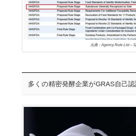
出典：Agency Rule List – S
多くの精密発酵企業がGRAS自己