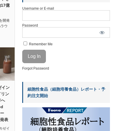
約17億
Username or E-mail
を開発
Password
Aラウ
…
Remember Me
Forgot Password
カゼイン
細胞性食品（細胞培養食品）レポート・予
ドリン
約注文開始
市へ
ed
ヒー
を発表
カゼイ