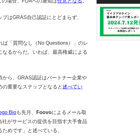
この場合、FDAへの通知は
任意となる
。
プはGRAS自己認証にとどまらず、
質問なし（No Questions）」のレ
になるからだ。いわば、最高権威による
頃から、GRAS認証はパートナー企業や
めの重要なステップとなると
述べてい
ego Bio
も先月、
Foovo
によるメール取
、当社がサービスの提供を目指す大手食品
るためです」と述べている。