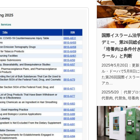
国際イスラーム法
デミー、第26回総
「培養肉は条件付
ラール」と判断
2025年5月20日：更
ル・ドーハで5月8日
た第26回国際イスラ
アカ…
2025/5/20
代替プロ
代替肉
,
代替魚
,
培養肉