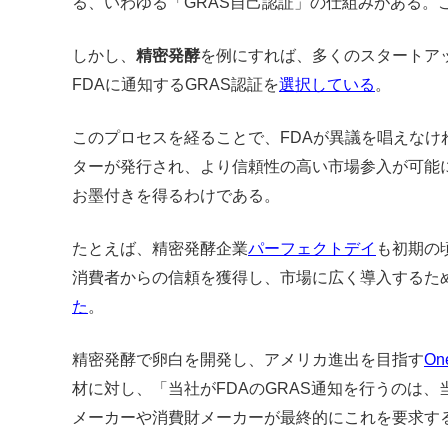
る、いわゆる「GRAS自己認証」の仕組みがある。
しかし、
精密発酵
を例にすれば、多くのスタートアッ
FDAに通知するGRAS認証を
選択している
。
このプロセスを経ることで、FDAが異議を唱えなければ「
ターが発行され、より信頼性の高い市場参入が可能
お墨付きを得るわけである。
たとえば、精密発酵企業
パーフェクトデイ
も初期の
消費者からの信頼を獲得し、市場に広く導入するた
た
。
精密発酵で卵白を開発し、アメリカ進出を目指す
On
材に対し、「当社がFDAのGRAS通知を行うのは
メーカーや消費財メーカーが最終的にこれを要求す