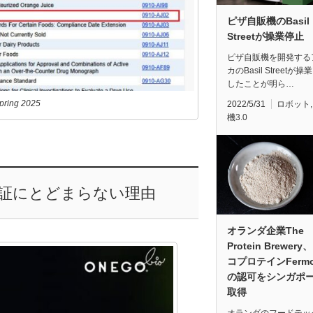
ピザ自販機のBasil
Streetが操業停止
ピザ自販機を開発する
カのBasil Streetが
したことが明ら…
pring 2025
2022/5/31
ロボット
機3.0
認証にとどまらない理由
オランダ企業The
Protein Brewer
コプロテインFermot
の認可をシンガポ
取得
オランダのフードテッ