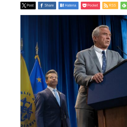
Post
Share
Hatena
Pocket
RSS