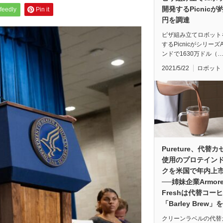
開発するPicnicが
feedly
Pin it
円を調達
ピザ組み立てロボット
するPicnicがシリーズ
ンドで1630万ドル（
2021/5/22
ロボット
Pureture、代替
使用のプロテイン
クを米国で年内上
──姉妹企業Armor
Freshは代替コー
「Barley Brew」
クリーンラベルの代替