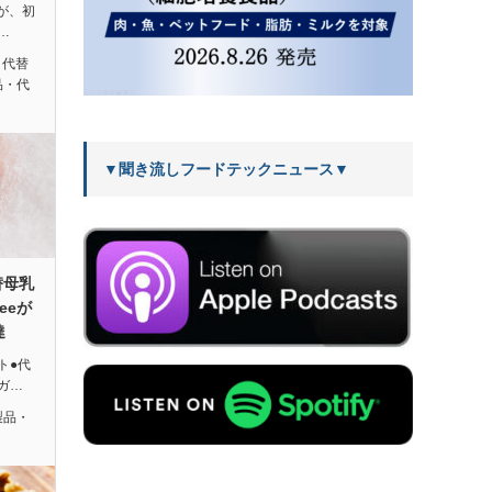
eが、初
…
,
代替
品・代
▼聞き流しフードテックニュース▼
替母乳
reeが
達
ト●代
ガ…
製品・