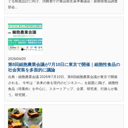
ぐる制度設計に向け、消費者庁の食品衛生基準審議会・新開発食品調査
部会...
2026/04/20
第8回細胞農業会議が7月10日に東京で開催｜細胞性食品の
社会実装を多面的に議論
出典：細胞農業会議 2026年7月10日、第8回細胞農業会議が東京で開催
される。 今年は「未来の食を現代のビジネスへ」を副題に掲げ、細胞性
食品（培養肉）を中心に、スタートアップ、企業、研究者、行政らが集
う。研究開...