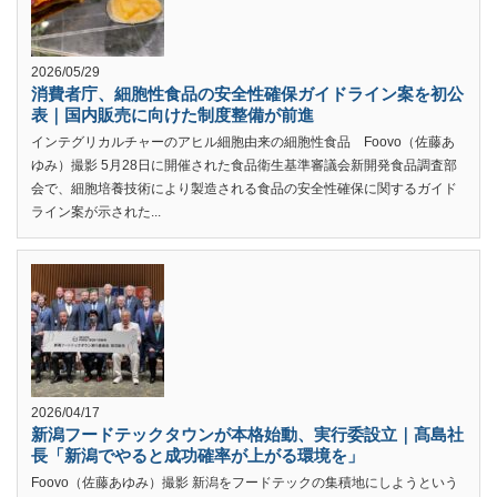
2026/05/29
消費者庁、細胞性食品の安全性確保ガイドライン案を初公
表｜国内販売に向けた制度整備が前進
インテグリカルチャーのアヒル細胞由来の細胞性食品 Foovo（佐藤あ
ゆみ）撮影 5月28日に開催された食品衛生基準審議会新開発食品調査部
会で、細胞培養技術により製造される食品の安全性確保に関するガイド
ライン案が示された...
2026/04/17
新潟フードテックタウンが本格始動、実行委設立｜髙島社
長「新潟でやると成功確率が上がる環境を」
Foovo（佐藤あゆみ）撮影 新潟をフードテックの集積地にしようという