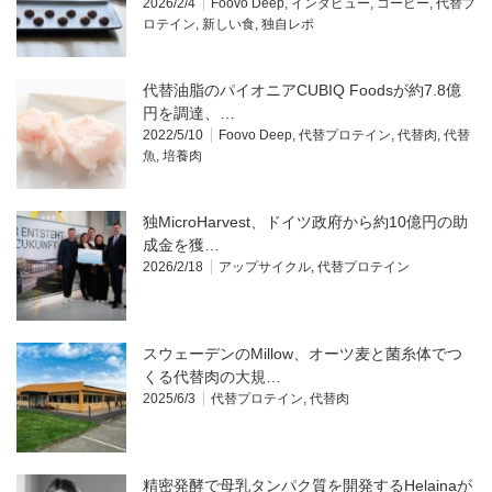
2026/2/4
Foovo Deep
,
インタビュー
,
コーヒー
,
代替プ
ロテイン
,
新しい食
,
独自レポ
代替油脂のパイオニアCUBIQ Foodsが約7.8億
円を調達、…
2022/5/10
Foovo Deep
,
代替プロテイン
,
代替肉
,
代替
魚
,
培養肉
独MicroHarvest、ドイツ政府から約10億円の助
成金を獲…
2026/2/18
アップサイクル
,
代替プロテイン
スウェーデンのMillow、オーツ麦と菌糸体でつ
くる代替肉の大規…
2025/6/3
代替プロテイン
,
代替肉
精密発酵で母乳タンパク質を開発するHelainaが