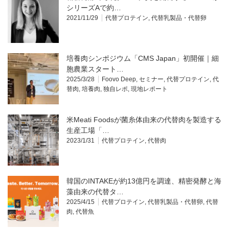
シリーズAで約…
2021/11/29
代替プロテイン
,
代替乳製品・代替卵
培養肉シンポジウム「CMS Japan」初開催｜細
胞農業スタート…
2025/3/28
Foovo Deep
,
セミナー
,
代替プロテイン
,
代
替肉
,
培養肉
,
独自レポ
,
現地レポート
米Meati Foodsが菌糸体由来の代替肉を製造する
生産工場「…
2023/1/31
代替プロテイン
,
代替肉
韓国のINTAKEが約13億円を調達、精密発酵と海
藻由来の代替タ…
2025/4/15
代替プロテイン
,
代替乳製品・代替卵
,
代替
肉
,
代替魚