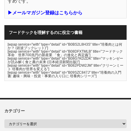
すめです。
▶メールマガジン登録はこちらから
フードテックを理解するのに役立つ書籍
[wpap service=”with” type=”detail” id=”B0BS2L8H3S” title=”培養肉とは何
か？ (岩波ブックレット)”]
[wpap service=”with” type=”detail” id=”B08DFXTMLB” title=”フードテック
革命 世界700兆円の新産業 「食」の進化と再定義”]
[wpap service=”with” type=”detail” id=”B08G7KDZDK” title=”マッキンゼー
が読み解く食と農の未来 (日本経済新聞出版)”]
[wpap service=”with” type=”detail” id=”B082PDW2JM” title=”クリーンミー
ト 培養肉が世界を変える”]
[wpap service=”with” type=”detail” id=”B09SZC847J” title=”培養肉の入門
書: 趣味・興味・投資・事業の入り口に 培養肉シリーズ”]
カテゴリー