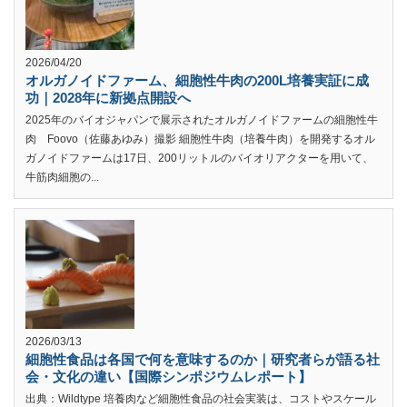
2026/04/20
オルガノイドファーム、細胞性牛肉の200L培養実証に成
功｜2028年に新拠点開設へ
2025年のバイオジャパンで展示されたオルガノイドファームの細胞性牛
肉 Foovo（佐藤あゆみ）撮影 細胞性牛肉（培養牛肉）を開発するオル
ガノイドファームは17日、200リットルのバイオリアクターを用いて、
牛筋肉細胞の...
2026/03/13
細胞性食品は各国で何を意味するのか｜研究者らが語る社
会・文化の違い【国際シンポジウムレポート】
出典：Wildtype 培養肉など細胞性食品の社会実装は、コストやスケール