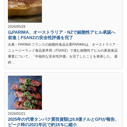
2026/05/28
仏PARIMA、オーストラリア・NZで細胞性アヒル承認へ
前進｜FSANZの安全性評価を完了
出典：PARIMA フランスの細胞性食品企業PARIMAは、オーストラリア・
ニュージーランド食品基準局（FSANZ）で進む細胞性アヒルの新規食品
審査について、「中核的な安全性評価」を完了したことを発表した。 最
終...
2026/02/21
2025年の代替タンパク質投資額は8.8億ドルとGFIが報告、
ピーク時の2021年比で約18％に縮小