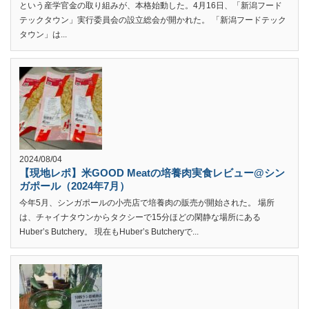
という産学官金の取り組みが、本格始動した。4月16日、「新潟フード
テックタウン」実行委員会の設立総会が開かれた。 「新潟フードテック
タウン」は...
2024/08/04
【現地レポ】米GOOD Meatの培養肉実食レビュー@シン
ガポール（2024年7月）
今年5月、シンガポールの小売店で培養肉の販売が開始された。 場所
は、チャイナタウンからタクシーで15分ほどの閑静な場所にある
Huber’s Butchery。 現在もHuber’s Butcheryで...