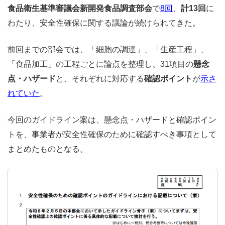
食品衛生基準審議会新開発食品調査部会
で
8回
、
計13回
に
わたり、安全性確保に関する議論が続けられてきた。
前回までの部会では、「細胞の調達」、「生産工程」、
「食品加工」の工程ごとに論点を整理し、31項目の
懸念
点・ハザード
と、それぞれに対応する
確認ポイント
が
示さ
れていた
。
今回のガイドライン案は、懸念点・ハザードと確認ポイン
トを、事業者が安全性確保のために確認すべき事項として
まとめたものとなる。