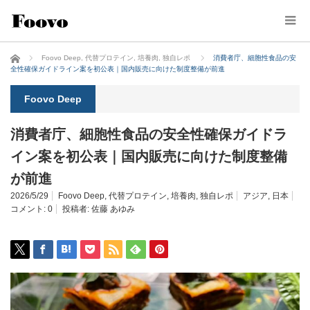
ホーム
Foovo Deep
,
代替プロテイン
,
培養肉
,
独自レポ
消費者庁、細胞性食品の安
全性確保ガイドライン案を初公表｜国内販売に向けた制度整備が前進
Foovo Deep
消費者庁、細胞性食品の安全性確保ガイドラ
イン案を初公表｜国内販売に向けた制度整備
が前進
2026/5/29
Foovo Deep
,
代替プロテイン
,
培養肉
,
独自レポ
アジア
,
日本
コメント:
0
投稿者:
佐藤 あゆみ