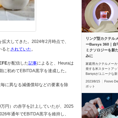
リング型カクテル
拡大してきた。2024年2月時点で、
ーBarsys 360｜
いると
されていた
。
ミクソロジーを新
みに
EFE
が配信した
記事
によると、Heuraは
家庭用カクテルメーカ
発する米スタートアッ
半期に初めてEBITDA黒字を達成した。
Barsysがユニークな
2023/8/15
Foovo D
業毎に異なる減価償却などの要素を除
ボット
000万円）の赤字を計上していたが、2025
026年通年でEBITDA黒字を維持し、