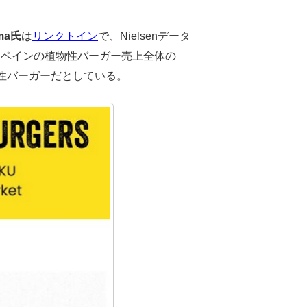
oma氏
は
リンクトイン
で、Nielsenデータ
スペインの植物性バーガー売上全体の
性バーガーだとしている。