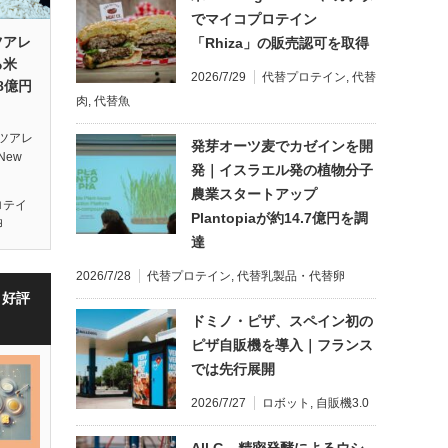
でマイコプロテイン
ツアレ
「Rhiza」の販売認可を取得
る米
2026/7/29
代替プロテイン
,
代替
28億円
肉
,
代替魚
ツアレ
発芽オーツ麦でカゼインを開
ew
発｜イスラエル発の植物分子
農業スタートアップ
ロテイ
Plantopiaが約14.7億円を調
卵
達
2026/7/28
代替プロテイン
,
代替乳製品・代替卵
・好評
ドミノ・ピザ、スペイン初の
ピザ自販機を導入｜フランス
では先行展開
2026/7/27
ロボット
,
自販機3.0
All G、精密発酵によるウシ