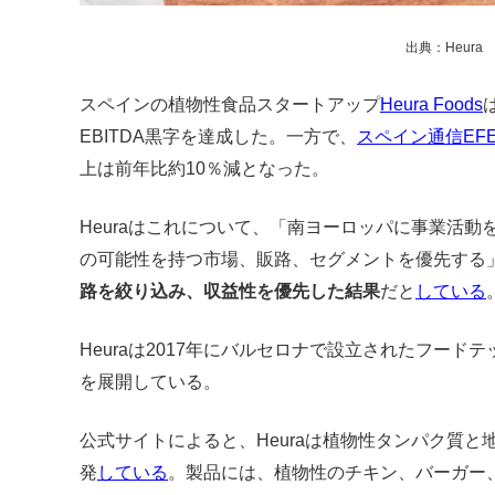
出典：Heura
スペインの植物性食品スタートアップ
Heura Foods
EBITDA黒字を達成した。一方で、
スペイン通信EF
上は前年比約10％減となった。
Heuraはこれについて、「南ヨーロッパに事業活
の可能性を持つ市場、販路、セグメントを優先する
路を絞り込み、収益性を優先した結果
だと
している
Heuraは2017年にバルセロナで設立されたフー
を展開している。
公式サイトによると、Heuraは植物性タンパク質
発
している
。製品には、植物性のチキン、バーガー