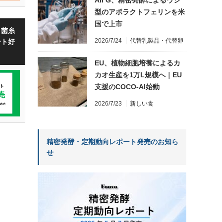
型のアポラクトフェリンを米
国で上市
・菌糸
2026/7/24
代替乳製品・代替卵
ート好
EU、植物細胞培養によるカ
カオ生産を1万L規模へ｜EU
支援のCOCO-AI始動
2026/7/23
新しい食
精密発酵・定期動向レポート発売のお知ら
せ