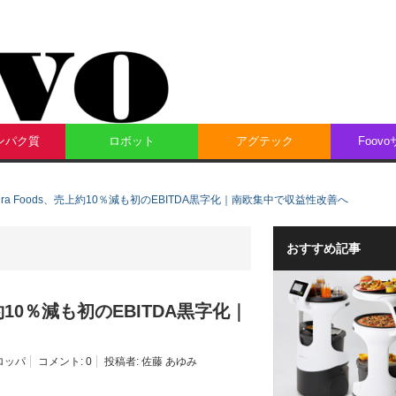
ンパク質
ロボット
アグテック
Foov
ra Foods、売上約10％減も初のEBITDA黒字化｜南欧集中で収益性改善へ
おすすめ記事
約10％減も初のEBITDA黒字化｜
ロッパ
コメント:
0
投稿者:
佐藤 あゆみ