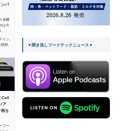
タンパ
ス発酵
elは今
1…
テイン
,
▼聞き流しフードテックニュース▼
代替卵
,
Cell
アジア
計画を
ーフー