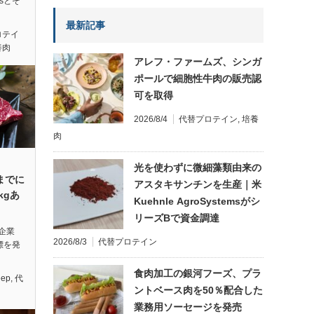
ksとそ
最新記事
ロテイ
養肉
アレフ・ファームズ、シンガ
ポールで細胞性牛肉の販売認
可を取得
2026/8/4
代替プロテイン
,
培養
肉
光を使わずに微細藻類由来の
年までに
アスタキサンチンを生産｜米
kgあ
Kuehnle AgroSystemsがシ
リーズBで資金調達
企業
2026/8/3
代替プロテイン
目標を発
食肉加工の銀河フーズ、プラ
eep
,
代
ントベース肉を50％配合した
業務用ソーセージを発売