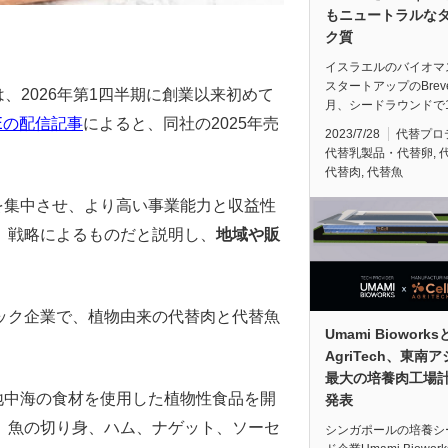
もニュートラルな
ク質
イスラエルのバイオマ
スタートアップのBrev
は、2026年第1四半期に創業以来初めて
月、シードラウンドで
Eの配信記事
によると、同社の2025年売
2023/7/28
代替プロ
代替乳製品・代替卵
,
代替肉
,
代替魚
動を集中させ、より高い事業能力と収益性
」戦略によるものだと説明し、
地域や販
。
ドテック企業で、植物由来の代替肉と代替魚
Umami Bioworksと
AgriTech、東南
最大の培養肉工場
と地中海の食材を使用した植物性食品を開
発表
、魚の切り身、ハム、ナゲット、ソーセ
シンガポールの培養シ