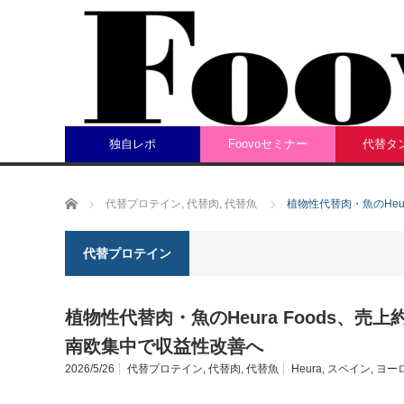
独自レポ
Foovoセミナー
代替タ
ホーム
代替プロテイン
,
代替肉
,
代替魚
植物性代替肉・魚のHeu
代替プロテイン
植物性代替肉・魚のHeura Foods、売上
南欧集中で収益性改善へ
2026/5/26
代替プロテイン
,
代替肉
,
代替魚
Heura
,
スペイン
,
ヨー