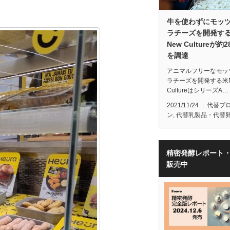
牛を使わずにモッ
ラチーズを開発す
New Cultureが約
を調達
アニマルフリーなモッ
ラチーズを開発する米N
CultureはシリーズA…
2021/11/24
代替プ
ン
,
代替乳製品・代替
精密発酵レポート
販売中