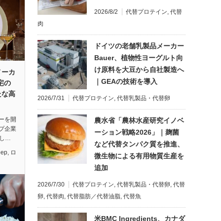
2026/8/2
代替プロテイン
,
代替
肉
ドイツの老舗乳製品メーカー
Bauer、植物性ヨーグルト向
け原料を大豆から自社製造へ
メーカ
｜GEAの技術を導入
自宅の
たな高
2026/7/31
代替プロテイン
,
代替乳製品・代替卵
ーを開
農水省「農林水産研究イノベ
プ企業
ーション戦略2026」｜麹菌
新し…
など代替タンパク質を推進、
eep
,
ロ
微生物による有用物質生産を
追加
2026/7/30
代替プロテイン
,
代替乳製品・代替卵
,
代替
卵
,
代替肉
,
代替脂肪／代替油脂
,
代替魚
米BMC Ingredients、カナダ