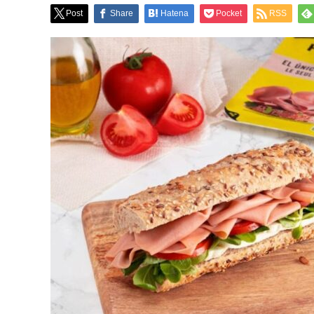
Post
Share
Hatena
Pocket
RSS