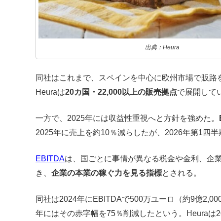
出典：Heura
同社はこれまで、スペインを中心に欧州市場で販路を
Heuraは
20カ国・22,000以上の販売拠点
で展開して
一方で、2025年には収益性重視へと方針を強めた。
2025年に売上を約10％減らしたが、2026年第1四
EBITDA
は、国ごとに事情が異なる税金や金利、企
き、
企業の本業の稼ぐ力を見る指標
とされる。
同社は2024年にEBITDAで500万ユーロ（約9億2,
年にはその赤字幅を75％削減したという。Heuraは2