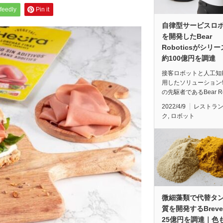
feedly
Pin it
自律型サービスロ
を開発したBear
Roboticsがシリ
約100億円を調達
接客ロボットと人工知
用したソリューション
の先駆者であるBear R
2022/4/9
レストラ
ク
,
ロボット
微細藻類で代替タ
質を開発するBreve
25億円を調達｜色