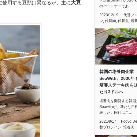
ド企業Umami Biowor
に使用する豆類は異なるが、主に
大豆
、
のパートナーであ…
2023/12/19
代替プ
ン
,
代替肉
,
代替魚
,
培
韓国の培養肉企業
SeaWith、2030
培養ステーキ肉を1
たり3ドルへ
培養肉を開発する韓国
Seawithが、新たな
表した。同社はこ…
2021/8/17
Foovo D
替プロテイン
,
培養肉