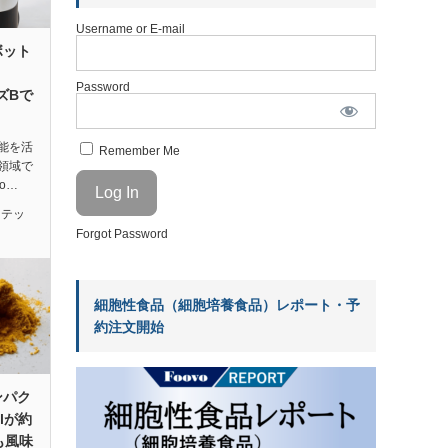
Username or E-mail
ボット
Password
ーズBで
能を活
Remember Me
領域で
o…
ンテッ
Forgot Password
細胞性食品（細胞培養食品）レポート・予
約注文開始
ンパク
lが約
も風味