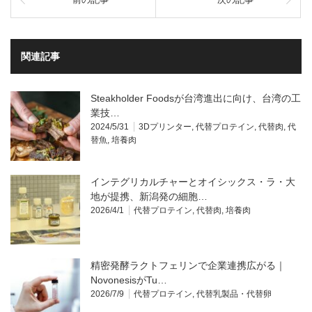
関連記事
Steakholder Foodsが台湾進出に向け、台湾の工
業技…
2024/5/31
3Dプリンター
,
代替プロテイン
,
代替肉
,
代
替魚
,
培養肉
インテグリカルチャーとオイシックス・ラ・大
地が提携、新潟発の細胞…
2026/4/1
代替プロテイン
,
代替肉
,
培養肉
精密発酵ラクトフェリンで企業連携広がる｜
NovonesisがTu…
2026/7/9
代替プロテイン
,
代替乳製品・代替卵