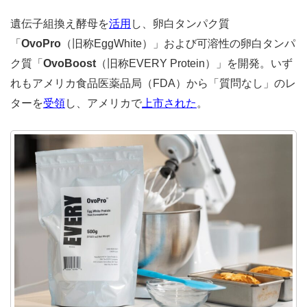
遺伝子組換え酵母を
活用
し、卵白タンパク質
「
OvoPro
（旧称EggWhite）」および可溶性の卵白タンパ
ク質「
OvoBoost
（旧称EVERY Protein）」を開発。いず
れもアメリカ食品医薬品局（FDA）から「質問なし」のレ
ターを
受領
し、アメリカで
上市された
。