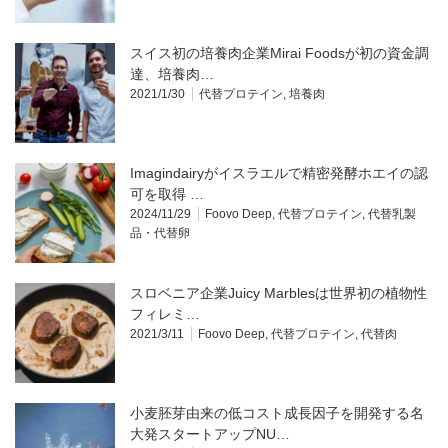
スイス初の培養肉企業Mirai Foodsが初の資金調
達、培養肉…
2021/1/30
代替プロテイン
,
培養肉
Imagindairyがイスラエルで精密発酵ホエイの認
可を取得 …
2024/11/29
Foovo Deep
,
代替プロテイン
,
代替乳製
品・代替卵
スロベニア企業Juicy Marblesは世界初の植物性
フィレミ…
2021/3/11
Foovo Deep
,
代替プロテイン
,
代替肉
小麦胚芽由来の低コスト成長因子を開発する名
大発スタートアップNU…