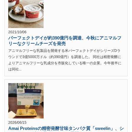
2021/10/06
パーフェクトデイが約390億円を調達、今秋にアニマルフ
リーなクリームチーズを発売
アニマルフリーな乳製品を開発する米パーフェクトデイがシリーズDラ
ウンドで3億5000万ドル（約390億円）を調達した。 同社は精密発酵に
よりアニマルフリーな乳成分を市販化している唯一の企業。今年後半に
は同社...
2026/06/15
Amai Proteinsの精密発酵甘味タンパク質「sweelin」、シ