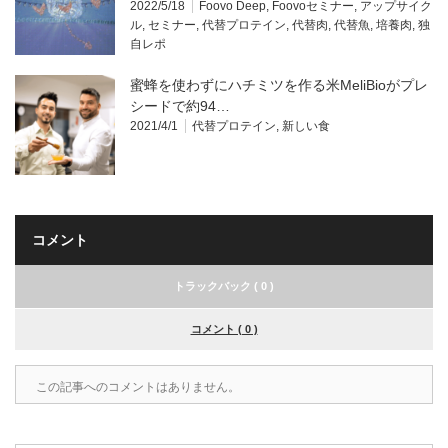
2022/5/18
Foovo Deep
,
Foovoセミナー
,
アップサイク
ル
,
セミナー
,
代替プロテイン
,
代替肉
,
代替魚
,
培養肉
,
独
自レポ
蜜蜂を使わずにハチミツを作る米MeliBioがプレ
シードで約94…
2021/4/1
代替プロテイン
,
新しい食
コメント
トラックバック ( 0 )
コメント ( 0 )
この記事へのコメントはありません。