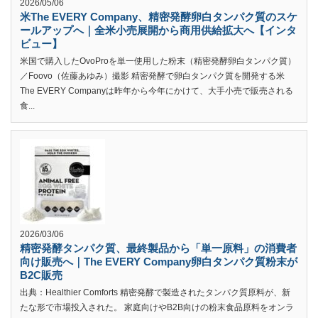
2026/05/06
米The EVERY Company、精密発酵卵白タンパク質のスケ
ールアップへ｜全米小売展開から商用供給拡大へ【インタ
ビュー】
米国で購入したOvoProを単一使用した粉末（精密発酵卵白タンパク質）
／Foovo（佐藤あゆみ）撮影 精密発酵で卵白タンパク質を開発する米
The EVERY Companyは昨年から今年にかけて、大手小売で販売される
食...
2026/03/06
精密発酵タンパク質、最終製品から「単一原料」の消費者
向け販売へ｜The EVERY Company卵白タンパク質粉末が
B2C販売
出典：Healthier Comforts 精密発酵で製造されたタンパク質原料が、新
たな形で市場投入された。 家庭向けやB2B向けの粉末食品原料をオンラ