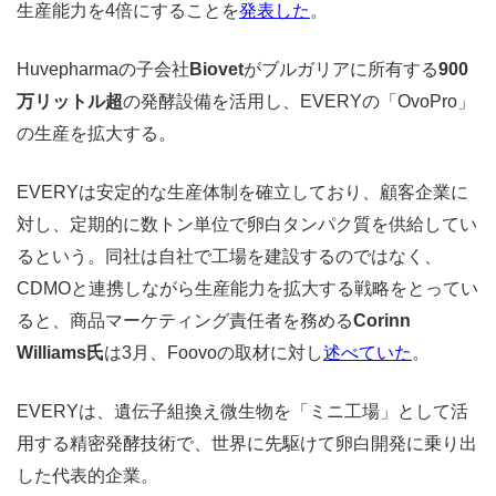
生産能力を4倍にすることを
発表した
。
Huvepharmaの子会社
Biovet
がブルガリアに所有する
900
万リットル超
の発酵設備を活用し、EVERYの「OvoPro」
の生産を拡大する。
EVERYは安定的な生産体制を確立しており、顧客企業に
対し、定期的に数トン単位で卵白タンパク質を供給してい
るという。同社は自社で工場を建設するのではなく、
CDMOと連携しながら生産能力を拡大する戦略をとってい
ると、商品マーケティング責任者を務める
Corinn
Williams氏
は3月、Foovoの取材に対し
述べていた
。
EVERYは、遺伝子組換え微生物を「ミニ工場」として活
用する精密発酵技術で、世界に先駆けて卵白開発に乗り出
した代表的企業。