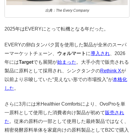
出典：The Every Company
2025年はEVERYにとって転機となる年だった。
EVERYの卵白タンパク質を使用した製品が全米のスーパ
ーマーケットチェーン、
ウォルマート
に
導入され
、2026
年には
Target
でも展開が
始まった
。大手小売で販売される
製品に原料として採用され、シンクタンクの
Rethink X
が
以前より示唆していた“見えない形での市場投入”が
本格化
した
。
さらに3月には米Healthier Comfortsにより、OvoProを単
一原料として使用した消費者向け製品が初めて
販売され
た
。従来の原料の一部として使用した最終製品ではなく、
精密発酵原料単体を家庭向けの原料製品としてB2Cで購入