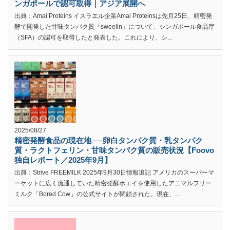
ンガポールで認可取得｜アジア展開へ
出典：Amai Proteins イスラエル企業Amai Proteinsは先月25日、精密発
酵で開発した甘味タンパク質「sweelin」について、シンガポール食品庁
（SFA）の認可を取得したと発表した。これにより、シ...
2025/08/27
精密発酵食品の現在地──卵白タンパク質・乳タンパク
質・ラクトフェリン・甘味タンパク質の販売状況【Foovo
独自レポート／2025年9月】
出典：Strive FREEMILK 2025年9月30日情報追記 アメリカのスーパーマ
ーケットに広く流通していた精密発酵ホエイを使用したアニマルフリー
ミルク「Bored Cow」の公式サイトが閉鎖された。現在、...