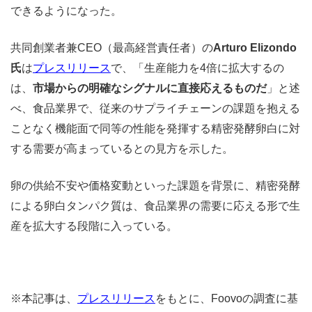
できるようになった。
共同創業者兼CEO（最高経営責任者）の
Arturo Elizondo
氏
は
プレスリリース
で、「生産能力を4倍に拡大するの
は、
市場からの明確なシグナルに直接応えるものだ
」と述
べ、食品業界で、従来のサプライチェーンの課題を抱える
ことなく機能面で同等の性能を発揮する精密発酵卵白に対
する需要が高まっているとの見方を示した。
卵の供給不安や価格変動といった課題を背景に、精密発酵
による卵白タンパク質は、食品業界の需要に応える形で生
産を拡大する段階に入っている。
※本記事は、
プレスリリース
をもとに、Foovoの調査に基