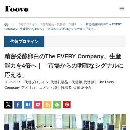
ホーム
代替プロテイン
,
代替乳製品・代替卵
,
代替卵
精密発酵卵白のThe EVERY
Company、生産能力を4倍へ｜「市場からの明確なシグナルに応える」
代替プロテイン
精密発酵卵白のThe EVERY Company、生産
能力を4倍へ｜「市場からの明確なシグナルに
応える」
2026/6/17
代替プロテイン
,
代替乳製品・代替卵
,
代替卵
The Every
Company
,
アメリカ
コメント:
0
投稿者:
佐藤 あゆみ