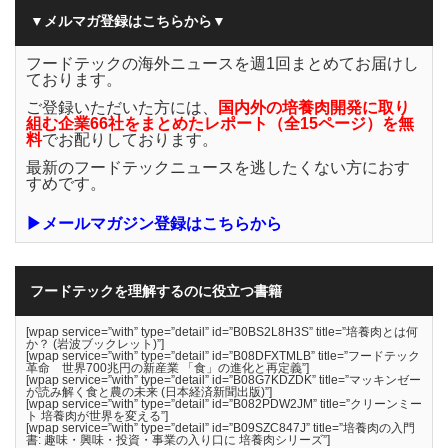
▼メルマガ登録はこちらから▼
フードテックの海外ニュースを週1回まとめてお届けし
ております。
ご登録いただいた方には、
国内外の培養肉開発に取り
組む企業66社をまとめたレポート（全15ページ）を無
料
でお配りしております。
最新のフードテックニュースを逃したくない方におす
すめです。
▶メールマガジン登録はこちらから
フードテックを理解するのに役立つ書籍
[wpap service=”with” type=”detail” id=”B0BS2L8H3S” title=”培養肉とは何
か？ (岩波ブックレット)”]
[wpap service=”with” type=”detail” id=”B08DFXTMLB” title=”フードテック
革命 世界700兆円の新産業 「食」の進化と再定義”]
[wpap service=”with” type=”detail” id=”B08G7KDZDK” title=”マッキンゼー
が読み解く食と農の未来 (日本経済新聞出版)”]
[wpap service=”with” type=”detail” id=”B082PDW2JM” title=”クリーンミー
ト 培養肉が世界を変える”]
[wpap service=”with” type=”detail” id=”B09SZC847J” title=”培養肉の入門
書: 趣味・興味・投資・事業の入り口に 培養肉シリーズ”]