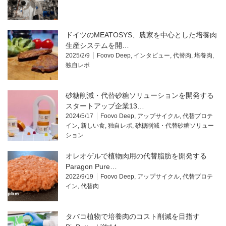
ドイツのMEATOSYS、農家を中心とした培養肉
生産システムを開…
2025/2/9
Foovo Deep
,
インタビュー
,
代替肉
,
培養肉
,
独自レポ
砂糖削減・代替砂糖ソリューションを開発する
スタートアップ企業13…
2024/5/17
Foovo Deep
,
アップサイクル
,
代替プロテ
イン
,
新しい食
,
独自レポ
,
砂糖削減・代替砂糖ソリュー
ション
オレオゲルで植物肉用の代替脂肪を開発する
Paragon Pure…
2022/9/19
Foovo Deep
,
アップサイクル
,
代替プロテ
イン
,
代替肉
タバコ植物で培養肉のコスト削減を目指す