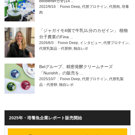
BioBetterが約14…
2022/9/16
Foovo Deep
,
代替プロテイン
,
代替肉
,
培養
肉
「ジャガイモ4個で牛乳1L分のカゼイン」 植物
分子農業のFina…
2026/6/3
Foovo Deep
,
インタビュー
,
代替プロテイン
,
代替乳製品・代替卵
,
独自レポ
Belグループ、精密発酵クリームチーズ
「Nurishh」の販売を…
2025/10/7
Foovo Deep
,
代替プロテイン
,
代替乳製
品・代替卵
,
独自レポ
2025年・培養魚企業レポート販売開始