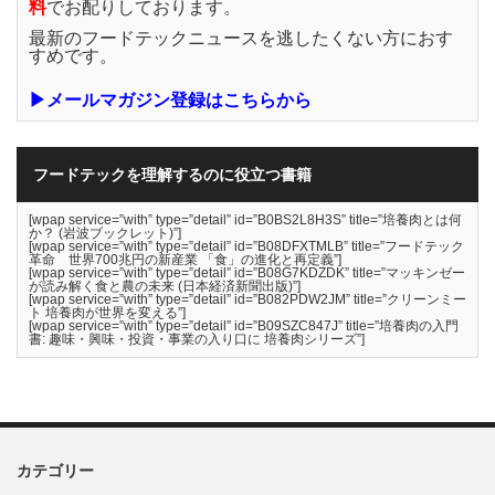
料
でお配りしております。
最新のフードテックニュースを逃したくない方におす
すめです。
▶メールマガジン登録はこちらから
フードテックを理解するのに役立つ書籍
[wpap service=”with” type=”detail” id=”B0BS2L8H3S” title=”培養肉とは何
か？ (岩波ブックレット)”]
[wpap service=”with” type=”detail” id=”B08DFXTMLB” title=”フードテック
革命 世界700兆円の新産業 「食」の進化と再定義”]
[wpap service=”with” type=”detail” id=”B08G7KDZDK” title=”マッキンゼー
が読み解く食と農の未来 (日本経済新聞出版)”]
[wpap service=”with” type=”detail” id=”B082PDW2JM” title=”クリーンミー
ト 培養肉が世界を変える”]
[wpap service=”with” type=”detail” id=”B09SZC847J” title=”培養肉の入門
書: 趣味・興味・投資・事業の入り口に 培養肉シリーズ”]
カテゴリー