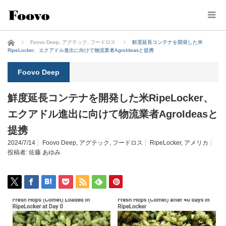
ホーム
Foovo Deep
,
アグテック
,
フードロス
鮮度延長コンテナを開発した米
RipeLocker、エクアドル進出に向けて物流業者AgroIdeasと提携
Foovo Deep
鮮度延長コンテナを開発した米RipeLocker、
エクアドル進出に向けて物流業者AgroIdeasと
提携
2024/7/14
Foovo Deep
,
アグテック
,
フードロス
RipeLocker
,
アメリカ
投稿者:
佐藤 あゆみ