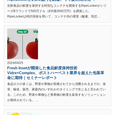
生鮮食品の鮮度を保持する特別なコンテナを開発するRipeLockerがシリ
ーズBラウンドで500万ドル（約5億3000万円）を調達した。
RipeLockerは特許技術を用いて、コンテナ内の環境（酸素、気圧...
2024/04/25
Fresh Insetが開発した食品鮮度保持技術
Vidre+Complex、ポストハーベスト業界を超えた包装革
命に期待｜セミナーレポート
食品ロスの多くは、野菜や果物が収穫されてから消費されるまでの、保
管、輸送、販売、家庭内のいずれかのタイミングで生じると言われてい
る。このため、野菜や果物など青果物の鮮度を延長するソリューション
が期待されている。 ...