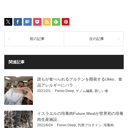
前の記事
次の記事
関連記事
誰もが食べられるグルテンを開発するUkko、食
品アレルギーにパラ…
2021/2/1
Foovo Deep
,
ゲノム編集
,
新しい食
イスラエルの培養肉Future Meatが世界初の培養
肉生産施設…
2021/6/24
Foovo Deep
,
代替プロテイン
,
培養肉