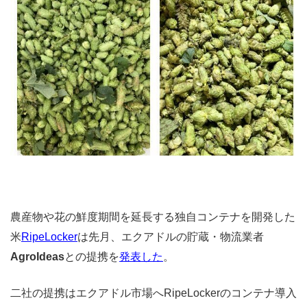
農産物や花の鮮度期間を延長する独自コンテナを開発した
米
RipeLocker
は先月、エクアドルの貯蔵・物流業者
AgroIdeas
との提携を
発表した
。
二社の提携はエクアドル市場へRipeLockerのコンテナ導入