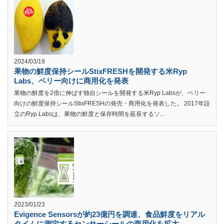
2024/03/19
果物の鮮度保持シールStixFRESHを開発する米Ryp
Labs、ベリー向けに商用化を発表
果物の鮮度を2倍に伸ばす独自シールを開発する米Ryp Labsが、ベリー
向けの鮮度保持シールStixFRESHの発売・商用化を発表した。 2017年設
立のRyp Labsは、果物の鮮度と保存時間を延長するソ...
2023/01/23
Evigence Sensorsが約23億円を調達、食品鮮度をリアル
タイムに測定するセンサーシールの商用化を拡大