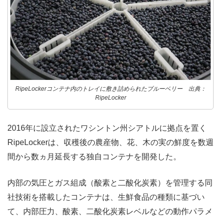
RipeLockerコンテナ内のトレイに敷き詰められたブルーベリー 出典：
RipeLocker
2016年に設立されたワシントン州シアトルに拠点を置く
RipeLockerは、収穫後の農産物、花、木の実の鮮度を数週
間から数ヵ月延長する独自コンテナを開発した。
内部の気圧とガス組成（酸素と二酸化炭素）を管理する同
社技術を搭載したコンテナは、生鮮食品の種類に基づい
て、内部圧力、酸素、二酸化炭素レベルなどの動作パラメ