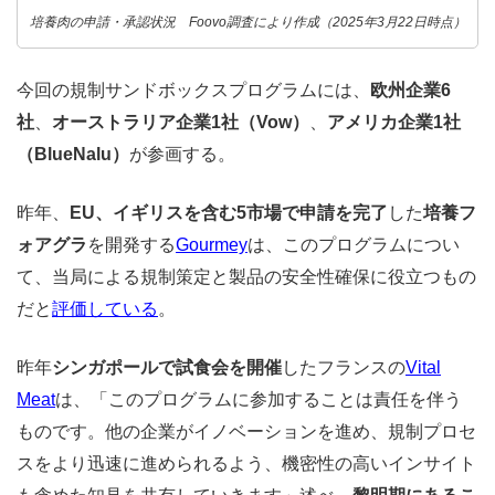
培養肉の申請・承認状況 Foovo調査により作成（2025年3月22日時点）
今回の規制サンドボックスプログラムには、
欧州企業6
社
、
オーストラリア企業1社（Vow）
、
アメリカ企業1社
（BlueNalu）
が参画する。
昨年、
EU、イギリスを含む5市場で申請を完了
した
培養フ
ォアグラ
を開発する
Gourmey
は、このプログラムについ
て、当局による規制策定と製品の安全性確保に役立つもの
だと
評価している
。
昨年
シンガポールで試食会を開催
したフランスの
Vital
Meat
は、「このプログラムに参加することは責任を伴う
ものです。他の企業がイノベーションを進め、規制プロセ
スをより迅速に進められるよう、機密性の高いインサイト