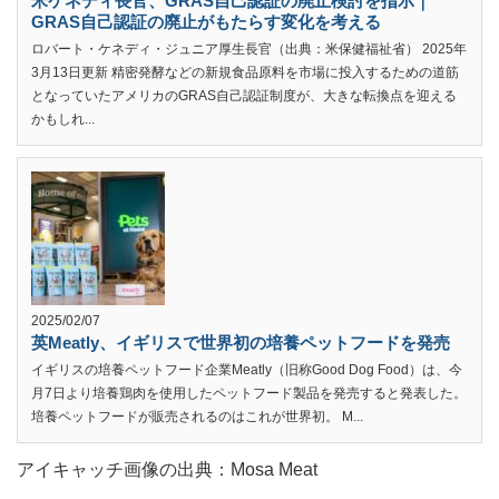
米ケネディ長官、GRAS自己認証の廃止検討を指示｜
GRAS自己認証の廃止がもたらす変化を考える
ロバート・ケネディ・ジュニア厚生長官（出典：米保健福祉省） 2025年
3月13日更新 精密発酵などの新規食品原料を市場に投入するための道筋
となっていたアメリカのGRAS自己認証制度が、大きな転換点を迎える
かもしれ...
2025/02/07
英Meatly、イギリスで世界初の培養ペットフードを発売
イギリスの培養ペットフード企業Meatly（旧称Good Dog Food）は、今
月7日より培養鶏肉を使用したペットフード製品を発売すると発表した。
培養ペットフードが販売されるのはこれが世界初。 M...
アイキャッチ画像の出典：Mosa Meat