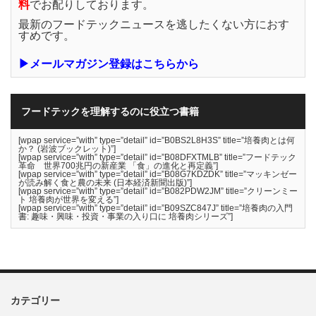
料
でお配りしております。
最新のフードテックニュースを逃したくない方におす
すめです。
▶メールマガジン登録はこちらから
フードテックを理解するのに役立つ書籍
[wpap service=”with” type=”detail” id=”B0BS2L8H3S” title=”培養肉とは何
か？ (岩波ブックレット)”]
[wpap service=”with” type=”detail” id=”B08DFXTMLB” title=”フードテック
革命 世界700兆円の新産業 「食」の進化と再定義”]
[wpap service=”with” type=”detail” id=”B08G7KDZDK” title=”マッキンゼー
が読み解く食と農の未来 (日本経済新聞出版)”]
[wpap service=”with” type=”detail” id=”B082PDW2JM” title=”クリーンミー
ト 培養肉が世界を変える”]
[wpap service=”with” type=”detail” id=”B09SZC847J” title=”培養肉の入門
書: 趣味・興味・投資・事業の入り口に 培養肉シリーズ”]
カテゴリー