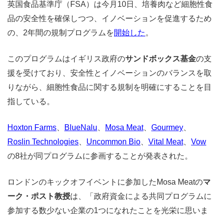
英国食品基準庁（FSA）は今月10日、培養肉など細胞性食
品の安全性を確保しつつ、イノベーションを促進するため
の、2年間の規制プログラムを
開始した
。
このプログラムはイギリス政府の
サンドボックス基金
の支
援を受けており、安全性とイノベーションのバランスを取
りながら、細胞性食品に関する規制を明確にすることを目
指している。
Hoxton Farms
、
BlueNalu
、
Mosa Meat
、
Gourmey
、
Roslin Technologies
、
Uncommon Bio
、
Vital Meat
、
Vow
の8社が同プログラムに参画することが発表された。
ロンドンのキックオフイベントに参加したMosa Meatの
マ
ーク・ポスト教授
は、「政府資金による共同プログラムに
参加する数少ない企業の1つになれたことを光栄に思いま