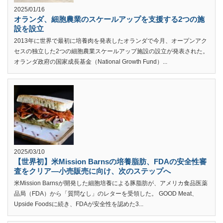
2025/01/16
オランダ、細胞農業のスケールアップを支援する2つの施
設を設立
2013年に世界で最初に培養肉を発表したオランダで今月、オープンアク
セスの独立した2つの細胞農業スケールアップ施設の設立が発表された。
オランダ政府の国家成長基金（National Growth Fund）...
2025/03/10
【世界初】米Mission Barnsの培養脂肪、FDAの安全性審
査をクリア—小売販売に向け、次のステップへ
米Mission Barnsが開発した細胞培養による豚脂肪が、アメリカ食品医薬
品局（FDA）から「質問なし」のレターを受領した。 GOOD Meat、
Upside Foodsに続き、FDAが安全性を認めた3...