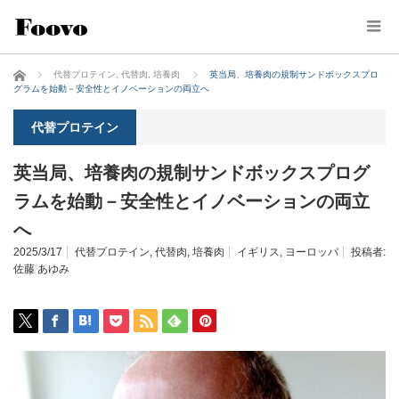
ホーム
代替プロテイン
,
代替肉
,
培養肉
英当局、培養肉の規制サンドボックスプロ
グラムを始動－安全性とイノベーションの両立へ
代替プロテイン
英当局、培養肉の規制サンドボックスプログ
ラムを始動－安全性とイノベーションの両立
へ
2025/3/17
代替プロテイン
,
代替肉
,
培養肉
イギリス
,
ヨーロッパ
投稿者:
佐藤 あゆみ