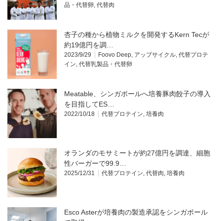
品・代替卵
,
代替肉
杏子の種から植物ミルクを開発するKern Tecが
約19億円を調…
2023/9/29
Foovo Deep
,
アップサイクル
,
代替プロテ
イン
,
代替乳製品・代替卵
Meatable、シンガポールへ培養豚肉餃子の導入
を目指してES…
2022/10/18
代替プロテイン
,
培養肉
オランダのモサミートが約27億円を調達、細胞
性バーガーで99.9…
2025/12/31
代替プロテイン
,
代替肉
,
培養肉
Esco Asterが培養肉の製造承認をシンガポール