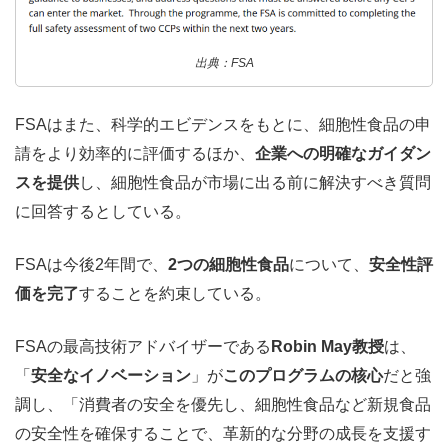
出典：FSA
FSAはまた、科学的エビデンスをもとに、細胞性食品の申
請をより効率的に評価するほか、
企業への明確なガイダン
スを提供
し、細胞性食品が市場に出る前に解決すべき質問
に回答するとしている。
FSAは今後2年間で、
2つの細胞性食品
について、
安全性評
価を完了
することを約束している。
FSAの最高技術アドバイザーである
Robin May教授
は、
「
安全なイノベーション
」が
このプログラムの核心
だと強
調し、「消費者の安全を優先し、細胞性食品など新規食品
の安全性を確保することで、革新的な分野の成長を支援す