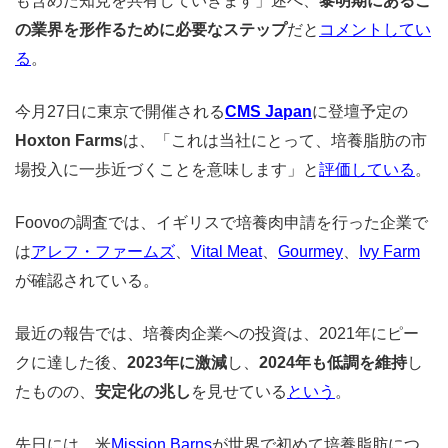
も含めた知見を共有していきます」述べ、
黎明期にあるこ
の業界を形作るために必要なステップ
だと
コメントしてい
る
。
今月27日に東京で開催される
CMS Japan
に登壇予定の
Hoxton Farms
は、「これは当社にとって、培養脂肪の市
場投入に一歩近づくことを意味します」と
評価している
。
Foovoの調査では、イギリスで培養肉申請を行った企業で
は
アレフ・ファームズ
、
Vital Meat
、
Gourmey
、
Ivy Farm
が確認されている。
最近の報告では、培養肉企業への投資は、2021年にピー
クに達した後、
2023年に激減
し、
2024年も低調を維持
し
たものの、
安定化の兆し
を見せている
という
。
先日には、米
Mission Barns
が世界で初めて培養脂肪につ