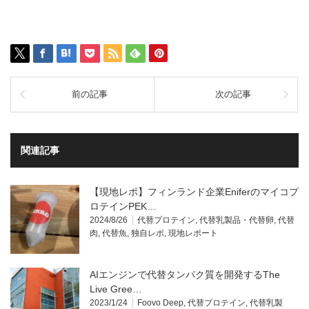
前の記事
次の記事
関連記事
【現地レポ】フィンランド企業Eniferのマイコプ
ロテインPEK…
2024/8/26
代替プロテイン
,
代替乳製品・代替卵
,
代替
肉
,
代替魚
,
独自レポ
,
現地レポート
AIエンジンで代替タンパク質を開発するThe
Live Gree…
2023/1/24
Foovo Deep
,
代替プロテイン
,
代替乳製