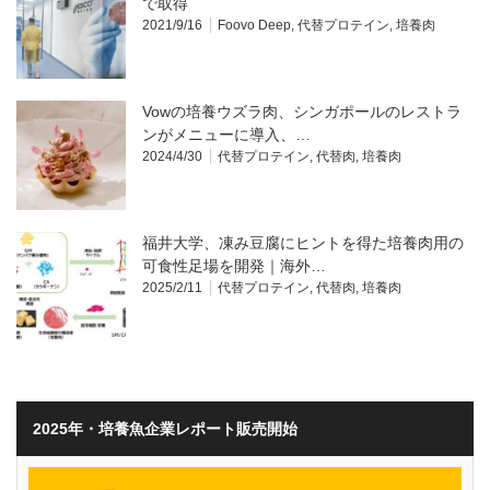
で取得
2021/9/16
Foovo Deep
,
代替プロテイン
,
培養肉
Vowの培養ウズラ肉、シンガポールのレストラ
ンがメニューに導入、…
2024/4/30
代替プロテイン
,
代替肉
,
培養肉
福井大学、凍み豆腐にヒントを得た培養肉用の
可食性足場を開発｜海外…
2025/2/11
代替プロテイン
,
代替肉
,
培養肉
2025年・培養魚企業レポート販売開始