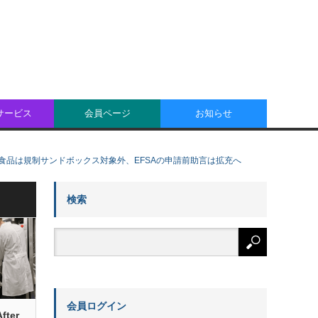
oサービス
会員ページ
お知らせ
食品は規制サンドボックス対象外、EFSAの申請前助言は拡充へ
検索
会員ログイン
ter