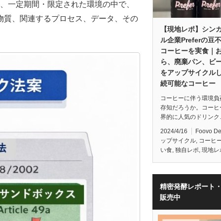
）」とは、一定期間・限定された環境の中で、
物質、関連するプロセス、データ、その
【現地レポ】シン
ル企業Preferの豆
コーヒーを実食｜
ら、廃棄パン、ビ
をアップサイクル
続可能なコーヒー
コーヒーに伴う環境負
存知だろうか。コーヒ
界的に人気のドリンク
2024/4/16
Foovo D
ップサイクル
,
コーヒ
い食
,
独自レポ
,
現地レ
精密発酵レポート
販売中