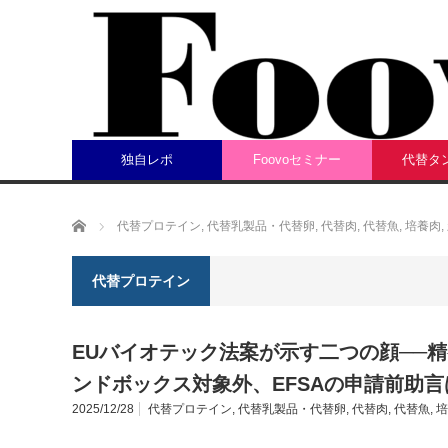
独自レポ
Foovoセミナー
代替タ
ホーム
代替プロテイン
,
代替乳製品・代替卵
,
代替肉
,
代替魚
,
培養肉
,
代替プロテイン
EUバイオテック法案が示す二つの顔──
ンドボックス対象外、EFSAの申請前助
2025/12/28
代替プロテイン
,
代替乳製品・代替卵
,
代替肉
,
代替魚
,
培