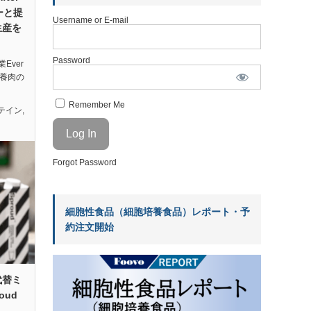
ーと提
Username or E-mail
生産を
Password
Ever
、培養肉の
Remember Me
テイン
,
Forgot Password
細胞性食品（細胞培養食品）レポート・予
約注文開始
代替ミ
oud