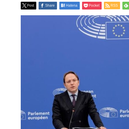
Post
Share
Hatena
Pocket
RSS