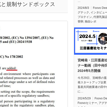
…
拡充と規制サンドボックス
2024/8/3
Foovo De
グテック
,
インタビュ
プロテイン
,
代替乳製
替卵
,
独自レポ
宮崎発・江田畜産
ナー動画（田中伶
2024年5月開催
今月29日、宮崎県の
発スタートアップ企業
畜産共同創業者の田中
に…
2024/5/29
Foovo D
Foovoセミナー
,
アグ