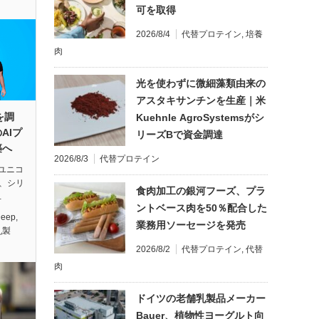
可を取得
2026/8/4
代替プロテイン
,
培養
肉
光を使わずに微細藻類由来の
アスタキサンチンを生産｜米
を調
Kuehnle AgroSystemsがシ
AIプ
リーズBで資金調達
築へ
2026/8/3
代替プロテイン
ユニコ
日、シリ
食肉加工の銀河フーズ、プラ
…
ントベース肉を50％配合した
Deep
,
業務用ソーセージを発売
乳製
2026/8/2
代替プロテイン
,
代替
肉
ドイツの老舗乳製品メーカー
Bauer、植物性ヨーグルト向