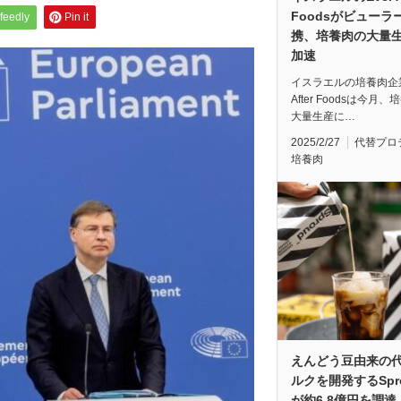
Foodsがビューラ
feedly
Pin it
携、培養肉の大量
加速
イスラエルの培養肉企業
After Foodsは今月
大量生産に…
2025/2/27
代替プロ
培養肉
えんどう豆由来の
ルクを開発するSpr
が約6.8億円を調達