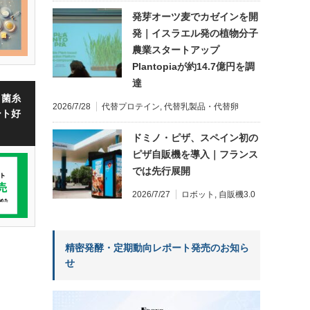
発芽オーツ麦でカゼインを開
発｜イスラエル発の植物分子
農業スタートアップ
Plantopiaが約14.7億円を調
達
・菌糸
2026/7/28
代替プロテイン
,
代替乳製品・代替卵
ート好
ドミノ・ピザ、スペイン初の
ピザ自販機を導入｜フランス
では先行展開
2026/7/27
ロボット
,
自販機3.0
精密発酵・定期動向レポート発売のお知ら
せ