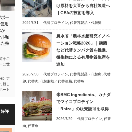
け原料を大豆から自社製造へ
｜GEAの技術を導入
ガポー
2026/7/31
代替プロテイン
,
代替乳製品・代替卵
不使用
おか
農水省「農林水産研究イノベ
ール粕
ーション戦略2026」｜麹菌
した持
など代替タンパク質を推進、
微生物による有用物質生産を
荷をご
追加
ーは世
…
2026/7/30
代替プロテイン
,
代替乳製品・代替卵
,
代替
eep
,
ア
卵
,
代替肉
,
代替脂肪／代替油脂
,
代替魚
ー
,
新し
ポート
米BMC Ingredients、カナダ
でマイコプロテイン
「Rhiza」の販売認可を取得
・好評
2026/7/29
代替プロテイン
,
代替
肉
,
代替魚