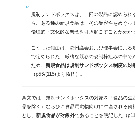
規制サンドボックスは、一部の製品に認められ
ら、ある種の新規食品は、その受容性をめぐっ
倫理的・文化的な懸念を引き起こすことが分か
こうした側面は、欧州議会および理事会による規則（Regu
で定められた、厳格な既存の規制枠組みの中で
ため、
新規食品は規制サンドボックス制度の対
（p56/(115)より抜粋）。
条文では、規制サンドボックスの対象を「食品の生
品を除く）ならびに食品用動物向けに生産される飼
とし、
新規食品が対象外
であることを明記した（p1