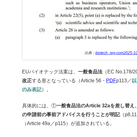
出典：
biotech_reg-com2025-10
EUバイオテック法案は、
一般食品法
（EC No.178/
改正
する形となっている（Article 56・
PDF
p113／
以
のみ表記
）。
具体的には、①
一般食品法のArticle 32aを差し
の申請前の事前アドバイスを行うことが明記
（p8,
（Article 49a／p115）が追加されている。