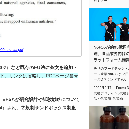
セミナー
NotCoが約95億円
22_act_en.pdf
達、食品業界向けの
ラットフォーム構
2002）
など既存のEU法に条文を追加・
チリのフードテック・
ーン企業NotCoは12
下、リンクは省略し、PDFページ番号
ーズDラウンドで700
2022/12/17
Foovo 
代替プロテイン
,
代替
品・代替卵
,
代替肉
替え、EFSAが研究設計や試験戦略について
114）され、②
規制サンドボックス制度