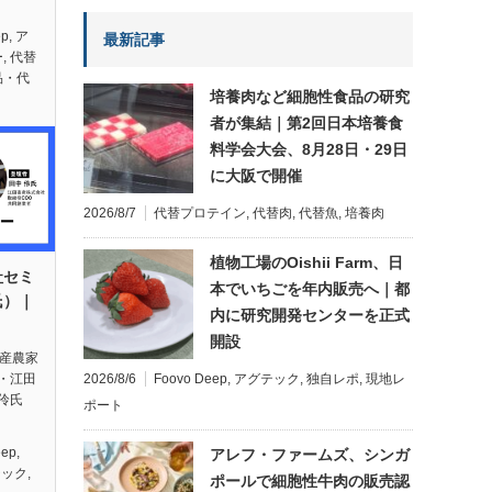
ep
,
ア
最新記事
ー
,
代替
品・代
培養肉など細胞性食品の研究
者が集結｜第2回日本培養食
料学会大会、8月28日・29日
に大阪で開催
2026/8/7
代替プロテイン
,
代替肉
,
代替魚
,
培養肉
植物工場のOishii Farm、日
社セミ
本でいちごを年内販売へ｜都
氏）｜
内に研究開発センターを正式
開設
畜産農家
2026/8/6
Foovo Deep
,
アグテック
,
独自レポ
,
現地レ
・江田
伶氏
ポート
eep
,
アレフ・ファームズ、シンガ
テック
,
ポールで細胞性牛肉の販売認