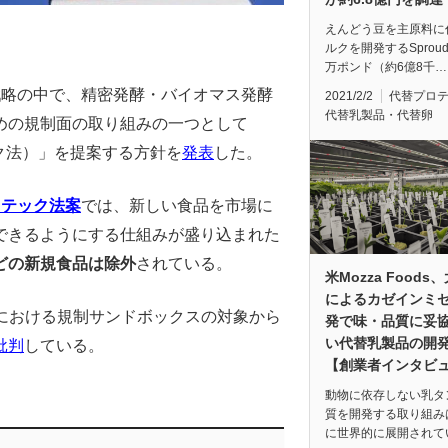
えんどう豆を主原料に
ルクを開発するSproud
万ポンド（約6億8千…
戦略の中で、精密発酵・バイオマス発酵
2021/2/2
代替プロ
代替乳製品・代替卵
めの規制面の取り組みの一つとして
ク法）」を提案する方針を
発表
した。
オテック法案
では、新しい食品を市場に
できるようにする仕組みが盛り込まれた
どの新規食品は除外
されている。
米Mozza Foods
によるカゼインミ
法における規制サンドボックスの対象から
発で味・品質に妥
い代替乳製品の開
批判
している。
【創業者インタビ
動物に依存しない乳タ
質を開発する取り組み
に世界的に展開されて