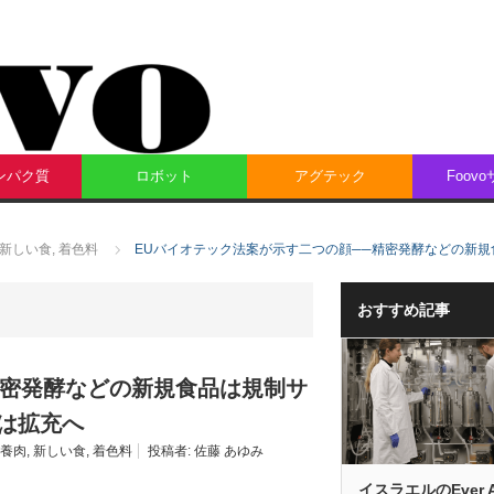
ンパク質
ロボット
アグテック
Foov
新しい食
,
着色料
EUバイオテック法案が示す二つの顔──精密発酵などの新規
おすすめ記事
精密発酵などの新規食品は規制サ
言は拡充へ
養肉
,
新しい食
,
着色料
投稿者:
佐藤 あゆみ
イスラエルのEver Af