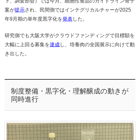
下、調査部会）では今月、細胞性食品のガイドライン骨子
案が
提示
され、民間側ではインテグリカルチャーが2025
年9月期の単年度黒字化を
発表
した。
研究側でも大阪大学が
クラウドファンディングで目標額を
大幅に上回る募集を
達成
し、培養肉の全国展示に向けて動
き出した。
制度整備・黒字化・理解醸成の動きが
同時進行