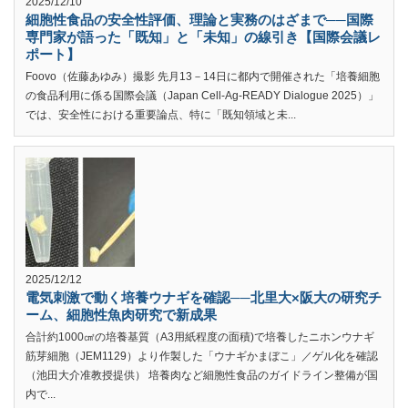
2025/12/10
細胞性食品の安全性評価、理論と実務のはざまで──国際
専門家が語った「既知」と「未知」の線引き【国際会議レ
ポート】
Foovo（佐藤あゆみ）撮影 先月13－14日に都内で開催された「培養細胞
の食品利用に係る国際会議（Japan Cell-Ag-READY Dialogue 2025）」
では、安全性における重要論点、特に「既知領域と未...
2025/12/12
電気刺激で動く培養ウナギを確認──北里大×阪大の研究チ
ーム、細胞性魚肉研究で新成果
合計約1000㎠の培養基質（A3用紙程度の面積)で培養したニホンウナギ
筋芽細胞（JEM1129）より作製した「ウナギかまぼこ」／ゲル化を確認
（池田大介准教授提供） 培養肉など細胞性食品のガイドライン整備が国
内で...