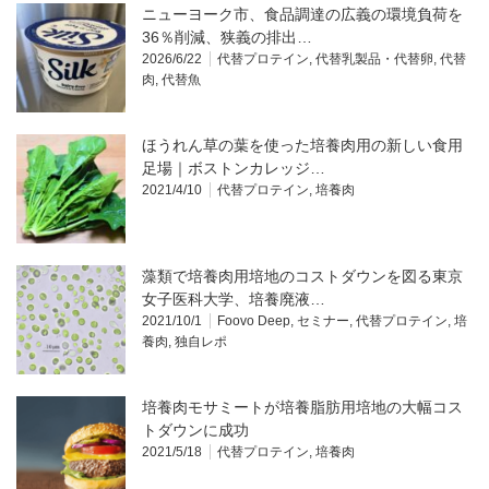
ニューヨーク市、食品調達の広義の環境負荷を
36％削減、狭義の排出…
2026/6/22
代替プロテイン
,
代替乳製品・代替卵
,
代替
肉
,
代替魚
ほうれん草の葉を使った培養肉用の新しい食用
足場｜ボストンカレッジ…
2021/4/10
代替プロテイン
,
培養肉
藻類で培養肉用培地のコストダウンを図る東京
女子医科大学、培養廃液…
2021/10/1
Foovo Deep
,
セミナー
,
代替プロテイン
,
培
養肉
,
独自レポ
培養肉モサミートが培養脂肪用培地の大幅コス
トダウンに成功
2021/5/18
代替プロテイン
,
培養肉