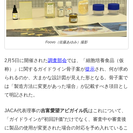
Foovo（佐藤あゆみ）撮影
2月5日に開催された
調査部会
では、「細胞培養食品（仮
称）」に関するガイドライン骨子案が
提示
され、何が求め
られるのか、大まかな設計図が見えた形となる。骨子案で
は「製造方法に変更があった場合」が記載すべき項目とし
て明記された。
JACA代表理事の
吉富愛望アビガイル氏
はこれについて、
「ガイドラインが“初回評価”だけでなく、審査中や審査後
に製品の使用が変更された場合の対応を予め入れているこ