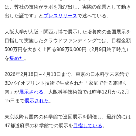
は、弊社の技術がラボを飛び出し、実際の産業として動き
出した証です」と
プレスリリース
で述べている。
大阪大学が大阪・関西万博で展示した培養肉の全国展示を
目指して実施したクラウドファンディングでは、目標金額
500万円を大きく上回る989万6,000円（2月9日終了時点）
を
集めた
。
2026年2月18日～4月13日まで、東京の日本科学未来館で
3Dバイオプリント技術で生成された「家庭で作る霜降り
肉」が
展示される
。大阪科学技術館では
昨年12月から2月
15日まで
展示された
。
東京以降も国内の科学館で巡回展示を開催し、最終的には
47都道府県の科学館での展示を
目指している
。