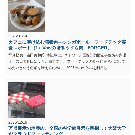
2026/01/14
カフェに溶け込む培養肉―シンガポール・フードテック実
食レポート（1）Vowの培養うずら肉「FORGED」
写真提供：吉田美和氏 本記事は、エトワール国際知的財産事務所の弁理
士・吉田美和氏による寄稿文です。 フードテックの食べ物を色々試して
みたいという念願を叶えるために、2025年の冬休みを利用し...
2025/12/19
万博展示の培養肉、全国の科学館展示を目指して大阪大学
がクラウドファンディング