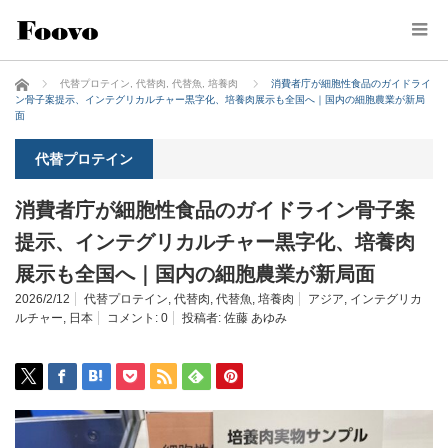
ホーム
代替プロテイン
,
代替肉
,
代替魚
,
培養肉
消費者庁が細胞性食品のガイドライ
ン骨子案提示、インテグリカルチャー黒字化、培養肉展示も全国へ｜国内の細胞農業が新局
面
代替プロテイン
消費者庁が細胞性食品のガイドライン骨子案
提示、インテグリカルチャー黒字化、培養肉
展示も全国へ｜国内の細胞農業が新局面
2026/2/12
代替プロテイン
,
代替肉
,
代替魚
,
培養肉
アジア
,
インテグリカ
ルチャー
,
日本
コメント:
0
投稿者:
佐藤 あゆみ