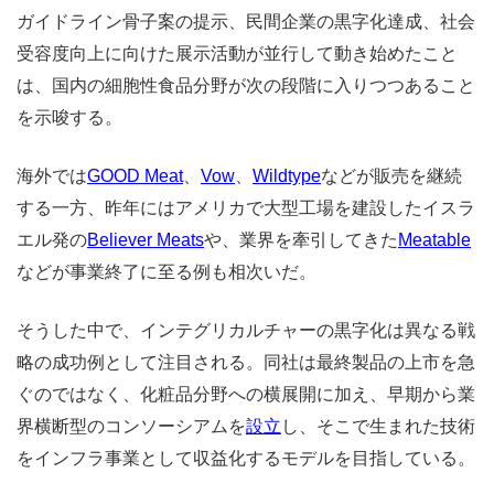
ガイドライン骨子案の提示、民間企業の黒字化達成、社会
受容度向上に向けた展示活動が並行して動き始めたこと
は、国内の細胞性食品分野が次の段階に入りつつあること
を示唆する。
海外では
GOOD Meat
、
Vow
、
Wildtype
などが販売を継続
する一方、昨年にはアメリカで大型工場を建設したイスラ
エル発の
Believer Meats
や、業界を牽引してきた
Meatable
などが事業終了に至る例も相次いだ。
そうした中で、インテグリカルチャーの黒字化は異なる戦
略の成功例として注目される。
同社は最終製品の上市を急
ぐのではなく、化粧品分野への横展開に加え、早期から業
界横断型のコンソーシアムを
設立
し、そこで生まれた技術
をインフラ事業として収益化するモデルを目指している。