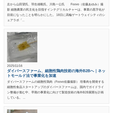
左から山田望氏、羽生雄毅氏、川島一公氏 Foovo（佐藤あゆみ）撮
影 細胞農業の民主化を目指すインテグリカルチャーは、事業の黒字化が
目前になったことを明らかにした。 18日に高輪ゲートウェイシティのシ
ェアラボ「...
2025/11/16
ダイバースファーム、細胞性鶏肉技術の海外B2Bへ｜ネッ
トモールド法で事業化を加速
ダイバースファームの細胞性鶏肉（Foovo佐藤撮影） 培養肉を開発する
細胞性食品スタートアップのダイバースファームは、国内でガイドライ
ン整備が進む中、早期の事業化に向けて製造技術の海外B2B展開を計画
している。 ...