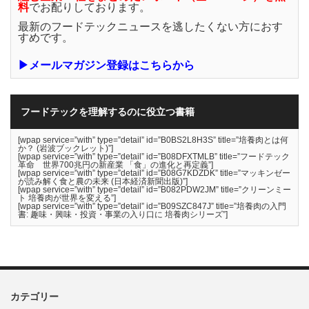
料
でお配りしております。
最新のフードテックニュースを逃したくない方におす
すめです。
▶メールマガジン登録はこちらから
フードテックを理解するのに役立つ書籍
[wpap service=”with” type=”detail” id=”B0BS2L8H3S” title=”培養肉とは何
か？ (岩波ブックレット)”]
[wpap service=”with” type=”detail” id=”B08DFXTMLB” title=”フードテック
革命 世界700兆円の新産業 「食」の進化と再定義”]
[wpap service=”with” type=”detail” id=”B08G7KDZDK” title=”マッキンゼー
が読み解く食と農の未来 (日本経済新聞出版)”]
[wpap service=”with” type=”detail” id=”B082PDW2JM” title=”クリーンミー
ト 培養肉が世界を変える”]
[wpap service=”with” type=”detail” id=”B09SZC847J” title=”培養肉の入門
書: 趣味・興味・投資・事業の入り口に 培養肉シリーズ”]
カテゴリー