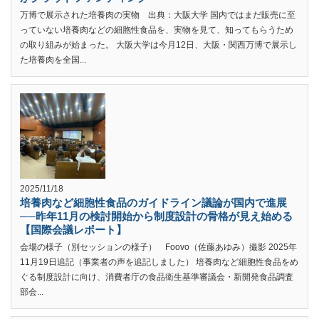
万博で展示された培養肉の実物 出典：大阪大学 国内ではまだ販売に至
っていない培養肉などの細胞性食品を、実物を見て、知ってもらうため
の取り組みが始まった。 大阪大学は今月12日、大阪・関西万博で展示し
た培養肉を全国...
2025/11/18
培養肉など細胞性食品のガイドライン議論が国内で進展
──昨年11月の検討開始から制度設計の骨格が見え始める
【国際会議レポート】
会場の様子（別セッションの様子） Foovo（佐藤あゆみ）撮影 2025年
11月19日追記（事業者の声を追記しました） 培養肉など細胞性食品をめ
ぐる制度設計に向け、消費者庁の食品衛生基準審議会・新開発食品調査
部会...