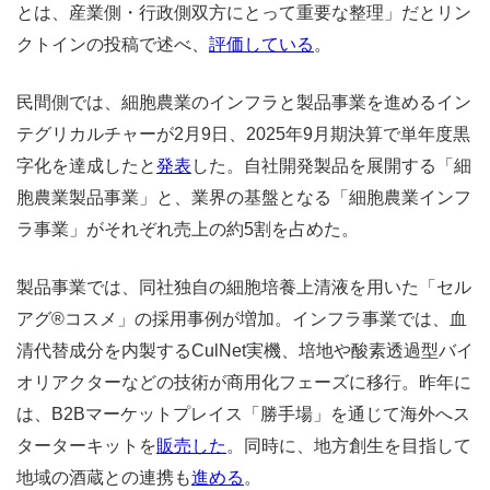
とは、産業側・行政側双方にとって重要な整理」だとリン
クトインの投稿で述べ、
評価している
。
民間側では、細胞農業のインフラと製品事業を進めるイン
テグリカルチャーが2月9日、2025年9月期決算で単年度黒
字化を達成したと
発表
した。自社開発製品を展開する「細
胞農業製品事業」と、業界の基盤となる「細胞農業インフ
ラ事業」がそれぞれ売上の約5割を占めた。
製品事業では、同社独自の細胞培養上清液を用いた「セル
アグ®コスメ」の採用事例が増加。インフラ事業では、血
清代替成分を内製するCulNet実機、培地や酸素透過型バイ
オリアクターなどの技術が商用化フェーズに移行。昨年に
は、B2Bマーケットプレイス「勝手場」を通じて海外へス
ターターキットを
販売した
。同時に、地方創生を目指して
地域の酒蔵との連携も
進める
。