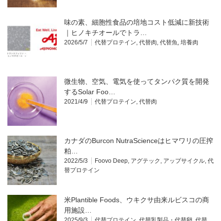
味の素、細胞性食品の培地コスト低減に新技術
｜ヒノキチオールでトラ…
2026/5/7
代替プロテイン
,
代替肉
,
代替魚
,
培養肉
微生物、空気、電気を使ってタンパク質を開発
するSolar Foo…
2021/4/9
代替プロテイン
,
代替肉
カナダのBurcon NutraScienceはヒマワリの圧搾
粕…
2022/5/3
Foovo Deep
,
アグテック
,
アップサイクル
,
代
替プロテイン
米Plantible Foods、ウキクサ由来ルビスコの商
用施設…
2025/9/3
代替プロテイン
,
代替乳製品・代替卵
,
代替