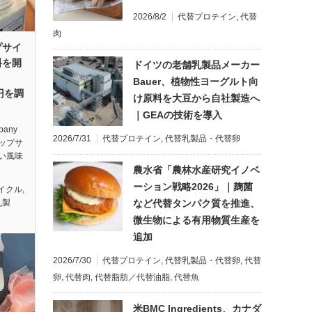
2026/8/2
代替プロテイン
,
代替
肉
プサイ
料を開
ドイツの老舗乳製品メーカー
Bauer、植物性ヨーグルト向
億円を調
け原料を大豆から自社製造へ
｜GEAの技術を導入
pany
2026/7/31
代替プロテイン
,
代替乳製品・代替卵
ップサ
い風味
農水省「農林水産研究イノベ
ーション戦略2026」｜麹菌
イクル
,
など代替タンパク質を推進、
乳製
微生物による有用物質生産を
追加
2026/7/30
代替プロテイン
,
代替乳製品・代替卵
,
代替
卵
,
代替肉
,
代替脂肪／代替油脂
,
代替魚
米BMC Ingredients、カナダ