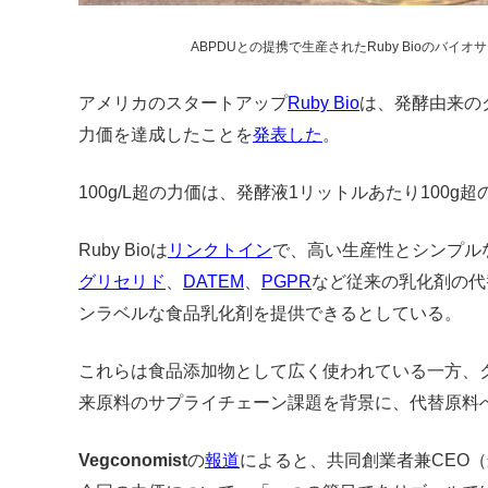
ABPDUとの提携で生産されたRuby Bioのバイオサ
アメリカのスタートアップ
Ruby Bio
は、発酵由来のク
力価を達成したことを
発表した
。
100g/L超の力価は、発酵液1リットルあたり100
Ruby Bioは
リンクトイン
で、高い生産性とシンプル
グリセリド
、
DATEM
、
PGPR
など従来の乳化剤の代
ンラベルな食品乳化剤を提供できるとしている。
これらは食品添加物として広く使われている一方、
来原料のサプライチェーン課題を背景に、代替原料
Vegconomist
の
報道
によると、共同創業者兼CEO