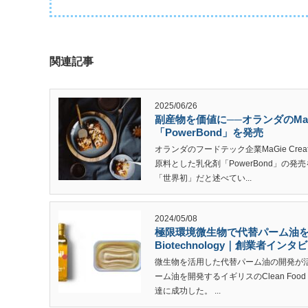
関連記事
2025/06/26
副産物を価値に──オランダのMaGi
「PowerBond」を発売
オランダのフードテック企業MaGie Cr
原料とした乳化剤「PowerBond」の
「世界初」だと述べてい...
2024/05/08
極限環境微生物で代替パーム油を開
Biotechnology｜創業者インタ
微生物を活用した代替パーム油の開発が活
ーム油を開発するイギリスのClean Food
達に成功した。 ...