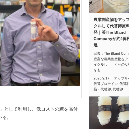
農業副産物をアッ
クルして代替卵原
発｜英The Bland
Companyが約4
達
出典：The Bland Com
豊富な農業副産物をア
イクルし、「くせのな
をも…
2026/2/17
アップサ
代替プロテイン
,
代替
品・代替卵
,
代替卵
「工場」として利用し、低コストの糖を高付
いる。