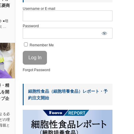
三菱商
Username or E-mail
ト●培
Password
ミ…
Remember Me
Forgot Password
養・精
細胞性食品（細胞培養食品）レポート・予
乳を開
約注文開始
ップ企
よる必
どの理
母親と