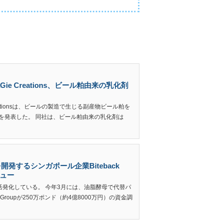
e Creations、ビール粕由来の乳化剤
eationsは、ビールの製造で生じる副産物ビール粕を
発売を発表した。 同社は、ビール粕由来の乳化剤は
発するシンガポール企業Biteback
ビュー
発化している。 今年3月には、油脂酵母で代替パ
 Groupが250万ポンド（約4億8000万円）の資金調