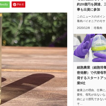
約20億円を調達、
feedly
Pin it
事も出資に参加
このニュースのポイン
養肉パイオニアのモサ
2020/12/8
培養肉
細胞農業（細胞培
密発酵）で代替母
発するスタートア
業9社
健康上の理由、仕事に
要性、母乳が出ないな
由により授乳できない
そ…