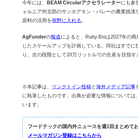
今年には、
BEAM Circularアクセラレーター
にも参
ォルニア州北部のサンホアキン・バレーの農業残渣
原料の活用を
視野に入れる
。
AgFunder
の
報道
によると、Ruby Bioは2027
じたスケールアップを計画している。同社はすでに技
り、次の段階として20万リットルでの生産を目指す
※本記事は、
リンクトイン投稿
と
海外メディア記事
に執筆したものです。出典が必要な情報については
います。
フードテックの国内外ニュースを週1回まとめて
メールマガジン登録はこちらから