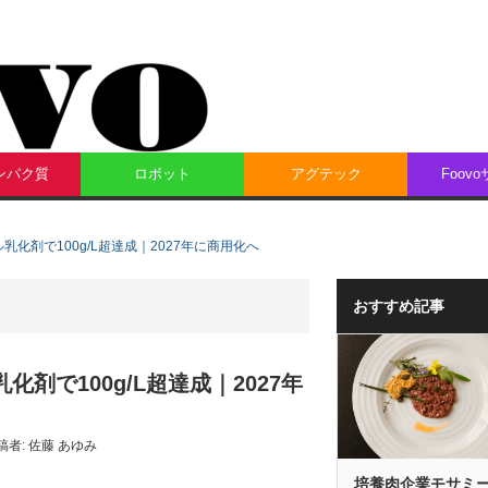
ンパク質
ロボット
アグテック
Foov
ル乳化剤で100g/L超達成｜2027年に商用化へ
おすすめ記事
化剤で100g/L超達成｜2027年
稿者:
佐藤 あゆみ
培養肉企業モサミ