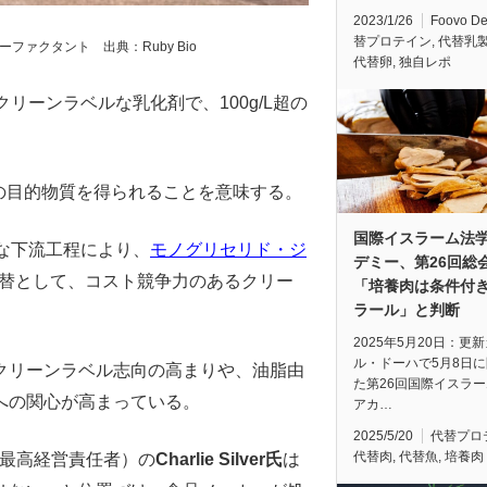
2023/1/26
Foovo D
替プロテイン
,
代替乳
ーファクタント 出典：Ruby Bio
代替卵
,
独自レポ
リーンラベルな乳化剤で、100g/L超の
g超の目的物質を得られることを意味する。
国際イスラーム法
な下流工程により、
モノグリセリド・ジ
デミー、第26回総
替として、コスト競争力のあるクリー
「培養肉は条件付
ラール」と判断
2025年5月20日：更
ル・ドーハで5月8日
クリーンラベル志向の高まりや、油脂由
た第26回国際イスラ
への関心が高まっている。
アカ…
2025/5/20
代替プロ
代替肉
,
代替魚
,
培養肉
（最高経営責任者）の
Charlie Silver氏
は