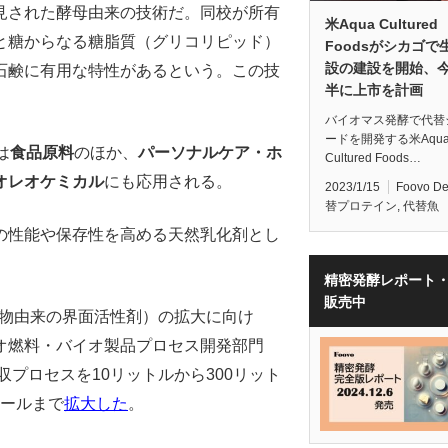
見された酵母由来の技術だ。同校が所有
米Aqua Cultured
と糖からなる糖脂質（グリコリピッド）
Foodsがシカゴで
設の建設を開始、
石鹸に有用な特性があるという。この技
半に上市を計画
バイオマス発酵で代替
ードを開発する米Aqu
は
食品原料
のほか、
パーソナルケア・ホ
Cultured Foods…
オレオケミカル
にも応用される。
2023/1/15
Foovo D
替プロテイン
,
代替魚
の性能や保存性を高める天然乳化剤とし
精密発酵レポート
販売中
物由来の界面活性剤）の拡大に向け
オ燃料・バイオ製品プロセス開発部門
収プロセスを10リットルから300リット
ケールまで
拡大した
。