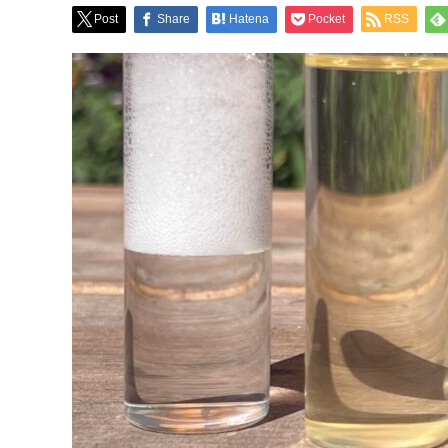
Post
Share
Hatena
Pocket
RSS