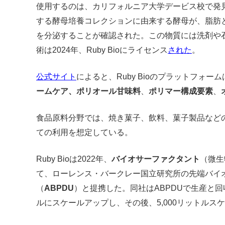
使用するのは、カリフォルニア大学デービス校で発
する酵母培養コレクションに由来する酵母が、脂肪
を分泌することが確認された。この物質には洗剤や
術は2024年、Ruby Bioにライセンス
された
。
公式サイト
によると、Ruby Bioのプラットフォーム
ームケア、
ポリオール甘味料
、
ポリマー構成要素
、
食品原料分野では、焼き菓子、飲料、菓子製品など
ての利用を想定している。
Ruby Bioは2022年、
バイオサーファクタント
（微生
て、ローレンス・バークレー国立研究所の先端バイ
（
ABPDU
）と提携した。同社はABPDUで生産と回
ルにスケールアップし、その後、5,000リットルス