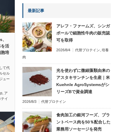
最新記事
アレフ・ファームズ、シンガ
ポールで細胞性牛肉の販売認
ds、
可を取得
体を活
2026/8/4
代替プロテイン
,
培養
細胞培
肉
して代
光を使わずに微細藻類由来の
ルセル
アスタキサンチンを生産｜米
ジュー
Kuehnle AgroSystemsがシ
リーズBで資金調達
ep
,
ア
ロテイ
2026/8/3
代替プロテイン
食肉加工の銀河フーズ、プラ
ントベース肉を50％配合した
業務用ソーセージを発売