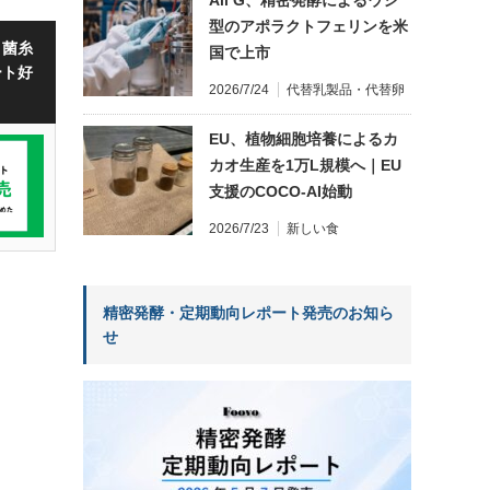
型のアポラクトフェリンを米
・菌糸
国で上市
ート好
2026/7/24
代替乳製品・代替卵
EU、植物細胞培養によるカ
カオ生産を1万L規模へ｜EU
支援のCOCO-AI始動
2026/7/23
新しい食
精密発酵・定期動向レポート発売のお知ら
せ