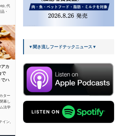
eep
,
代
製品・
▼聞き流しフードテックニュース▼
学アカ
会で
きでハ
新カター
に閉幕し
ーム法学
テイン
,