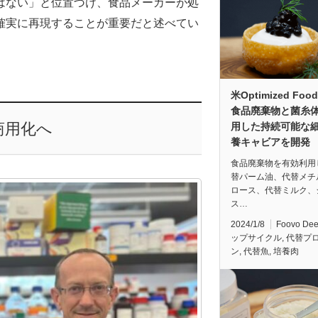
はない」と位置づけ、食品メーカーが処
確実に再現することが重要だと述べてい
米Optimized Foo
食品廃棄物と菌糸
年商用化へ
用した持続可能な
養キャビアを開発
食品廃棄物を有効利用
替パーム油、代替メチ
ロース、代替ミルク、
ス…
2024/1/8
Foovo De
ップサイクル
,
代替プ
ン
,
代替魚
,
培養肉