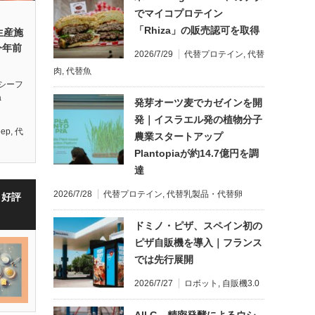
でマイコプロテイン
「Rhiza」の販売認可を取得
生産施
今年前
2026/7/29
代替プロテイン
,
代替
肉
,
代替魚
シーフ
a
発芽オーツ麦でカゼインを開
発｜イスラエル発の植物分子
eep
,
代
農業スタートアップ
Plantopiaが約14.7億円を調
達
2026/7/28
代替プロテイン
,
代替乳製品・代替卵
・好評
ドミノ・ピザ、スペイン初の
ピザ自販機を導入｜フランス
では先行展開
2026/7/27
ロボット
,
自販機3.0
All G、精密発酵によるウシ