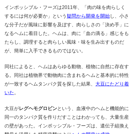
インポッシブル・フーズは2011年、「肉の味を肉らしく
するには何が必要か」という
疑問から開発を開始
し、小さ
な分子だが風味に影響を及ぼす、肉らしさの「決め手」に
なるヘムに着目した。ヘムは、肉に「血の滴る」感じをも
たらし、調理すると肉らしい風味・味を生み出すものだ
が、簡単に入手できるものではない。
同社によると、ヘムはあらゆる動物、植物に自然に存在す
る。同社は植物界で動物肉に含まれるヘムと基本的に特性
が一致するヘムタンパク質を探した結果、
大豆にたどり着
いた
。
大豆が
レグヘモグロビン
という、血液中のヘムと機能的に
同一のタンパク質を作りだすことはわかっても、大量生産
の壁があった。インポッシブル・フーズは、遺伝子組換え