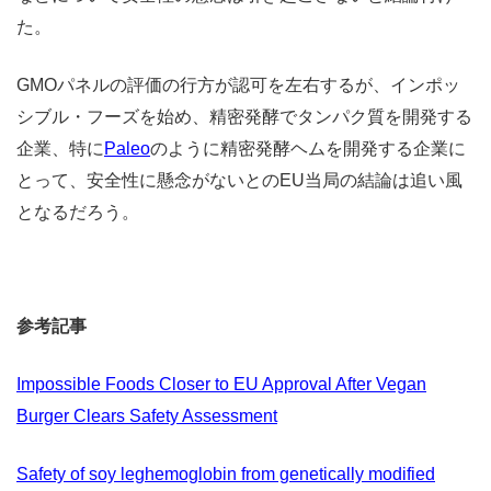
た。
GMOパネルの評価の行方が認可を左右するが、インポッ
シブル・フーズを始め、精密発酵でタンパク質を開発する
企業、特に
Paleo
のように精密発酵ヘムを開発する企業に
とって、安全性に懸念がないとのEU当局の結論は追い風
となるだろう。
参考記事
Impossible Foods Closer to EU Approval After Vegan
Burger Clears Safety Assessment
Safety of soy leghemoglobin from genetically modified