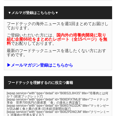
▼メルマガ登録はこちらから▼
フードテックの海外ニュースを週1回まとめてお届けし
ております。
ご登録いただいた方には、
国内外の培養肉開発に取り
組む企業66社をまとめたレポート（全15ページ）を無
料
でお配りしております。
最新のフードテックニュースを逃したくない方におす
すめです。
▶メールマガジン登録はこちらから
フードテックを理解するのに役立つ書籍
[wpap service=”with” type=”detail” id=”B0BS2L8H3S” title=”培養肉とは何
か？ (岩波ブックレット)”]
[wpap service=”with” type=”detail” id=”B08DFXTMLB” title=”フードテック
革命 世界700兆円の新産業 「食」の進化と再定義”]
[wpap service=”with” type=”detail” id=”B08G7KDZDK” title=”マッキンゼー
が読み解く食と農の未来 (日本経済新聞出版)”]
[wpap service=”with” type=”detail” id=”B082PDW2JM” title=”クリーンミー
ト 培養肉が世界を変える”]