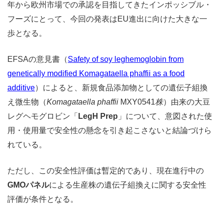
年から欧州市場での承認を目指してきたインポッシブル・
フーズにとって、今回の発表はEU進出に向けた大きな一
歩となる。
EFSAの意見書（
Safety of soy leghemoglobin from
genetically modified Komagataella phaffii as a food
additive
）によると、新規食品添加物としての遺伝子組換
え微生物（
Komagataella phaffii
MXY0541
株
）由来の大豆
レグヘモグロビン「
LegH Prep
」について、意図された使
用・使用量で安全性の懸念を引き起こさないと結論づけら
れている。
ただし、この安全性評価は暫定的であり、現在進行中の
GMOパネル
による生産株の遺伝子組換えに関する安全性
評価が条件となる。