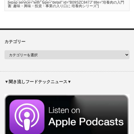
[wpap service=”with” type=”detail” id=”B09SZC847J” title=”培養肉の入門
書: 趣味・興味・投資・事業の入り口に 培養肉シリーズ”]
カテゴリー
▼聞き流しフードテックニュース▼