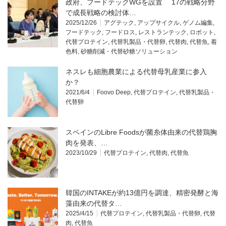
政府、フードテックWGを設置 17の戦略分野
で成長戦略の検討体…
2025/12/26
アグテック
,
アップサイクル
,
ゲノム編集
,
フードテック
,
フードロス
,
レストランテック
,
ロボット
,
代替プロテイン
,
代替乳製品・代替卵
,
代替肉
,
代替魚
,
着
色料
,
砂糖削減・代替砂糖ソリューション
ネスレも細胞農業による代替母乳産業に参入
か？
2021/6/4
Foovo Deep
,
代替プロテイン
,
代替乳製品・
代替卵
スペインのLibre Foodsが菌糸体由来の代替鶏胸
肉を発表、…
2023/10/29
代替プロテイン
,
代替肉
,
代替魚
韓国のINTAKEが約13億円を調達、精密発酵と海
藻由来の代替タ…
2025/4/15
代替プロテイン
,
代替乳製品・代替卵
,
代替
肉
,
代替魚