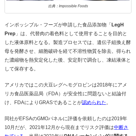
出典：Impossible Foods
インポッシブル・フーズが申請した食品添加物「
LegH
Prep
」は、代替肉の着色料として使用することを目的と
した液体原料となる。製造プロセスでは、遺伝子組換え酵
母を発酵させ、細胞破砕を経て不溶性物質を除去。得られ
た濃縮物を熱安定化した後、安定剤で調合し、凍結液体と
して保存する。
アメリカではこの大豆レグヘモグロビンは2018年にアメ
リカ食品医薬品局（FDA）が安全性に問題ないと結論付
け、FDAによりGRASであることが
認められた
。
同社がEFSAのGMOパネルに評価を依頼したのは2019年
10月だが、2021年12月から現在までリスク評価は
中断さ