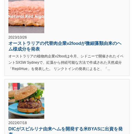
2023/10/26
オーストラリアの代替肉企業v2foodが微細藻類由来のヘ
ム様成分を発表
オーストラリアの植物肉企業v2foodは今月、シドニーで開催されたイベ
ントSXSW Sydneyで、紅藻から持続可能な方法で作成された天然成分
「RepliHue」を発表した。 リンクトインの発表によると、「...
2022/07/18
DICがスピルリナ由来ヘムを開発する米BYASに出資を発