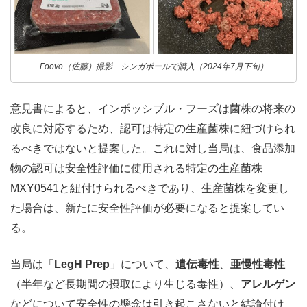
Foovo（佐藤）撮影 シンガポールで購入（2024年7月下旬）
意見書によると、インポッシブル・フーズは菌株の将来の
改良に対応するため、認可は特定の生産菌株に紐づけられ
るべきではないと提案した。これに対し当局は、食品添加
物の認可は安全性評価に使用される特定の生産菌株
MXY0541と紐付けられるべきであり、生産菌株を変更し
た場合は、新たに安全性評価が必要になると提案してい
る。
当局は「
LegH Prep
」について、
遺伝毒性
、
亜慢性毒性
（半年など長期間の摂取により生じる毒性）、
アレルゲン
などについて安全性の懸念は引き起こさないと結論付け