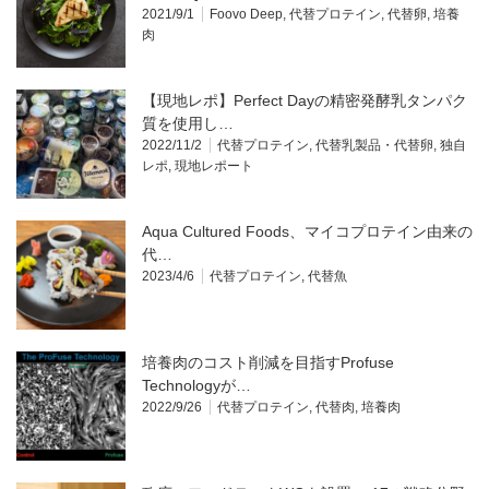
2021/9/1
Foovo Deep
,
代替プロテイン
,
代替卵
,
培養
肉
【現地レポ】Perfect Dayの精密発酵乳タンパク
質を使用し…
2022/11/2
代替プロテイン
,
代替乳製品・代替卵
,
独自
レポ
,
現地レポート
Aqua Cultured Foods、マイコプロテイン由来の
代…
2023/4/6
代替プロテイン
,
代替魚
培養肉のコスト削減を目指すProfuse
Technologyが…
2022/9/26
代替プロテイン
,
代替肉
,
培養肉