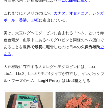
酵母を活用した精密発酵により
ヘムの開発に成功
。
これまでにアメリカのほか、
カナダ
、
オセアニア
、
シンガ
ポール、香港
、
UAE
に進出している。
実は、大豆レグヘモグロビンに含まれる「ヘム」という赤
色色素が、血液中にあるヘモグロビンと同様のヘム蛋白で
あることを
世界で最初に報告
したのは日本の
久保秀雄氏
で
ある
。
大豆根粒に存在する大豆レグヘモグロビンには、Lba、
Lbc
1
、Lbc
2
、Lbc
3
の主に4タイプが存在し、インポッシブ
ル・フーズのヘム「
LegH Prep
」は
Lbc
2
型
となる。