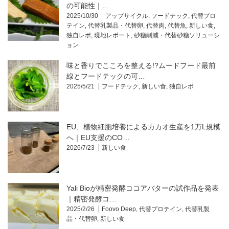
の可能性｜…
2025/10/30
アップサイクル
,
フードテック
,
代替プロ
テイン
,
代替乳製品・代替卵
,
代替肉
,
代替魚
,
新しい食
,
独自レポ
,
現地レポート
,
砂糖削減・代替砂糖ソリューシ
ョン
味と香りでこころを整える!?ムードフード最前
線とフードテックの可…
2025/5/21
フードテック
,
新しい食
,
独自レポ
EU、植物細胞培養によるカカオ生産を1万L規模
へ｜EU支援のCO…
2026/7/23
新しい食
Yali Bioが精密発酵ココアバターの試作品を発表
｜精密発酵コ…
2025/2/26
Foovo Deep
,
代替プロテイン
,
代替乳製
品・代替卵
,
新しい食