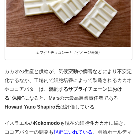
ホワイトチョコレート（イメージ画像）
カカオの生産と供給が、気候変動や病害などにより不安定
化するなか、工場内で細胞培養によって製造されるカカオ
やココアバターは、
混乱するサプライチェーンにおけ
る“保険”
になると、Marsの元最高農業責任者である
Howard Yano Shapiro氏
は評価している。
イスラエルの
Kokomodo
も現在の細胞性カカオに続き、
ココアバターの開発も
視野にいれている
。明治ホールディ