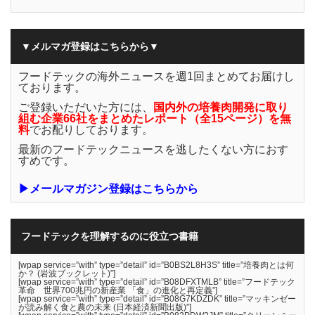
▼メルマガ登録はこちらから▼
フードテックの海外ニュースを週1回まとめてお届けし
ております。
ご登録いただいた方には、
国内外の培養肉開発に取り
組む企業66社をまとめたレポート（全15ページ）を無
料
でお配りしております。
最新のフードテックニュースを逃したくない方におす
すめです。
▶メールマガジン登録はこちらから
フードテックを理解するのに役立つ書籍
[wpap service=”with” type=”detail” id=”B0BS2L8H3S” title=”培養肉とは何
か？ (岩波ブックレット)”]
[wpap service=”with” type=”detail” id=”B08DFXTMLB” title=”フードテック
革命 世界700兆円の新産業 「食」の進化と再定義”]
[wpap service=”with” type=”detail” id=”B08G7KDZDK” title=”マッキンゼー
が読み解く食と農の未来 (日本経済新聞出版)”]