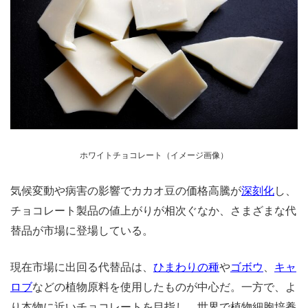
ホワイトチョコレート（イメージ画像）
気候変動や病害の影響でカカオ豆の価格高騰が
深刻化
し、
チョコレート製品の値上がりが相次ぐなか、さまざまな代
替品が市場に登場している。
現在市場に出回る代替品は、
ひまわりの種
や
ゴボウ
、
キャ
ロブ
などの植物原料を使用したものが中心だ。一方で、よ
り本物に近いチョコレートを目指し、世界で植物細胞培養