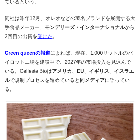
ているという。
同社は昨年12月、オレオなどの著名ブランドを展開する大
手食品メーカー、
モンデリーズ・インターナショナル
から
2回目の出資を
受けた
。
Green queenの報道
によれば、現在、1,000リットルのパ
イロット工場を建設中で、2027年の市場投入を見込んで
いる。Celleste Bioは
アメリカ
、
EU
、
イギリス
、
イスラエ
ル
で規制プロセスを進めていると
同メディア
に語ってい
る。