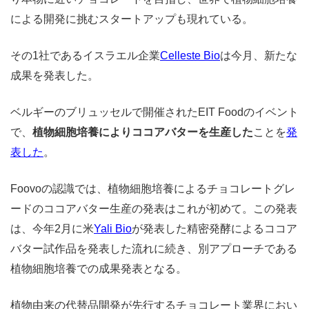
による開発に挑むスタートアップも現れている。
その1社であるイスラエル企業
Celleste Bio
は今月、新たな
成果を発表した。
ベルギーのブリュッセルで開催されたEIT Foodのイベント
で、
植物細胞培養によりココアバターを生産した
ことを
発
表した
。
Foovoの認識では、植物細胞培養によるチョコレートグレ
ードのココアバター生産の発表はこれが初めて。この発表
は、今年2月に米
Yali Bio
が発表した精密発酵によるココア
バター試作品を発表した流れに続き、別アプローチである
植物細胞培養での成果発表となる。
植物由来の代替品開発が先行するチョコレート業界におい