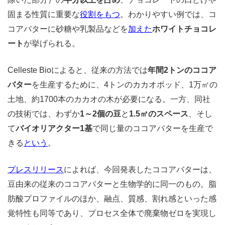
固まる性質に重要な
役割をもつ
。わかりやすい例では、コ
コアバターに砂糖や乳製品などを
加えた
ホワイトチョコレ
ート
が挙げられる。
Celleste Bioによると、従来の方法では
年間2トンのココア
バター
を生産するために、4トンのカカオポッド、1万㎡の
土地、約1700本のカカオの木が必要になる。一方、同社
の技術では、わずか
1～2個の豆
と
1.5㎡のスペース
、そし
て
バイオリアクター1基
で同じ量のココアバターを生産で
きる
という
。
プレスリリース
によれば、今回発表したココアバターは、
豆由来の従来のココアバターと生物学的に同一のもの。脂
肪酸プロファイルのほか、融点、質感、割れ感といった感
覚特性も同等であり、プロセス全体で廃棄物ゼロを実現し