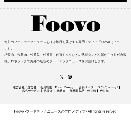
海外のフードテックニュースをほぼ毎日お届けする専門メディア『Foovo（フー
ボ）』
培養肉、代替肉、代替魚、代替卵、代替ミルクなどの代替タンパク質から次世代自販
機、ロボットまで海外の最新のフードテックニュースをお届けします。
X
Instagram
運営会社／運営者
会員制度「Foovo Deep」
会員ページ
ログインページ
広告サービス
培養肉
代替肉
代替乳製品・代替卵
代替魚
Foovo -フードテックニュースの専門メディア-
All rights reserved.