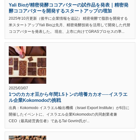
Yali Bioが精密発酵ココアバターの試作品を発表｜精密発
酵ココアバターを開発するスタートアップの増加
2025年10月更新（後半に企業情報を追記） 精密発酵で脂肪を開発する
米スタートアップYali Bioは先月、精密発酵技術を活用して開発した代替
ココアバターを発表した。 現在、上市に向けてGRASプロセスの準...
2025/03/07
1つのカカオ豆から年間1.5トンの培養カカオ──イスラエ
ル企業Kokomodoの挑戦
出典：Kokomodo イスラエル輸出機構（Israel Export Institute）が6日に
開催したイベントに、イスラエル企業Kokomodoの共同創業者兼
CEO（最高経営責任者）であるTal Govrin氏が...