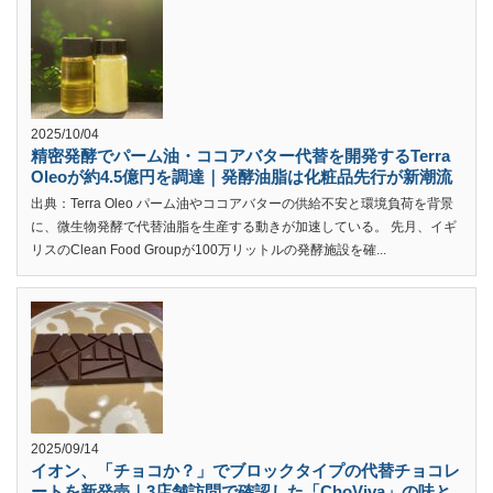
2025/10/04
精密発酵でパーム油・ココアバター代替を開発するTerra
Oleoが約4.5億円を調達｜発酵油脂は化粧品先行が新潮流
出典：Terra Oleo パーム油やココアバターの供給不安と環境負荷を背景
に、微生物発酵で代替油脂を生産する動きが加速している。 先月、イギ
リスのClean Food Groupが100万リットルの発酵施設を確...
2025/09/14
イオン、「チョコか？」でブロックタイプの代替チョコレ
ートを新発売｜3店舗訪問で確認した「ChoViva」の味と