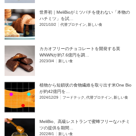
世界初｜MeliBioがミツバチを使わない「本物の
ハチミツ」を試…
2021/10/2
代替プロテイン
,
新しい食
カカオフリーのチョコレートを開発する英
WNWNが約7.6億円を調…
2023/3/4
新しい食
植物から短鎖状の食物繊維を取り出す米One Bio
が約42億円を…
2024/12/29
フードテック
,
代替プロテイン
,
新しい食
MeliBio、高級レストランで蜜蜂フリーなハチミ
ツの提供を期間…
2022/8/1
新しい食