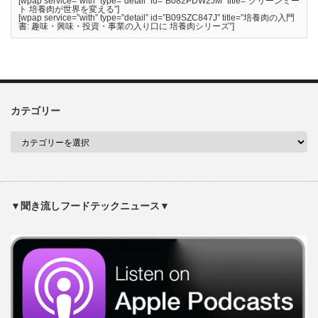
[wpap service=”with” type=”detail” id=”B082PDW2JM” title=”クリーンミー
ト 培養肉が世界を変える”]
[wpap service=”with” type=”detail” id=”B09SZC847J” title=”培養肉の入門
書: 趣味・興味・投資・事業の入り口に 培養肉シリーズ”]
カテゴリー
▼聞き流しフードテックニュース▼