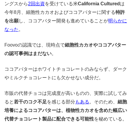
ングスから
2回出資
を受けている米
California Cultured
は
今年8月、細胞性カカオおよびココアバターに関する
特許
を出願
し、ココアバター開発も進めていることが
明らかに
なった
。
Foovoの認識では、現時点で
細胞性カカオやココアバター
の認可事例はまだない
。
ココアバターはホワイトチョコレートのみならず、ダーク
やミルクチョコレートにも欠かせない成分だ。
市販の代替チョコは完成度が高いものの、実際に試してみ
ると
若干のコク不足
を感じる部分
もある
。そのため、
細胞
培養によるココアバターは、植物性カカオを含めた幅広い
代替チョコレート製品に配合できる可能性
を秘めている。