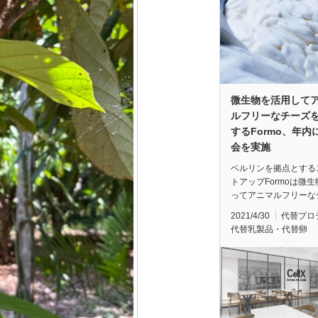
微生物を活用して
ルフリーなチーズ
するFormo、年内
会を実施
ベルリンを拠点とする
トアップFormoは微
ってアニマルフリーな
2021/4/30
代替プロ
代替乳製品・代替卵