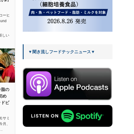
コーヒ
und
新しい
▼聞き流しフードテックニュース▼
牛脂の
初め
ッドビ
モサミ
が今月、
…