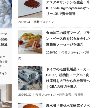
アスタキサンチンを生産｜米
Kuehnle AgroSystemsがシ
リーズBで資金調達
2026/8/3
代替プロテイン
食肉加工の銀河フーズ、プラ
アニマ
ントベース肉を50％配合した
を開発
業務用ソーセージを発売
に試食
2026/8/2
代替プロテイン
,
代替
スター
肉
生物を使
チー…
ドイツの老舗乳製品メーカー
テイン
,
Bauer、植物性ヨーグルト向
け原料を大豆から自社製造へ
｜GEAの技術を導入
2026/7/31
代替プロテイン
,
代替乳製品・代替卵
農水省「農林水産研究イノベ