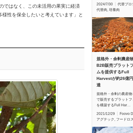
2024/7/30
代替プロ
のではなく、この未活用の果実に経済
代替肉
,
培養肉
多様性を保全したいと考えています」と
規格外・余剰農産
B2B販売プラット
ムを提供するFull
Harvestが約26億
達
規格外・余剰の農産物を
で販売するプラットフ
を構築するFull Har…
2021/12/29
Foovo 
アグテック
,
フードロ