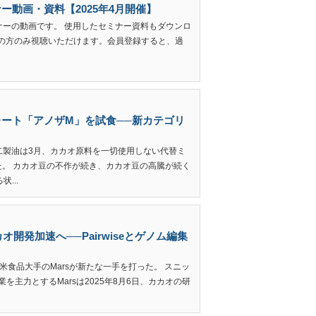
動画・資料【2025年4月開催】
セミナーの動画です。 使用したセミナー資料もダウンロ
員の方のみ視聴いただけます。会員登録すると、過
ート「アノザM」を試食──新カテゴリ
不二製油は3月、カカオ原料を一切使用しない代替ミ
た。 カカオ豆の不作が続き、カカオ豆の高騰が続く
...
カオ開発加速へ──Pairwiseとゲノム編集
、米食品大手のMarsが新たな一手を打った。 スニッ
を主力とするMarsは2025年8月6日、カカオの研