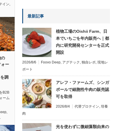
テイン
,
最新記事
植物工場のOishii Farm、日
本でいちごを年内販売へ｜都
内に研究開発センターを正式
開設
物の
2026/8/6
Foovo Deep
,
アグテック
,
独自レポ
,
現地レ
フォー
ポート
円を調
アレフ・ファームズ、シンガ
ポールで細胞性牛肉の販売認
B2B
可を取得
ォーム
2026/8/4
代替プロテイン
,
培養
Deep
,
肉
ス
光を使わずに微細藻類由来の