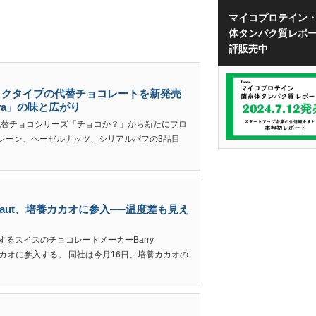
マイコプロテイン
体タンパク質レポ
評販売中
ックタイプの代替チョコレートを新発売
va」の味と広がり
、代替チョコシリーズ「チョコか？」から新たにブロ
レーン、ヘーゼルナッツ、シリアルパフの3品目
lebaut、培養カカオに参入──温度差も見え
に展開するスイスのチョコレートメーカーBarry
養カカオに参入する。 同社は今月16日、培養カカオの