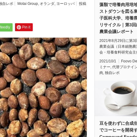
独自レポ
Motai Group
,
オランダ
,
ヨーロッパ
投稿
藻類で培養肉用培
ストダウンを図る
子医科大学、培養
リサイクル｜第3回
feedly
Pin it
農業会議レポート
2021年8月29日に第
農業会議（日本細胞農
会・培養食料研究会主
2021/10/1
Foovo D
ミナー
,
代替プロテイ
肉
,
独自レポ
豆を使わずに合成
でコーヒーを開発
Compound Foo