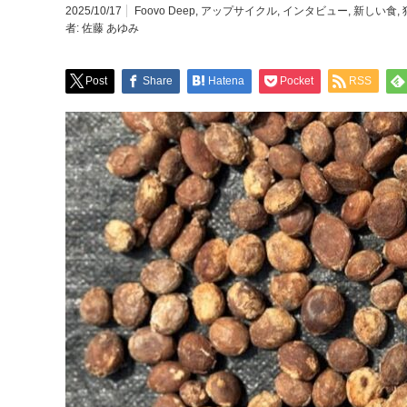
2025/10/17
Foovo Deep
,
アップサイクル
,
インタビュー
,
新しい食
,
者:
佐藤 あゆみ
Post
Share
Hatena
Pocket
RSS