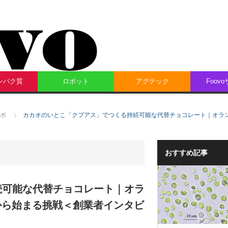
ンパク質
ロボット
アグテック
Foov
ポ
カカオのいとこ「クプアス」でつくる持続可能な代替チョコレート｜オランダ企業
おすすめ記事
続可能な代替チョコレート｜オラ
い”から始まる挑戦＜創業者インタビ