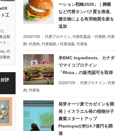
ーション戦略2026」｜麹菌
llX
など代替タンパク質を推進、
ット工
微生物による有用物質生産を
追加
Xと、
2026/7/30
代替プロテイン
,
代替乳製品・代替卵
,
代替
食品製
ート…
卵
,
代替肉
,
代替脂肪／代替油脂
,
代替魚
eep
,
代
培養肉
米BMC Ingredients、カナダ
でマイコプロテイン
「Rhiza」の販売認可を取得
・好評
2026/7/29
代替プロテイン
,
代替
肉
,
代替魚
発芽オーツ麦でカゼインを開
発｜イスラエル発の植物分子
農業スタートアップ
Plantopiaが約14.7億円を調
達