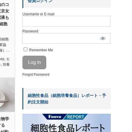
会員ログイン
地のコ
東京女
Username or E-mail
廃液も
細胞
Password
3回細胞
業協
Remember Me
催）…
eep
,
セ
ン
,
培養
Forgot Password
細胞性食品（細胞培養食品）レポート・予
約注文開始
生物学
する
dsが約