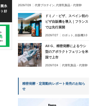
2026/7/28
代替プロテイン
,
代替乳製品・代替卵
・菌糸
ート好
ドミノ・ピザ、スペイン初の
ピザ自販機を導入｜フランス
では先行展開
2026/7/27
ロボット
,
自販機3.0
All G、精密発酵によるウシ
型のアポラクトフェリンを米
国で上市
2026/7/24
代替乳製品・代替卵
精密発酵・定期動向レポート発売のお知ら
せ