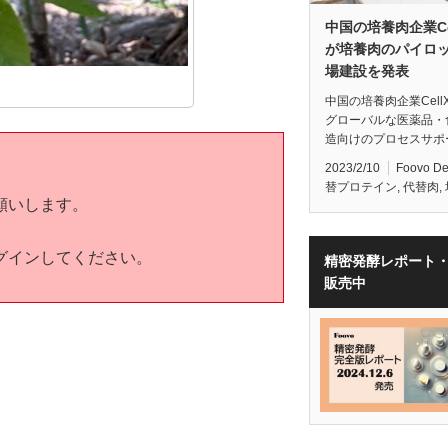
中国の培養肉企業Ce
が培養肉のパイロ
場建設を発表
中国の培養肉企業Cell
グローバルな医薬品・
造向けのプロセスサポ
2023/2/10
Foovo D
替プロテイン
,
代替肉
,
願いします。
グインしてください。
精密発酵レポート
販売中