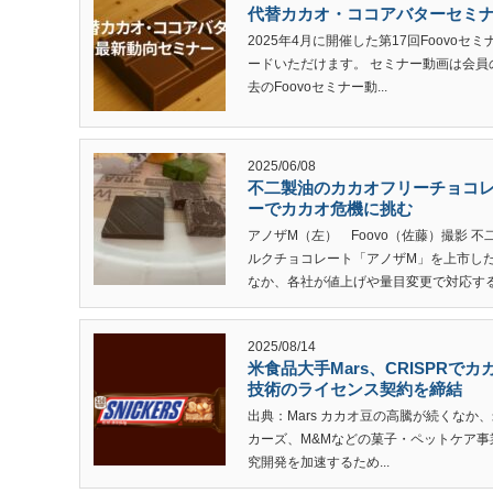
代替カカオ・ココアバターセミナー
2025年4月に開催した第17回Foovo
ードいただけます。 セミナー動画は会
去のFoovoセミナー動...
2025/06/08
不二製油のカカオフリーチョコレ
ーでカカオ危機に挑む
アノザM（左） Foovo（佐藤）撮影 
ルクチョコレート「アノザM」を上市し
なか、各社が値上げや量目変更で対応する状
2025/08/14
米食品大手Mars、CRISPRでカ
技術のライセンス契約を締結
出典：Mars カカオ豆の高騰が続くなか
カーズ、M&Mなどの菓子・ペットケア事業
究開発を加速するため...