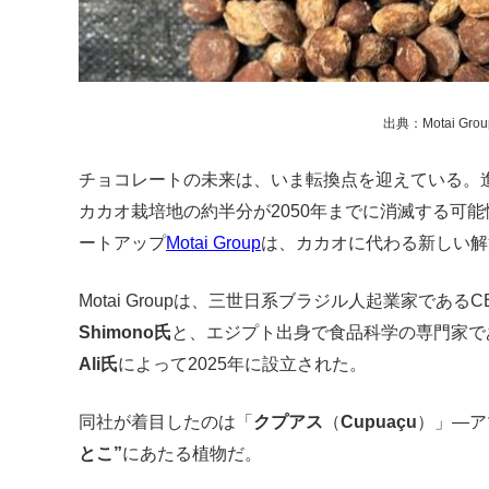
出典：Motai Grou
チョコレートの未来は、いま転換点を迎えている。
カカオ栽培地の約半分が2050年までに消滅する可能
ートアップ
Motai Group
は、カカオに代わる新しい解
Motai Groupは、三世日系ブラジル人起業家であ
Shimono氏
と、エジプト出身で食品科学の専門家で
Ali氏
によって2025年に設立された。
同社が着目したのは「
クプアス
（
Cupuaçu
）」—ア
とこ”
にあたる植物だ。