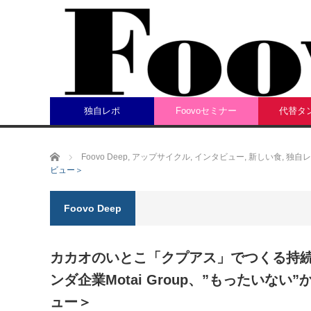
独自レポ
Foovoセミナー
代替タ
ホーム
Foovo Deep
,
アップサイクル
,
インタビュー
,
新しい食
,
独自レ
ビュー＞
Foovo Deep
カカオのいとこ「クプアス」でつくる持
ンダ企業Motai Group、”もったいな
ュー＞