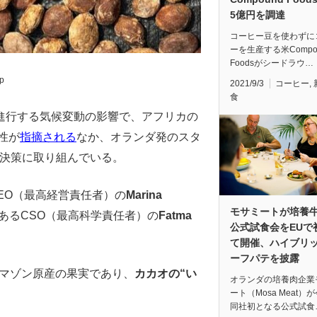
5億円を調達
コーヒー豆を使わずに
ーを生産する米Compo
Foodsがシードラウ…
p
2021/9/3
コーヒー
,
食
進行する気候変動の影響で、アフリカの
性が
指摘される
なか、オランダ発のスタ
決策に取り組んでいる。
るCEO（最高経営責任者）の
Marina
モサミートが培養
あるCSO（最高科学責任者）の
Fatma
公式試食会をEUで
て開催、ハイブリ
ーフパテを披露
マゾン原産の果実であり、
カカオの“い
オランダの培養肉企業
ート（Mosa Meat）
同社初となる公式試食