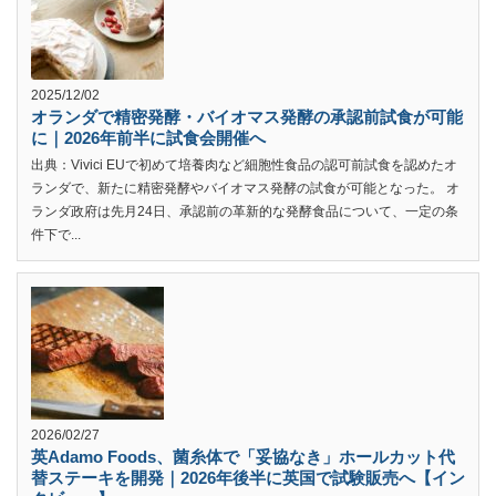
2025/12/02
オランダで精密発酵・バイオマス発酵の承認前試食が可能
に｜2026年前半に試食会開催へ
出典：Vivici EUで初めて培養肉など細胞性食品の認可前試食を認めたオ
ランダで、新たに精密発酵やバイオマス発酵の試食が可能となった。 オ
ランダ政府は先月24日、承認前の革新的な発酵食品について、一定の条
件下で...
2026/02/27
英Adamo Foods、菌糸体で「妥協なき」ホールカット代
替ステーキを開発｜2026年後半に英国で試験販売へ【イン