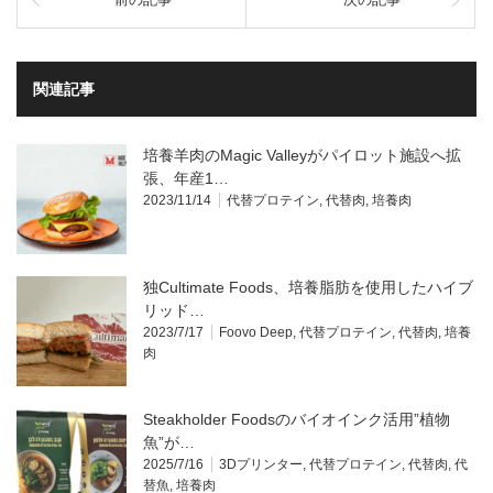
関連記事
培養羊肉のMagic Valleyがパイロット施設へ拡
張、年産1…
2023/11/14
代替プロテイン
,
代替肉
,
培養肉
独Cultimate Foods、培養脂肪を使用したハイブ
リッド…
2023/7/17
Foovo Deep
,
代替プロテイン
,
代替肉
,
培養
肉
Steakholder Foodsのバイオインク活用”植物
魚”が…
2025/7/16
3Dプリンター
,
代替プロテイン
,
代替肉
,
代
替魚
,
培養肉