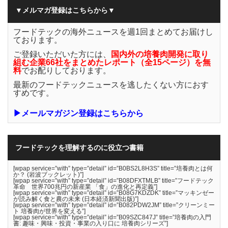
▼メルマガ登録はこちらから▼
フードテックの海外ニュースを週1回まとめてお届けし
ております。
ご登録いただいた方には、
国内外の培養肉開発に取り
組む企業66社をまとめたレポート（全15ページ）を無
料
でお配りしております。
最新のフードテックニュースを逃したくない方におす
すめです。
▶メールマガジン登録はこちらから
フードテックを理解するのに役立つ書籍
[wpap service=”with” type=”detail” id=”B0BS2L8H3S” title=”培養肉とは何
か？ (岩波ブックレット)”]
[wpap service=”with” type=”detail” id=”B08DFXTMLB” title=”フードテック
革命 世界700兆円の新産業 「食」の進化と再定義”]
[wpap service=”with” type=”detail” id=”B08G7KDZDK” title=”マッキンゼー
が読み解く食と農の未来 (日本経済新聞出版)”]
[wpap service=”with” type=”detail” id=”B082PDW2JM” title=”クリーンミー
ト 培養肉が世界を変える”]
[wpap service=”with” type=”detail” id=”B09SZC847J” title=”培養肉の入門
書: 趣味・興味・投資・事業の入り口に 培養肉シリーズ”]