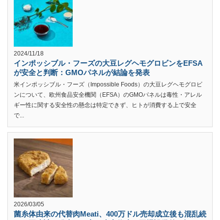
2024/11/18
インポッシブル・フーズの大豆レグヘモグロビンをEFSA
が安全と判断：GMOパネルが結論を発表
米インポッシブル・フーズ（Impossible Foods）の大豆レグヘモグロビ
ンについて、欧州食品安全機関（EFSA）のGMOパネルは毒性・アレル
ギー性に関する安全性の懸念は特定できず、ヒトが消費する上で安全
で...
2026/03/05
菌糸体由来の代替肉Meati、400万ドル売却成立後も混乱続