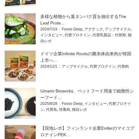
多様な植物から葉タンパク質を抽出するThe
Leaf Prote…
2024/7/19
Foovo Deep
,
アグテック
,
アップサイクル
,
インタビュー
,
代替プロテイン
,
代替乳製品・代替卵
,
独
自レポ
ドイツ企業Infinite Rootsの菌糸体由来肉が韓国
上市へ…
2024/12/1
アップサイクル
,
代替プロテイン
,
代替肉
Umami Bioworks、ペットフード用途で細胞性シ
ーフード…
2025/8/28
Foovo Deep
,
インタビュー
,
代替プロテイ
ン
,
代替魚
,
培養肉
,
独自レポ
【現地レポ】フィンランド企業Eniferのマイコプ
ロテインPEK…