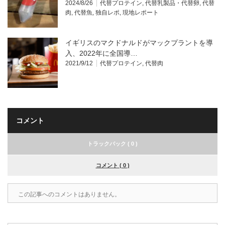
2024/8/26
代替プロテイン
,
代替乳製品・代替卵
,
代替
肉
,
代替魚
,
独自レポ
,
現地レポート
イギリスのマクドナルドがマックプラントを導
入、2022年に全国導…
2021/9/12
代替プロテイン
,
代替肉
コメント
トラックバック ( 0 )
コメント ( 0 )
この記事へのコメントはありません。