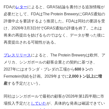
FDAの
レター
によると
、GRAS結論を裏付ける追加情報が
必要だとして、FDAはThe Protein BreweryにGRAS通知の
評価中止を要請するよう推奨した。FDAは同社の要請を受
け、2026年3月3日付でGRAS通知の評価を終了。これは
将来の再提出を妨げるものではなく、データが整った後に
再度提出される可能性がある。
プレスリリース
によると、The Protein Breweryは欧州、ア
メリカ、シンガポールの顧客企業との契約に基づき、
2027年にはオランダ・ブレダの工場から
600トン
の
Fermotein供給を計画。2029年までに
2,000トン以上に増
産
する予定だという。
同社はシンガポールで最初の顧客が2026年第1四半期に市
場投入予定だと
していた
が、具体的な発表は確認できてい