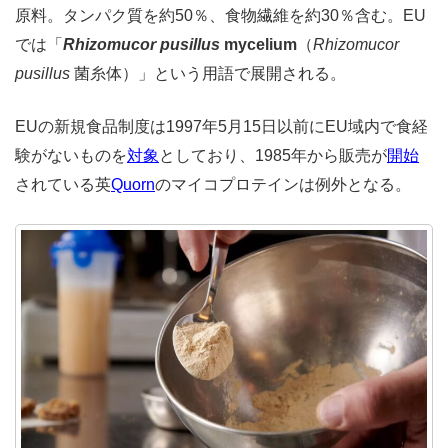
原料。タンパク質を約50％、食物繊維を約30％含む。EU
では「
Rhizomucor pusillus
mycelium
（
Rhizomucor
pusillus
菌糸体）」という用語で展開される。
EUの新規食品制度は1997年5月15日以前にEU域内で食経
験がないものを
対象
としており、1985年から販売が
開始
されている英
Quorn
のマイコプロテインは例外となる。