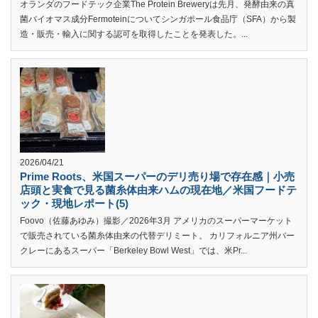
オランダのフードテック企業The Protein Breweryは先月、発酵由来の真
菌バイオマス成分Fermoteinについてシンガポール食品庁（SFA）から製
造・販売・輸入に関する認可を取得したことを発表した。...
2026/04/21
Prime Roots、米国スーパーのデリ売り場で存在感｜小売
店頭と実食で見る菌糸体由来ハムの現在地／米国フードテ
ック・現地レポート(5)
Foovo（佐藤あゆみ）撮影／2026年3月 アメリカのスーパーマーケット
で販売されている菌糸体由来の代替デリミート。 カリフォルニア州バー
クレーにあるスーパー「Berkeley Bowl West」では、米Pr...