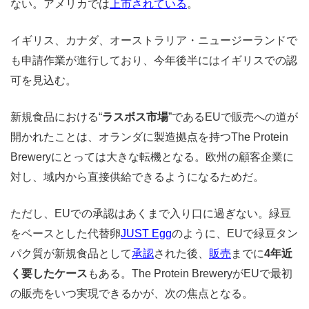
ない。アメリカでは
上市されている
。
イギリス、カナダ、オーストラリア・ニュージーランドで
も申請作業が進行しており、今年後半にはイギリスでの認
可を見込む。
新規食品における“
ラスボス市場
”であるEUで販売への道が
開かれたことは、オランダに製造拠点を持つThe Protein
Breweryにとっては大きな転機となる。欧州の顧客企業に
対し、域内から直接供給できるようになるためだ。
ただし、EUでの承認はあくまで入り口に過ぎない。緑豆
をベースとした代替卵
JUST Egg
のように、EUで緑豆タン
パク質が新規食品として
承認
された後、
販売
までに
4年近
く要したケース
もある。The Protein BreweryがEUで最初
の販売をいつ実現できるかが、次の焦点となる。