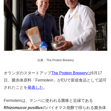
出典：The Protein Brewery
オランダのスタートアップ
The Protein Brewery
は6月17
日、菌糸体原料「Fermotein」がEUで新規食品として認可
されたことを
発表した
。
Fermoteinは、テンペに使われる菌株と近縁である
Rhizomucor pusillus
のバイオマス発酵で得られる菌糸体