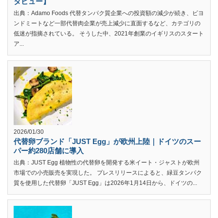
タビュー】
出典：Adamo Foods 代替タンパク質企業への投資額の減少が続き、ビヨ
ンドミートなど一部代替肉企業が売上減少に直面するなど、カテゴリの
低迷が指摘されている。 そうした中、2021年創業のイギリスのスタート
ア...
2026/01/30
代替卵ブランド「JUST Egg」が欧州上陸｜ドイツのスー
パー約280店舗に導入
出典：JUST Egg 植物性の代替卵を開発する米イート・ジャストが欧州
市場での小売販売を実現した。 プレスリリースによると、緑豆タンパク
質を使用した代替卵「JUST Egg」は2026年1月14日から、ドイツの...