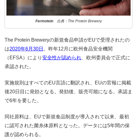
Fermotein
出典：The Protein Brewery
The Protein Breweryの新規食品申請がEUで受理されたの
は
2020年6月30日
。昨年12月に欧州食品安全機関
（EFSA）により
安全性が認められ
、欧州委員会で正式に
承認された。
実施規則はすべてのEU言語に翻訳され、EUの官報に掲載
後20日目に発効となる。発効後、販売可能になる。承認ま
で6年を要した。
同社原料は、EUで新規食品制度が導入されて以来、最初
に認可された菌糸体原料となった。データには5年間の保
護が認められる。