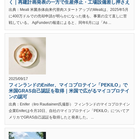
く｜再建計画発表の一方で生産停止・工場設備差し押さえ
出典：Meati 米菌糸体由来代替肉スタートアップのMeatiは、2025年5月
に400万ドルでの売却申請が明らかになった後も、事業の立て直しに苦
戦している。 AgFunderの報道によると、同年6月には「As ...
2025/09/17
フィンランドのEnifer、マイコプロテイン「PEKILO」で
米国GRAS自己認証を取得｜米国で広がるマイコプロテイ
ンの認可
出典：Enifer（Iiro Rautiainen氏撮影） フィンランドのマイコプロテイン
企業Eniferは今月10日、自社のマイコプロテイン「PEKILO」についてア
メリカでGRAS自己認証を取得したと発表した。 ...