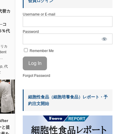
会員ログイン
の代替カ
Username or E-mail
──コ
5％代
Password
アメリカ
Remember Me
ent
代…
ep
,
代
食
Forgot Password
細胞性食品（細胞培養食品）レポート・予
約注文開始
ter
ーと提
生産を