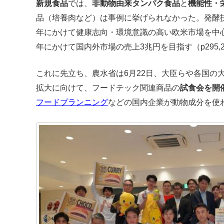
新規食品
では、
非動物由来タンパク食品
と
機能性・
品（培養肉など）は事例に挙げられなかった。発酵技
年にかけて健康志向・環境意識の高い欧米市場を中心
年にかけて国内外市場の売上3兆円を目指す（p295,2
これに先立ち、農水省は6月22日、大臣らや各国の
拡大に向けて、フードテック関連商品の
試食会を開
フードプランニング
などの国内企業が動物成分を使