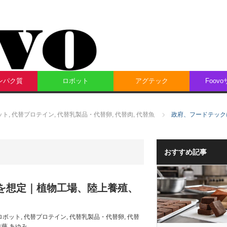
ンパク質
ロボット
アグテック
Foov
ット
,
代替プロテイン
,
代替乳製品・代替卵
,
代替肉
,
代替魚
政府、フードテック
おすすめ記事
資を想定｜植物工場、陸上養殖、
ロボット
,
代替プロテイン
,
代替乳製品・代替卵
,
代替
佐藤 あゆみ