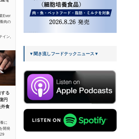
Ever
、培養肉の
テイン
,
▼聞き流しフードテックニュース▼
発する
7億円
級外食
培養に
を開発
29