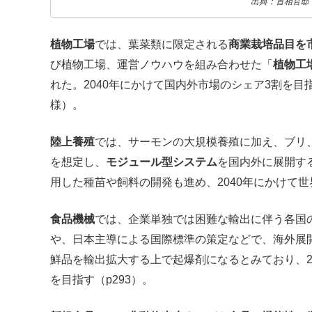
出典：首相官邸
植物工場
では、葉菜類に限定される
商業栽培品目を
び植物工場、運営ノウハウを組み合わせた「
植物工
れた。2040年にかけて国内外市場のシェア3割を目
様）。
陸上養殖
では、サーモンの大規模養殖に加え、ブリ
を想定し、
モジュール型システム
を国内外に展開す
用した種苗や飼料の開発も進め、2040年にかけて世
食品機械
では、企業単独では困難な輸出に伴う各国
や、日本主導による国際標準の策定などで、海外展
鮮品を輸出拡大する上で起爆剤になるとみており、2
を目指す（p293）。