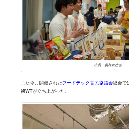
出典：農林水産省
また今月開催された
フードテック官民協議会
総会で
術WT
が立ち上がった。