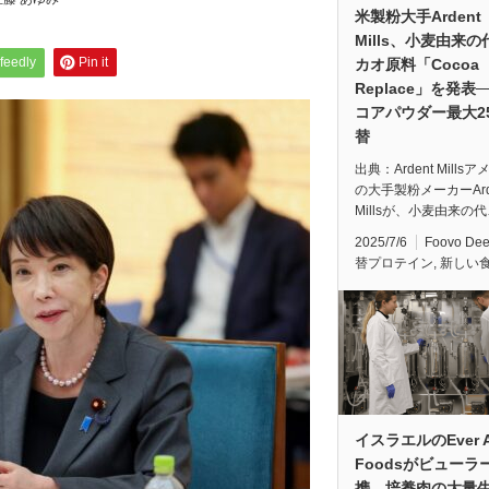
米製粉大手Ardent
Mills、小麦由来
feedly
Pin it
カオ原料「Cocoa
Replace」を発表
コアパウダー最大2
替
出典：Ardent Mills
の大手製粉メーカーArd
Millsが、小麦由来の
2025/7/6
Foovo De
替プロテイン
,
新しい
イスラエルのEver Af
Foodsがビューラ
携、培養肉の大量