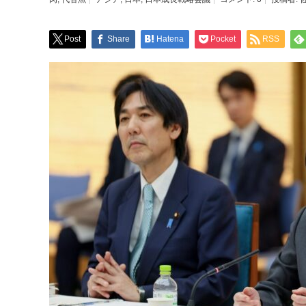
Post
Share
Hatena
Pocket
RSS