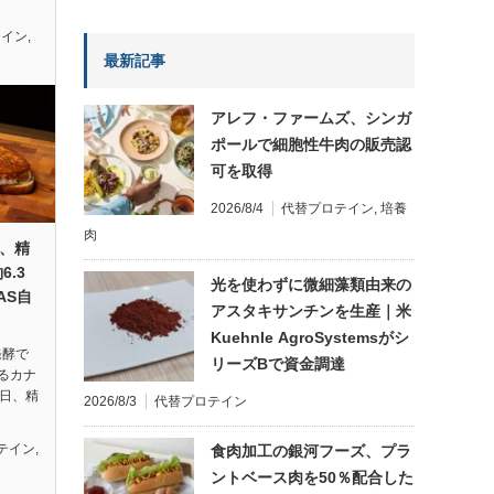
テイン
,
最新記事
アレフ・ファームズ、シンガ
ポールで細胞性牛肉の販売認
可を取得
2026/8/4
代替プロテイン
,
培養
肉
s、精
.3
光を使わずに微細藻類由来の
AS自
アスタキサンチンを生産｜米
Kuehnle AgroSystemsがシ
発酵で
リーズBで資金調達
るカナ
1日、精
2026/8/3
代替プロテイン
テイン
,
食肉加工の銀河フーズ、プラ
ントベース肉を50％配合した