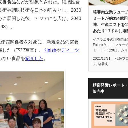
栄養食品
などが対象とされた。細胞性食
術や調味技術を日本の強みとし、2030
培養肉企業フュー
に展開した後、アジアにも広げ、2040
ミートが約394億
達、生産コストを11
98）。
あたり1.7ドルに削
イスラエルの培養肉企
大使館関係者を対象に、新規食品の需要
Future Meat（フュ
催
した（下記写真）。
Kinish
や
ディーツ
ミート）は20日、シリ
わない食品を
紹介した
。
2021/12/21
代替プ
ン
,
培養肉
精密発酵レポート
販売中