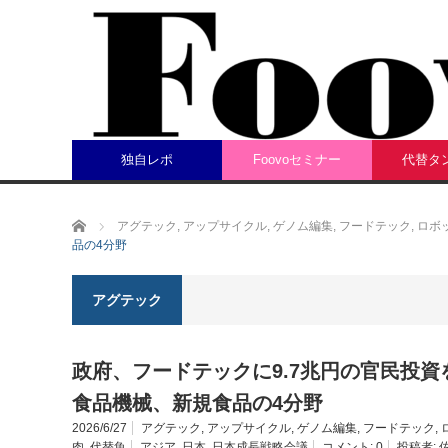
独自レポ
Foovoセミナー
代替タ
ホーム
アグテック
,
アップサイクル
,
ゲノム編集
,
フードテック
,
ロボ
品の4分野
アグテック
政府、フードテックに9.7兆円の官民投
食品機械、新規食品の4分野
2026/6/27
アグテック
,
アップサイクル
,
ゲノム編集
,
フードテック
,
肉
,
代替魚
アジア
,
日本
,
日本成長戦略会議
コメント:
0
投稿者: