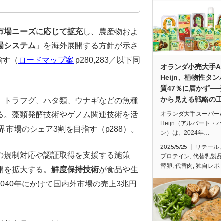
市場ニーズに応じて拡充
し、農産物およ
場システム
」を海外展開する方針が示さ
指す（
ロードマップ案
p280,283／以下同
オランダ小売大手Alb
Heijn、植物性タ
質47％に届かず─
から見える戦略の
、トラフグ、ハタ類、ウナギなどの魚種
オランダ大手スーパーAl
る。藻類発酵技術やゲノム関連技術を活
Heijn（アルバート・
界市場のシェア3割を目指す（p288）。
ン）は、2024年…
2025/5/25
リテール
の規制対応や認証取得を支援する施策
プロテイン
,
代替乳製
替卵
,
代替肉
,
独自レポ
開を拡大する。
鮮度保持技術
が食品や生
040年にかけて国内外市場の売上3兆円