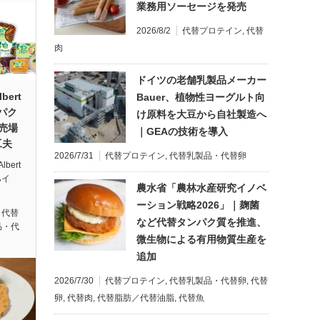
業務用ソーセージを発売
2026/8/2
代替プロテイン
,
代替
肉
ドイツの老舗乳製品メーカー
ert
Bauer、植物性ヨーグルト向
ンパク
け原料を大豆から自社製造へ
─売場
｜GEAの技術を導入
工夫
2026/7/31
代替プロテイン
,
代替乳製品・代替卵
bert
ハイ
農水省「農林水産研究イノベ
ーション戦略2026」｜麹菌
,
代替
など代替タンパク質を推進、
品・代
微生物による有用物質生産を
追加
2026/7/30
代替プロテイン
,
代替乳製品・代替卵
,
代替
卵
,
代替肉
,
代替脂肪／代替油脂
,
代替魚