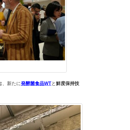
は、新たに
発酵菌食品WT
と
鮮度保持技