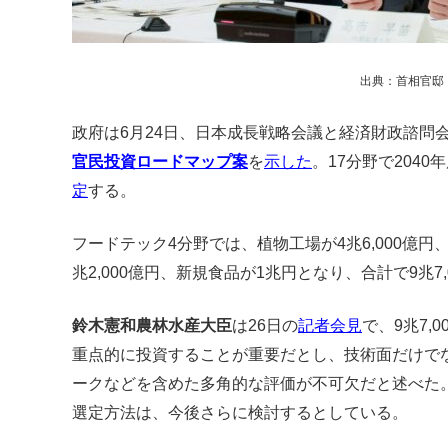
出典：首相官邸
政府は6月24日、日本成長戦略会議と経済財政諮問
官民投資ロードマップ案
を
示した
。17分野で204
定
する。
フードテック4分野では、植物工場が4兆6,000億円、
兆2,000億円、新規食品が1兆円となり、合計で9兆7,
鈴木憲和農林水産大臣
は26日の
記者会見
で、9兆7,
重点的に投資することが重要だとし、技術面だけで
ークなどを含めた多角的な評価が不可欠だと述べた
選定方法は、今後さらに検討するとしている。