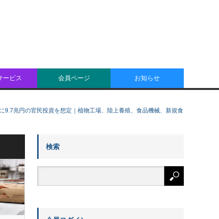
oサービス
会員ページ
お知らせ
に9.7兆円の官民投資を想定｜植物工場、陸上養殖、食品機械、新規食
検索