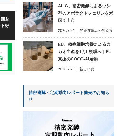
All G、精密発酵によるウシ
型のアポラクトフェリンを米
・菌糸
国で上市
ート好
2026/7/24
代替乳製品・代替卵
EU、植物細胞培養によるカ
カオ生産を1万L規模へ｜EU
支援のCOCO-AI始動
2026/7/23
新しい食
精密発酵・定期動向レポート発売のお知ら
せ