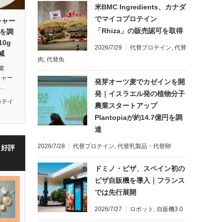
米BMC Ingredients、カナダ
でマイコプロテイン
チャー
「Rhiza」の販売認可を取得
円を調
0g
2026/7/29
代替プロテイン
,
代替
減
肉
,
代替魚
業
ーチャー
発芽オーツ麦でカゼインを開
…
発｜イスラエル発の植物分子
ロテイ
農業スタートアップ
Plantopiaが約14.7億円を調
達
2026/7/28
代替プロテイン
,
代替乳製品・代替卵
・好評
ドミノ・ピザ、スペイン初の
ピザ自販機を導入｜フランス
では先行展開
2026/7/27
ロボット
,
自販機3.0