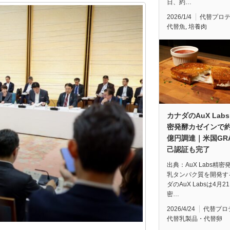
日、約…
2026/1/4
代替プロ
代替魚
,
培養肉
カナダのAuX Lab
密発酵カゼインで約6
億円調達｜米国GR
己認証も完了
出典：AuX Labs精密
乳タンパク質を開発す
ダのAuX Labsは4月2
密…
2026/4/24
代替プロ
代替乳製品・代替卵