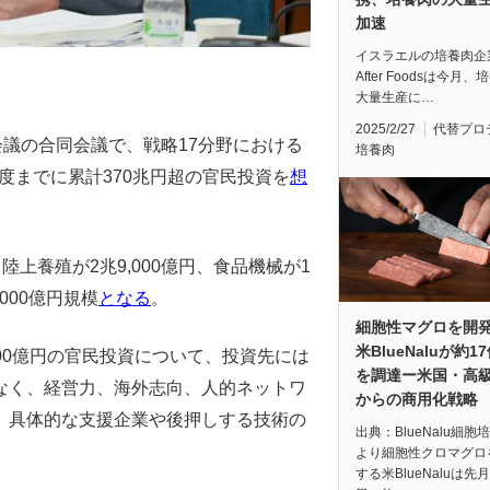
加速
イスラエルの培養肉企業
After Foodsは今月
大量生産に…
2025/2/27
代替プロ
会議の合同会議で、戦略17分野における
培養肉
0年度までに累計370兆円超の官民投資を
想
陸上養殖が2兆9,000億円、食品機械が1
000億円規模
となる
。
細胞性マグロを開
米BlueNaluが約1
000億円の官民投資について、投資先には
を調達ー米国・高
なく、経営力、海外志向、人的ネットワ
からの商用化戦略
。具体的な支援企業や後押しする技術の
出典：BlueNalu細胞
より細胞性クロマグロ
する米BlueNaluは先月