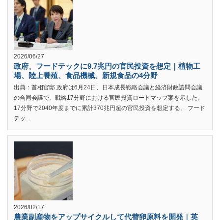
2026/06/27
政府、フードテックに9.7兆円の官民投資を想定｜植物工
場、陸上養殖、食品機械、新規食品の4分野
出典：首相官邸 政府は6月24日、日本成長戦略会議と経済財政諮問会議
の合同会議で、戦略17分野における官民投資ロードマップ案を示した。
17分野で2040年度までに累計370兆円超の官民投資を想定する。 フード
テッ...
2026/02/17
農業副産物をアップサイクルして代替卵原料を開発｜英