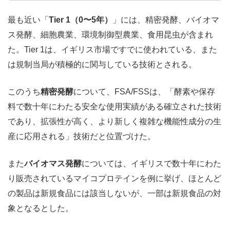
最も近い「
Tier 1（0〜5年）
」には、精密発酵、バイオマ
ス発酵、細胞農業、環境制御型農業、食用昆虫が含まれ
た。Tier 1は、イギリス市場ですでに使われている、また
は規制当局が積極的に関与している技術とされる。
このうち
精密発酵
について、FSA/FSSは、「酵素や保存
料で数十年にわたる安全な使用実績がある確立された技術
であり、拡張性が高く、より新しく複雑な機能性成分の生
産に応用される」技術だと位置づけた。
また
バイオマス発酵
については、イギリスで数十年にわた
り販売されているマイコプロテインを例に挙げ、ほとんど
の製品は新規食品には該当しないが、一部は新規食品の対
象となるとした。