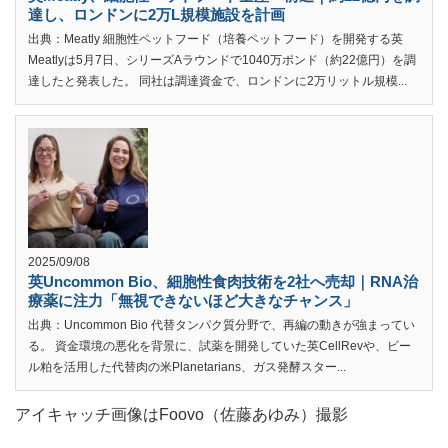
達し、ロンドンに2万L規模施設を計画
出典：Meatly 細胞性ペットフード（培養ペットフード）を開発する英
Meatlyは5月7日、シリーズAラウンドで1040万ポンド（約22億円）を調
達したと発表した。 同社は調達資金で、ロンドンに2万リットル規模...
2025/09/08
英Uncommon Bio、細胞性食肉技術を2社へ売却｜RNA治
療薬に注力「無視できないほど大きなチャンス」
出典：Uncommon Bio 代替タンパク質分野で、再編の動きが強まってい
る。 資金環境の悪化を背景に、試薬を開発していた英CellRevや、ビー
ル粕を活用した代替肉の米Planetarians、ガス発酵スター...
アイキャッチ画像はFoovo（佐藤あゆみ）撮影