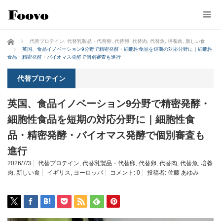
ホーム
代替プロテイン
,
代替乳製品・代替卵
,
代替卵
,
代替肉
,
代替魚
,
培養肉
,
新しい食
英国、食品イノベーション9分野で精密発酵・細胞性食品を短期の対応分野に｜細胞性
食品・精密発酵・バイオマス発酵で個別審査も進行
代替プロテイン
英国、食品イノベーション9分野で精密発酵・
細胞性食品を短期の対応分野に｜細胞性食
品・精密発酵・バイオマス発酵で個別審査も
進行
2026/7/3
代替プロテイン
,
代替乳製品・代替卵
,
代替卵
,
代替肉
,
代替魚
,
培養
肉
,
新しい食
イギリス
,
ヨーロッパ
コメント:
0
投稿者:
佐藤 あゆみ