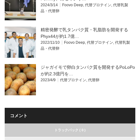
2024/3/14
Foovo Deep
,
代替プロテイン
,
代替乳製
品・代替卵
精密発酵で乳タンパク質・乳脂肪を開発する
Phyx44が約1.7億…
2022/11/10
Foovo Deep
,
代替プロテイン
,
代替乳製
品・代替卵
ジャガイモで卵白タンパク質を開発するPoLoPo
が約2.3億円を…
2023/4/9
代替プロテイン
,
代替卵
コメント
トラックバック ( 0 )