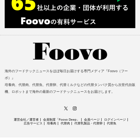
海外のフードテックニュースをほぼ毎日お届けする専門メディア『Foovo（フー
ボ）』
培養肉、代替肉、代替魚、代替卵、代替ミルクなどの代替タンパク質から次世代自販
機、ロボットまで海外の最新のフードテックニュースをお届けします。
X
Instagram
運営会社／運営者
会員制度「Foovo Deep」
会員ページ
ログインページ
広告サービス
培養肉
代替肉
代替乳製品・代替卵
代替魚