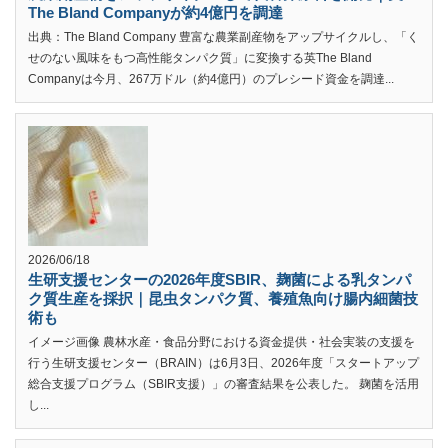
The Bland Companyが約4億円を調達
出典：The Bland Company 豊富な農業副産物をアップサイクルし、「く
せのない風味をもつ高性能タンパク質」に変換する英The Bland
Companyは今月、267万ドル（約4億円）のプレシード資金を調達...
2026/06/18
生研支援センターの2026年度SBIR、麹菌による乳タンパ
ク質生産を採択｜昆虫タンパク質、養殖魚向け腸内細菌技
術も
イメージ画像 農林水産・食品分野における資金提供・社会実装の支援を
行う生研支援センター（BRAIN）は6月3日、2026年度「スタートアップ
総合支援プログラム（SBIR支援）」の審査結果を公表した。 麹菌を活用
し...