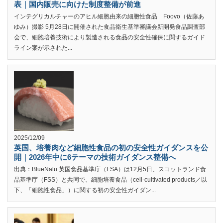
表｜国内販売に向けた制度整備が前進
インテグリカルチャーのアヒル細胞由来の細胞性食品 Foovo（佐藤あ
ゆみ）撮影 5月28日に開催された食品衛生基準審議会新開発食品調査部
会で、細胞培養技術により製造される食品の安全性確保に関するガイド
ライン案が示された...
2025/12/09
英国、培養肉など細胞性食品の初の安全性ガイダンスを公
開｜2026年中に6テーマの技術ガイダンス整備へ
出典：BlueNalu 英国食品基準庁（FSA）は12月5日、スコットランド食
品基準庁（FSS）と共同で、細胞培養食品（cell-cultivated products／以
下、「細胞性食品」）に関する初の安全性ガイダン...