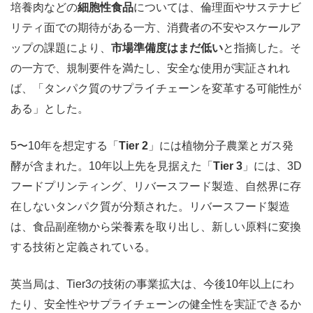
培養肉などの
細胞性食品
については、倫理面やサステナビ
リティ面での期待がある一方、消費者の不安やスケールア
ップの課題により、
市場準備度はまだ低い
と指摘した。そ
の一方で、規制要件を満たし、安全な使用が実証されれ
ば、「タンパク質のサプライチェーンを変革する可能性が
ある」とした。
5〜10年を想定する「
Tier 2
」には植物分子農業とガス発
酵が含まれた。10年以上先を見据えた「
Tier 3
」には、3D
フードプリンティング、リバースフード製造、自然界に存
在しないタンパク質が分類された。
リバースフード製造
は、食品副産物から栄養素を取り出し、新しい原料に変換
する技術と定義されている。
英当局は、Tier3の技術の事業拡大は、今後10年以上にわ
たり、安全性やサプライチェーンの健全性を実証できるか