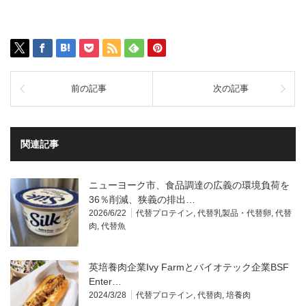
前の記事
次の記事
関連記事
ニューヨーク市、食品調達の広義の環境負荷を
36％削減、狭義の排出…
2026/6/22
代替プロテイン
,
代替乳製品・代替卵
,
代替
肉
,
代替魚
英培養肉企業Ivy Farmとバイオテック企業BSF
Enter…
2024/3/28
代替プロテイン
,
代替肉
,
培養肉