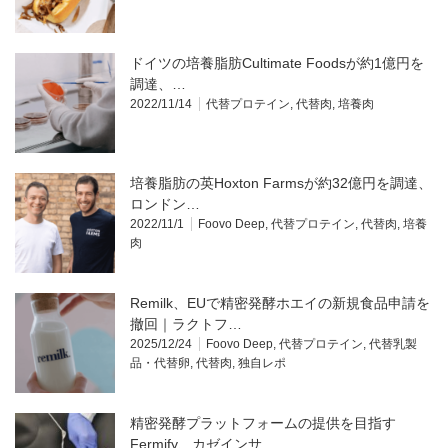
ドイツの培養脂肪Cultimate Foodsが約1億円を
調達、…
2022/11/14
代替プロテイン
,
代替肉
,
培養肉
培養脂肪の英Hoxton Farmsが約32億円を調達、
ロンドン…
2022/11/1
Foovo Deep
,
代替プロテイン
,
代替肉
,
培養
肉
Remilk、EUで精密発酵ホエイの新規食品申請を
撤回｜ラクトフ…
2025/12/24
Foovo Deep
,
代替プロテイン
,
代替乳製
品・代替卵
,
代替肉
,
独自レポ
精密発酵プラットフォームの提供を目指す
Fermify、カゼインサ…