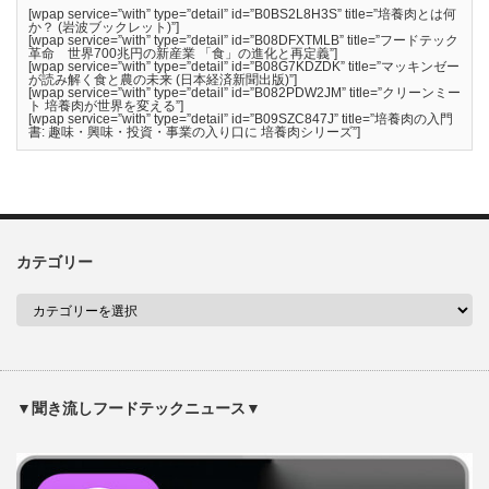
[wpap service=”with” type=”detail” id=”B0BS2L8H3S” title=”培養肉とは何
か？ (岩波ブックレット)”]
[wpap service=”with” type=”detail” id=”B08DFXTMLB” title=”フードテック
革命 世界700兆円の新産業 「食」の進化と再定義”]
[wpap service=”with” type=”detail” id=”B08G7KDZDK” title=”マッキンゼー
が読み解く食と農の未来 (日本経済新聞出版)”]
[wpap service=”with” type=”detail” id=”B082PDW2JM” title=”クリーンミー
ト 培養肉が世界を変える”]
[wpap service=”with” type=”detail” id=”B09SZC847J” title=”培養肉の入門
書: 趣味・興味・投資・事業の入り口に 培養肉シリーズ”]
カテゴリー
▼聞き流しフードテックニュース▼