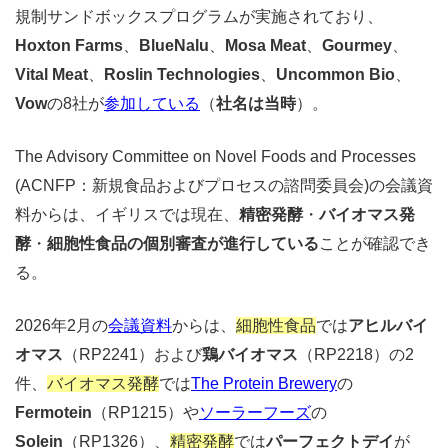
規制サンドボックスプログラムが実施されており、
Hoxton Farms
、
BlueNalu
、
Mosa Meat
、
Gourmey
、
Vital Meat
、
Roslin Technologies
、
Uncommon Bio
、
Vow
の8社が
参加している
（
社名は当時
）。
The Advisory Committee on Novel Foods and Processes
(ACNFP：新規食品およびプロセスの諮問委員会)の会議資
料からは、イギリスでは現在、
精密発酵
・
バイオマス発
酵
・
細胞性食品の個別審査が進行している
ことが確認でき
る。
2026年2月の
会議資料
からは、
細胞性食品
では
アヒルバイ
オマス
（RP2241）および
鶏バイオマス
（RP2218）の2
件、
バイオマス発酵
では
The Protein Brewery
の
Fermotein
（RP1215）
や
ソーラーフーズ
の
Solein
（RP1326）、
精密発酵
では
パーフェクトデイ
が