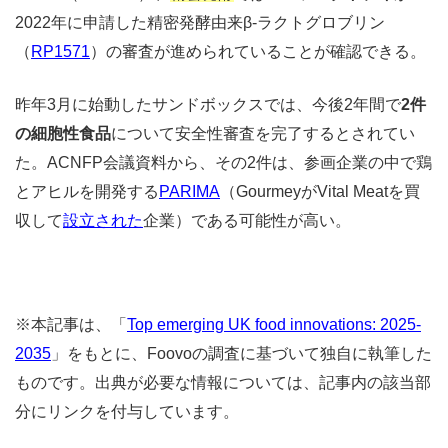
2022年に申請した精密発酵由来β-ラクトグロブリン
（
RP1571
）の審査が進められていることが確認できる。
昨年3月に始動したサンドボックスでは、今後2年間で
2件
の細胞性食品
について安全性審査を完了するとされてい
た。ACNFP会議資料から、その2件は、参画企業の中で鶏
とアヒルを開発する
PARIMA
（GourmeyがVital Meatを買
収して
設立された
企業）である可能性が高い。
※本記事は、「
Top emerging UK food innovations: 2025-
2035
」をもとに、Foovoの調査に基づいて独自に執筆した
ものです。出典が必要な情報については、記事内の該当部
分にリンクを付与しています。