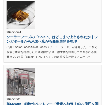
2026/06/24
ソーラーフーズの「Solein」はどこまで上市されたか｜シ
ンガポールから米国へ広がる商用展開を整理
出典：Solar Foods Solar Foods（ソーラーフーズ）が開発した、二酸化
炭素と水素を利用したガス発酵により、微生物を培養して生産される代
替タンパク質「Solein（ソレイン）」の市場投入が徐々に広がって...
2026/05/11
英Meatly、細胞性ペットフード量産へ前進｜約22億円を調