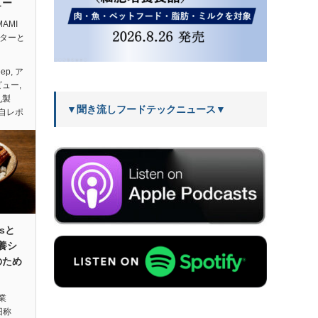
ュー
AMI
バターと
eep
,
ア
ビュー
,
乳製
▼聞き流しフードテックニュース▼
自レポ
dsと
培養シ
のため
業
（旧称