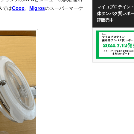
マイコプロテイン
ス
では
Coop
、
Migros
のスーパーマーケ
体タンパク質レポ
評販売中