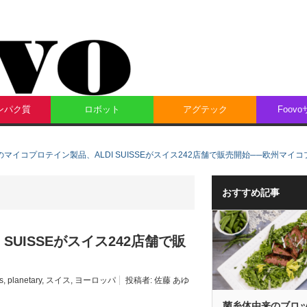
ンパク質
ロボット
アグテック
Foov
taryのマイコプロテイン製品、ALDI SUISSEがスイス242店舗で販売開始──欧州マ
おすすめ記事
I SUISSEがスイス242店舗で販
s
,
planetary
,
スイス
,
ヨーロッパ
投稿者:
佐藤 あゆ
菌糸体由来のブロ