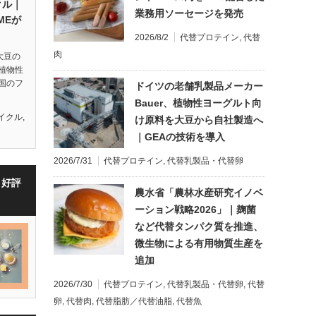
クル｜
業務用ソーセージを発売
MEが
2026/8/2
代替プロテイン
,
代替
肉
E大豆の
植物性
国のフ
ドイツの老舗乳製品メーカー
Bauer、植物性ヨーグルト向
イクル
,
け原料を大豆から自社製造へ
｜GEAの技術を導入
2026/7/31
代替プロテイン
,
代替乳製品・代替卵
・好評
農水省「農林水産研究イノベ
ーション戦略2026」｜麹菌
など代替タンパク質を推進、
微生物による有用物質生産を
追加
2026/7/30
代替プロテイン
,
代替乳製品・代替卵
,
代替
卵
,
代替肉
,
代替脂肪／代替油脂
,
代替魚