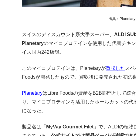
出典：Planetary
スイスのディスカウント系大手スーパー
、
ALDI SU
Planetary
のマイコプロテインを使用した代替チキン
イス国内242店舗。
このマイコプロテインは、Planetaryが
買収した
スペ
Foodsが開発したもので、買収後に発売された初の
Planetary
はLibre Foodsの資産をB2B部門として
り、マイコプロテインを活用したホールカットの代
になった。
製品名は「
MyVay Gourmet Filet
」で、ALDIの植物
されている。
公式サイトでは製品ページが確認でき