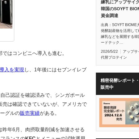
練乳にアップサイ
韓国のSOYFT BIO
資金調達
出典：SOYFT BIOM
発酵副産物を活用して
練乳などを展開する韓
ードテック…
2026/5/22
アップサ
部ではコンビニへ導入も進む。
代替プロテイン
導入を実現
し、1年後にはセブンイレブ
精密発酵レポート
販売中
S自己認証を確認済みで、シンガポール
販売は確認できていないが、アメリカで
ベーグルの
販売実績
がある。
は昨年6月、肉摂取量削減を加速させる
、フランスの
KFC
とメニューの試験運用