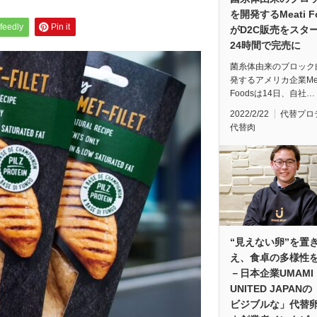
を開発するMeati F
feedly
Pin it
がD2C販売をスタ
24時間で完売に
菌糸体由来のブロック
発するアメリカ企業Mea
Foodsは14日、自社…
2022/2/22
代替プロ
代替肉
“見えない卵”を置
え、食卓の多様性
－日本企業UMAMI
UNITED JAPAN
ビジブルな」代替