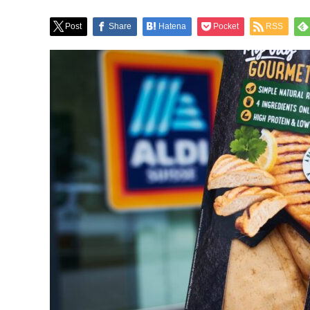
Post
Share
Hatena
Pocket
RSS