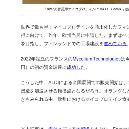
Eniferの食品用マイコプロテインPEKILO Foovo（
世界で最も早くマイコプロテインを商用化したフィ
得に向けて、昨年、欧州当局に申請した。まずはペ
を目指し、フィンランドでの工場建設を
進めている
2022年設立のフランスの
Mycelium Technologies
は今
円）の初の資金調達に
成功した
。
こうした中、ALDIによる全国展開での販売開始は
浸透を加速させる転換点となるだろう。オランダな
きもみられる中、欧州におけるマイコプロテイン食