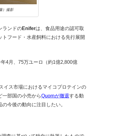
佐藤）撮影
ンランドの
Enifer
は、食品用途の認可取
ットフード・水産飼料における先行展開
。
年4月、75万ユーロ（約1億2,800億
、スイス市場におけるマイコプロテインの
ど一部国の小売から
Quornが撤退
する動
品の今後の動向に注目したい。