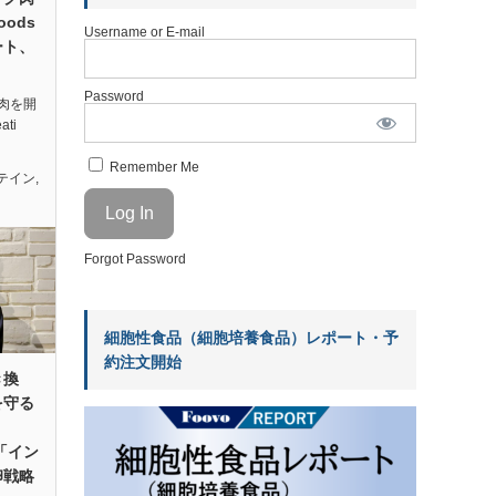
oods
Username or E-mail
ート、
Password
肉を開
ti
Remember Me
テイン
,
Forgot Password
細胞性食品（細胞培養食品）レポート・予
約注文開始
き換
を守る
の「イン
卵戦略