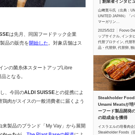
｜創業者インタビ
山﨑寛斗氏（出典：UM
UNITED JAPAN）「
マーガリン…
2025/5/22
Foovo D
ISSE
は先月、同国フードテック企業
ップサイクル
,
インタ
代替プロテイン
,
代替
製品の販売を
開始した
。対象店舗はス
品・代替卵
,
代替卵
,
独
インの菌糸体スタートアップLibre
製品となる。
統合し、今回の
ALDI SUISSE
との提携によ
Steakholder Foo
替鶏肉がスイスの一般消費者に届くよう
Umami Meatsが
ーフード製品開発
の助成金を獲得
由来製品のブランド「My Vay」から展開
イスラエルの培養肉企
Steakholder Foods
なかった
が、
The Plant Baseの報道
によ