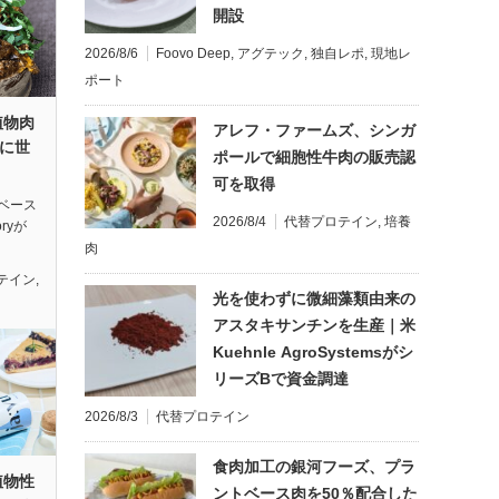
開設
2026/8/6
Foovo Deep
,
アグテック
,
独自レポ
,
現地レ
ポート
植物肉
アレフ・ファームズ、シンガ
ryに世
ポールで細胞性牛肉の販売認
可を取得
ベース
2026/8/4
代替プロテイン
,
培養
oryが
肉
テイン
,
光を使わずに微細藻類由来の
アスタキサンチンを生産｜米
Kuehnle AgroSystemsがシ
リーズBで資金調達
2026/8/3
代替プロテイン
食肉加工の銀河フーズ、プラ
植物性
ントベース肉を50％配合した