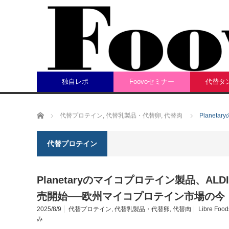
独自レポ
Foovoセミナー
代替タ
ホーム
代替プロテイン
,
代替乳製品・代替卵
,
代替肉
Plane
代替プロテイン
Planetaryのマイコプロテイン製品、ALD
売開始──欧州マイコプロテイン市場の今
2025/8/9
代替プロテイン
,
代替乳製品・代替卵
,
代替肉
Libre Food
み