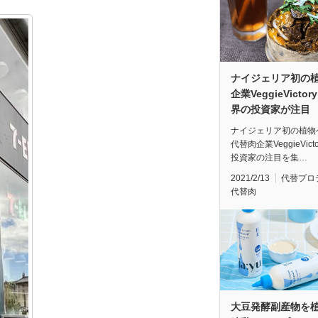
ナイジェリア初の
企業VeggieVicto
界の投資家が注目
ナイジェリア初の植物
代替肉企業VeggieVict
投資家の注目を集…
2021/2/13
代替プロ
代替肉
大豆発酵副産物を