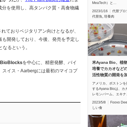
MeaTech）と…
然成分を使用し、高タンパク質・高食物繊
2023/1/16
代替プロ
代替魚
,
培養肉
されておりベジタリアン向けとなるが、
版も開発しており、今後、発売を予定し
となるという。
米Ayana Bio、植
BioBlocks
を中心に、精密発酵、バイ
培養でカカオなど
スイス・Aarbergには最初のマイコプ
活性物質の開発を
アメリカ、ボストンを
するAyana Bioは、
レモンバーム、エキナ
2023/5/8
Foovo De
しい食