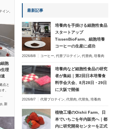
最新記事
テイン
,
培養肉を手掛ける細胞性食品
スタートアップ
TissenBioFarm、細胞培養
コーヒーの生産に成功
2026/8/8
コーヒー
,
代替プロテイン
,
代替肉
,
培養肉
物細胞
培養肉など細胞性食品の研究
の生理
者が集結｜第2回日本培養食
加速
料学会大会、8月28日・29日
拠点と
に大阪で開催
カカオ、
…
2026/8/7
代替プロテイン
,
代替肉
,
代替魚
,
培養肉
ep
,
新
植物工場のOishii Farm、日
本でいちごを年内販売へ｜都
内に研究開発センターを正式