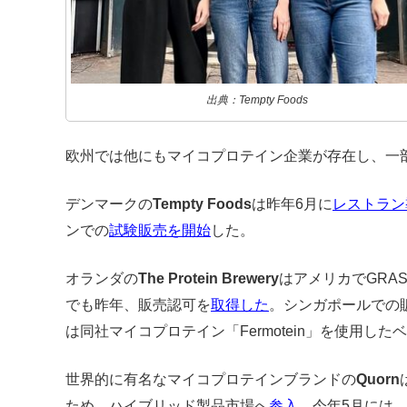
出典：Tempty Foods
欧州では他にもマイコプロテイン企業が存在し、一
デンマークの
Tempty Foods
は昨年6月に
レストラン
ンでの
試験販売を開始
した。
オランダの
The Protein Brewery
はアメリカでGRA
でも昨年、販売認可を
取得した
。シンガポールでの
は同社マイコプロテイン「Fermotein」を使用した
世界的に有名なマイコプロテインブランドの
Quorn
ため、ハイブリッド製品市場へ
参入
。今年5月には