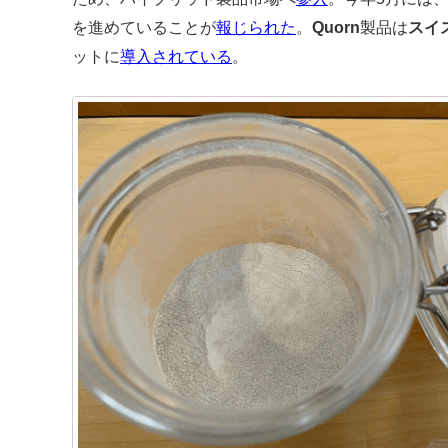
を進めていることが
報じられた
。
Quorn
製品は
スイ
ットに
導入されている
。