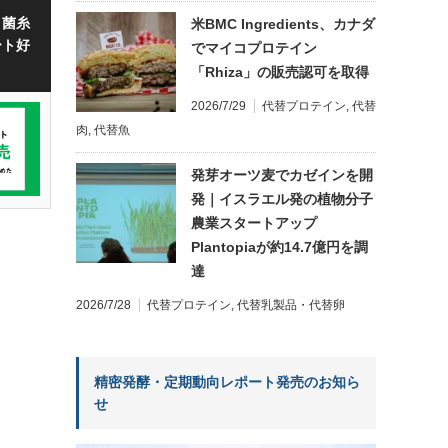
・菌糸
米BMC Ingredients、カナダ
ート好
でマイコプロテイン
「Rhiza」の販売認可を取得
2026/7/29
代替プロテイン
,
代替
肉
,
代替魚
発芽オーツ麦でカゼインを開
発｜イスラエル発の植物分子
農業スタートアップ
Plantopiaが約14.7億円を調
達
2026/7/28
代替プロテイン
,
代替乳製品・代替卵
精密発酵・定期動向レポート発売のお知ら
せ