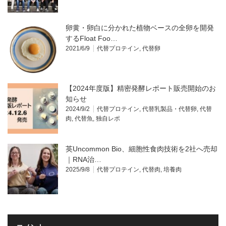
卵黄・卵白に分かれた植物ベースの全卵を開発
するFloat Foo…
2021/6/9
代替プロテイン
,
代替卵
【2024年度版】精密発酵レポート販売開始のお
知らせ
2024/9/2
代替プロテイン
,
代替乳製品・代替卵
,
代替
肉
,
代替魚
,
独自レポ
英Uncommon Bio、細胞性食肉技術を2社へ売却
｜RNA治…
2025/9/8
代替プロテイン
,
代替肉
,
培養肉