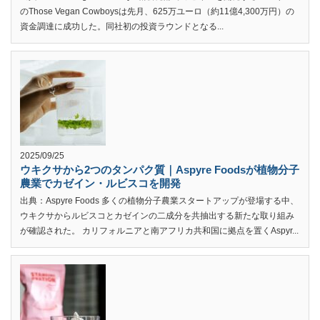
のThose Vegan Cowboysは先月、625万ユーロ（約11億4,300万円）の
資金調達に成功した。同社初の投資ラウンドとなる...
2025/09/25
ウキクサから2つのタンパク質｜Aspyre Foodsが植物分子
農業でカゼイン・ルビスコを開発
出典：Aspyre Foods 多くの植物分子農業スタートアップが登場する中、
ウキクサからルビスコとカゼインの二成分を共抽出する新たな取り組み
が確認された。 カリフォルニアと南アフリカ共和国に拠点を置くAspyr...