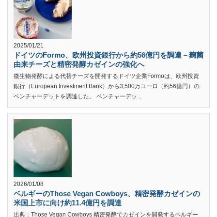
2025/01/21
ドイツのFormo、欧州投資銀行から約56億円を調達－麹菌
由来チーズと精密発酵カゼインの強化へ
微生物発酵による代替チーズを開発するドイツ企業Formoは、欧州投資
銀行（European Investment Bank）から3,500万ユーロ（約56億円）の
ベンチャーデットを調達した。 ベンチャーデッ...
2026/01/08
ベルギーのThose Vegan Cowboys、精密発酵カゼインの
米国上市に向け約11.4億円を調達
出典：Those Vegan Cowboys 精密発酵でカゼインを開発するベルギー