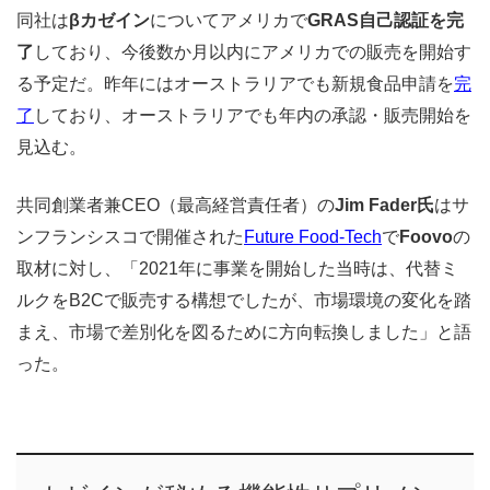
同社は
βカゼイン
についてアメリカで
GRAS自己認証を完
了
しており、今後数か月以内にアメリカでの販売を開始す
る予定だ。昨年にはオーストラリアでも新規食品申請を
完
了
しており、オーストラリアでも年内の承認・販売開始を
見込む。
共同創業者兼CEO（最高経営責任者）の
Jim Fader氏
はサ
ンフランシスコで開催された
Future Food-Tech
で
Foovo
の
取材に対し、「2021年に事業を開始した当時は、代替ミ
ルクをB2Cで販売する構想でしたが、市場環境の変化を踏
まえ、市場で差別化を図るために方向転換しました」と語
った。