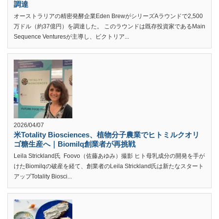
調達
オーストラリアの精密発酵企業Eden BrewがシリーズAラウンドで2,500
万ドル（約37億円）を調達した。 このラウンドは既存投資家であるMain
Sequence Venturesが主導し、ビクトリア...
2026/04/07
米Totality Biosciences、植物分子農業でヒトミルクオリ
ゴ糖生産へ｜Biomilq創業者が再挑戦
Leila Strickland氏 Foovo（佐藤あゆみ）撮影 ヒト母乳成分の開発を手が
けたBiomilqの破産を経て、創業者のLeila Strickland氏は新たなスタート
アップTotality Biosci...