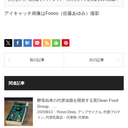
アイキャッチ画像はFoovo（佐藤あゆみ）撮影
前の記事
次の記事
関連記事
酵母由来の代替油脂を開発する英Clean Food
Group、…
2025/8/13
Foovo Deep
,
アップサイクル
,
代替プロテ
イン
,
代替乳製品・代替卵
,
代替肉