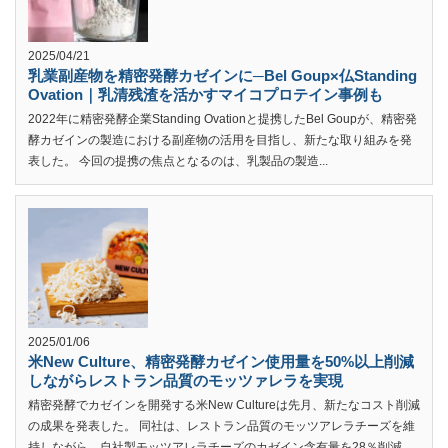
2025/04/21
乳業副産物を精密発酵カゼインに─Bel Goup×仏Standing
Ovation｜乳清残渣を活かすマイコプロテイン事例も
2022年に精密発酵企業Standing Ovationと提携したBel Goupが、精密発
酵カゼインの製造における副産物の活用を目指し、新たな取り組みを発
表した。 今回の提携の焦点となるのは、乳製品の製造...
2025/01/06
米New Culture、精密発酵カゼイン使用量を50%以上削減
しながらレストラン品質のモッツァレラを実現
精密発酵でカゼインを開発する米New Cultureは先月、新たなコスト削減
の成果を発表した。 同社は、レストラン品質のモッツアレラチーズを維
持しながら、自社製モッツアレラチーズのカゼイン含有量を28％削減...