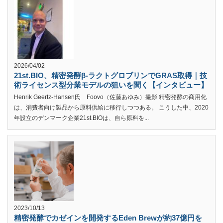
2026/04/02
21st.BIO、精密発酵β-ラクトグロブリンでGRAS取得｜技
術ライセンス型分業モデルの狙いを聞く【インタビュー】
Henrik Geertz-Hansen氏 Foovo（佐藤あゆみ）撮影 精密発酵の商用化
は、消費者向け製品から原料供給に移行しつつある。 こうした中、2020
年設立のデンマーク企業21st.BIOは、自ら原料を...
2023/10/13
精密発酵でカゼインを開発するEden Brewが約37億円を