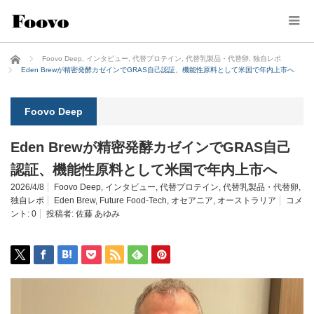
ホーム
Foovo Deep
,
インタビュー
,
代替プロテイン
,
代替乳製品・代替卵
,
独自レポ
Eden Brewが精密発酵カゼインでGRAS自己認証、機能性原料として米国で年内上市へ
Foovo Deep
Eden Brewが精密発酵カゼインでGRAS自己
認証、機能性原料として米国で年内上市へ
2026/4/8
Foovo Deep
,
インタビュー
,
代替プロテイン
,
代替乳製品・代替卵
,
独自レポ
Eden Brew
,
Future Food-Tech
,
オセアニア
,
オーストラリア
コメ
ント:
0
投稿者:
佐藤 あゆみ