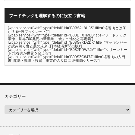
フードテックを理解するのに役立つ書籍
[wpap service=”with” type=”detail” id=”B0BS2L8H3S” title=”培養肉とは何
か？ (岩波ブックレット)”]
[wpap service=”with” type=”detail” id=”B08DFXTMLB” title=”フードテック
革命 世界700兆円の新産業 「食」の進化と再定義”]
[wpap service=”with” type=”detail” id=”B08G7KDZDK” title=”マッキンゼー
が読み解く食と農の未来 (日本経済新聞出版)”]
[wpap service=”with” type=”detail” id=”B082PDW2JM” title=”クリーンミー
ト 培養肉が世界を変える”]
[wpap service=”with” type=”detail” id=”B09SZC847J” title=”培養肉の入門
書: 趣味・興味・投資・事業の入り口に 培養肉シリーズ”]
カテゴリー