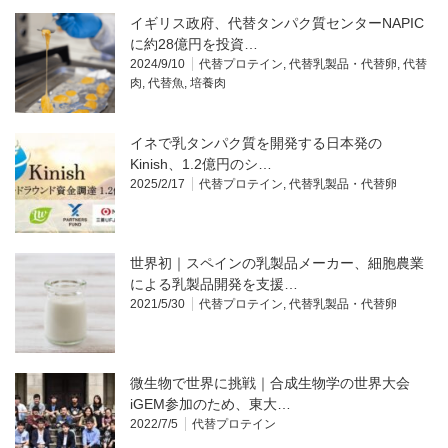
イギリス政府、代替タンパク質センターNAPIC
に約28億円を投資…
2024/9/10
代替プロテイン
,
代替乳製品・代替卵
,
代替
肉
,
代替魚
,
培養肉
イネで乳タンパク質を開発する日本発の
Kinish、1.2億円のシ…
2025/2/17
代替プロテイン
,
代替乳製品・代替卵
世界初｜スペインの乳製品メーカー、細胞農業
による乳製品開発を支援…
2021/5/30
代替プロテイン
,
代替乳製品・代替卵
微生物で世界に挑戦｜合成生物学の世界大会
iGEM参加のため、東大…
2022/7/5
代替プロテイン