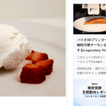
バイオ3Dプリンタ
物性代替サーモン
するLegendary Vi
このニュースのポイン
ーストリアのLegen…
2020/11/18
3Dプリ
代替プロテイン
,
代替