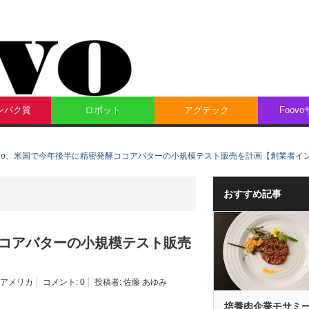
ンパク質
ロボット
アグテック
Foov
i Bio、米国で今年後半に精密発酵ココアバターの小規模テスト販売を計画【創業者イ
おすすめ記事
酵ココアバターの小規模テスト販売
アメリカ
コメント:
0
投稿者:
佐藤 あゆみ
培養肉企業モサミ