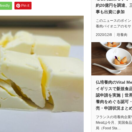
約20億円を調達、
feedly
Pin it
事も出資に参加
このニュースのポイン
養肉パイオニアのモサ
2020/12/8
培養肉
仏培養肉のVital Me
イギリスで新規食
認申請を実施｜世
養肉をめぐる認可
売・申請状況まと
フランスの培養肉企業Vi
Meatは今月、英国食
局（Food Sta…