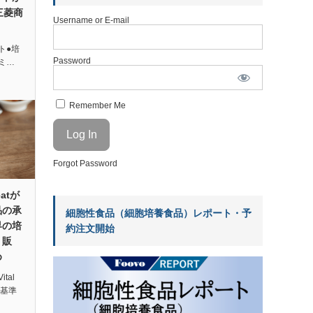
三菱商
Username or E-mail
ト●培
Password
ミ…
Remember Me
Forgot Password
atが
品の承
細胞性食品（細胞培養食品）レポート・予
界の培
約注文開始
・販
め
tal
品基準