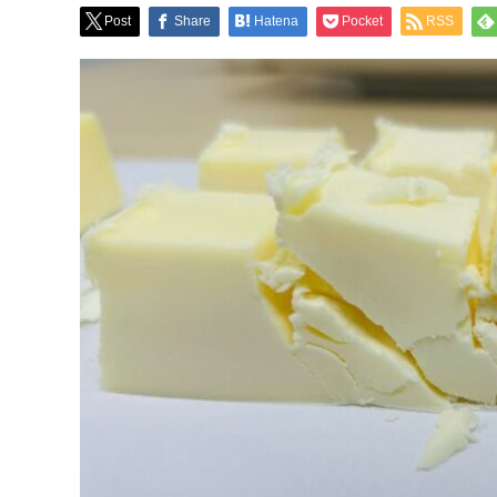
Post
Share
Hatena
Pocket
RSS