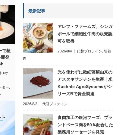
最新記事
アレフ・ファームズ、シンガ
ポールで細胞性牛肉の販売認
可を取得
ーで植
2026/8/4
代替プロテイン
,
培養
を開発
肉
sh
光を使わずに微細藻類由来の
ト●オ
アスタキサンチンを生産｜米
Kuehnle AgroSystemsがシ
ンター
,
魚
リーズBで資金調達
2026/8/3
代替プロテイン
食肉加工の銀河フーズ、プラ
ントベース肉を50％配合した
業務用ソーセージを発売