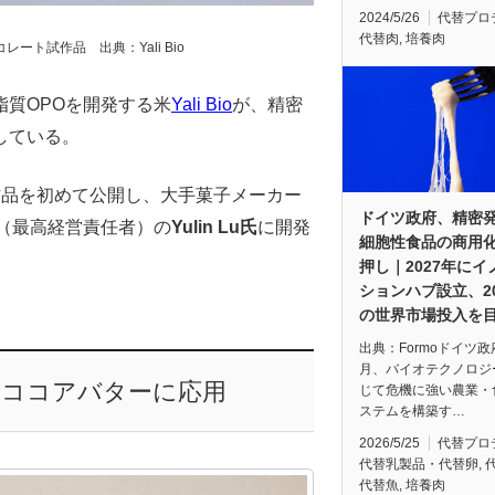
2024/5/26
代替プロ
代替肉
,
培養肉
ト試作品 出典：Yali Bio
質OPOを開発する米
Yali Bio
が、精密
している。
作品を初めて公開し、大手菓子メーカー
ドイツ政府、精密
（最高経営責任者）の
Yulin Lu氏
に開発
細胞性食品の商用
押し｜2027年にイ
ションハブ設立、20
の世界市場投入を
出典：Formoドイツ
月、バイオテクノロジ
をココアバターに応用
じて危機に強い農業・
ステムを構築す…
2026/5/25
代替プロ
代替乳製品・代替卵
,
代替魚
,
培養肉