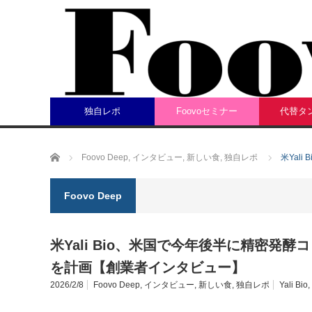
独自レポ
Foovoセミナー
代替タ
ホーム
Foovo Deep
,
インタビュー
,
新しい食
,
独自レポ
米Yal
Foovo Deep
米Yali Bio、米国で今年後半に精密発
を計画【創業者インタビュー】
2026/2/8
Foovo Deep
,
インタビュー
,
新しい食
,
独自レポ
Yali Bio
,