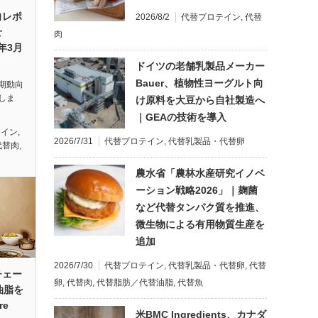
向レポ
2026/8/2
代替プロテイン
,
代替
せ
肉
6年3月
ドイツの老舗乳製品メーカー
Bauer、植物性ヨーグルト向
期動向
しま
け原料を大豆から自社製造へ
｜GEAの技術を導入
テイン
,
2026/7/31
代替プロテイン
,
代替乳製品・代替卵
代替肉
,
農水省「農林水産研究イノベ
ーション戦略2026」｜麹菌
など代替タンパク質を推進、
微生物による有用物質生産を
追加
2026/7/30
代替プロテイン
,
代替乳製品・代替卵
,
代替
チェー
卵
,
代替肉
,
代替脂肪／代替油脂
,
代替魚
替油脂を
re
米BMC Ingredients、カナダ