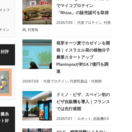
でマイコプロテイン
ストフ
「Rhiza」の販売認可を取得
2026/7/29
代替プロテイン
,
代替
肉
,
代替魚
テイン
発芽オーツ麦でカゼインを開
発｜イスラエル発の植物分子
・好評
農業スタートアップ
Plantopiaが約14.7億円を調
達
2026/7/28
代替プロテイン
,
代替乳製品・代替卵
ドミノ・ピザ、スペイン初の
ピザ自販機を導入｜フランス
では先行展開
・菌糸
2026/7/27
ロボット
,
自販機3.0
ート好
All G、精密発酵によるウシ