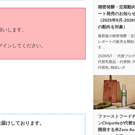
精密発酵・定期動
ート発売のお知ら
（2025年9月-202
の動向を対象）
願いします。
最新版の精密発酵・定
レポートの販売を開始
グインしてください。
す…
2026/5/7
代替プロ
代替乳製品・代替卵
,
代替魚
,
独自レポ
ファーストフード
ンChipotleが代
お届けしております。
開発する米Zero Ac