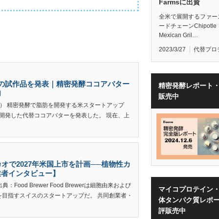
Farmsに出資
全米で展開するファー
ードチェーンChipotle
Mexican Gril…
2023/3/27
代替プロ
バターの試作品を発表｜精密発酵ココアバター
精密発酵レポート
加
販売中
記） 精密発酵で脂肪を開発する米スタートアップ
して開発した代替ココアバターを発表した。 現在、上
カカオで2027年米国上市を計画──植物性カ
業者インタビュー】
od Brewer Food Brewerは細胞由来および
マイコプロテイン
を目指すスイスのスタートアップだ。 共同創業者・
体タンパク質レポ
評販売中