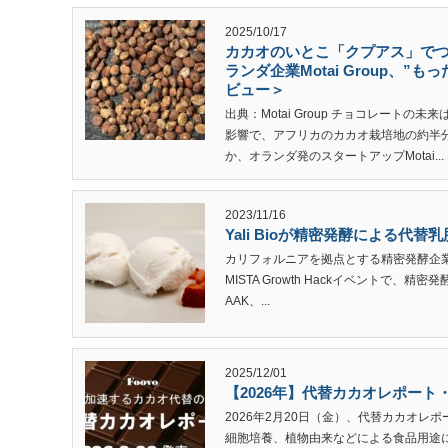
2025/10/17
カカオのいとこ「クプアス」で
ランダ企業Motai Group、
ビュー＞
出典：Motai Group チョコレート
影響で、アフリカのカカオ栽培地の約半分
か、オランダ発のスタートアップMotai...
2023/11/16
Yali Bioが精密発酵による
カリフォルニアを拠点とする精密発酵企業Y
MISTA Growth Hackイベントで、精
AAK、...
2025/12/01
【2026年】代替カカオレポート
2026年2月20日（金）、代替カカオレ
細胞培養、植物由来などによる食品用途