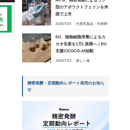
型のアポラクトフェリンを米
国で上市
2026/7/24
代替乳製品・代替卵
EU、植物細胞培養によるカ
カオ生産を1万L規模へ｜EU
支援のCOCO-AI始動
2026/7/23
新しい食
精密発酵・定期動向レポート発売のお知ら
せ