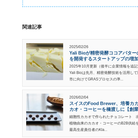
関連記事
2025/02/26
Yali Bioが精密発酵ココア
を開発するスタートアップの増
2025年10月更新（後半に企業情報を追
Yali Bioは先月、精密発酵技術を活用
市に向けてGRASプロセスの準...
2026/02/04
スイスのFood Brewer、培養
カオ・コーヒーを橋渡しに【創
細胞性カカオで作られたチョコレート 出典：Fo
植物由来のカカオ・コーヒーのB2B供給
最高生産責任者のKla...