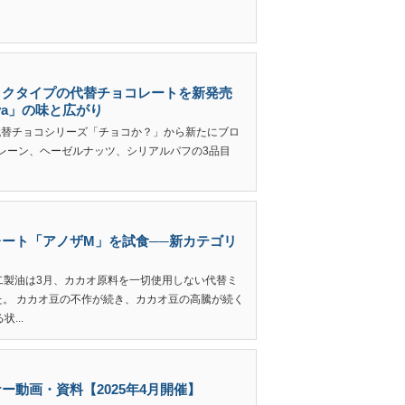
ックタイプの代替チョコレートを新発売
va」の味と広がり
、代替チョコシリーズ「チョコか？」から新たにブロ
レーン、ヘーゼルナッツ、シリアルパフの3品目
ート「アノザM」を試食──新カテゴリ
不二製油は3月、カカオ原料を一切使用しない代替ミ
た。 カカオ豆の不作が続き、カカオ豆の高騰が続く
...
動画・資料【2025年4月開催】