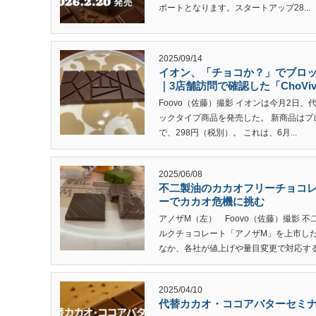
ポートとなります。スタートアップ28...
2025/09/14
イオン、「チョコか？」でブロ
｜3店舗訪問で確認した「ChoVi
Foovo（佐藤）撮影 イオンは今月2日
ックタイプ商品を発売した。 新商品はプ
で、298円（税別）。 これは、6月...
2025/06/08
不二製油のカカオフリーチョコレ
ーでカカオ危機に挑む
アノザM（左） Foovo（佐藤）撮影 
ルクチョコレート「アノザM」を上市し
なか、各社が値上げや量目変更で対応する状
2025/04/10
代替カカオ・ココアバターセミナー