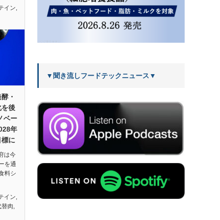
テイン
,
▼聞き流しフードテックニュース▼
発酵・
化を後
ノベー
28年
目標に
政府は今
ーを通
食料シ
テイン
,
代替肉
,