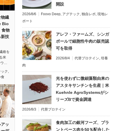
開設
2026/8/6
Foovo Deep
,
アグテック
,
独自レポ
,
現地レ
食物繊
ポート
Bio
｜食物
アレフ・ファームズ、シンガ
る新技
ポールで細胞性牛肉の販売認
可を取得
繊維を
る米
2026/8/4
代替プロテイン
,
培養
ラウ…
肉
テック
,
い食
光を使わずに微細藻類由来の
アスタキサンチンを生産｜米
Kuehnle AgroSystemsがシ
リーズBで資金調達
2026/8/3
代替プロテイン
食肉加工の銀河フーズ、プラ
ルアッ
ントベース肉を50％配合した
ェーデ