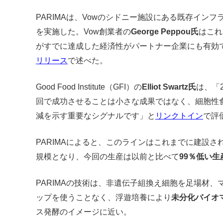
PARIMAは、Vowのシドニー施設にある既存イン
を実施した。Vow創業者の
George Peppou氏
はこれ
がすでに達成した経済性がパートナー企業にも有効
リリース
で述べた。
Good Food Institute（GFI）の
Elliot Swartz氏
は、「
回で成功させることは小さな成果ではなく、細胞性
減を示す重要なシグナルです」と
リンクトイン
で評
PARIMAによると、このラインはこれまでに建設
規模となり、今回の生産は以前と比べて
99％低い生
PARIMAの技術は、非遺伝子組換え細胞を足場材
ップを使うことなく、浮遊培養により
未分化バイオ
ス発酵のイメージに近い。