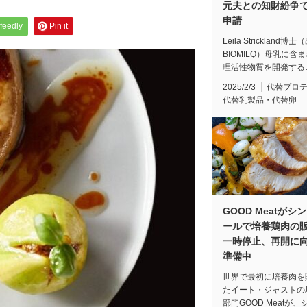
元夫との知財紛争
申請
feedly
Pin it
Leila Strickland博
BIOMILQ）母乳に含
理活性物質を開発する
2025/2/3
代替プロ
代替乳製品・代替卵
GOOD Meatがシ
ールで培養鶏肉の
一時停止、再開に
準備中
世界で最初に培養肉を
たイート・ジャストの
部門GOOD Meatが、