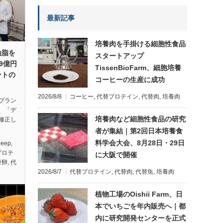
最新記事
培養肉を手掛ける細胞性食品
油脂を
スタートアップ
.9億円
TissenBioFarm、細胞培養
ントの
コーヒーの生産に成功
2026/8/8
コーヒー
,
代替プロテイン
,
代替肉
,
培養肉
プラン
、「デ
培養肉など細胞性食品の研究
修正し
者が集結｜第2回日本培養食
料学会大会、8月28日・29日
Deep
,
プロテ
に大阪で開催
替卵
,
代
2026/8/7
代替プロテイン
,
代替肉
,
代替魚
,
培養肉
植物工場のOishii Farm、日
本でいちごを年内販売へ｜都
内に研究開発センターを正式