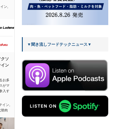
テイン
,
▼聞き流しフードテックニュース▼
フクソ
テイン
るお多
スがマ
参入す
テイン
,
代替肉