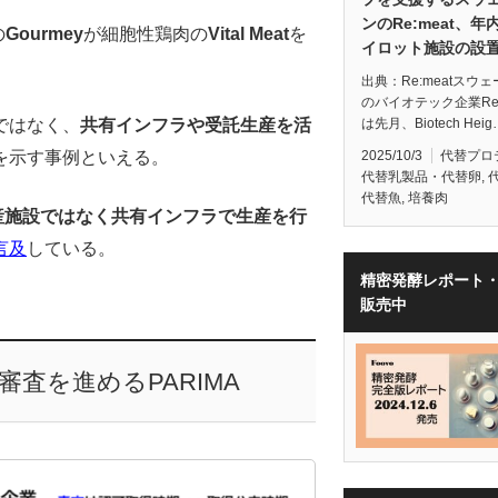
ンのRe:meat、年
の
Gourmey
が細胞性鶏肉の
Vital Meat
を
イロット施設の設
出典：Re:meatスウ
のバイオテック企業Re:
は先月、Biotech Heig
ではなく、
共有インフラや受託生産を活
2025/10/3
代替プロ
を示す事例といえる。
代替乳製品・代替卵
,
代替魚
,
培養肉
産施設ではなく共有インフラで生産を行
言及
している。
精密発酵レポート
販売中
査を進めるPARIMA