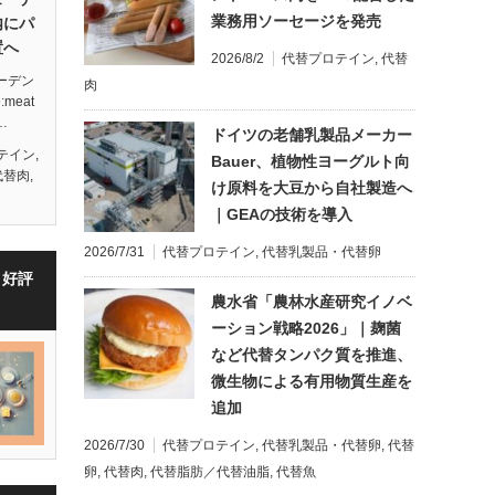
業務用ソーセージを発売
内にパ
置へ
2026/8/2
代替プロテイン
,
代替
ェーデン
肉
meat
…
ドイツの老舗乳製品メーカー
テイン
,
Bauer、植物性ヨーグルト向
代替肉
,
け原料を大豆から自社製造へ
｜GEAの技術を導入
2026/7/31
代替プロテイン
,
代替乳製品・代替卵
・好評
農水省「農林水産研究イノベ
ーション戦略2026」｜麹菌
など代替タンパク質を推進、
微生物による有用物質生産を
追加
2026/7/30
代替プロテイン
,
代替乳製品・代替卵
,
代替
卵
,
代替肉
,
代替脂肪／代替油脂
,
代替魚