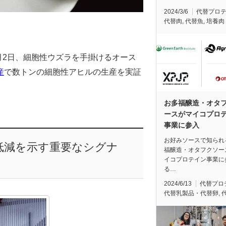
2024/3/6
代替プロ
代替肉
,
代替魚
,
培養肉
月2日、細胞性ウズラを手掛けるオース
産
で数トンの細胞性アヒルの生産を実証
お多福醸造・オタ
ースがマイコプロ
事業に参入
お好みソースで知られ
低減を示す重要なシグナ
福醸造・オタフクソー
イコプロテイン事業に
る…
2024/6/13
代替プロ
代替乳製品・代替卵
,