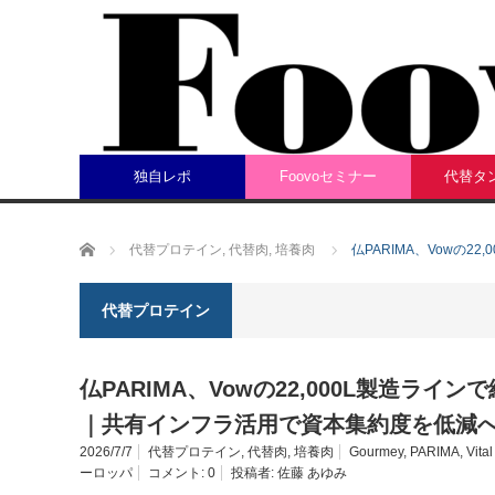
独自レポ
Foovoセミナー
代替タ
ホーム
代替プロテイン
,
代替肉
,
培養肉
仏PARIMA、Vowの
代替プロテイン
仏PARIMA、Vowの22,000L製造ラ
｜共有インフラ活用で資本集約度を低減
2026/7/7
代替プロテイン
,
代替肉
,
培養肉
Gourmey
,
PARIMA
,
Vita
ーロッパ
コメント:
0
投稿者:
佐藤 あゆみ