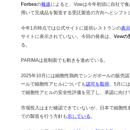
Forbes
の
報道
によると、Vowは今年初頭に自社で
用いて完成品を製造する受託製造の方向へとシフト
今年1月時点では公式サイトに提供レストランの
表
サイトに表示されていない。
今回の発表は、
Vow
る。
PARIMAは規制面でも動きを進めている。
2025年10月には細胞性鶏肉でシンガポールの販売
ールで細胞性アヒルについても
認可を取得
。5月に
で細胞性アヒルの安全性評価を完了し、承認に向け
市場投入はまだ確認できていないが、日本で細胞性
での製造を行う方針も
示している
。