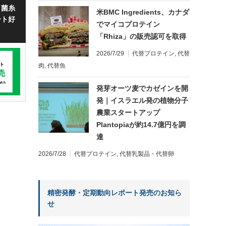
・菌糸
米BMC Ingredients、カナダ
ート好
でマイコプロテイン
「Rhiza」の販売認可を取得
2026/7/29
代替プロテイン
,
代替
肉
,
代替魚
発芽オーツ麦でカゼインを開
発｜イスラエル発の植物分子
農業スタートアップ
Plantopiaが約14.7億円を調
達
2026/7/28
代替プロテイン
,
代替乳製品・代替卵
精密発酵・定期動向レポート発売のお知ら
せ