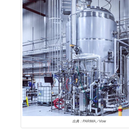
出典：PARIMA／Vow