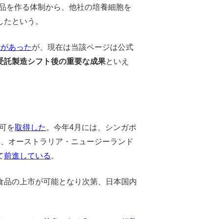
食品を作る体制から、他社の培養細胞を
したという。
示があった
が、現在は当該ページは公式
の受託製造シフト後の重要な成果
といえ
認可を
取得した
。今年4月には、シンガポ
は、オーストラリア・ニュージーランド
て
前進している
。
食品の上市が可能となり次第、日本国内