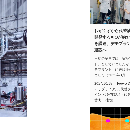
おがくずから代替
開発するÄIOが約9
を調達、デモプラ
建設へ
当初の記事では「実証
ト」としていましたが
モプラント」に表現を
ました（2025年3月…
2024/10/15
Foovo 
アップサイクル
,
代替
イン
,
代替乳製品・代
替肉
,
代替魚