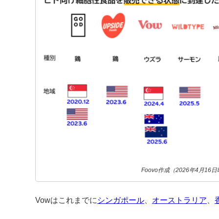
Foovo作成（2026年4月1
Vowはこれまでに
シンガポール
、
オーストラリア
、