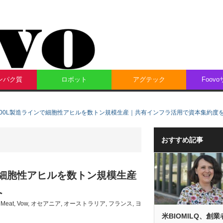
ンパク質
ロボット
アグテック
Foov
22,000L製造ラインで細胞性アヒルを数トン規模生産｜共有インフラ活用で資本集約度
おすすめ記事
インで細胞性アヒルを数トン規模生産
へ
l Meat
,
Vow
,
オセアニア
,
オーストラリア
,
フランス
,
ヨ
米BIOMILQ、創業