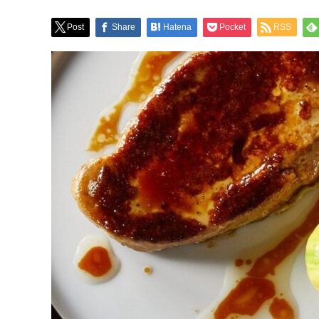
Post
Share
Hatena
Pocket
RSS