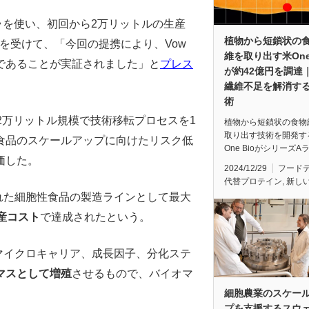
フラを使い、初回から2万リットルの生産
植物から短鎖状の
を受けて、「今回の提携により、Vow
維を取り出す米One 
であることが実証されました」と
プレス
が約42億円を調達
繊維不足を解消す
術
2万リットル規模で技術移転プロセスを1
植物から短鎖状の食物
取り出す技術を開発す
食品のスケールアップに向けたリスク低
One BioがシリーズA
価した。
2024/12/29
フード
代替プロテイン
,
新し
された細胞性食品の製造ラインとして最大
産コスト
で達成されたという。
、マイクロキャリア、成長因子、分化ステ
マスとして増殖
させるもので、バイオマ
細胞農業のスケー
プを支援するスウ