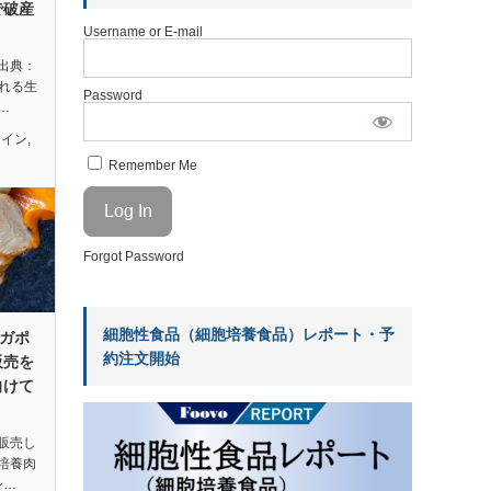
で破産
Username or E-mail
士（出典：
まれる生
Password
…
テイン
,
Remember Me
Forgot Password
細胞性食品（細胞培養食品）レポート・予
ンガポ
約注文開始
販売を
向けて
販売し
培養肉
シ…