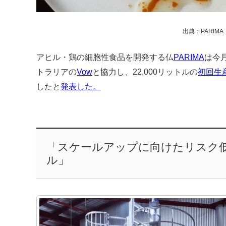
出典：PARIMA
アヒル・鶏の細胞性食品を開発する仏
PARIMA
は今
トラリアの
Vow
と協力し、22,000リットルの
初回生
したと
発表した。
「スケールアップに向けたリスク
ル」